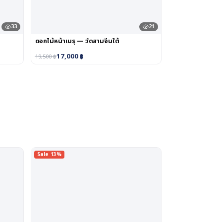
33
21
ดอกไม้หน้าเมรุ — วัดสามจีนใต้
17,000
฿
19,500
฿
Sale 13%