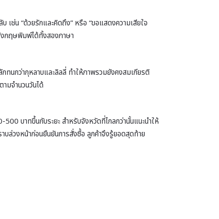
วงลับ เช่น “ด้วยรักและคิดถึง” หรือ “ขอแสดงความเสียใจ
อังกฤษพิมพ์ได้ทั้งสองภาษา
หลักทนกว่ากุหลาบและลิลลี่ ทำให้ภาพรวมยังคงสมเกียรติ
จตามจำนวนวันได้
-500 บาทขึ้นกับระยะ สำหรับจังหวัดที่ไกลกว่านั้นแนะนำให้
งหน้าก่อนยืนยันการสั่งซื้อ ลูกค้าจึงรู้ยอดสุดท้าย