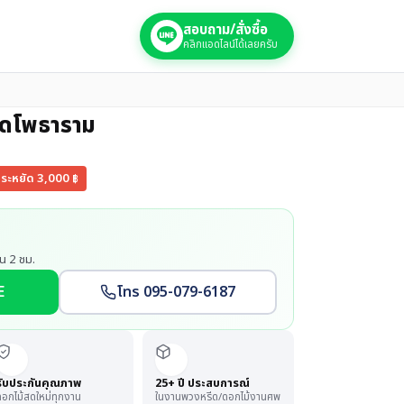
สอบถาม/สั่งซื้อ
คลิกแอดไลน์ได้เลยครับ
วัดโพธาราม
ระหยัด
3,000
฿
น 2 ชม.
E
โทร 095-079-6187
รับประกันคุณภาพ
25+ ปี ประสบการณ์
อกไม้สดใหม่ทุกงาน
ในงานพวงหรีด/ดอกไม้งานศพ