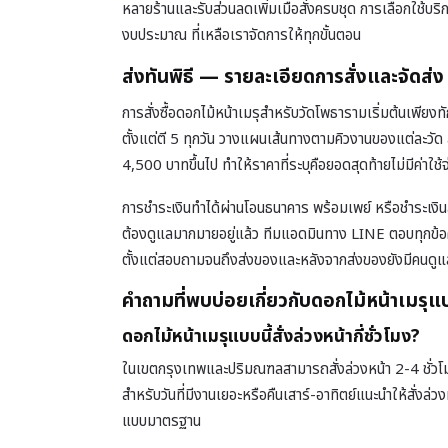
หลายร้านและรับส่วนลดเพิ่มเมื่อสั่งครบชุด การเลือกใช
งบประมาณ ที่เหลือเราจัดการให้ทุกขั้นตอน
ส่งทันพิธี — รายละเอียดการสั่งและจัดส่ง
การสั่งซื้อดอกไม้หน้าเมรุสำหรับวัดโพธารามเริ่มต้นเพียง
ตั้งแต่ตี 5 ทุกวัน วางแผนเส้นทางตามคิวงานของแต่ละวัด
4,500 บาทขึ้นไป ทำให้ราคาที่ระบุคือยอดสุดท้ายไม่มีค่าใช้จ
การชำระเงินทำได้ผ่านโอนธนาคาร พร้อมเพย์ หรือชำระเงิน
ต้องดูแลมากมายอยู่แล้ว ทีมแอดมินทาง LINE ตอบทุกข้อคว
ตั้งแต่สอบถามจนถึงส่งของและหลังจากส่งของยังมีคนดูแลต
คำถามที่พบบ่อยเกี่ยวกับดอกไม้หน้าเมรุแบ
ดอกไม้หน้าเมรุแบบนี้สั่งล่วงหน้ากี่ชั่วโมง?
ในเขตกรุงเทพและปริมณฑลสามารถสั่งล่วงหน้า 2-4 ชั่วโมง
สำหรับวันที่มีงานเยอะหรือคืนเสาร์-อาทิตย์แนะนำให้สั่งล่
แบบมาตรฐาน