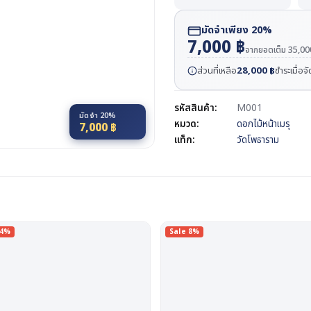
มัดจำเพียง 20%
7,000
฿
จากยอดเต็ม
35,0
ส่วนที่เหลือ
28,000
฿
ชำระเมื่อจ
รหัสสินค้า:
M001
มัดจำ 20%
หมวด:
ดอกไม้หน้าเมรุ
7,000
฿
แท็ก:
วัดโพธาราม
14%
Sale 8%