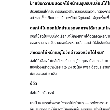
ป้ายข้อความบนดอกไม้หน้าเมรุปรับเปลี่ยนได้
ปรับเปลี่ยนได้ครับ ครอบครัวสามารถระบุข้อความที่ต้องการบ
อย่างสุดซึ้ง” ทีมงานจะส่งภาพป้ายให้ดูก่อนพิมพ์ทุกครั้
ดอกไม้ในดอกไม้หน้าเมรุคงสภาพได้นานแค่ไ
ดอกไม้สดในแบบนี้คัดเลือกมาให้คงสภาพได้ดีตลอดพิธีฌาปนก
ตลอดงาน หากจัดงานต่อเนื่องหลายวัน แนะนำให้สั่งจัดเป็น
ส่งดอกไม้หน้าเมรุไปวัดต่างจังหวัดได้ไหม?
ส่งได้ในจังหวัดใกล้เคียงเช่นนนทบุรี ปทุมธานี สมุทรปราก
แจ้งล่วงหน้าอย่างน้อย 12-24 ชั่วโมง เพราะต้องประสานท
ชัดเจนก่อนชำระเงิน
รีวิว
ยังไม่มีบทวิจารณ์
มาเป็นคนแรกที่วิจารณ์ “ดอกไม้หน้าเมรุ — วัดโพธาราม”
อีเมลของคุณจะไม่แสดงให้คนอื่นเห็น
ช่องข้อมูลจำเป็นถูก