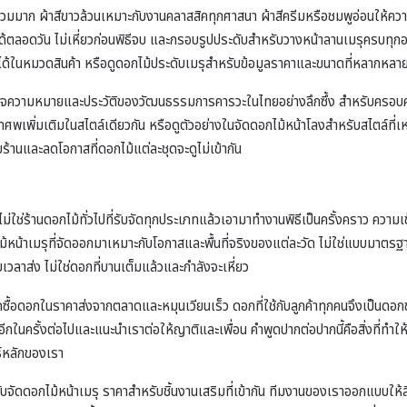
รวมมาก ผ้าสีขาวล้วนเหมาะกับงานคลาสสิคทุกศาสนา ผ้าสีครีมหรือชมพูอ่อนให้ความรู้
้ตลอดวัน ไม่เหี่ยวก่อนพิธีจบ และกรอบรูปประดับสำหรับวางหน้าลานเมรุครบทุก
 ได้ในหมวดสินค้า หรือดู
ดอกไม้ประดับเมรุ
สำหรับข้อมูลราคาและขนาดที่หลากหลา
้าใจความหมายและประวัติของวัฒนธรรมการคารวะในไทยอย่างลึกซึ้ง สำหรับครอบคร
้าศพ
เพิ่มเติมในสไตล์เดียวกัน หรือดูตัวอย่างใน
จัดดอกไม้หน้าโลง
สำหรับสไตล์ที่
้านและลดโอกาสที่ดอกไม้แต่ละชุดจะดูไม่เข้ากัน
ม่ใช่ร้านดอกไม้ทั่วไปที่รับจัดทุกประเภทแล้วเอามาทำงานพิธีเป็นครั้งคราว ค
ม้หน้าเมรุที่จัดออกมาเหมาะกับโอกาสและพื้นที่จริงของแต่ละวัด ไม่ใช่แบบมาตร
บเวลาส่ง ไม่ใช่ดอกที่บานเต็มแล้วและกำลังจะเหี่ยว
รถซื้อดอกในราคาส่งจากตลาดและหมุนเวียนเร็ว ดอกที่ใช้กับลูกค้าทุกคนจึงเป็นดอกขอ
าใช้อีกในครั้งต่อไปและแนะนำเราต่อให้ญาติและเพื่อน คำพูดปากต่อปากนี้คือสิ่งที่ทำ
์หลักของเรา
ับ
จัดดอกไม้หน้าเมรุ ราคา
สำหรับชิ้นงานเสริมที่เข้ากัน ทีมงานของเราออกแบบให้