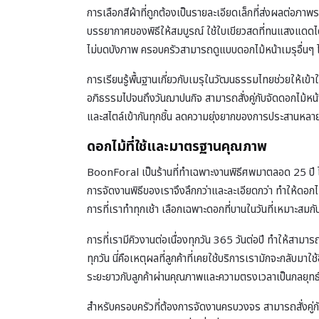
การเลือกสีผ้าที่ถูกต้องเป็นรายละเอียดเล็กที่ส่งผลต่อภาพ
บรรยากาศของพิธีให้สมบูรณ์ ใช้ใบเขียวสดที่ทนแสงแดดได
ไม่บดบังภาพ ครอบครัวสามารถดูแบบ
ดอกไม้หน้าเมรุ
อื่นๆ
การเรียนรู้พื้นฐานเกี่ยวกับ
เมรุในวัฒนธรรมไทย
ช่วยให้เข
อภิธรรมไปจนถึงวันฌาปนกิจ สามารถสั่งคู่กับ
จัดดอกไม้หน
และสไตล์เข้ากันทุกชิ้น ลดความยุ่งยากของการประสานหลายร
ดอกไม้ที่ใช้และมาตรฐานคุณภาพ
BoonForal เป็นร้านที่ทำเฉพาะงานพิธีศพมาตลอด 25 ปี ไ
การจัดงานพิธีของเราจึงลึกกว่าและละเอียดกว่า ทำให้ดอกไ
การที่เราทำทุกเช้า เลือกเฉพาะดอกที่บานในวันที่เหมาะสมกั
การที่เรามีคิวงานต่อเนื่องทุกวัน 365 วันต่อปี ทำให้สามา
ทุกวัน นี่คือเหตุผลที่ลูกค้าที่เคยใช้บริการเรามักจะกลับม
ระยะยาวกับลูกค้าผ่านคุณภาพและความตรงเวลาเป็นกลยุทธ
สำหรับครอบครัวที่ต้องการจัดงานครบวงจร สามารถสั่งคู่ก