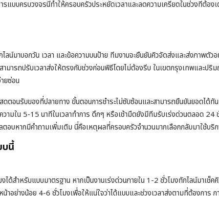
้บริการแบบครบวงจรนี้ทำให้ครอบครัวประหยัดเวลาและลดความเครียดในช่วงที่ต้
ทักไลน์มาบอกวัน เวลา และข้อความบนป้าย ทีมงานจะยืนยันคิวจัดส่งและส่งภาพตัวอย
 สามารถปรับเวลาส่งให้ตรงกับช่วงก่อนพิธีโดยไม่ต้องรีบ ในเขตกรุงเทพและปริมณ
่ายซ่อน
สดตอนรับของที่ปลายทาง ขั้นตอนการชำระไม่ซับซ้อนและสามารถยืนยันยอดได้ทันทีห
ามใน 5-15 นาทีในเวลาทำการ ดึกๆ หรือเช้ามืดยังมีทีมรับเร่งด่วนตลอด 24 ชั่ว
อบหากมีคำถามเพิ่มเติม นี่คือเหตุผลที่ครอบครัวจำนวนมากเลือกกลับมาใช้บริก
บนี้
ได้สำหรับแบบมาตรฐาน หากเป็นงานเร่งด่วนภายใน 1-2 ชั่วโมงทักไลน์มาเช็คคิวก
วงหน้าอย่างน้อย 4-6 ชั่วโมงเพื่อให้แน่ใจว่าได้แบบและช่วงเวลาส่งตามที่ต้องการ