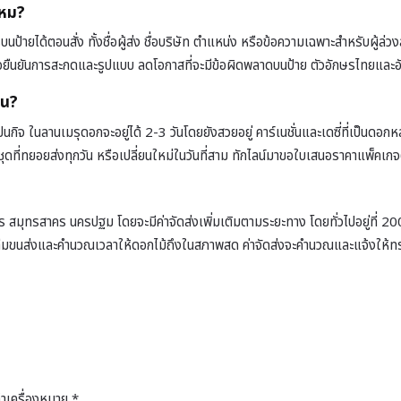
ไหม?
นป้ายได้ตอนสั่ง ทั้งชื่อผู้ส่ง ชื่อบริษัท ตำแหน่ง หรือข้อความเฉพาะสำหรับผู้ล่
งเพื่อยืนยันการสะกดและรูปแบบ ลดโอกาสที่จะมีข้อผิดพลาดบนป้าย ตัวอักษรไทยและ
หน?
ิจ ในลานเมรุดอกจะอยู่ได้ 2-3 วันโดยยังสวยอยู่ คาร์เนชั่นและเดซี่ที่เป็นดอก
ชุดที่ทยอยส่งทุกวัน หรือเปลี่ยนใหม่ในวันที่สาม ทักไลน์มาขอใบเสนอราคาแพ็คเก
าร สมุทรสาคร นครปฐม โดยจะมีค่าจัดส่งเพิ่มเติมตามระยะทาง โดยทั่วไปอยู่ที่ 200
ีมขนส่งและคำนวณเวลาให้ดอกไม้ถึงในสภาพสด ค่าจัดส่งจะคำนวณและแจ้งให้ทราบล่ว
ทำเครื่องหมาย
*