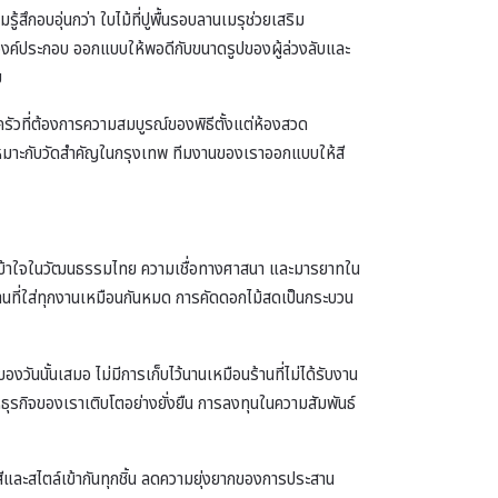
สึกอบอุ่นกว่า ใบไม้ที่ปูพื้นรอบลานเมรุช่วยเสริม
องค์ประกอบ ออกแบบให้พอดีกับขนาดรูปของผู้ล่วงลับและ
ย
ัวที่ต้องการความสมบูรณ์ของพิธีตั้งแต่ห้องสวด
เหมาะกับวัดสำคัญในกรุงเทพ ทีมงานของเราออกแบบให้สี
วามเข้าใจในวัฒนธรรมไทย ความเชื่อทางศาสนา และมารยาทใน
ฐานที่ใส่ทุกงานเหมือนกันหมด การคัดดอกไม้สดเป็นกระบวน
งวันนั้นเสมอ ไม่มีการเก็บไว้นานเหมือนร้านที่ไม่ได้รับงาน
ให้ธุรกิจของเราเติบโตอย่างยั่งยืน การลงทุนในความสัมพันธ์
สีและสไตล์เข้ากันทุกชิ้น ลดความยุ่งยากของการประสาน