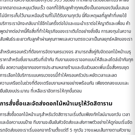
การที่เรามีคิวงานต่อเนื่องทุกวัน 365 วันต่อปี ทำให้สามารถซื้อดอกในราคาส่ง
จากตลาดและหมุนเวียนเร็ว ดอกที่ใช้กับลูกค้าทุกคนจึงเป็นดอกของวันนั้นเสมอ
ไม่มีการเก็บไว้นานเหมือนร้านที่ไม่ได้รับงานทุกวัน นี่คือเหตุผลที่ลูกค้าที่เคยใช้
บริการเรามักจะกลับมาใช้อีกในครั้งต่อไปและแนะนำเราต่อให้ญาติและเพื่อน คำ
พูดปากต่อปากนี้คือสิ่งที่ทำให้ธุรกิจของเราเติบโตอย่างยั่งยืน การลงทุนในความ
สัมพันธ์ระยะยาวกับลูกค้าผ่านคุณภาพและความตรงเวลาเป็นกลยุทธ์หลักของเรา
สำหรับครอบครัวที่ต้องการจัดงานครบวงจร สามารถสั่งคู่กับ
จัดดอกไม้หน้าเมรุ
ราคา
สำหรับชิ้นงานเสริมที่เข้ากัน ทีมงานของเราออกแบบให้สีและสไตล์เข้ากันทุก
ชิ้น ลดความยุ่งยากของการประสานหลายร้านและรับส่วนลดเพิ่มเมื่อสั่งครบชุด
การเลือกใช้บริการแบบครบวงจรนี้ทำให้ครอบครัวประหยัดเวลาและลด
ความเครียดในช่วงที่ต้องเตรียมงานหลายอย่างพร้อมกัน เพียงตกลงแบบและ
ยืนยันงบประมาณ ที่เหลือเราจัดการให้ทุกขั้นตอน
การสั่งซื้อและจัดส่งดอกไม้หน้าเมรุให้วัดสิตาราม
การสั่งซื้อดอกไม้หน้าเมรุสำหรับวัดสิตารามเริ่มต้นเพียงทักไลน์มาบอกวัน เวลา
และข้อความบนป้าย ทีมงานจะยืนยันคิวจัดส่งและส่งภาพตัวอย่างให้ดูก่อนเริ่มจัด
รถจัดส่งของเราเริ่มออกจากร้านตั้งแต่ตี 5 ทุกวัน วางแผนเส้นทางตามคิวงาน