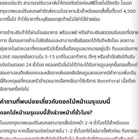
ของแต่ละวัด สามารถปรับเวลาส่งให้ตรงกับช่วงก่อนพิธีโดยไม่ต้องรีบ ในเขต
กรุงเทพและปริมณฑลค่าจัดส่งรวมในราคาแล้วสำหรับยอดสั่งซื้อตั้งแต่ 4,500
บาทขึ้นไป ทำให้ราคาที่ระบุคือยอดสุดท้ายไม่มีค่าใช้จ่ายซ่อน
การชำระเงินทำได้ผ่านโอนธนาคาร พร้อมเพย์ หรือชำระเงินสดตอนรับของที่ปลาย
ทาง ขั้นตอนการชำระไม่ซับซ้อนและสามารถยืนยันยอดได้ทันทีหลังโอน ลดความ
ยุ่งยากในช่วงเวลาที่ครอบครัวมีเรื่องอื่นต้องดูแลมากมายอยู่แล้ว ทีมแอดมินทาง
LINE ตอบทุกข้อความใน 5-15 นาทีในเวลาทำการ ดึกๆ หรือเช้ามืดยังมีทีมรับ
เร่งด่วนตลอด 24 ชั่วโมง ครอบครัวมั่นใจได้ว่าจะได้รับการดูแลทุกขั้นตอนตั้งแต่
สอบถามจนถึงส่งของและหลังจากส่งของยังมีคนดูแลตอบหากมีคำถามเพิ่มเติม
นี่คือเหตุผลที่ครอบครัวจำนวนมากเลือกกลับมาใช้บริการ BoonForal เมื่อต้อง
จัดงานครั้งต่อไป
คำถามที่พบบ่อยเกี่ยวกับดอกไม้หน้าเมรุแบบนี้
ดอกไม้หน้าเมรุแบบนี้สั่งล่วงหน้ากี่ชั่วโมง?
ในเขตกรุงเทพและปริมณฑลสามารถสั่งล่วงหน้า 2-4 ชั่วโมงได้สำหรับแบบ
มาตรฐาน หากเป็นงานเร่งด่วนภายใน 1-2 ชั่วโมงทักไลน์มาเช็คคิวก่อน ทีมงานจะ