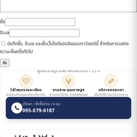
ชื่อ
อีเมล
บันทึกชื่อ, อีเมล และชื่อเว็บไซต์ของฉันบนเบราว์เซอร์นี้ สำหรับการแสดง
ความเห็นครั้งถัดไป
ดูแลโดยเจ้าของร้าน
ผู้เชี่ยวชาญงานพวงหรีดมากกว่า 25 ปี
ใส่ใจทุกรายละเอียด
งานสวย คุณภาพสูง
บริการตรงเวลา
เหมือนเป็นครอบครัวเดียวกัน
จากดอกไม้สด เกรดพรีเมียม
เชื่อถือได้ มั่นใจในทุกงาน
ปรึกษา / สั่งซื้อด่วน 24 ชม.
095-079-6187