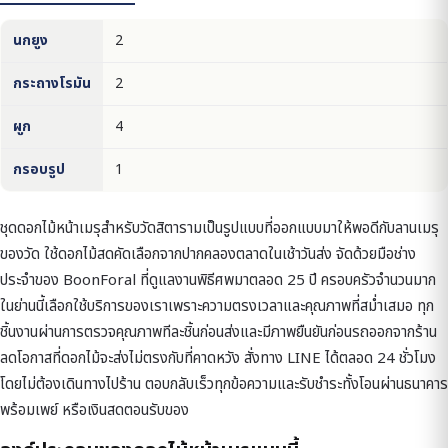
นกยูง
2
กระถางโรมัน
2
ผูก
4
กรอบรูป
1
ชุดดอกไม้หน้าเมรุสำหรับวัดสิตารามเป็นรูปแบบที่ออกแบบมาให้พอดีกับลานเมรุ
ของวัด ใช้ดอกไม้สดคัดเลือกจากปากคลองตลาดในเช้าวันส่ง จัดด้วยมือช่าง
ประจำของ BoonForal ที่ดูแลงานพิธีศพมาตลอด 25 ปี ครอบครัวจำนวนมาก
ในย่านนี้เลือกใช้บริการของเราเพราะความตรงเวลาและคุณภาพที่สม่ำเสมอ ทุก
ชิ้นงานผ่านการตรวจคุณภาพทีละชิ้นก่อนส่งและมีภาพยืนยันก่อนรถออกจากร้าน
ลดโอกาสที่ดอกไม้จะส่งไม่ตรงกับที่คาดหวัง สั่งทาง LINE ได้ตลอด 24 ชั่วโมง
โดยไม่ต้องเดินทางไปร้าน ตอบกลับเร็วทุกข้อความและรับชำระทั้งโอนผ่านธนาคาร
พร้อมเพย์ หรือเงินสดตอนรับของ