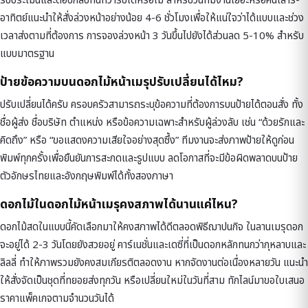
รีบประเมินและตอบกลับทันทีว่ารับได้หรือไม่ สำหรับวันที่มีงานเยอะหรือคืนเสาร์-
อาทิตย์แนะนำให้สั่งล่วงหน้าอย่างน้อย 4-6 ชั่วโมงเพื่อให้แน่ใจว่าได้แบบและช่วง
เวลาส่งตามที่ต้องการ การจองล่วงหน้า 3 วันขึ้นไปยังได้ส่วนลด 5-10% สำหรับ
แบบมาตรฐาน
ป้ายข้อความบนดอกไม้หน้าเมรุปรับเปลี่ยนได้ไหม?
ปรับเปลี่ยนได้ครับ ครอบครัวสามารถระบุข้อความที่ต้องการบนป้ายได้ตอนสั่ง ทั้ง
ชื่อผู้ส่ง ชื่อบริษัท ตำแหน่ง หรือข้อความเฉพาะสำหรับผู้ล่วงลับ เช่น “ด้วยรักและ
คิดถึง” หรือ “ขอแสดงความเสียใจอย่างสุดซึ้ง” ทีมงานจะส่งภาพป้ายให้ดูก่อน
พิมพ์ทุกครั้งเพื่อยืนยันการสะกดและรูปแบบ ลดโอกาสที่จะมีข้อผิดพลาดบนป้าย
ตัวอักษรไทยและอังกฤษพิมพ์ได้ทั้งสองภาษา
ดอกไม้ในดอกไม้หน้าเมรุคงสภาพได้นานแค่ไหน?
ดอกไม้สดในแบบนี้คัดเลือกมาให้คงสภาพได้ดีตลอดพิธีฌาปนกิจ ในลานเมรุดอก
จะอยู่ได้ 2-3 วันโดยยังสวยอยู่ คาร์เนชั่นและเดซี่ที่เป็นดอกหลักทนกว่ากุหลาบและ
ลิลลี่ ทำให้ภาพรวมยังคงสมเกียรติตลอดงาน หากจัดงานต่อเนื่องหลายวัน แนะนำ
ให้สั่งจัดเป็นชุดที่ทยอยส่งทุกวัน หรือเปลี่ยนใหม่ในวันที่สาม ทักไลน์มาขอใบเสนอ
ราคาแพ็คเกจตามจำนวนวันได้