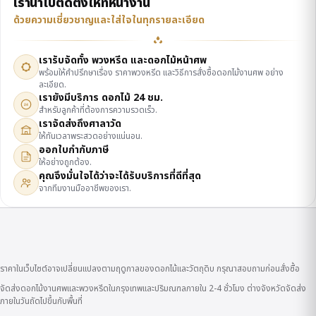
เรานำไปติดตั้งให้ที่หน้างาน
ด้วยความเชี่ยวชาญและใส่ใจในทุกรายละเอียด
เรารับจัดทั้ง พวงหรีด และดอกไม้หน้าศพ
พร้อมให้คำปรึกษาเรื่อง ราคาพวงหรีด และวิธีการสั่งซื้อดอกไม้งานศพ อย่าง
ละเอียด.
เรายังมีบริการ ดอกไม้ 24 ชม.
24
สำหรับลูกค้าที่ต้องการความรวดเร็ว.
เราจัดส่งถึงศาลาวัด
ให้ทันเวลาพระสวดอย่างแน่นอน.
ออกใบกำกับภาษี
ให้อย่างถูกต้อง.
คุณจึงมั่นใจได้ว่าจะได้รับบริการที่ดีที่สุด
จากทีมงานมืออาชีพของเรา.
ราคาในเว็บไซต์อาจเปลี่ยนแปลงตามฤดูกาลของดอกไม้และวัตถุดิบ กรุณาสอบถามก่อนสั่งซื้อ
จัดส่งดอกไม้งานศพและพวงหรีดในกรุงเทพและปริมณฑลภายใน 2-4 ชั่วโมง ต่างจังหวัดจัดส่ง
ภายในวันถัดไปขึ้นกับพื้นที่