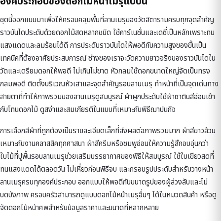
องค์ประกอบของดอกไม้หน้าเมรุแบบนี้
ชุดนี้ออกแบบมาเพื่อให้ครอบคลุมพื้นที่ลานเมรุของวัดสิตารามครบทุกจุดสำคัญ
ราวบันไดประดับด้วยดอกไม้สดหลากชนิด ใช้คาร์เนชั่นและเดซี่เป็นหลักเพราะทน
แสงแดดและลมร้อนได้ดี การประดับราวบันไดให้พอดีกับความสูงของขั้นเป็น
เทคนิคที่ต้องอาศัยประสบการณ์ ช่างของเราจะวัดความยาวจริงของราวบันไดใน
วัดและเตรียมดอกให้พอดี ไม่เกินไม่ขาด หัวกลมใช้ดอกขนาดใหญ่จัดเป็นทรง
กลมพอดี ติดตั้งบริเวณหัวเสาและจุดสำคัญรอบลานเมรุ ทำหน้าที่เป็นจุดเด่นทาง
สายตาที่ทำให้ภาพรวมของลานเมรุดูสมบูรณ์ ผ้าผูกประดับใช้ผ้าซาตินสีอ่อนเข้า
กับโทนดอกไม้ ดูสง่าและสมเกียรติในแบบที่เหมาะกับพิธีฌาปนกิจ
การเลือกสีผ้าที่ถูกต้องเป็นรายละเอียดเล็กที่ส่งผลต่อภาพรวมมาก ผ้าสีขาวล้วน
เหมาะกับงานคลาสสิคทุกศาสนา ผ้าสีครีมหรือชมพูอ่อนให้ความรู้สึกอบอุ่นกว่า
ใบไม้ที่ปูพื้นรอบลานเมรุช่วยเสริมบรรยากาศของพิธีให้สมบูรณ์ ใช้ใบเขียวสดที่
ทนแสงแดดได้ตลอดวัน ไม่เหี่ยวก่อนพิธีจบ และกรอบรูปประดับสำหรับวางหน้า
ลานเมรุครบทุกองค์ประกอบ ออกแบบให้พอดีกับขนาดรูปของผู้ล่วงลับและไม่
บดบังภาพ ครอบครัวสามารถดูแบบ
ดอกไม้หน้าเมรุ
อื่นๆ ได้ในหมวดสินค้า หรือดู
จัดดอกไม้หน้าศพ
สำหรับข้อมูลราคาและขนาดที่หลากหลาย