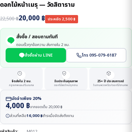
ดอกไม้หน้าเมรุ — วัดสิตาราม
20,000
฿
22,500
฿
ประหยัด
2,500
฿
สั่งซื้อ / สอบถามทันที
ตอบเร็วทุกข้อความ ส่งภายใน 2 ชม.
สั่งซื้อผ่าน LINE
โทร 095-079-6187
จัดส่งใน 2 ชม.
รับประกันคุณภาพ
25+ ปี ประสบการณ์
กรุงเทพและปริมณฑล
ดอกไม้สดใหม่ทุกงาน
ในงานพวงหรีด/ดอกไม้งานศพ
มัดจำเพียง 20%
4,000
฿
จากยอดเต็ม
20,000
฿
ส่วนที่เหลือ
16,000
฿
ชำระเมื่อจัดส่งถึงงาน
รหัสสินค้า:
M012