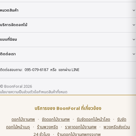
หมวดสินค้า
บริการจัดดอกไม้
แบบที่นิยม
ติดต่อเรา
ติดต่อสอบถาม:
095-079-6187
หรือ
แชทผ่าน LINE
© BoonForal 2026
นโยบายความเป็นส่วนตัว
ข้อกำหนด
สินค้าทั้งหมด
บริการของ BoonForal ที่เกี่ยวข้อง
ดอกไม้งานศพ
·
จัดดอกไม้งานศพ
·
รับจัดดอกไม้หน้าโลง
·
รับจัด
ดอกไม้หน้าเมรุ
·
ร้านพวงหรีด
·
ราคาดอกไม้งานศพ
·
พวงหรีดส่งด่วน
24 ชั่วโมง
·
ร้านดอกไม้งานศพกรุงเทพ