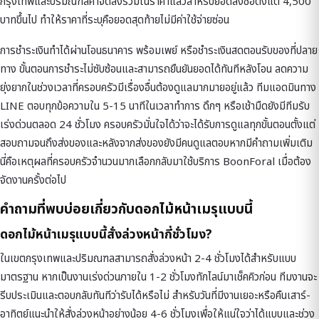
กรุงเทพและปริมณฑลค่าจัดส่งรวมในราคาแล้วสำหรับยอดสั่งซื้อตั้งแต่ 4,500
บาทขึ้นไป ทำให้ราคาที่ระบุคือยอดสุดท้ายไม่มีค่าใช้จ่ายซ่อน
การชำระเงินทำได้ผ่านโอนธนาคาร พร้อมเพย์ หรือชำระเงินสดตอนรับของที่ปลาย
ทาง ขั้นตอนการชำระไม่ซับซ้อนและสามารถยืนยันยอดได้ทันทีหลังโอน ลดความ
ยุ่งยากในช่วงเวลาที่ครอบครัวมีเรื่องอื่นต้องดูแลมากมายอยู่แล้ว ทีมแอดมินทาง
LINE ตอบทุกข้อความใน 5-15 นาทีในเวลาทำการ ดึกๆ หรือเช้ามืดยังมีทีมรับ
เร่งด่วนตลอด 24 ชั่วโมง ครอบครัวมั่นใจได้ว่าจะได้รับการดูแลทุกขั้นตอนตั้งแต่
สอบถามจนถึงส่งของและหลังจากส่งของยังมีคนดูแลตอบหากมีคำถามเพิ่มเติม
นี่คือเหตุผลที่ครอบครัวจำนวนมากเลือกกลับมาใช้บริการ BoonForal เมื่อต้อง
จัดงานครั้งต่อไป
คำถามที่พบบ่อยเกี่ยวกับดอกไม้หน้าเมรุแบบนี้
ดอกไม้หน้าเมรุแบบนี้สั่งล่วงหน้ากี่ชั่วโมง?
ในเขตกรุงเทพและปริมณฑลสามารถสั่งล่วงหน้า 2-4 ชั่วโมงได้สำหรับแบบ
มาตรฐาน หากเป็นงานเร่งด่วนภายใน 1-2 ชั่วโมงทักไลน์มาเช็คคิวก่อน ทีมงานจะ
รีบประเมินและตอบกลับทันทีว่ารับได้หรือไม่ สำหรับวันที่มีงานเยอะหรือคืนเสาร์-
อาทิตย์แนะนำให้สั่งล่วงหน้าอย่างน้อย 4-6 ชั่วโมงเพื่อให้แน่ใจว่าได้แบบและช่วง