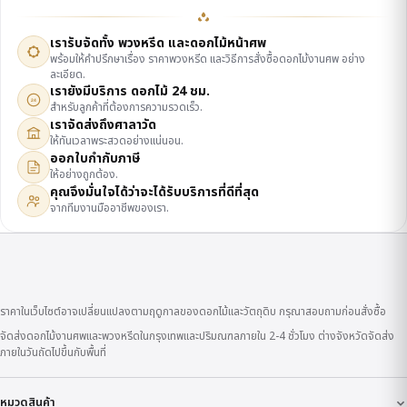
เรารับจัดทั้ง พวงหรีด และดอกไม้หน้าศพ
พร้อมให้คำปรึกษาเรื่อง ราคาพวงหรีด และวิธีการสั่งซื้อดอกไม้งานศพ อย่าง
ละเอียด.
เรายังมีบริการ ดอกไม้ 24 ชม.
24
สำหรับลูกค้าที่ต้องการความรวดเร็ว.
เราจัดส่งถึงศาลาวัด
ให้ทันเวลาพระสวดอย่างแน่นอน.
ออกใบกำกับภาษี
ให้อย่างถูกต้อง.
คุณจึงมั่นใจได้ว่าจะได้รับบริการที่ดีที่สุด
จากทีมงานมืออาชีพของเรา.
ราคาในเว็บไซต์อาจเปลี่ยนแปลงตามฤดูกาลของดอกไม้และวัตถุดิบ กรุณาสอบถามก่อนสั่งซื้อ
จัดส่งดอกไม้งานศพและพวงหรีดในกรุงเทพและปริมณฑลภายใน 2-4 ชั่วโมง ต่างจังหวัดจัดส่ง
ภายในวันถัดไปขึ้นกับพื้นที่
หมวดสินค้า