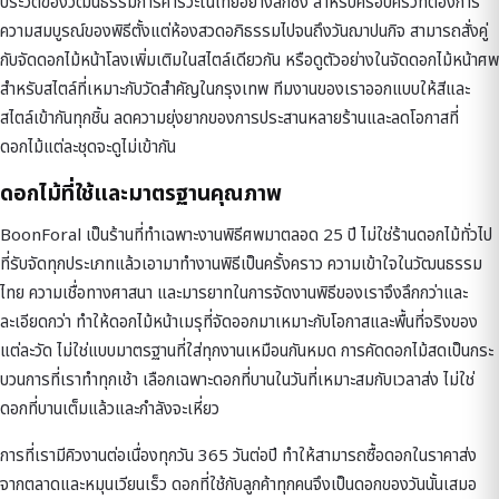
ประวัติของวัฒนธรรมการคารวะในไทยอย่างลึกซึ้ง สำหรับครอบครัวที่ต้องการ
ความสมบูรณ์ของพิธีตั้งแต่ห้องสวดอภิธรรมไปจนถึงวันฌาปนกิจ สามารถสั่งคู่
กับ
จัดดอกไม้หน้าโลง
เพิ่มเติมในสไตล์เดียวกัน หรือดูตัวอย่างใน
จัดดอกไม้หน้าศพ
สำหรับสไตล์ที่เหมาะกับวัดสำคัญในกรุงเทพ ทีมงานของเราออกแบบให้สีและ
สไตล์เข้ากันทุกชิ้น ลดความยุ่งยากของการประสานหลายร้านและลดโอกาสที่
ดอกไม้แต่ละชุดจะดูไม่เข้ากัน
ดอกไม้ที่ใช้และมาตรฐานคุณภาพ
BoonForal เป็นร้านที่ทำเฉพาะงานพิธีศพมาตลอด 25 ปี ไม่ใช่ร้านดอกไม้ทั่วไป
ที่รับจัดทุกประเภทแล้วเอามาทำงานพิธีเป็นครั้งคราว ความเข้าใจในวัฒนธรรม
ไทย ความเชื่อทางศาสนา และมารยาทในการจัดงานพิธีของเราจึงลึกกว่าและ
ละเอียดกว่า ทำให้ดอกไม้หน้าเมรุที่จัดออกมาเหมาะกับโอกาสและพื้นที่จริงของ
แต่ละวัด ไม่ใช่แบบมาตรฐานที่ใส่ทุกงานเหมือนกันหมด การคัดดอกไม้สดเป็นกระ
บวนการที่เราทำทุกเช้า เลือกเฉพาะดอกที่บานในวันที่เหมาะสมกับเวลาส่ง ไม่ใช่
ดอกที่บานเต็มแล้วและกำลังจะเหี่ยว
การที่เรามีคิวงานต่อเนื่องทุกวัน 365 วันต่อปี ทำให้สามารถซื้อดอกในราคาส่ง
จากตลาดและหมุนเวียนเร็ว ดอกที่ใช้กับลูกค้าทุกคนจึงเป็นดอกของวันนั้นเสมอ