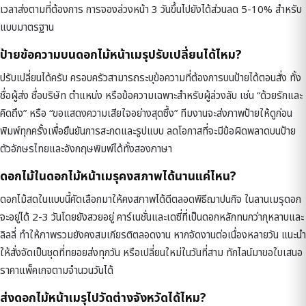
เวลาส่งตามที่ต้องการ การจองล่วงหน้า 3 วันขึ้นไปยังได้ส่วนลด 5-10% สำหรับ
แบบมาตรฐาน
ป้ายข้อความบนดอกไม้หน้าเมรุปรับเปลี่ยนได้ไหม?
ปรับเปลี่ยนได้ครับ ครอบครัวสามารถระบุข้อความที่ต้องการบนป้ายได้ตอนสั่ง ทั้ง
ชื่อผู้ส่ง ชื่อบริษัท ตำแหน่ง หรือข้อความเฉพาะสำหรับผู้ล่วงลับ เช่น “ด้วยรักและ
คิดถึง” หรือ “ขอแสดงความเสียใจอย่างสุดซึ้ง” ทีมงานจะส่งภาพป้ายให้ดูก่อน
พิมพ์ทุกครั้งเพื่อยืนยันการสะกดและรูปแบบ ลดโอกาสที่จะมีข้อผิดพลาดบนป้าย
ตัวอักษรไทยและอังกฤษพิมพ์ได้ทั้งสองภาษา
ดอกไม้ในดอกไม้หน้าเมรุคงสภาพได้นานแค่ไหน?
ดอกไม้สดในแบบนี้คัดเลือกมาให้คงสภาพได้ดีตลอดพิธีฌาปนกิจ ในลานเมรุดอก
จะอยู่ได้ 2-3 วันโดยยังสวยอยู่ คาร์เนชั่นและเดซี่ที่เป็นดอกหลักทนกว่ากุหลาบและ
ลิลลี่ ทำให้ภาพรวมยังคงสมเกียรติตลอดงาน หากจัดงานต่อเนื่องหลายวัน แนะนำ
ให้สั่งจัดเป็นชุดที่ทยอยส่งทุกวัน หรือเปลี่ยนใหม่ในวันที่สาม ทักไลน์มาขอใบเสนอ
ราคาแพ็คเกจตามจำนวนวันได้
ส่งดอกไม้หน้าเมรุไปวัดต่างจังหวัดได้ไหม?