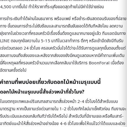
4,500 บาทขึ้นไป ทำให้ราคาที่ระบุคือยอดสุดท้ายไม่มีค่าใช้จ่ายซ่อน
การชำระเงินทำได้ผ่านโอนธนาคาร พร้อมเพย์ หรือชำระเงินสดตอนรับของที่ปลาย
ทาง ขั้นตอนการชำระไม่ซับซ้อนและสามารถยืนยันยอดได้ทันทีหลังโอน ลดความ
ยุ่งยากในช่วงเวลาที่ครอบครัวมีเรื่องอื่นต้องดูแลมากมายอยู่แล้ว ทีมแอดมินทาง
LINE ตอบทุกข้อความใน 5-15 นาทีในเวลาทำการ ดึกๆ หรือเช้ามืดยังมีทีมรับ
เร่งด่วนตลอด 24 ชั่วโมง ครอบครัวมั่นใจได้ว่าจะได้รับการดูแลทุกขั้นตอนตั้งแต่
สอบถามจนถึงส่งของและหลังจากส่งของยังมีคนดูแลตอบหากมีคำถามเพิ่มเติม
นี่คือเหตุผลที่ครอบครัวจำนวนมากเลือกกลับมาใช้บริการ BoonForal เมื่อต้อง
จัดงานครั้งต่อไป
คำถามที่พบบ่อยเกี่ยวกับดอกไม้หน้าเมรุแบบนี้
ดอกไม้หน้าเมรุแบบนี้สั่งล่วงหน้ากี่ชั่วโมง?
ในเขตกรุงเทพและปริมณฑลสามารถสั่งล่วงหน้า 2-4 ชั่วโมงได้สำหรับแบบ
มาตรฐาน หากเป็นงานเร่งด่วนภายใน 1-2 ชั่วโมงทักไลน์มาเช็คคิวก่อน ทีมงานจะ
รีบประเมินและตอบกลับทันทีว่ารับได้หรือไม่ สำหรับวันที่มีงานเยอะหรือคืนเสาร์-
อาทิตย์แนะนำให้สั่งล่วงหน้าอย่างน้อย 4-6 ชั่วโมงเพื่อให้แน่ใจว่าได้แบบและช่วง