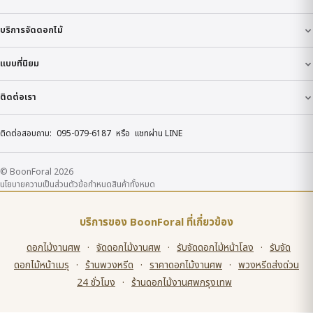
บริการจัดดอกไม้
แบบที่นิยม
ติดต่อเรา
ติดต่อสอบถาม:
095-079-6187
หรือ
แชทผ่าน LINE
© BoonForal 2026
นโยบายความเป็นส่วนตัว
ข้อกำหนด
สินค้าทั้งหมด
บริการของ BoonForal ที่เกี่ยวข้อง
ดอกไม้งานศพ
·
จัดดอกไม้งานศพ
·
รับจัดดอกไม้หน้าโลง
·
รับจัด
ดอกไม้หน้าเมรุ
·
ร้านพวงหรีด
·
ราคาดอกไม้งานศพ
·
พวงหรีดส่งด่วน
24 ชั่วโมง
·
ร้านดอกไม้งานศพกรุงเทพ