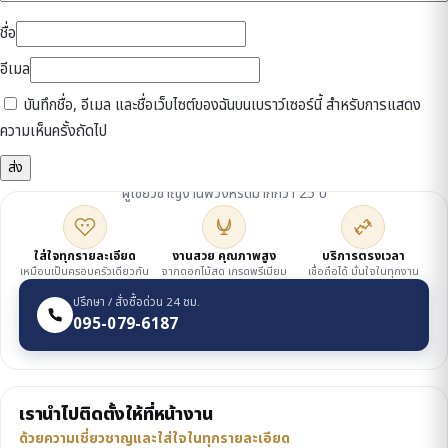
ชื่อ
อีเมล
บันทึกชื่อ, อีเมล และชื่อเว็บไซต์ของฉันบนเบราว์เซอร์นี้ สำหรับการแสดง
ความเห็นครั้งถัดไป
ดูแลโดยเจ้าของร้าน
ผู้เชี่ยวชาญงานพวงหรีดมากกว่า 25 ปี
ใส่ใจทุกรายละเอียด
งานสวย คุณภาพสูง
บริการตรงเวลา
เหมือนเป็นครอบครัวเดียวกัน
จากดอกไม้สด เกรดพรีเมียม
เชื่อถือได้ มั่นใจในทุกงาน
ปรึกษา / สั่งซื้อด่วน 24 ชม.
095-079-6187
เรานำไปติดตั้งให้ที่หน้างาน
ด้วยความเชี่ยวชาญและใส่ใจในทุกรายละเอียด