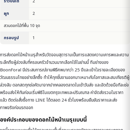
ราวบันได
2
ผูก
2
สวนดอกไม้ที่พื้น 10 จุด
กรอบรูป
1
การส่งดอกไม้หน้าเมรุสำหรับวัดจอมสุดารามเป็นการแสดงความเคารพและความ
ระลึกถึงผู้ล่วงลับที่ครอบครัวจำนวนมากเลือกใช้ในย่านนี้ ทีมช่างของ
BoonForal มีประสบการณ์งานพิธีศพมากว่า 25 ปีและเข้าใจรายละเอียดของ
วัฒนธรรมไทยอย่างลึกซึ้ง ทำให้ทุกชิ้นงานออกมาเหมาะกับโอกาสและสมเกียรติผู้
ล่วงลับ ดอกสดทุกช่อคัดมาจากปากคลองตลาดในเช้าวันส่ง และจัดด้วยมือทีละช่อ
พร้อมส่งให้ทันก่อนเริ่มพิธีในเขตกรุงเทพและปริมณฑล ค่าจัดส่งรวมในราคา
แล้ว ติดต่อสั่งซื้อทาง LINE ได้ตลอด 24 ชั่วโมงพร้อมยืนยันราคาและส่ง
ภาพจริงก่อนรถออก
องค์ประกอบของดอกไม้หน้าเมรุแบบนี้