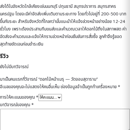
ส่งได้ในจังหวัดใกล้เคียงเช่นนนทบุรี ปทุมธานี สมุทรปราการ สมุทรสาคร
นครปฐม โดยจะมีค่าจัดส่งเพิ่มเติมตามระยะทาง โดยทั่วไปอยู่ที่ 200-500 บาท
ขึ้นกับระยะ สำหรับจังหวัดที่ไกลกว่านั้นแนะนำให้แจ้งล่วงหน้าอย่างน้อย 12-24
ชั่วโมง เพราะต้องประสานทีมขนส่งและคำนวณเวลาให้ดอกไม้ถึงในสภาพสด ค่า
จัดส่งจะคำนวณและแจ้งให้ทราบล่วงหน้าก่อนยืนยันการสั่งซื้อ ลูกค้าจึงรู้ยอด
สุดท้ายชัดเจนก่อนชำระเงิน
รีวิว
ยังไม่มีบทวิจารณ์
มาเป็นคนแรกที่วิจารณ์ “ดอกไม้หน้าเมรุ — วัดจอมสุดาราม”
อีเมลของคุณจะไม่แสดงให้คนอื่นเห็น
ช่องข้อมูลจำเป็นถูกทำเครื่องหมาย
*
การให้คะแนนของคุณ
*
บทวิจารณ์ของคุณ
*