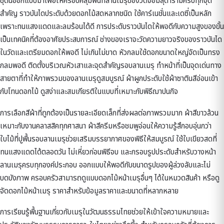
ชุดนี้ออกแบบมาเพื่อให้ครอบคลุมพื้นที่ลานเมรุของวัดจอมสุดารามครบทุกจุด
สำคัญ ราวบันไดประดับด้วยดอกไม้สดหลากชนิด ใช้คาร์เนชั่นและเดซี่เป็นหลัก
เพราะทนแสงแดดและลมร้อนได้ดี การประดับราวบันไดให้พอดีกับความสูงของขั้น
เป็นเทคนิคที่ต้องอาศัยประสบการณ์ ช่างของเราจะวัดความยาวจริงของราวบันได
ในวัดและเตรียมดอกให้พอดี ไม่เกินไม่ขาด หัวกลมใช้ดอกขนาดใหญ่จัดเป็นทรง
กลมพอดี ติดตั้งบริเวณหัวเสาและจุดสำคัญรอบลานเมรุ ทำหน้าที่เป็นจุดเด่นทาง
สายตาที่ทำให้ภาพรวมของลานเมรุดูสมบูรณ์ ผ้าผูกประดับใช้ผ้าซาตินสีอ่อนเข้า
กับโทนดอกไม้ ดูสง่าและสมเกียรติในแบบที่เหมาะกับพิธีฌาปนกิจ
การเลือกสีผ้าที่ถูกต้องเป็นรายละเอียดเล็กที่ส่งผลต่อภาพรวมมาก ผ้าสีขาวล้วน
เหมาะกับงานคลาสสิคทุกศาสนา ผ้าสีครีมหรือชมพูอ่อนให้ความรู้สึกอบอุ่นกว่า
ใบไม้ที่ปูพื้นรอบลานเมรุช่วยเสริมบรรยากาศของพิธีให้สมบูรณ์ ใช้ใบเขียวสดที่
ทนแสงแดดได้ตลอดวัน ไม่เหี่ยวก่อนพิธีจบ และกรอบรูปประดับสำหรับวางหน้า
ลานเมรุครบทุกองค์ประกอบ ออกแบบให้พอดีกับขนาดรูปของผู้ล่วงลับและไม่
บดบังภาพ ครอบครัวสามารถดูแบบ
ดอกไม้หน้าเมรุ
อื่นๆ ได้ในหมวดสินค้า หรือดู
จัดดอกไม้หน้าเมรุ ราคา
สำหรับข้อมูลราคาและขนาดที่หลากหลาย
การเรียนรู้พื้นฐานเกี่ยวกับ
เมรุในวัฒนธรรมไทย
ช่วยให้เข้าใจความหมายและ