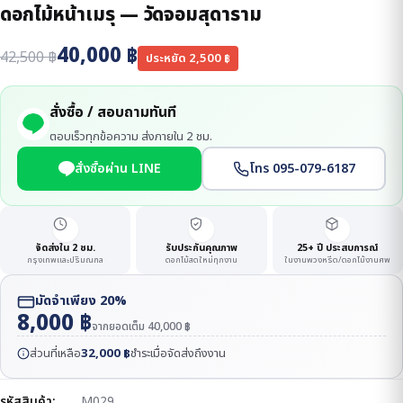
ดอกไม้หน้าเมรุ — วัดจอมสุดาราม
40,000
฿
42,500
฿
ประหยัด
2,500
฿
สั่งซื้อ / สอบถามทันที
ตอบเร็วทุกข้อความ ส่งภายใน 2 ชม.
สั่งซื้อผ่าน LINE
โทร 095-079-6187
จัดส่งใน 2 ชม.
รับประกันคุณภาพ
25+ ปี ประสบการณ์
กรุงเทพและปริมณฑล
ดอกไม้สดใหม่ทุกงาน
ในงานพวงหรีด/ดอกไม้งานศพ
มัดจำเพียง 20%
8,000
฿
จากยอดเต็ม
40,000
฿
ส่วนที่เหลือ
32,000
฿
ชำระเมื่อจัดส่งถึงงาน
รหัสสินค้า:
M029