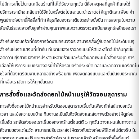
ไม่มีการเก็บไว้นานเหมือนร้านที่ไม่ได้รับงานทุกวัน นี่คือเหตุผลที่ลูกค้าที่เคยใช้
บริการเรามักจะกลับมาใช้อีกในครั้งต่อไปและแนะนำเราต่อให้ญาติและเพื่อน คำ
พูดปากต่อปากนี้คือสิ่งที่ทำให้ธุรกิจของเราเติบโตอย่างยั่งยืน การลงทุนในความ
สัมพันธ์ระยะยาวกับลูกค้าผ่านคุณภาพและความตรงเวลาเป็นกลยุทธ์หลักของเรา
สำหรับครอบครัวที่ต้องการจัดงานครบวงจร สามารถสั่งคู่กับ
ดอกไม้ประดับเมรุ
สำหรับชิ้นงานเสริมที่เข้ากัน ทีมงานของเราออกแบบให้สีและสไตล์เข้ากันทุกชิ้น
ลดความยุ่งยากของการประสานหลายร้านและรับส่วนลดเพิ่มเมื่อสั่งครบชุด การ
เลือกใช้บริการแบบครบวงจรนี้ทำให้ครอบครัวประหยัดเวลาและลดความเครียดใน
ช่วงที่ต้องเตรียมงานหลายอย่างพร้อมกัน เพียงตกลงแบบและยืนยันงบประมาณ
ที่เหลือเราจัดการให้ทุกขั้นตอน
การสั่งซื้อและจัดส่งดอกไม้หน้าเมรุให้วัดจอมสุดาราม
การสั่งซื้อดอกไม้หน้าเมรุสำหรับวัดจอมสุดารามเริ่มต้นเพียงทักไลน์มาบอกวัน
เวลา และข้อความบนป้าย ทีมงานจะยืนยันคิวจัดส่งและส่งภาพตัวอย่างให้ดูก่อน
เริ่มจัด รถจัดส่งของเราเริ่มออกจากร้านตั้งแต่ตี 5 ทุกวัน วางแผนเส้นทางตาม
คิวงานของแต่ละวัด สามารถปรับเวลาส่งให้ตรงกับช่วงก่อนพิธีโดยไม่ต้องรีบ ใน
เขตกรุงเทพและปริมณฑลค่าจัดส่งรวมในราคาแล้วสำหรับยอดสั่งซื้อตั้งแต่