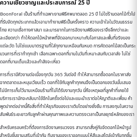
ความเชี่ยวชาญและประสบการณ์ 25 ปี
BoonForal เป็นร้านที่ทำเฉพาะงานพิธีศพมาตลอด 25 ปี ไม่ใช่ร้านดอกไม้ทั่วไป
ที่รับจัดทุกประเภทแล้วเอามาทำงานพิธีเป็นครั้งคราว ความเข้าใจในวัฒนธรรม
ไทย ความเชื่อทางศาสนา และมารยาทในการจัดงานพิธีของเราจึงลึกกว่าและ
ละเอียดกว่า ทำให้ดอกไม้หน้าศพที่จัดออกมาเหมาะกับโอกาสและพื้นที่จริงของ
แต่ละวัด ไม่ใช่แบบมาตรฐานที่ใส่ทุกงานเหมือนกันหมด การคัดดอกไม้สดเป็นกระ
บวนการที่เราทำทุกเช้า เลือกเฉพาะดอกที่บานในวันที่เหมาะสมกับเวลาส่ง ไม่ใช่
ดอกที่บานเต็มแล้วและกำลังจะเหี่ยว
การที่เรามีคิวงานต่อเนื่องทุกวัน 365 วันต่อปี ทำให้สามารถซื้อดอกในราคาส่ง
จากตลาดและหมุนเวียนเร็ว ดอกที่ใช้กับลูกค้าทุกคนจึงเป็นดอกของวันนั้นเสมอ
ไม่มีการเก็บไว้นานเหมือนร้านที่ไม่ได้รับงานทุกวัน นี่คือเหตุผลที่ลูกค้าที่เคยใช้
บริการเรามักจะกลับมาใช้อีกในครั้งต่อไปและแนะนำเราต่อให้ญาติและเพื่อน คำ
พูดปากต่อปากนี้คือสิ่งที่ทำให้ธุรกิจของเราเติบโตอย่างยั่งยืน การลงทุนในความ
สัมพันธ์ระยะยาวกับลูกค้าผ่านคุณภาพและความตรงเวลาเป็นกลยุทธ์หลักของเรา
สำหรับครอบครัวที่ต้องการจัดงานครบวงจร สามารถสั่งคู่กับ
จัดดอกไม้หน้ารูป
สำหรับชิ้นงานเสริมที่เข้ากัน ทีมงานของเราออกแบบให้สีและสไตล์เข้ากันทุกชิ้น