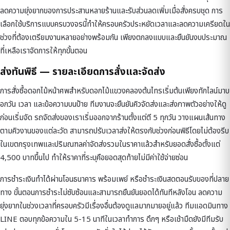
ลดความยุ่งยากของการประสานหลายร้านและรับส่วนลดเพิ่มเมื่อสั่งครบชุด การ
เลือกใช้บริการแบบครบวงจรนี้ทำให้ครอบครัวประหยัดเวลาและลดความเครียดใน
ช่วงที่ต้องเตรียมงานหลายอย่างพร้อมกัน เพียงตกลงแบบและยืนยันงบประมาณ
ที่เหลือเราจัดการให้ทุกขั้นตอน
ส่งทันพิธี — รายละเอียดการสั่งและจัดส่ง
การสั่งซื้อดอกไม้หน้าศพสำหรับดอกไม้แขวงคลองต้นไทรเริ่มต้นเพียงทักไลน์มาบ
อกวัน เวลา และข้อความบนป้าย ทีมงานจะยืนยันคิวจัดส่งและส่งภาพตัวอย่างให้ดู
ก่อนเริ่มจัด รถจัดส่งของเราเริ่มออกจากร้านตั้งแต่ตี 5 ทุกวัน วางแผนเส้นทาง
ตามคิวงานของแต่ละวัด สามารถปรับเวลาส่งให้ตรงกับช่วงก่อนพิธีโดยไม่ต้องรีบ
ในเขตกรุงเทพและปริมณฑลค่าจัดส่งรวมในราคาแล้วสำหรับยอดสั่งซื้อตั้งแต่
4,500 บาทขึ้นไป ทำให้ราคาที่ระบุคือยอดสุดท้ายไม่มีค่าใช้จ่ายซ่อน
การชำระเงินทำได้ผ่านโอนธนาคาร พร้อมเพย์ หรือชำระเงินสดตอนรับของที่ปลาย
ทาง ขั้นตอนการชำระไม่ซับซ้อนและสามารถยืนยันยอดได้ทันทีหลังโอน ลดความ
ยุ่งยากในช่วงเวลาที่ครอบครัวมีเรื่องอื่นต้องดูแลมากมายอยู่แล้ว ทีมแอดมินทาง
LINE ตอบทุกข้อความใน 5-15 นาทีในเวลาทำการ ดึกๆ หรือเช้ามืดยังมีทีมรับ