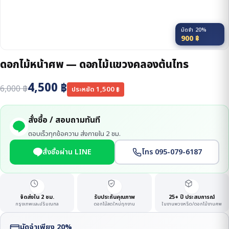
มัดจำ 20%
900
฿
ดอกไม้หน้าศพ — ดอกไม้แขวงคลองต้นไทร
4,500
฿
6,000
฿
ประหยัด
1,500
฿
สั่งซื้อ / สอบถามทันที
ตอบเร็วทุกข้อความ ส่งภายใน 2 ชม.
สั่งซื้อผ่าน LINE
โทร 095-079-6187
จัดส่งใน 2 ชม.
รับประกันคุณภาพ
25+ ปี ประสบการณ์
กรุงเทพและปริมณฑล
ดอกไม้สดใหม่ทุกงาน
ในงานพวงหรีด/ดอกไม้งานศพ
มัดจำเพียง 20%