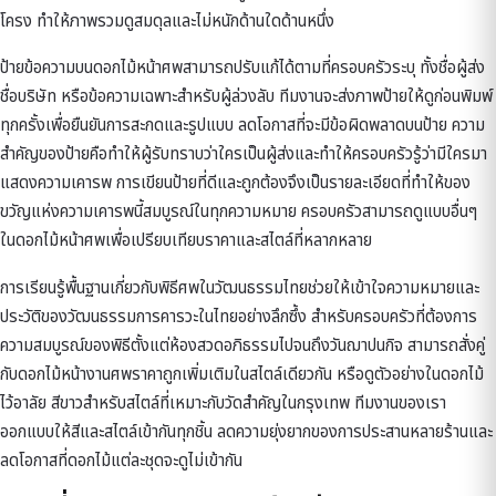
โครง ทำให้ภาพรวมดูสมดุลและไม่หนักด้านใดด้านหนึ่ง
ป้ายข้อความบนดอกไม้หน้าศพสามารถปรับแก้ได้ตามที่ครอบครัวระบุ ทั้งชื่อผู้ส่ง
ชื่อบริษัท หรือข้อความเฉพาะสำหรับผู้ล่วงลับ ทีมงานจะส่งภาพป้ายให้ดูก่อนพิมพ์
ทุกครั้งเพื่อยืนยันการสะกดและรูปแบบ ลดโอกาสที่จะมีข้อผิดพลาดบนป้าย ความ
สำคัญของป้ายคือทำให้ผู้รับทราบว่าใครเป็นผู้ส่งและทำให้ครอบครัวรู้ว่ามีใครมา
แสดงความเคารพ การเขียนป้ายที่ดีและถูกต้องจึงเป็นรายละเอียดที่ทำให้ของ
ขวัญแห่งความเคารพนี้สมบูรณ์ในทุกความหมาย ครอบครัวสามารถดูแบบอื่นๆ
ใน
ดอกไม้หน้าศพ
เพื่อเปรียบเทียบราคาและสไตล์ที่หลากหลาย
การเรียนรู้พื้นฐานเกี่ยวกับ
พิธีศพในวัฒนธรรมไทย
ช่วยให้เข้าใจความหมายและ
ประวัติของวัฒนธรรมการคารวะในไทยอย่างลึกซึ้ง สำหรับครอบครัวที่ต้องการ
ความสมบูรณ์ของพิธีตั้งแต่ห้องสวดอภิธรรมไปจนถึงวันฌาปนกิจ สามารถสั่งคู่
กับ
ดอกไม้หน้างานศพราคาถูก
เพิ่มเติมในสไตล์เดียวกัน หรือดูตัวอย่างใน
ดอกไม้
ไว้อาลัย สีขาว
สำหรับสไตล์ที่เหมาะกับวัดสำคัญในกรุงเทพ ทีมงานของเรา
ออกแบบให้สีและสไตล์เข้ากันทุกชิ้น ลดความยุ่งยากของการประสานหลายร้านและ
ลดโอกาสที่ดอกไม้แต่ละชุดจะดูไม่เข้ากัน