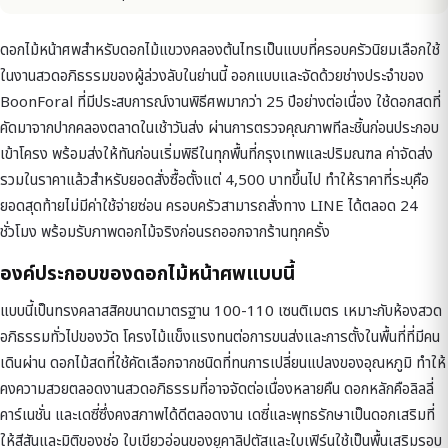
ดอกไม้หน้าศพสำหรับดอกไม้แขวงคลองต้นไทรเป็นแบบที่ครอบครัวนิยมเลือกใช้
ในงานสวดอภิธรรมของผู้ล่วงลับในย่านนี้ ออกแบบและจัดด้วยช่างประจำของ
BoonForal ที่มีประสบการณ์งานพิธีศพมากว่า 25 ปีอย่างต่อเนื่อง ใช้ดอกสดที่
คัดมาจากปากคลองตลาดในเช้าวันส่ง ผ่านการตรวจคุณภาพทีละชิ้นก่อนประกอบ
เข้าโครง พร้อมส่งให้ทันก่อนเริ่มพิธีในทุกพื้นที่กรุงเทพและปริมณฑล ค่าจัดส่ง
รวมในราคาแล้วสำหรับยอดสั่งซื้อตั้งแต่ 4,500 บาทขึ้นไป ทำให้ราคาที่ระบุคือ
ยอดสุดท้ายไม่มีค่าใช้จ่ายซ่อน ครอบครัวสามารถสั่งทาง LINE ได้ตลอด 24
ชั่วโมง พร้อมรับภาพดอกไม้จริงก่อนรถออกจากร้านทุกครั้ง
องค์ประกอบของดอกไม้หน้าศพแบบนี้
แบบนี้เป็นทรงคลาสสิคขนาดมาตรฐาน 100-110 เซนติเมตร เหมาะกับห้องสวด
อภิธรรมทั่วไปของวัด โครงไม้แข็งแรงทนต่อการขนส่งและการตั้งในพื้นที่ที่มีคน
เดินผ่าน ดอกไม้สดที่ใช้คัดเลือกจากชนิดที่ทนการเปลี่ยนแปลงของอุณหภูมิ ทำให้
คงความสวยตลอดงานสวดอภิธรรมที่อาจจัดต่อเนื่องหลายคืน ดอกหลักคือลิลลี่
คาร์เนชั่น และเดซี่ซึ่งคงสภาพได้ดีตลอดงาน เดซี่และพุทธรักษาเป็นดอกเสริมที่
ให้สีสันและมิติของช่อ ใบเขียวอ่อนของยูคาลิปตัสและใบเฟิร์นใช้เป็นพื้นเสริมรอบ