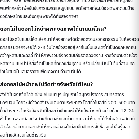
คิดถึง” หรือ “ขอแสดงความเสียใจอย่างสุดซึ้ง” ทีมงานจะส่งภาพป้ายให้ดูก่อน
พิมพ์ทุกครั้งเพื่อยืนยันการสะกดและรูปแบบ ลดโอกาสที่จะมีข้อผิดพลาดบนป้าย
ตัวอักษรไทยและอังกฤษพิมพ์ได้ทั้งสองภาษา
ดอกไม้ในดอกไม้หน้าศพคงสภาพได้นานแค่ไหน?
ดอกไม้สดในแบบนี้คัดเลือกมาให้คงสภาพได้ดีตลอดงานสวดอภิธรรม ในห้องสวด
อภิธรรมดอกจะอยู่ได้ 2-3 วันโดยยังสวยอยู่ คาร์เนชั่นและเดซี่ที่เป็นดอกหลักทน
กว่ากุหลาบและลิลลี่ ทำให้ภาพรวมยังคงสมเกียรติตลอดงาน หากจัดงานต่อเนื่อง
หลายวัน แนะนำให้สั่งจัดเป็นชุดที่ทยอยส่งทุกวัน หรือเปลี่ยนใหม่ในวันที่สาม ทัก
ไลน์มาขอใบเสนอราคาแพ็คเกจตามจำนวนวันได้
ส่งดอกไม้หน้าศพไปวัดต่างจังหวัดได้ไหม?
ส่งได้ในจังหวัดใกล้เคียงเช่นนนทบุรี ปทุมธานี สมุทรปราการ สมุทรสาคร
นครปฐม โดยจะมีค่าจัดส่งเพิ่มเติมตามระยะทาง โดยทั่วไปอยู่ที่ 200-500 บาท
ขึ้นกับระยะ สำหรับจังหวัดที่ไกลกว่านั้นแนะนำให้แจ้งล่วงหน้าอย่างน้อย 12-24
ชั่วโมง เพราะต้องประสานทีมขนส่งและคำนวณเวลาให้ดอกไม้ถึงในสภาพสด ค่า
จัดส่งจะคำนวณและแจ้งให้ทราบล่วงหน้าก่อนยืนยันการสั่งซื้อ ลูกค้าจึงรู้ยอด
สุดท้ายชัดเจนก่อนชำระเงิน