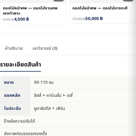
ดอกไม้หน้าศพ — ดอกไม้งานศพ
ดอกไม้หน้าศพ — ดอกไม้บางกะปิ
เขตท่าพระ
50,000
฿
4,500
฿
70,000
฿
6,000
฿
คำอธิบาย
บทวิจารณ์ (0)
รายละเอียดสินค้า
ขนาด
90-110 ซม.
ดอกหลัก
ลิลลี่ + คาร์เนชั่น + เดซี่
ใบประดับ
ยูคาลิปตัส + เฟิร์น
ป้ายข้อความปรับได้
ส่งภาพก่อนรถออกทุกครั้ง