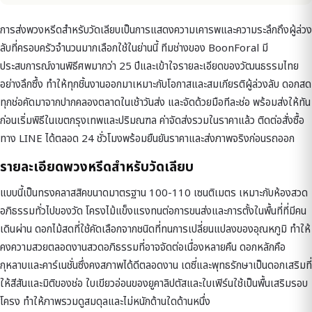
การส่งพวงหรีดสำหรับวัดเลียบเป็นการแสดงความเคารพและความระลึกถึงผู้ล่วง
ลับที่ครอบครัวจำนวนมากเลือกใช้ในย่านนี้ ทีมช่างของ BoonForal มี
ประสบการณ์งานพิธีศพมากว่า 25 ปีและเข้าใจรายละเอียดของวัฒนธรรมไทย
อย่างลึกซึ้ง ทำให้ทุกชิ้นงานออกมาเหมาะกับโอกาสและสมเกียรติผู้ล่วงลับ ดอกสด
ทุกช่อคัดมาจากปากคลองตลาดในเช้าวันส่ง และจัดด้วยมือทีละช่อ พร้อมส่งให้ทัน
ก่อนเริ่มพิธีในเขตกรุงเทพและปริมณฑล ค่าจัดส่งรวมในราคาแล้ว ติดต่อสั่งซื้อ
ทาง LINE ได้ตลอด 24 ชั่วโมงพร้อมยืนยันราคาและส่งภาพจริงก่อนรถออก
รายละเอียดพวงหรีดสำหรับวัดเลียบ
แบบนี้เป็นทรงคลาสสิคขนาดมาตรฐาน 100-110 เซนติเมตร เหมาะกับห้องสวด
อภิธรรมทั่วไปของวัด โครงไม้แข็งแรงทนต่อการขนส่งและการตั้งในพื้นที่ที่มีคน
เดินผ่าน ดอกไม้สดที่ใช้คัดเลือกจากชนิดที่ทนการเปลี่ยนแปลงของอุณหภูมิ ทำให้
คงความสวยตลอดงานสวดอภิธรรมที่อาจจัดต่อเนื่องหลายคืน ดอกหลักคือ
กุหลาบและคาร์เนชั่นซึ่งคงสภาพได้ดีตลอดงาน เดซี่และพุทธรักษาเป็นดอกเสริมที่
ให้สีสันและมิติของช่อ ใบเขียวอ่อนของยูคาลิปตัสและใบเฟิร์นใช้เป็นพื้นเสริมรอบ
โครง ทำให้ภาพรวมดูสมดุลและไม่หนักด้านใดด้านหนึ่ง