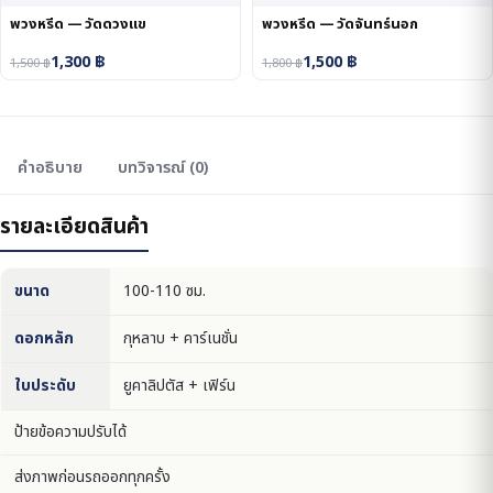
พวงหรีด — วัดดวงแข
พวงหรีด — วัดจันทร์นอก
1,300
฿
1,500
฿
1,500
฿
1,800
฿
คำอธิบาย
บทวิจารณ์ (0)
รายละเอียดสินค้า
ขนาด
100-110 ซม.
ดอกหลัก
กุหลาบ + คาร์เนชั่น
ใบประดับ
ยูคาลิปตัส + เฟิร์น
ป้ายข้อความปรับได้
ส่งภาพก่อนรถออกทุกครั้ง