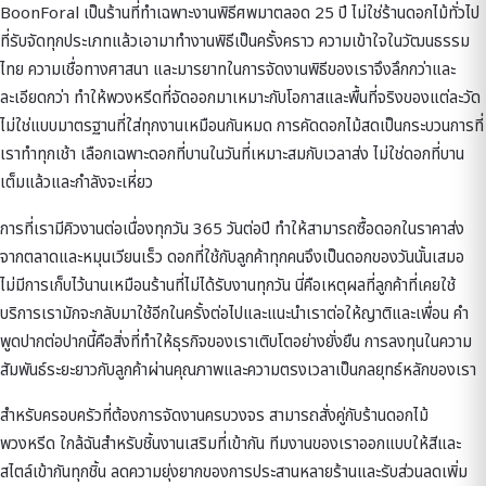
BoonForal เป็นร้านที่ทำเฉพาะงานพิธีศพมาตลอด 25 ปี ไม่ใช่ร้านดอกไม้ทั่วไป
ที่รับจัดทุกประเภทแล้วเอามาทำงานพิธีเป็นครั้งคราว ความเข้าใจในวัฒนธรรม
ไทย ความเชื่อทางศาสนา และมารยาทในการจัดงานพิธีของเราจึงลึกกว่าและ
ละเอียดกว่า ทำให้พวงหรีดที่จัดออกมาเหมาะกับโอกาสและพื้นที่จริงของแต่ละวัด
ไม่ใช่แบบมาตรฐานที่ใส่ทุกงานเหมือนกันหมด การคัดดอกไม้สดเป็นกระบวนการที่
เราทำทุกเช้า เลือกเฉพาะดอกที่บานในวันที่เหมาะสมกับเวลาส่ง ไม่ใช่ดอกที่บาน
เต็มแล้วและกำลังจะเหี่ยว
การที่เรามีคิวงานต่อเนื่องทุกวัน 365 วันต่อปี ทำให้สามารถซื้อดอกในราคาส่ง
จากตลาดและหมุนเวียนเร็ว ดอกที่ใช้กับลูกค้าทุกคนจึงเป็นดอกของวันนั้นเสมอ
ไม่มีการเก็บไว้นานเหมือนร้านที่ไม่ได้รับงานทุกวัน นี่คือเหตุผลที่ลูกค้าที่เคยใช้
บริการเรามักจะกลับมาใช้อีกในครั้งต่อไปและแนะนำเราต่อให้ญาติและเพื่อน คำ
พูดปากต่อปากนี้คือสิ่งที่ทำให้ธุรกิจของเราเติบโตอย่างยั่งยืน การลงทุนในความ
สัมพันธ์ระยะยาวกับลูกค้าผ่านคุณภาพและความตรงเวลาเป็นกลยุทธ์หลักของเรา
สำหรับครอบครัวที่ต้องการจัดงานครบวงจร สามารถสั่งคู่กับ
ร้านดอกไม้
พวงหรีด ใกล้ฉัน
สำหรับชิ้นงานเสริมที่เข้ากัน ทีมงานของเราออกแบบให้สีและ
สไตล์เข้ากันทุกชิ้น ลดความยุ่งยากของการประสานหลายร้านและรับส่วนลดเพิ่ม