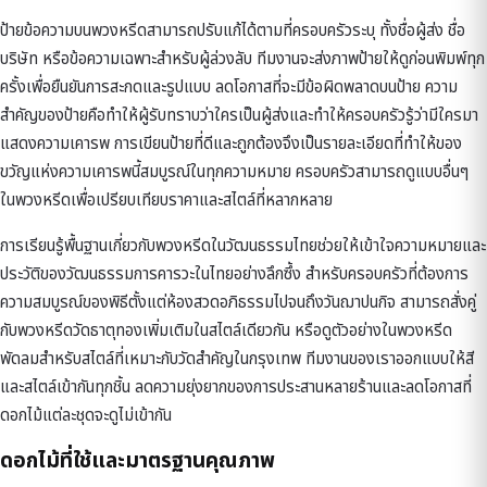
ป้ายข้อความบนพวงหรีดสามารถปรับแก้ได้ตามที่ครอบครัวระบุ ทั้งชื่อผู้ส่ง ชื่อ
บริษัท หรือข้อความเฉพาะสำหรับผู้ล่วงลับ ทีมงานจะส่งภาพป้ายให้ดูก่อนพิมพ์ทุก
ครั้งเพื่อยืนยันการสะกดและรูปแบบ ลดโอกาสที่จะมีข้อผิดพลาดบนป้าย ความ
สำคัญของป้ายคือทำให้ผู้รับทราบว่าใครเป็นผู้ส่งและทำให้ครอบครัวรู้ว่ามีใครมา
แสดงความเคารพ การเขียนป้ายที่ดีและถูกต้องจึงเป็นรายละเอียดที่ทำให้ของ
ขวัญแห่งความเคารพนี้สมบูรณ์ในทุกความหมาย ครอบครัวสามารถดูแบบอื่นๆ
ใน
พวงหรีด
เพื่อเปรียบเทียบราคาและสไตล์ที่หลากหลาย
การเรียนรู้พื้นฐานเกี่ยวกับ
พวงหรีดในวัฒนธรรมไทย
ช่วยให้เข้าใจความหมายและ
ประวัติของวัฒนธรรมการคารวะในไทยอย่างลึกซึ้ง สำหรับครอบครัวที่ต้องการ
ความสมบูรณ์ของพิธีตั้งแต่ห้องสวดอภิธรรมไปจนถึงวันฌาปนกิจ สามารถสั่งคู่
กับ
พวงหรีดวัดธาตุทอง
เพิ่มเติมในสไตล์เดียวกัน หรือดูตัวอย่างใน
พวงหรีด
พัดลม
สำหรับสไตล์ที่เหมาะกับวัดสำคัญในกรุงเทพ ทีมงานของเราออกแบบให้สี
และสไตล์เข้ากันทุกชิ้น ลดความยุ่งยากของการประสานหลายร้านและลดโอกาสที่
ดอกไม้แต่ละชุดจะดูไม่เข้ากัน
ดอกไม้ที่ใช้และมาตรฐานคุณภาพ