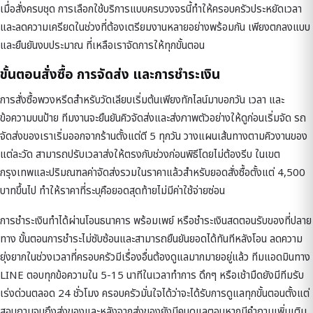
เมื่อสั่งครบชุด การเลือกใช้บริการแบบครบวงจรนี้ทำให้ครอบครัวประหยัดเวลา
และลดความเครียดในช่วงที่ต้องเตรียมงานหลายอย่างพร้อมกัน เพียงตกลงแบบ
และยืนยันงบประมาณ ที่เหลือเราจัดการให้ทุกขั้นตอน
ขั้นตอนสั่งซื้อ การจัดส่ง และการชำระเงิน
การสั่งซื้อพวงหรีดสำหรับวัดเลียบเริ่มต้นเพียงทักไลน์มาบอกวัน เวลา และ
ข้อความบนป้าย ทีมงานจะยืนยันคิวจัดส่งและส่งภาพตัวอย่างให้ดูก่อนเริ่มจัด รถ
จัดส่งของเราเริ่มออกจากร้านตั้งแต่ตี 5 ทุกวัน วางแผนเส้นทางตามคิวงานของ
แต่ละวัด สามารถปรับเวลาส่งให้ตรงกับช่วงก่อนพิธีโดยไม่ต้องรีบ ในเขต
กรุงเทพและปริมณฑลค่าจัดส่งรวมในราคาแล้วสำหรับยอดสั่งซื้อตั้งแต่ 4,500
บาทขึ้นไป ทำให้ราคาที่ระบุคือยอดสุดท้ายไม่มีค่าใช้จ่ายซ่อน
การชำระเงินทำได้ผ่านโอนธนาคาร พร้อมเพย์ หรือชำระเงินสดตอนรับของที่ปลาย
ทาง ขั้นตอนการชำระไม่ซับซ้อนและสามารถยืนยันยอดได้ทันทีหลังโอน ลดความ
ยุ่งยากในช่วงเวลาที่ครอบครัวมีเรื่องอื่นต้องดูแลมากมายอยู่แล้ว ทีมแอดมินทาง
LINE ตอบทุกข้อความใน 5-15 นาทีในเวลาทำการ ดึกๆ หรือเช้ามืดยังมีทีมรับ
เร่งด่วนตลอด 24 ชั่วโมง ครอบครัวมั่นใจได้ว่าจะได้รับการดูแลทุกขั้นตอนตั้งแต่
สอบถามจนถึงส่งของและหลังจากส่งของยังมีคนดูแลตอบหากมีคำถามเพิ่มเติม