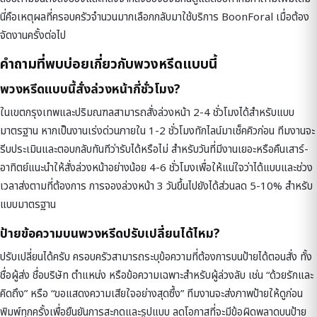
นี่คือเหตุผลที่ครอบครัวจำนวนมากเลือกกลับมาใช้บริการ BoonForal เมื่อต้อง
จัดงานครั้งต่อไป
คำถามที่พบบ่อยเกี่ยวกับพวงหรีดแบบนี้
พวงหรีดแบบนี้สั่งล่วงหน้ากี่ชั่วโมง?
ในเขตกรุงเทพและปริมณฑลสามารถสั่งล่วงหน้า 2-4 ชั่วโมงได้สำหรับแบบ
มาตรฐาน หากเป็นงานเร่งด่วนภายใน 1-2 ชั่วโมงทักไลน์มาเช็คคิวก่อน ทีมงานจะ
รีบประเมินและตอบกลับทันทีว่ารับได้หรือไม่ สำหรับวันที่มีงานเยอะหรือคืนเสาร์-
อาทิตย์แนะนำให้สั่งล่วงหน้าอย่างน้อย 4-6 ชั่วโมงเพื่อให้แน่ใจว่าได้แบบและช่วง
เวลาส่งตามที่ต้องการ การจองล่วงหน้า 3 วันขึ้นไปยังได้ส่วนลด 5-10% สำหรับ
แบบมาตรฐาน
ป้ายข้อความบนพวงหรีดปรับเปลี่ยนได้ไหม?
ปรับเปลี่ยนได้ครับ ครอบครัวสามารถระบุข้อความที่ต้องการบนป้ายได้ตอนสั่ง ทั้ง
ชื่อผู้ส่ง ชื่อบริษัท ตำแหน่ง หรือข้อความเฉพาะสำหรับผู้ล่วงลับ เช่น “ด้วยรักและ
คิดถึง” หรือ “ขอแสดงความเสียใจอย่างสุดซึ้ง” ทีมงานจะส่งภาพป้ายให้ดูก่อน
พิมพ์ทุกครั้งเพื่อยืนยันการสะกดและรูปแบบ ลดโอกาสที่จะมีข้อผิดพลาดบนป้าย