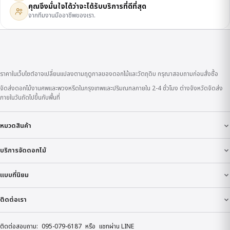
คุณจึงมั่นใจได้ว่าจะได้รับบริการที่ดีที่สุด
จากทีมงานมืออาชีพของเรา.
ราคาในเว็บไซต์อาจเปลี่ยนแปลงตามฤดูกาลของดอกไม้และวัตถุดิบ กรุณาสอบถามก่อนสั่งซื้อ
จัดส่งดอกไม้งานศพและพวงหรีดในกรุงเทพและปริมณฑลภายใน 2-4 ชั่วโมง ต่างจังหวัดจัดส่ง
ภายในวันถัดไปขึ้นกับพื้นที่
หมวดสินค้า
บริการจัดดอกไม้
แบบที่นิยม
ติดต่อเรา
ติดต่อสอบถาม:
095-079-6187
หรือ
แชทผ่าน LINE