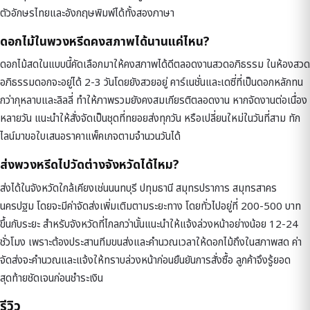
ตัวอักษรไทยและอังกฤษพิมพ์ได้ทั้งสองภาษา
ดอกไม้ในพวงหรีดคงสภาพได้นานแค่ไหน?
ดอกไม้สดในแบบนี้คัดเลือกมาให้คงสภาพได้ดีตลอดงานสวดอภิธรรม ในห้องสวด
อภิธรรมดอกจะอยู่ได้ 2-3 วันโดยยังสวยอยู่ คาร์เนชั่นและเดซี่ที่เป็นดอกหลักทน
กว่ากุหลาบและลิลลี่ ทำให้ภาพรวมยังคงสมเกียรติตลอดงาน หากจัดงานต่อเนื่อง
หลายวัน แนะนำให้สั่งจัดเป็นชุดที่ทยอยส่งทุกวัน หรือเปลี่ยนใหม่ในวันที่สาม ทัก
ไลน์มาขอใบเสนอราคาแพ็คเกจตามจำนวนวันได้
ส่งพวงหรีดไปวัดต่างจังหวัดได้ไหม?
ส่งได้ในจังหวัดใกล้เคียงเช่นนนทบุรี ปทุมธานี สมุทรปราการ สมุทรสาคร
นครปฐม โดยจะมีค่าจัดส่งเพิ่มเติมตามระยะทาง โดยทั่วไปอยู่ที่ 200-500 บาท
ขึ้นกับระยะ สำหรับจังหวัดที่ไกลกว่านั้นแนะนำให้แจ้งล่วงหน้าอย่างน้อย 12-24
ชั่วโมง เพราะต้องประสานทีมขนส่งและคำนวณเวลาให้ดอกไม้ถึงในสภาพสด ค่า
จัดส่งจะคำนวณและแจ้งให้ทราบล่วงหน้าก่อนยืนยันการสั่งซื้อ ลูกค้าจึงรู้ยอด
สุดท้ายชัดเจนก่อนชำระเงิน
รีวิว