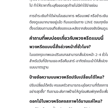
ไป ทำให้ราคาที่ระบุคือยอดสุดท้ายไม่มีค่าใช้จ่ายซ่อน
การชำระเงินทำได้ผ่านโอนธนาคาร พร้อมเพย์ หรือชำระเงิน
ต้องดูแลมากมายอยู่แล้ว ทีมแอดมินทาง LINE ตอบทุกข้อคว
ตั้งแต่สอบถามจนถึงส่งของและหลังจากส่งของยังมีคนดูแลต
คำถามที่พบบ่อยเกี่ยวกับพวงหรีดแบบนี้
พวงหรีดแบบนี้สั่งล่วงหน้ากี่ชั่วโมง?
ในเขตกรุงเทพและปริมณฑลสามารถสั่งล่วงหน้า 2-4 ชั่วโมง
สำหรับวันที่มีงานเยอะหรือคืนเสาร์-อาทิตย์แนะนำให้สั่งล่
แบบมาตรฐาน
ป้ายข้อความบนพวงหรีดปรับเปลี่ยนได้ไหม?
ปรับเปลี่ยนได้ครับ ครอบครัวสามารถระบุข้อความที่ต้องการบ
อย่างสุดซึ้ง” ทีมงานจะส่งภาพป้ายให้ดูก่อนพิมพ์ทุกครั้
ดอกไม้ในพวงหรีดคงสภาพได้นานแค่ไหน?