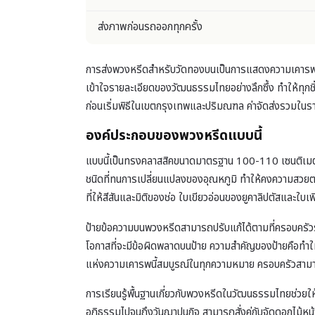
ส่งภาพก่อนรถออกทุกครั้ง
การส่งพวงหรีดสำหรับวัดทองบนเป็นการแสดงความเคารพและ
เข้าใจรายละเอียดของวัฒนธรรมไทยอย่างลึกซึ้ง ทำให้ทุกช
ก่อนเริ่มพิธีในเขตกรุงเทพและปริมณฑล ค่าจัดส่งรวมในร
องค์ประกอบของพวงหรีดแบบนี้
แบบนี้เป็นทรงคลาสสิคขนาดมาตรฐาน 100-110 เซนติเมตร เ
ชนิดที่ทนการเปลี่ยนแปลงของอุณหภูมิ ทำให้คงความสวยตล
ที่ให้สีสันและมิติของช่อ ใบเขียวอ่อนของยูคาลิปตัสและใบ
ป้ายข้อความบนพวงหรีดสามารถปรับแก้ได้ตามที่ครอบครัวระบุ 
โอกาสที่จะมีข้อผิดพลาดบนป้าย ความสำคัญของป้ายคือทำให้
แห่งความเคารพนี้สมบูรณ์ในทุกความหมาย ครอบครัวสามา
การเรียนรู้พื้นฐานเกี่ยวกับ
พวงหรีดในวัฒนธรรมไทย
ช่วยใ
อภิธรรมไปจนถึงวันฌาปนกิจ สามารถสั่งคู่กับ
จัดดอกไม้หน