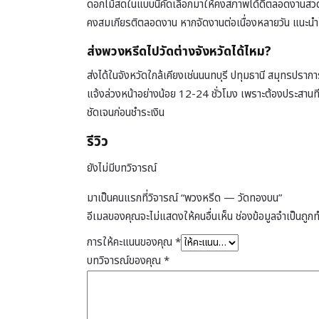
ดอกไม้สดในแบบนี้คัดเลือกมาให้คงสภาพได้ดีตลอดงานสวดอภ
คงสมเกียรติตลอดงาน หากจัดงานต่อเนื่องหลายวัน แนะนำให้
ส่งพวงหรีดไปวัดต่างจังหวัดได้ไหม?
ส่งได้ในจังหวัดใกล้เคียงเช่นนนทบุรี ปทุมธานี สมุทรปราก
แจ้งล่วงหน้าอย่างน้อย 12-24 ชั่วโมง เพราะต้องประสานท
ชัดเจนก่อนชำระเงิน
รีวิว
ยังไม่มีบทวิจารณ์
มาเป็นคนแรกที่วิจารณ์ “พวงหรีด — วัดทองบน”
อีเมลของคุณจะไม่แสดงให้คนอื่นเห็น
ช่องข้อมูลจำเป็นถูก
การให้คะแนนของคุณ
*
บทวิจารณ์ของคุณ
*