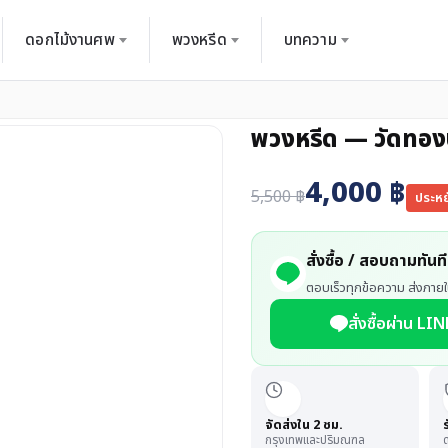
ดอกไม้งานศพ
พวงหรีด
บทความ
พวงหรีด — วัดทอ
4,000
฿
5,500
฿
ประห
สั่งซื้อ / สอบถามทันที
ตอบเร็วทุกข้อความ ส่งภายใ
สั่งซื้อผ่าน LIN
จัดส่งใน 2 ชม.
กรุงเทพและปริมณฑล
ด