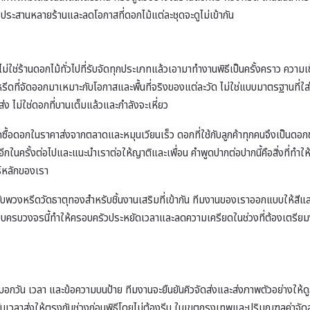
ประสานหลายร้านและลดโอกาสที่ดอกไม้แต่ละชุดจะดูไม่เข้ากัน
ม่ใช่ร้านดอกไม้ทั่วไปที่รับจัดทุกประเภทแล้วเอามาทำงานพิธีเป็นครั้งคราว ค
หรีดที่จัดออกมาเหมาะกับโอกาสและพื้นที่จริงของแต่ละวัด ไม่ใช่แบบมาตรฐานที่
่ง ไม่ใช่ดอกที่บานเต็มแล้วและกำลังจะเหี่ยว
รถซื้อดอกในราคาส่งจากตลาดและหมุนเวียนเร็ว ดอกที่ใช้กับลูกค้าทุกคนจึงเป็นดอกขอ
าใช้อีกในครั้งต่อไปและแนะนำเราต่อให้ญาติและเพื่อน คำพูดปากต่อปากนี้คือสิ่งที่ทำ
์หลักของเรา
ับ
พวงหรีดวัดธาตุทอง
สำหรับชิ้นงานเสริมที่เข้ากัน ทีมงานของเราออกแบบให้สี
การแบบครบวงจรนี้ทำให้ครอบครัวประหยัดเวลาและลดความเครียดในช่วงที่ต้องเตร
บอกวัน เวลา และข้อความบนป้าย ทีมงานจะยืนยันคิวจัดส่งและส่งภาพตัวอย่างให้ดูก
วลาส่งให้ตรงกับช่วงก่อนพิธีโดยไม่ต้องรีบ ในเขตกรุงเทพและปริมณฑลค่าจัดส่