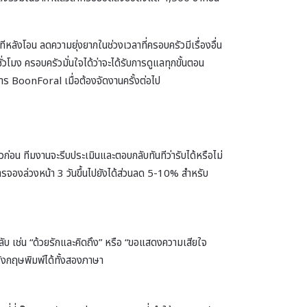
ลังโอน ลดความยุ่งยากในช่วงเวลาที่ครอบครัวมีเรื่องอื่น
โมง ครอบครัวมั่นใจได้ว่าจะได้รับการดูแลทุกขั้นตอน
าร BoonForal เมื่อต้องจัดงานครั้งต่อไป
่อน ทีมงานจะรีบประเมินและตอบกลับทันทีว่ารับได้หรือไม่
 การจองล่วงหน้า 3 วันขึ้นไปยังได้ส่วนลด 5-10% สำหรับ
วงลับ เช่น “ด้วยรักและคิดถึง” หรือ “ขอแสดงความเสียใจ
อังกฤษพิมพ์ได้ทั้งสองภาษา