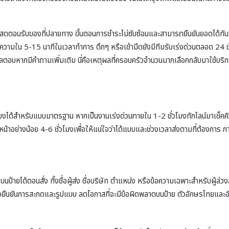
สดตอนรับของที่ปลายทาง ขั้นตอนการชำระไม่ซับซ้อนและสามารถยืนยันยอดได้ทันทีห
ามใน 5-15 นาทีในเวลาทำการ ดึกๆ หรือเช้ามืดยังมีทีมรับเร่งด่วนตลอด 24 ชั่ว
อบหากมีคำถามเพิ่มเติม นี่คือเหตุผลที่ครอบครัวจำนวนมากเลือกกลับมาใช้บริก
ได้สำหรับแบบมาตรฐาน หากเป็นงานเร่งด่วนภายใน 1-2 ชั่วโมงทักไลน์มาเช็คคิวก
วงหน้าอย่างน้อย 4-6 ชั่วโมงเพื่อให้แน่ใจว่าได้แบบและช่วงเวลาส่งตามที่ต้องการ
นป้ายได้ตอนสั่ง ทั้งชื่อผู้ส่ง ชื่อบริษัท ตำแหน่ง หรือข้อความเฉพาะสำหรับผู้ล่
งเพื่อยืนยันการสะกดและรูปแบบ ลดโอกาสที่จะมีข้อผิดพลาดบนป้าย ตัวอักษรไทยและ