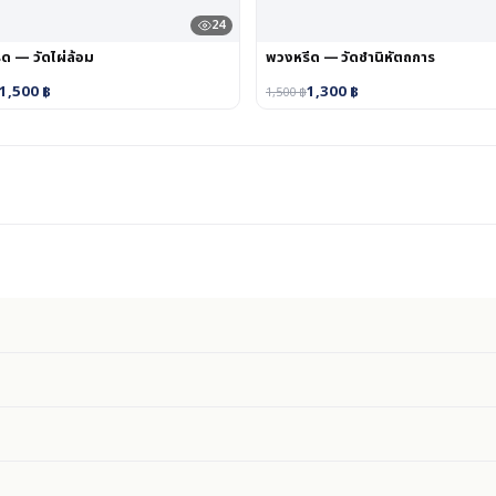
24
ด — วัดไผ่ล้อม
พวงหรีด — วัดชำนิหัตถการ
1,500
฿
1,300
฿
1,500
฿