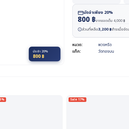
มัดจำเพียง 20%
800
฿
จากยอดเต็ม
4,000
฿
ส่วนที่เหลือ
3,200
฿
ชำระเมื่อจั
หมวด:
พวงหรีด
แท็ก:
วัดทองบน
มัดจำ 20%
800
฿
13%
Sale 17%