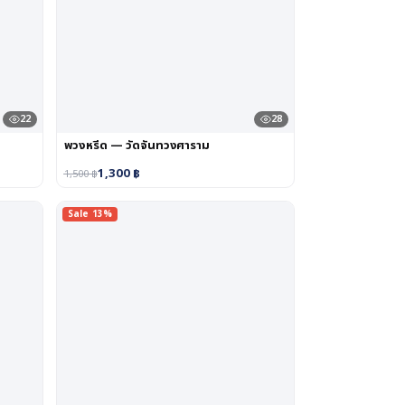
22
28
พวงหรีด — วัดจันทวงศาราม
1,300
฿
1,500
฿
Sale 13%