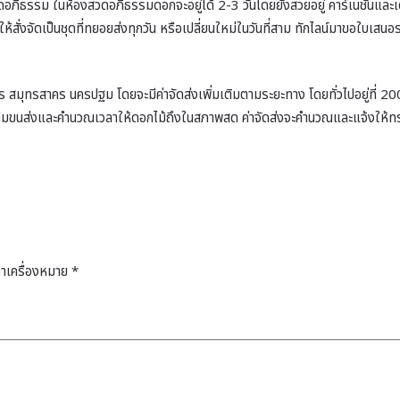
ิธรรม ในห้องสวดอภิธรรมดอกจะอยู่ได้ 2-3 วันโดยยังสวยอยู่ คาร์เนชั่นและเดซ
สั่งจัดเป็นชุดที่ทยอยส่งทุกวัน หรือเปลี่ยนใหม่ในวันที่สาม ทักไลน์มาขอใบเส
าร สมุทรสาคร นครปฐม โดยจะมีค่าจัดส่งเพิ่มเติมตามระยะทาง โดยทั่วไปอยู่ที่ 200
ีมขนส่งและคำนวณเวลาให้ดอกไม้ถึงในสภาพสด ค่าจัดส่งจะคำนวณและแจ้งให้ทราบล่ว
ทำเครื่องหมาย
*