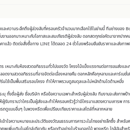
ความระลึกถึงผู้ล่วงลับที่ครอบครัวจำนวนมากเลือกใช้ในย่านนี้ ทีมช่างของ 
ิ้นงานออกมาเหมาะกับโอกาสและสมเกียรติผู้ล่วงลับ ดอกสดทุกช่อคัดมาจากปากคลอ
าคาแล้ว ติดต่อสั่งซื้อทาง LINE ได้ตลอด 24 ชั่วโมงพร้อมยืนยันราคาและส่งภา
หมาะกับห้องสวดอภิธรรมทั่วไปของวัด โครงไม้แข็งแรงทนต่อการขนส่งและการตั้งใ
อดงานสวดอภิธรรมที่อาจจัดต่อเนื่องหลายคืน ดอกหลักคือกุหลาบและคาร์เนชั่น
เฟิร์นใช้เป็นพื้นเสริมรอบโครง ทำให้ภาพรวมดูสมดุลและไม่หนักด้านใดด้านหนึ่ง
ทั้งชื่อผู้ส่ง ชื่อบริษัท หรือข้อความเฉพาะสำหรับผู้ล่วงลับ ทีมงานจะส่งภาพป้
ผู้รับทราบว่าใครเป็นผู้ส่งและทำให้ครอบครัวรู้ว่ามีใครมาแสดงความเคารพ การเข
รถดูแบบอื่นๆ ใน
พวงหรีด
เพื่อเปรียบเทียบราคาและสไตล์ที่หลากหลาย
ห้เข้าใจความหมายและประวัติของวัฒนธรรมการคารวะในไทยอย่างลึกซึ้ง สำหรับค
้าศพ
เพิ่มเติมในสไตล์เดียวกัน หรือดูตัวอย่างใน
ร้านดอกไม้ พวงหรีด ใกล้ฉัน
สำหรั