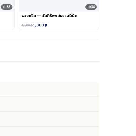
33
36
พวงหรีด — วัดศิริพงษ์ธรรมนิมิต
1,300
฿
1,500
฿