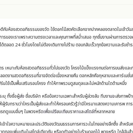
ดีกับห้องสวดอภิธรรมของวัด ใช้ดอกไม้สดคัดเลือกจากปากคลองตลาดในเช้าวันส่
ิการของเราเพราะความตรงเวลาและคุณภาพที่สม่ำเสมอ ทุกชิ้นงานผ่านการตรวจค
E ได้ตลอด 24 ชั่วโมงโดยไม่ต้องเดินทางไปร้าน ตอบกลับเร็วทุกข้อความและรับชำ
หมาะกับห้องสวดอภิธรรมทั่วไปของวัด โครงไม้แข็งแรงทนต่อการขนส่งและการตั้งใ
อดงานสวดอภิธรรมที่อาจจัดต่อเนื่องหลายคืน ดอกหลักคือกุหลาบและคาร์เนชั่น
เฟิร์นใช้เป็นพื้นเสริมรอบโครง ทำให้ภาพรวมดูสมดุลและไม่หนักด้านใดด้านหนึ่ง
ทั้งชื่อผู้ส่ง ชื่อบริษัท หรือข้อความเฉพาะสำหรับผู้ล่วงลับ ทีมงานจะส่งภาพป้
ผู้รับทราบว่าใครเป็นผู้ส่งและทำให้ครอบครัวรู้ว่ามีใครมาแสดงความเคารพ การเข
รถดูแบบอื่นๆ ใน
พวงหรีด
เพื่อเปรียบเทียบราคาและสไตล์ที่หลากหลาย
ห้เข้าใจความหมายและประวัติของวัฒนธรรมการคารวะในไทยอย่างลึกซึ้ง สำหรับค
ธาตุทอง
เพิ่มเติมในสไตล์เดียวกัน หรือดูตัวอย่างใน
ร้านดอกไม้ พวงหรีด ใกล้ฉัน
สำ