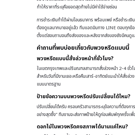
ทำให้ราคาที่ระบุคือยอดสุดท้ายไม่มีค่าใช้จ่ายซ่อน
การชำระเงินทำได้ผ่านโอนธนาคาร พร้อมเพย์ หรือชำระเงิน
ต้องดูแลมากมายอยู่แล้ว ทีมแอดมินทาง LINE ตอบทุกข้อคว
ตั้งแต่สอบถามจนถึงส่งของและหลังจากส่งของยังมีคนดูแลต
คำถามที่พบบ่อยเกี่ยวกับพวงหรีดแบบนี้
พวงหรีดแบบนี้สั่งล่วงหน้ากี่ชั่วโมง?
ในเขตกรุงเทพและปริมณฑลสามารถสั่งล่วงหน้า 2-4 ชั่วโมง
สำหรับวันที่มีงานเยอะหรือคืนเสาร์-อาทิตย์แนะนำให้สั่งล่
แบบมาตรฐาน
ป้ายข้อความบนพวงหรีดปรับเปลี่ยนได้ไหม?
ปรับเปลี่ยนได้ครับ ครอบครัวสามารถระบุข้อความที่ต้องการบ
อย่างสุดซึ้ง” ทีมงานจะส่งภาพป้ายให้ดูก่อนพิมพ์ทุกครั้
ดอกไม้ในพวงหรีดคงสภาพได้นานแค่ไหน?