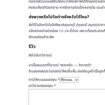
ดอกไม้สดในแบบนี้คัดเลือกมาให้คงสภาพได้ดีตลอดงานสวดอภ
คงสมเกียรติตลอดงาน หากจัดงานต่อเนื่องหลายวัน แนะนำให้
ส่งพวงหรีดไปวัดต่างจังหวัดได้ไหม?
ส่งได้ในจังหวัดใกล้เคียงเช่นนนทบุรี ปทุมธานี สมุทรปราก
แจ้งล่วงหน้าอย่างน้อย 12-24 ชั่วโมง เพราะต้องประสานท
ชัดเจนก่อนชำระเงิน
รีวิว
ยังไม่มีบทวิจารณ์
มาเป็นคนแรกที่วิจารณ์ “พวงหรีด — วัดรางบัว”
อีเมลของคุณจะไม่แสดงให้คนอื่นเห็น
ช่องข้อมูลจำเป็นถูก
การให้คะแนนของคุณ
*
บทวิจารณ์ของคุณ
*