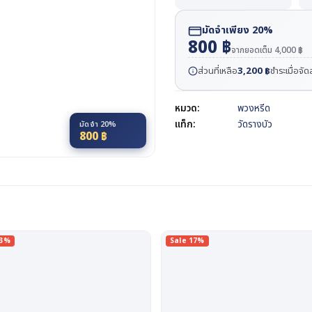
มัดจำเพียง 20%
800
฿
จากยอดเต็ม
4,000
฿
ส่วนที่เหลือ
3,200
฿
ชำระเมื่อจั
หมวด:
พวงหรีด
แท็ก:
วัดรางบัว
มัดจำ 20%
800
฿
13%
Sale 17%