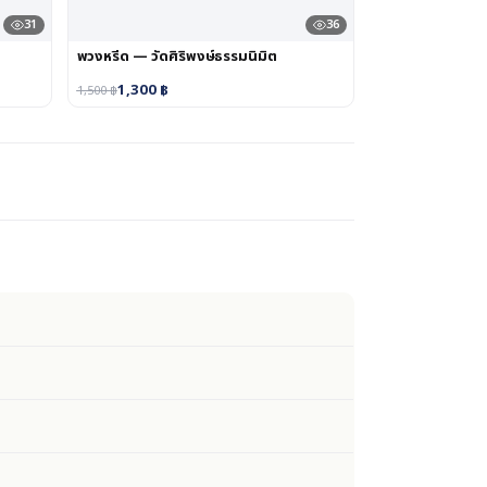
31
36
พวงหรีด — วัดศิริพงษ์ธรรมนิมิต
1,300
฿
1,500
฿