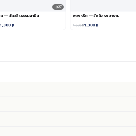
27
ีด — วัดวชิรธรรมสาธิต
พวงหรีด — วัดดิสหงษาราม
1,300
฿
1,300
฿
1,500
฿