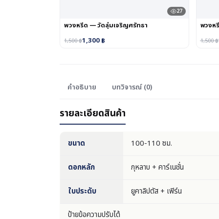
27
พวงหรีด — วัดลุ่มเจริญศรัทธา
พวงหร
1,300
฿
1,500
฿
1,500
฿
คำอธิบาย
บทวิจารณ์ (0)
รายละเอียดสินค้า
ขนาด
100-110 ซม.
ดอกหลัก
กุหลาบ + คาร์เนชั่น
ใบประดับ
ยูคาลิปตัส + เฟิร์น
ป้ายข้อความปรับได้