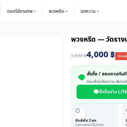
ดอกไม้งานศพ
พวงหรีด
บทความ
พวงหรีด — วัดรางบ
4,000
฿
5,500
฿
ประห
สั่งซื้อ / สอบถามทันที
ตอบเร็วทุกข้อความ ส่งภายใ
สั่งซื้อผ่าน LIN
จัดส่งใน 2 ชม.
กรุงเทพและปริมณฑล
ด