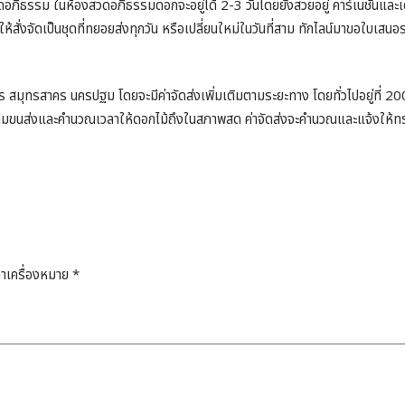
ิธรรม ในห้องสวดอภิธรรมดอกจะอยู่ได้ 2-3 วันโดยยังสวยอยู่ คาร์เนชั่นและเดซ
สั่งจัดเป็นชุดที่ทยอยส่งทุกวัน หรือเปลี่ยนใหม่ในวันที่สาม ทักไลน์มาขอใบเส
าร สมุทรสาคร นครปฐม โดยจะมีค่าจัดส่งเพิ่มเติมตามระยะทาง โดยทั่วไปอยู่ที่ 200
ีมขนส่งและคำนวณเวลาให้ดอกไม้ถึงในสภาพสด ค่าจัดส่งจะคำนวณและแจ้งให้ทราบล่ว
ทำเครื่องหมาย
*