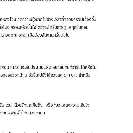
ลังโอน ลดความยุ่งยากในช่วงเวลาที่ครอบครัวมีเรื่องอื่น
โมง ครอบครัวมั่นใจได้ว่าจะได้รับการดูแลทุกขั้นตอน
าร BoonForal เมื่อต้องจัดงานครั้งต่อไป
่อน ทีมงานจะรีบประเมินและตอบกลับทันทีว่ารับได้หรือไม่
 การจองล่วงหน้า 3 วันขึ้นไปยังได้ส่วนลด 5-10% สำหรับ
วงลับ เช่น “ด้วยรักและคิดถึง” หรือ “ขอแสดงความเสียใจ
อังกฤษพิมพ์ได้ทั้งสองภาษา