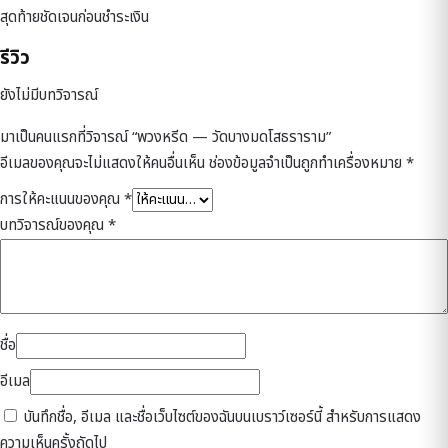
สุดท้ายชัดเจนก่อนชำระเงิน
รีวิว
ยังไม่มีบทวิจารณ์
มาเป็นคนแรกที่วิจารณ์ “พวงหรีด — วัดบางมดโสธราราม”
อีเมลของคุณจะไม่แสดงให้คนอื่นเห็น
ช่องข้อมูลจำเป็นถูกทำเครื่องหมาย
*
การให้คะแนนของคุณ
*
บทวิจารณ์ของคุณ
*
ชื่อ
อีเมล
บันทึกชื่อ, อีเมล และชื่อเว็บไซต์ของฉันบนเบราว์เซอร์นี้ สำหรับการแสดง
ความเห็นครั้งถัดไป