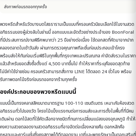
ส่งภาพก่อนรถออกทุกครั้ง
พวงหรีดสำหรับวัดบางมดโสธรารามเป็นแบบที่ครอบครัวนิยมเลือกใช้ในงานสวด
อภิธรรมของผู้ล่วงลับในย่านนี้ ออกแบบและจัดด้วยช่างประจำของ BoonForal
ที่มีประสบการณ์งานพิธีศพมากว่า 25 ปีอย่างต่อเนื่อง ใช้ดอกสดที่คัดมาจากปาก
คลองตลาดในเช้าวันส่ง ผ่านการตรวจคุณภาพทีละชิ้นก่อนประกอบเข้าโครง
พร้อมส่งให้ทันก่อนเริ่มพิธีในทุกพื้นที่กรุงเทพและปริมณฑล ค่าจัดส่งรวมในราคา
แล้วสำหรับยอดสั่งซื้อตั้งแต่ 4,500 บาทขึ้นไป ทำให้ราคาที่ระบุคือยอดสุดท้าย
ไม่มีค่าใช้จ่ายซ่อน ครอบครัวสามารถสั่งทาง LINE ได้ตลอด 24 ชั่วโมง พร้อม
รับภาพดอกไม้จริงก่อนรถออกจากร้านทุกครั้ง
องค์ประกอบของพวงหรีดแบบนี้
แบบนี้เป็นทรงคลาสสิคขนาดมาตรฐาน 100-110 เซนติเมตร เหมาะกับห้องสวด
อภิธรรมทั่วไปของวัด โครงไม้แข็งแรงทนต่อการขนส่งและการตั้งในพื้นที่ที่มีคน
เดินผ่าน ดอกไม้สดที่ใช้คัดเลือกจากชนิดที่ทนการเปลี่ยนแปลงของอุณหภูมิ ทำให้
คงความสวยตลอดงานสวดอภิธรรมที่อาจจัดต่อเนื่องหลายคืน ดอกหลักคือ
กุหลาบและคาร์เนชั่นซึ่งคงสภาพได้ดีตลอดงาน เดซี่และพุทธรักษาเป็นดอกเสริมที่