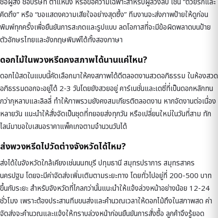
ชื่อผู้ส่ง ชื่อบริษัท ตำแหน่ง หรือข้อความเฉพาะสำหรับผู้ล่วงลับ เช่น “ด้วยรักและ
คิดถึง” หรือ “ขอแสดงความเสียใจอย่างสุดซึ้ง” ทีมงานจะส่งภาพป้ายให้ดูก่อน
พิมพ์ทุกครั้งเพื่อยืนยันการสะกดและรูปแบบ ลดโอกาสที่จะมีข้อผิดพลาดบนป้าย
ตัวอักษรไทยและอังกฤษพิมพ์ได้ทั้งสองภาษา
ดอกไม้ในพวงหรีดคงสภาพได้นานแค่ไหน?
ดอกไม้สดในแบบนี้คัดเลือกมาให้คงสภาพได้ดีตลอดงานสวดอภิธรรม ในห้องสวด
อภิธรรมดอกจะอยู่ได้ 2-3 วันโดยยังสวยอยู่ คาร์เนชั่นและเดซี่ที่เป็นดอกหลักทน
กว่ากุหลาบและลิลลี่ ทำให้ภาพรวมยังคงสมเกียรติตลอดงาน หากจัดงานต่อเนื่อง
หลายวัน แนะนำให้สั่งจัดเป็นชุดที่ทยอยส่งทุกวัน หรือเปลี่ยนใหม่ในวันที่สาม ทัก
ไลน์มาขอใบเสนอราคาแพ็คเกจตามจำนวนวันได้
ส่งพวงหรีดไปวัดต่างจังหวัดได้ไหม?
ส่งได้ในจังหวัดใกล้เคียงเช่นนนทบุรี ปทุมธานี สมุทรปราการ สมุทรสาคร
นครปฐม โดยจะมีค่าจัดส่งเพิ่มเติมตามระยะทาง โดยทั่วไปอยู่ที่ 200-500 บาท
ขึ้นกับระยะ สำหรับจังหวัดที่ไกลกว่านั้นแนะนำให้แจ้งล่วงหน้าอย่างน้อย 12-24
ชั่วโมง เพราะต้องประสานทีมขนส่งและคำนวณเวลาให้ดอกไม้ถึงในสภาพสด ค่า
จัดส่งจะคำนวณและแจ้งให้ทราบล่วงหน้าก่อนยืนยันการสั่งซื้อ ลูกค้าจึงรู้ยอด