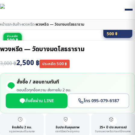
หน้าแรก
›
สินค้า
›
พวงหรีด
›
พวงหรีด — วัดบางมดโสธราราม
มัดจำ 20%
500
฿
ประหยัด
500 ฿
พวงหรีด — วัดบางมดโสธราราม
2,500
฿
3,000
฿
ประหยัด
500
฿
สั่งซื้อ / สอบถามทันที
ตอบเร็วทุกข้อความ ส่งภายใน 2 ชม.
สั่งซื้อผ่าน LINE
โทร 095-079-6187
จัดส่งใน 2 ชม.
รับประกันคุณภาพ
25+ ปี ประสบการณ์
กรุงเทพและปริมณฑล
ดอกไม้สดใหม่ทุกงาน
ในงานพวงหรีด/ดอกไม้งานศพ