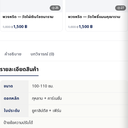
25
27
พวงหรีด — วัดไผ่เงินโชตนาราม
พวงหรีด — วัดโพธิ์แมนคุณาราม
1,500
฿
1,500
฿
1,800
฿
1,800
฿
คำอธิบาย
บทวิจารณ์ (0)
รายละเอียดสินค้า
ขนาด
100-110 ซม.
ดอกหลัก
กุหลาบ + คาร์เนชั่น
ใบประดับ
ยูคาลิปตัส + เฟิร์น
ป้ายข้อความปรับได้