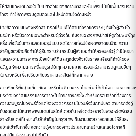
ให้สีสันและมิติของช่อ ใบเขียวอ่อนของยูคาลิปตัสและใบเฟิร์นใช้เป็นพื้นเสริมรอบ
โครง ทำให้ภาพรวมดูสมดุลและไม่หนักด้านใดด้านหนึ่ง
ป้ายข้อความบนพวงหรีดสามารถปรับแก้ได้ตามที่ครอบครัวระบุ ทั้งชื่อผู้ส่ง ชื่อ
บริษัท หรือข้อความเฉพาะสำหรับผู้ล่วงลับ ทีมงานจะส่งภาพป้ายให้ดูก่อนพิมพ์ทุก
ครั้งเพื่อยืนยันการสะกดและรูปแบบ ลดโอกาสที่จะมีข้อผิดพลาดบนป้าย ความ
สำคัญของป้ายคือทำให้ผู้รับทราบว่าใครเป็นผู้ส่งและทำให้ครอบครัวรู้ว่ามีใครมา
แสดงความเคารพ การเขียนป้ายที่ดีและถูกต้องจึงเป็นรายละเอียดที่ทำให้ของ
ขวัญแห่งความเคารพนี้สมบูรณ์ในทุกความหมาย ครอบครัวสามารถดูแบบอื่นๆ
ใน
พวงหรีด
เพื่อเปรียบเทียบราคาและสไตล์ที่หลากหลาย
การเรียนรู้พื้นฐานเกี่ยวกับ
พวงหรีดในวัฒนธรรมไทย
ช่วยให้เข้าใจความหมายและ
ประวัติของวัฒนธรรมการคารวะในไทยอย่างลึกซึ้ง สำหรับครอบครัวที่ต้องการ
ความสมบูรณ์ของพิธีตั้งแต่ห้องสวดอภิธรรมไปจนถึงวันฌาปนกิจ สามารถสั่งคู่
กับ
จัดดอกไม้หน้าศพ
เพิ่มเติมในสไตล์เดียวกัน หรือดูตัวอย่างใน
พวงหรีดพัดลม
สำหรับสไตล์ที่เหมาะกับวัดสำคัญในกรุงเทพ ทีมงานของเราออกแบบให้สีและ
สไตล์เข้ากันทุกชิ้น ลดความยุ่งยากของการประสานหลายร้านและลดโอกาสที่
ดอกไม้แต่ละชุดจะดูไม่เข้ากัน