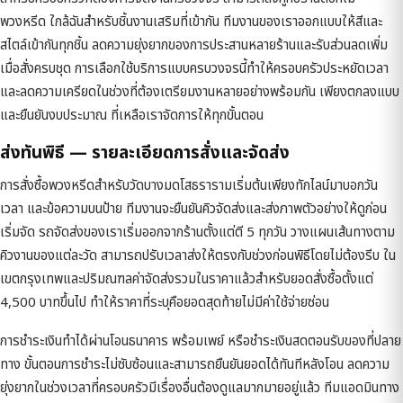
พวงหรีด ใกล้ฉัน
สำหรับชิ้นงานเสริมที่เข้ากัน ทีมงานของเราออกแบบให้สีและ
สไตล์เข้ากันทุกชิ้น ลดความยุ่งยากของการประสานหลายร้านและรับส่วนลดเพิ่ม
เมื่อสั่งครบชุด การเลือกใช้บริการแบบครบวงจรนี้ทำให้ครอบครัวประหยัดเวลา
และลดความเครียดในช่วงที่ต้องเตรียมงานหลายอย่างพร้อมกัน เพียงตกลงแบบ
และยืนยันงบประมาณ ที่เหลือเราจัดการให้ทุกขั้นตอน
ส่งทันพิธี — รายละเอียดการสั่งและจัดส่ง
การสั่งซื้อพวงหรีดสำหรับวัดบางมดโสธรารามเริ่มต้นเพียงทักไลน์มาบอกวัน
เวลา และข้อความบนป้าย ทีมงานจะยืนยันคิวจัดส่งและส่งภาพตัวอย่างให้ดูก่อน
เริ่มจัด รถจัดส่งของเราเริ่มออกจากร้านตั้งแต่ตี 5 ทุกวัน วางแผนเส้นทางตาม
คิวงานของแต่ละวัด สามารถปรับเวลาส่งให้ตรงกับช่วงก่อนพิธีโดยไม่ต้องรีบ ใน
เขตกรุงเทพและปริมณฑลค่าจัดส่งรวมในราคาแล้วสำหรับยอดสั่งซื้อตั้งแต่
4,500 บาทขึ้นไป ทำให้ราคาที่ระบุคือยอดสุดท้ายไม่มีค่าใช้จ่ายซ่อน
การชำระเงินทำได้ผ่านโอนธนาคาร พร้อมเพย์ หรือชำระเงินสดตอนรับของที่ปลาย
ทาง ขั้นตอนการชำระไม่ซับซ้อนและสามารถยืนยันยอดได้ทันทีหลังโอน ลดความ
ยุ่งยากในช่วงเวลาที่ครอบครัวมีเรื่องอื่นต้องดูแลมากมายอยู่แล้ว ทีมแอดมินทาง