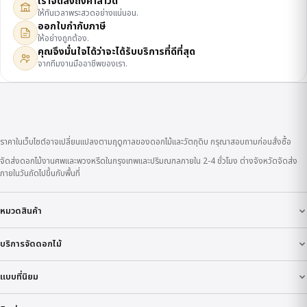
เราจัดส่งถึงศาลาวัด
ให้ทันเวลาพระสวดอย่างแน่นอน.
ออกใบกำกับภาษี
ให้อย่างถูกต้อง.
คุณจึงมั่นใจได้ว่าจะได้รับบริการที่ดีที่สุด
จากทีมงานมืออาชีพของเรา.
ราคาในเว็บไซต์อาจเปลี่ยนแปลงตามฤดูกาลของดอกไม้และวัตถุดิบ กรุณาสอบถามก่อนสั่งซื้อ
จัดส่งดอกไม้งานศพและพวงหรีดในกรุงเทพและปริมณฑลภายใน 2-4 ชั่วโมง ต่างจังหวัดจัดส่ง
ภายในวันถัดไปขึ้นกับพื้นที่
หมวดสินค้า
บริการจัดดอกไม้
แบบที่นิยม