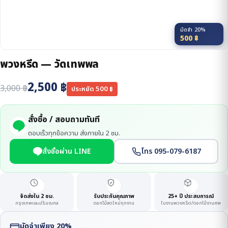
มัดจำ 20%
500
฿
พวงหรีด — วัดเทพพล
2,500
฿
3,000
฿
ประหยัด
500
฿
สั่งซื้อ / สอบถามทันที
ตอบเร็วทุกข้อความ ส่งภายใน 2 ชม.
สั่งซื้อผ่าน LINE
โทร 095-079-6187
จัดส่งใน 2 ชม.
รับประกันคุณภาพ
25+ ปี ประสบการณ์
กรุงเทพและปริมณฑล
ดอกไม้สดใหม่ทุกงาน
ในงานพวงหรีด/ดอกไม้งานศพ
มัดจำเพียง 20%