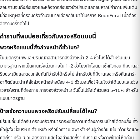
สอบถามจนถึงส่งของและหลังจากส่งของยังมีคนดูแลตอบหากมีคำถามเพิ่มเติม
นี่คือเหตุผลที่ครอบครัวจำนวนมากเลือกกลับมาใช้บริการ BoonForal เมื่อต้อง
จัดงานครั้งต่อไป
คำถามที่พบบ่อยเกี่ยวกับพวงหรีดแบบนี้
พวงหรีดแบบนี้สั่งล่วงหน้ากี่ชั่วโมง?
ในเขตกรุงเทพและปริมณฑลสามารถสั่งล่วงหน้า 2-4 ชั่วโมงได้สำหรับแบบ
มาตรฐาน หากเป็นงานเร่งด่วนภายใน 1-2 ชั่วโมงทักไลน์มาเช็คคิวก่อน ทีมงานจะ
รีบประเมินและตอบกลับทันทีว่ารับได้หรือไม่ สำหรับวันที่มีงานเยอะหรือคืนเสาร์-
อาทิตย์แนะนำให้สั่งล่วงหน้าอย่างน้อย 4-6 ชั่วโมงเพื่อให้แน่ใจว่าได้แบบและช่วง
เวลาส่งตามที่ต้องการ การจองล่วงหน้า 3 วันขึ้นไปยังได้ส่วนลด 5-10% สำหรับ
แบบมาตรฐาน
ป้ายข้อความบนพวงหรีดปรับเปลี่ยนได้ไหม?
ปรับเปลี่ยนได้ครับ ครอบครัวสามารถระบุข้อความที่ต้องการบนป้ายได้ตอนสั่ง ทั้ง
ชื่อผู้ส่ง ชื่อบริษัท ตำแหน่ง หรือข้อความเฉพาะสำหรับผู้ล่วงลับ เช่น “ด้วยรักและ
คิดถึง” หรือ “ขอแสดงความเสียใจอย่างสุดซึ้ง” ทีมงานจะส่งภาพป้ายให้ดูก่อน