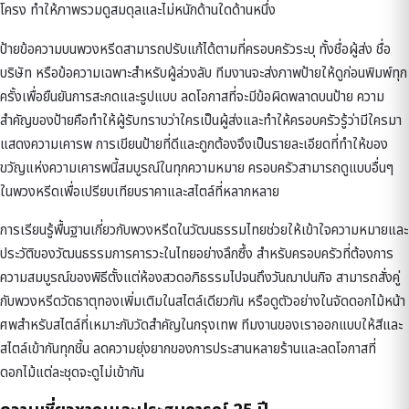
โครง ทำให้ภาพรวมดูสมดุลและไม่หนักด้านใดด้านหนึ่ง
ป้ายข้อความบนพวงหรีดสามารถปรับแก้ได้ตามที่ครอบครัวระบุ ทั้งชื่อผู้ส่ง ชื่อ
บริษัท หรือข้อความเฉพาะสำหรับผู้ล่วงลับ ทีมงานจะส่งภาพป้ายให้ดูก่อนพิมพ์ทุก
ครั้งเพื่อยืนยันการสะกดและรูปแบบ ลดโอกาสที่จะมีข้อผิดพลาดบนป้าย ความ
สำคัญของป้ายคือทำให้ผู้รับทราบว่าใครเป็นผู้ส่งและทำให้ครอบครัวรู้ว่ามีใครมา
แสดงความเคารพ การเขียนป้ายที่ดีและถูกต้องจึงเป็นรายละเอียดที่ทำให้ของ
ขวัญแห่งความเคารพนี้สมบูรณ์ในทุกความหมาย ครอบครัวสามารถดูแบบอื่นๆ
ใน
พวงหรีด
เพื่อเปรียบเทียบราคาและสไตล์ที่หลากหลาย
การเรียนรู้พื้นฐานเกี่ยวกับ
พวงหรีดในวัฒนธรรมไทย
ช่วยให้เข้าใจความหมายและ
ประวัติของวัฒนธรรมการคารวะในไทยอย่างลึกซึ้ง สำหรับครอบครัวที่ต้องการ
ความสมบูรณ์ของพิธีตั้งแต่ห้องสวดอภิธรรมไปจนถึงวันฌาปนกิจ สามารถสั่งคู่
กับ
พวงหรีดวัดธาตุทอง
เพิ่มเติมในสไตล์เดียวกัน หรือดูตัวอย่างใน
จัดดอกไม้หน้า
ศพ
สำหรับสไตล์ที่เหมาะกับวัดสำคัญในกรุงเทพ ทีมงานของเราออกแบบให้สีและ
สไตล์เข้ากันทุกชิ้น ลดความยุ่งยากของการประสานหลายร้านและลดโอกาสที่
ดอกไม้แต่ละชุดจะดูไม่เข้ากัน