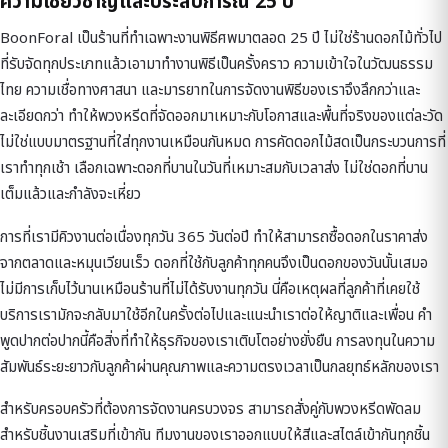
ความเชี่ยวชาญและประสบการณ์ 25 ปี
BoonForal เป็นร้านที่ทำเฉพาะงานพิธีศพมาตลอด 25 ปี ไม่ใช่ร้านดอกไม้ทั่วไป
ที่รับจัดทุกประเภทแล้วเอามาทำงานพิธีเป็นครั้งคราว ความเข้าใจในวัฒนธรรม
ไทย ความเชื่อทางศาสนา และมารยาทในการจัดงานพิธีของเราจึงลึกกว่าและ
ละเอียดกว่า ทำให้พวงหรีดที่จัดออกมาเหมาะกับโอกาสและพื้นที่จริงของแต่ละวัด
ไม่ใช่แบบมาตรฐานที่ใส่ทุกงานเหมือนกันหมด การคัดดอกไม้สดเป็นกระบวนการที่
เราทำทุกเช้า เลือกเฉพาะดอกที่บานในวันที่เหมาะสมกับเวลาส่ง ไม่ใช่ดอกที่บาน
เต็มแล้วและกำลังจะเหี่ยว
การที่เรามีคิวงานต่อเนื่องทุกวัน 365 วันต่อปี ทำให้สามารถซื้อดอกในราคาส่ง
จากตลาดและหมุนเวียนเร็ว ดอกที่ใช้กับลูกค้าทุกคนจึงเป็นดอกของวันนั้นเสมอ
ไม่มีการเก็บไว้นานเหมือนร้านที่ไม่ได้รับงานทุกวัน นี่คือเหตุผลที่ลูกค้าที่เคยใช้
บริการเรามักจะกลับมาใช้อีกในครั้งต่อไปและแนะนำเราต่อให้ญาติและเพื่อน คำ
พูดปากต่อปากนี้คือสิ่งที่ทำให้ธุรกิจของเราเติบโตอย่างยั่งยืน การลงทุนในความ
สัมพันธ์ระยะยาวกับลูกค้าผ่านคุณภาพและความตรงเวลาเป็นกลยุทธ์หลักของเรา
สำหรับครอบครัวที่ต้องการจัดงานครบวงจร สามารถสั่งคู่กับ
พวงหรีดพัดลม
สำหรับชิ้นงานเสริมที่เข้ากัน ทีมงานของเราออกแบบให้สีและสไตล์เข้ากันทุกชิ้น