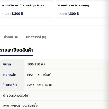
พวงหรีด — วัดลุ่มเจริญศรัทธา
พวงหรีด — วัดลานบุญ
1,300
฿
1,300
฿
1,500
฿
1,500
฿
คำอธิบาย
บทวิจารณ์ (0)
รายละเอียดสินค้า
ขนาด
100-110 ซม.
ดอกหลัก
กุหลาบ + คาร์เนชั่น
ใบประดับ
ยูคาลิปตัส + เฟิร์น
ป้ายข้อความปรับได้
ส่งภาพก่อนรถออกทุกครั้ง