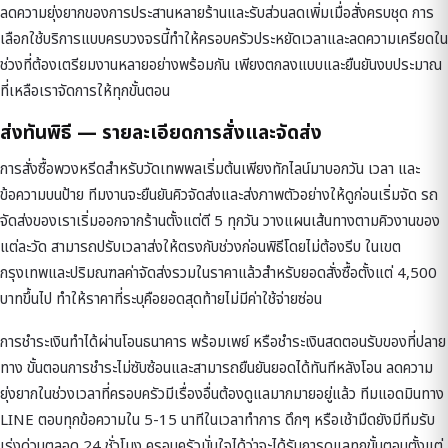
ลดความยุ่งยากของการประสานหลายร้านและรับส่วนลดเพิ่มเมื่อสั่งครบชุด การ
เลือกใช้บริการแบบครบวงจรนี้ทำให้ครอบครัวประหยัดเวลาและลดความเครียดใน
ช่วงที่ต้องเตรียมงานหลายอย่างพร้อมกัน เพียงตกลงแบบและยืนยันงบประมาณ
ที่เหลือเราจัดการให้ทุกขั้นตอน
ส่งทันพิธี — รายละเอียดการสั่งและจัดส่ง
การสั่งซื้อพวงหรีดสำหรับวัดเทพพลเริ่มต้นเพียงทักไลน์มาบอกวัน เวลา และ
ข้อความบนป้าย ทีมงานจะยืนยันคิวจัดส่งและส่งภาพตัวอย่างให้ดูก่อนเริ่มจัด รถ
จัดส่งของเราเริ่มออกจากร้านตั้งแต่ตี 5 ทุกวัน วางแผนเส้นทางตามคิวงานของ
แต่ละวัด สามารถปรับเวลาส่งให้ตรงกับช่วงก่อนพิธีโดยไม่ต้องรีบ ในเขต
กรุงเทพและปริมณฑลค่าจัดส่งรวมในราคาแล้วสำหรับยอดสั่งซื้อตั้งแต่ 4,500
บาทขึ้นไป ทำให้ราคาที่ระบุคือยอดสุดท้ายไม่มีค่าใช้จ่ายซ่อน
การชำระเงินทำได้ผ่านโอนธนาคาร พร้อมเพย์ หรือชำระเงินสดตอนรับของที่ปลาย
ทาง ขั้นตอนการชำระไม่ซับซ้อนและสามารถยืนยันยอดได้ทันทีหลังโอน ลดความ
ยุ่งยากในช่วงเวลาที่ครอบครัวมีเรื่องอื่นต้องดูแลมากมายอยู่แล้ว ทีมแอดมินทาง
LINE ตอบทุกข้อความใน 5-15 นาทีในเวลาทำการ ดึกๆ หรือเช้ามืดยังมีทีมรับ
เร่งด่วนตลอด 24 ชั่วโมง ครอบครัวมั่นใจได้ว่าจะได้รับการดูแลทุกขั้นตอนตั้งแต่