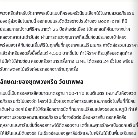
พวงหรีดสำหรับวัดเทพพลเป็นแบบที่ครอบครัวนิยมเลือกใช้ในงานสวดอภิธรรม
ของผู้ล่วงลับในย่านนี้ ออกแบบและจัดด้วยช่างประจำของ BoonForal ที่มี
ประสบการณ์งานพิธีศพมากว่า 25 ปีอย่างต่อเนื่อง ใช้ดอกสดที่คัดมาจากปาก
คลองตลาดในเช้าวันส่ง ผ่านการตรวจคุณภาพทีละชิ้นก่อนประกอบเข้าโครง
พร้อมส่งให้ทันก่อนเริ่มพิธีในทุกพื้นที่กรุงเทพและปริมณฑล ค่าจัดส่งรวมในราคา
แล้วสำหรับยอดสั่งซื้อตั้งแต่ 4,500 บาทขึ้นไป ทำให้ราคาที่ระบุคือยอดสุดท้าย
ไม่มีค่าใช้จ่ายซ่อน ครอบครัวสามารถสั่งทาง LINE ได้ตลอด 24 ชั่วโมง พร้อม
รับภาพดอกไม้จริงก่อนรถออกจากร้านทุกครั้ง
ลักษณะของชุดพวงหรีด วัดเทพพล
แบบนี้เป็นทรงคลาสสิคขนาดมาตรฐาน 100-110 เซนติเมตร เหมาะกับห้องสวด
อภิธรรมทั่วไปของวัด โครงไม้แข็งแรงทนต่อการขนส่งและการตั้งในพื้นที่ที่มีคน
เดินผ่าน ดอกไม้สดที่ใช้คัดเลือกจากชนิดที่ทนการเปลี่ยนแปลงของอุณหภูมิ ทำให้
คงความสวยตลอดงานสวดอภิธรรมที่อาจจัดต่อเนื่องหลายคืน ดอกหลักคือ
กุหลาบและคาร์เนชั่นซึ่งคงสภาพได้ดีตลอดงาน เดซี่และพุทธรักษาเป็นดอกเสริมที่
ให้สีสันและมิติของช่อ ใบเขียวอ่อนของยูคาลิปตัสและใบเฟิร์นใช้เป็นพื้นเสริมรอบ