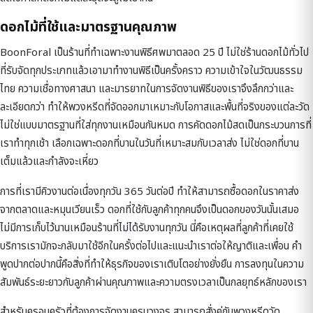
ดอกไม้ที่ใช้และมาตรฐานคุณภาพ
BoonForal เป็นร้านที่ทำเฉพาะงานพิธีศพมาตลอด 25 ปี ไม่ใช่ร้านดอกไม้ทั่วไป
ที่รับจัดทุกประเภทแล้วเอามาทำงานพิธีเป็นครั้งคราว ความเข้าใจในวัฒนธรรม
ไทย ความเชื่อทางศาสนา และมารยาทในการจัดงานพิธีของเราจึงลึกกว่าและ
ละเอียดกว่า ทำให้พวงหรีดที่จัดออกมาเหมาะกับโอกาสและพื้นที่จริงของแต่ละวัด
ไม่ใช่แบบมาตรฐานที่ใส่ทุกงานเหมือนกันหมด การคัดดอกไม้สดเป็นกระบวนการที่
เราทำทุกเช้า เลือกเฉพาะดอกที่บานในวันที่เหมาะสมกับเวลาส่ง ไม่ใช่ดอกที่บาน
เต็มแล้วและกำลังจะเหี่ยว
การที่เรามีคิวงานต่อเนื่องทุกวัน 365 วันต่อปี ทำให้สามารถซื้อดอกในราคาส่ง
จากตลาดและหมุนเวียนเร็ว ดอกที่ใช้กับลูกค้าทุกคนจึงเป็นดอกของวันนั้นเสมอ
ไม่มีการเก็บไว้นานเหมือนร้านที่ไม่ได้รับงานทุกวัน นี่คือเหตุผลที่ลูกค้าที่เคยใช้
บริการเรามักจะกลับมาใช้อีกในครั้งต่อไปและแนะนำเราต่อให้ญาติและเพื่อน คำ
พูดปากต่อปากนี้คือสิ่งที่ทำให้ธุรกิจของเราเติบโตอย่างยั่งยืน การลงทุนในความ
สัมพันธ์ระยะยาวกับลูกค้าผ่านคุณภาพและความตรงเวลาเป็นกลยุทธ์หลักของเรา
สำหรับครอบครัวที่ต้องการจัดงานครบวงจร สามารถสั่งคู่กับ
พวงหรีดวัด