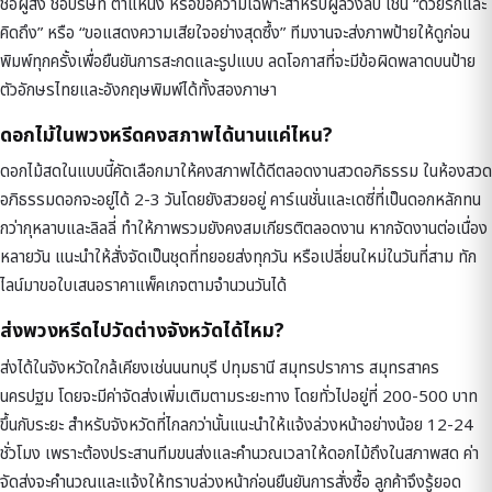
ชื่อผู้ส่ง ชื่อบริษัท ตำแหน่ง หรือข้อความเฉพาะสำหรับผู้ล่วงลับ เช่น “ด้วยรักและ
คิดถึง” หรือ “ขอแสดงความเสียใจอย่างสุดซึ้ง” ทีมงานจะส่งภาพป้ายให้ดูก่อน
พิมพ์ทุกครั้งเพื่อยืนยันการสะกดและรูปแบบ ลดโอกาสที่จะมีข้อผิดพลาดบนป้าย
ตัวอักษรไทยและอังกฤษพิมพ์ได้ทั้งสองภาษา
ดอกไม้ในพวงหรีดคงสภาพได้นานแค่ไหน?
ดอกไม้สดในแบบนี้คัดเลือกมาให้คงสภาพได้ดีตลอดงานสวดอภิธรรม ในห้องสวด
อภิธรรมดอกจะอยู่ได้ 2-3 วันโดยยังสวยอยู่ คาร์เนชั่นและเดซี่ที่เป็นดอกหลักทน
กว่ากุหลาบและลิลลี่ ทำให้ภาพรวมยังคงสมเกียรติตลอดงาน หากจัดงานต่อเนื่อง
หลายวัน แนะนำให้สั่งจัดเป็นชุดที่ทยอยส่งทุกวัน หรือเปลี่ยนใหม่ในวันที่สาม ทัก
ไลน์มาขอใบเสนอราคาแพ็คเกจตามจำนวนวันได้
ส่งพวงหรีดไปวัดต่างจังหวัดได้ไหม?
ส่งได้ในจังหวัดใกล้เคียงเช่นนนทบุรี ปทุมธานี สมุทรปราการ สมุทรสาคร
นครปฐม โดยจะมีค่าจัดส่งเพิ่มเติมตามระยะทาง โดยทั่วไปอยู่ที่ 200-500 บาท
ขึ้นกับระยะ สำหรับจังหวัดที่ไกลกว่านั้นแนะนำให้แจ้งล่วงหน้าอย่างน้อย 12-24
ชั่วโมง เพราะต้องประสานทีมขนส่งและคำนวณเวลาให้ดอกไม้ถึงในสภาพสด ค่า
จัดส่งจะคำนวณและแจ้งให้ทราบล่วงหน้าก่อนยืนยันการสั่งซื้อ ลูกค้าจึงรู้ยอด