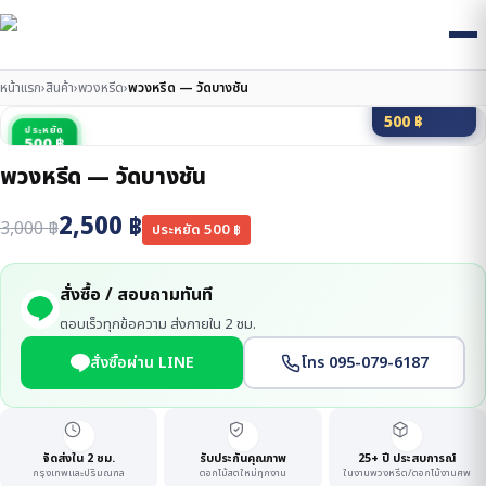
หน้าแรก
›
สินค้า
›
พวงหรีด
›
พวงหรีด — วัดบางชัน
มัดจำ 20%
500
฿
ประหยัด
500 ฿
พวงหรีด — วัดบางชัน
2,500
฿
3,000
฿
ประหยัด
500
฿
สั่งซื้อ / สอบถามทันที
ตอบเร็วทุกข้อความ ส่งภายใน 2 ชม.
สั่งซื้อผ่าน LINE
โทร 095-079-6187
จัดส่งใน 2 ชม.
รับประกันคุณภาพ
25+ ปี ประสบการณ์
กรุงเทพและปริมณฑล
ดอกไม้สดใหม่ทุกงาน
ในงานพวงหรีด/ดอกไม้งานศพ