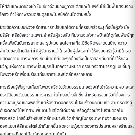
ให้สีสันและมิติของช่อ ใบเขียวอ่อนของยูคาลิปตัสและใบเฟิร์นใช้เป็นพื้นเสริมรอบ
โครง ทำให้ภาพรวมดูสมดุลและไม่หนักด้านใดด้านหนึ่ง
ป้ายข้อความบนพวงหรีดสามารถปรับแก้ได้ตามที่ครอบครัวระบุ ทั้งชื่อผู้ส่ง ชื่อ
บริษัท หรือข้อความเฉพาะสำหรับผู้ล่วงลับ ทีมงานจะส่งภาพป้ายให้ดูก่อนพิมพ์ทุก
ครั้งเพื่อยืนยันการสะกดและรูปแบบ ลดโอกาสที่จะมีข้อผิดพลาดบนป้าย ความ
สำคัญของป้ายคือทำให้ผู้รับทราบว่าใครเป็นผู้ส่งและทำให้ครอบครัวรู้ว่ามีใครมา
แสดงความเคารพ การเขียนป้ายที่ดีและถูกต้องจึงเป็นรายละเอียดที่ทำให้ของ
ขวัญแห่งความเคารพนี้สมบูรณ์ในทุกความหมาย ครอบครัวสามารถดูแบบอื่นๆ
ใน
พวงหรีด
เพื่อเปรียบเทียบราคาและสไตล์ที่หลากหลาย
การเรียนรู้พื้นฐานเกี่ยวกับ
พวงหรีดในวัฒนธรรมไทย
ช่วยให้เข้าใจความหมายและ
ประวัติของวัฒนธรรมการคารวะในไทยอย่างลึกซึ้ง สำหรับครอบครัวที่ต้องการ
ความสมบูรณ์ของพิธีตั้งแต่ห้องสวดอภิธรรมไปจนถึงวันฌาปนกิจ สามารถสั่งคู่
กับ
จัดดอกไม้หน้าศพ
เพิ่มเติมในสไตล์เดียวกัน หรือดูตัวอย่างใน
ร้านดอกไม้
พวงหรีด ใกล้ฉัน
สำหรับสไตล์ที่เหมาะกับวัดสำคัญในกรุงเทพ ทีมงานของเรา
ออกแบบให้สีและสไตล์เข้ากันทุกชิ้น ลดความยุ่งยากของการประสานหลายร้านและ
ลดโอกาสที่ดอกไม้แต่ละชุดจะดูไม่เข้ากัน