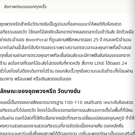
ส่งภาพก่อนรถออกทุกครั้ง
ชุดพวงหรีดสำหรับวัดบางชันเป็นรูปแบบที่ออกแบบมาให้พอดีกับห้องสวด
อภิธรรมของวัด ใช้ดอกไม้สดคัดเลือกจากปากคลองตลาดในเช้าวันส่ง จัดด้วยมือ
ช่างประจำของ BoonForal ที่ดูแลงานพิธีศพมาตลอด 25 ปี ครอบครัวจำนวน
มากในย่านนี้เลือกใช้บริการของเราเพราะความตรงเวลาและคุณภาพที่สม่ำเสมอ
ทุกชิ้นงานผ่านการตรวจคุณภาพทีละชิ้นก่อนส่งและมีภาพยืนยันก่อนรถออกจาก
ร้าน ลดโอกาสที่ดอกไม้จะส่งไม่ตรงกับที่คาดหวัง สั่งทาง LINE ได้ตลอด 24
ชั่วโมงโดยไม่ต้องเดินทางไปร้าน ตอบกลับเร็วทุกข้อความและรับชำระทั้งโอนผ่าน
ธนาคาร พร้อมเพย์ หรือเงินสดตอนรับของ
ลักษณะของชุดพวงหรีด วัดบางชัน
แบบนี้เป็นทรงคลาสสิคขนาดมาตรฐาน 100-110 เซนติเมตร เหมาะกับห้องสวด
อภิธรรมทั่วไปของวัด โครงไม้แข็งแรงทนต่อการขนส่งและการตั้งในพื้นที่ที่มีคน
เดินผ่าน ดอกไม้สดที่ใช้คัดเลือกจากชนิดที่ทนการเปลี่ยนแปลงของอุณหภูมิ ทำให้
คงความสวยตลอดงานสวดอภิธรรมที่อาจจัดต่อเนื่องหลายคืน ดอกหลักคือ
กุหลาบและคาร์เนชั่นซึ่งคงสภาพได้ดีตลอดงาน เดซี่และพุทธรักษาเป็นดอกเสริมที่