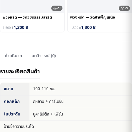
29
29
พวงหรีด — วัดวชิรธรรมสาธิต
พวงหรีด — วัดบำเพ็ญเหนือ
1,300
฿
1,300
฿
1,500
฿
1,500
฿
คำอธิบาย
บทวิจารณ์ (0)
รายละเอียดสินค้า
ขนาด
100-110 ซม.
ดอกหลัก
กุหลาบ + คาร์เนชั่น
ใบประดับ
ยูคาลิปตัส + เฟิร์น
ป้ายข้อความปรับได้