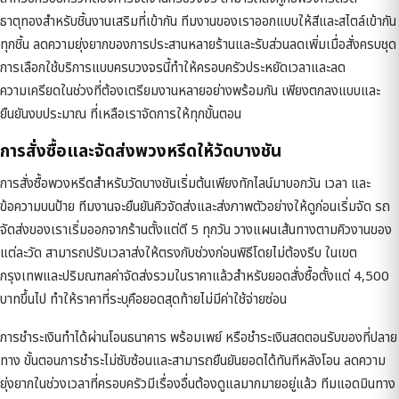
ธาตุทอง
สำหรับชิ้นงานเสริมที่เข้ากัน ทีมงานของเราออกแบบให้สีและสไตล์เข้ากัน
ทุกชิ้น ลดความยุ่งยากของการประสานหลายร้านและรับส่วนลดเพิ่มเมื่อสั่งครบชุด
การเลือกใช้บริการแบบครบวงจรนี้ทำให้ครอบครัวประหยัดเวลาและลด
ความเครียดในช่วงที่ต้องเตรียมงานหลายอย่างพร้อมกัน เพียงตกลงแบบและ
ยืนยันงบประมาณ ที่เหลือเราจัดการให้ทุกขั้นตอน
การสั่งซื้อและจัดส่งพวงหรีดให้วัดบางชัน
การสั่งซื้อพวงหรีดสำหรับวัดบางชันเริ่มต้นเพียงทักไลน์มาบอกวัน เวลา และ
ข้อความบนป้าย ทีมงานจะยืนยันคิวจัดส่งและส่งภาพตัวอย่างให้ดูก่อนเริ่มจัด รถ
จัดส่งของเราเริ่มออกจากร้านตั้งแต่ตี 5 ทุกวัน วางแผนเส้นทางตามคิวงานของ
แต่ละวัด สามารถปรับเวลาส่งให้ตรงกับช่วงก่อนพิธีโดยไม่ต้องรีบ ในเขต
กรุงเทพและปริมณฑลค่าจัดส่งรวมในราคาแล้วสำหรับยอดสั่งซื้อตั้งแต่ 4,500
บาทขึ้นไป ทำให้ราคาที่ระบุคือยอดสุดท้ายไม่มีค่าใช้จ่ายซ่อน
การชำระเงินทำได้ผ่านโอนธนาคาร พร้อมเพย์ หรือชำระเงินสดตอนรับของที่ปลาย
ทาง ขั้นตอนการชำระไม่ซับซ้อนและสามารถยืนยันยอดได้ทันทีหลังโอน ลดความ
ยุ่งยากในช่วงเวลาที่ครอบครัวมีเรื่องอื่นต้องดูแลมากมายอยู่แล้ว ทีมแอดมินทาง