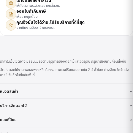
เราจัดส่งถึงศาลาวัด
ให้ทันเวลาพระสวดอย่างแน่นอน.
ออกใบกำกับภาษี
ให้อย่างถูกต้อง.
คุณจึงมั่นใจได้ว่าจะได้รับบริการที่ดีที่สุด
จากทีมงานมืออาชีพของเรา.
ราคาในเว็บไซต์อาจเปลี่ยนแปลงตามฤดูกาลของดอกไม้และวัตถุดิบ กรุณาสอบถามก่อนสั่งซื้อ
จัดส่งดอกไม้งานศพและพวงหรีดในกรุงเทพและปริมณฑลภายใน 2-4 ชั่วโมง ต่างจังหวัดจัดส่ง
ภายในวันถัดไปขึ้นกับพื้นที่
หมวดสินค้า
บริการจัดดอกไม้
แบบที่นิยม