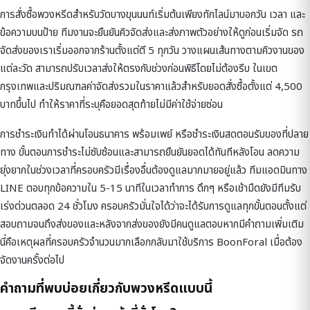
การสั่งซื้อพวงหรีดสำหรับวัดบางขุนนนท์เริ่มต้นเพียงทักไลน์มาบอกวัน เวลา และ
ข้อความบนป้าย ทีมงานจะยืนยันคิวจัดส่งและส่งภาพตัวอย่างให้ดูก่อนเริ่มจัด รถ
จัดส่งของเราเริ่มออกจากร้านตั้งแต่ตี 5 ทุกวัน วางแผนเส้นทางตามคิวงานของ
แต่ละวัด สามารถปรับเวลาส่งให้ตรงกับช่วงก่อนพิธีโดยไม่ต้องรีบ ในเขต
กรุงเทพและปริมณฑลค่าจัดส่งรวมในราคาแล้วสำหรับยอดสั่งซื้อตั้งแต่ 4,500
บาทขึ้นไป ทำให้ราคาที่ระบุคือยอดสุดท้ายไม่มีค่าใช้จ่ายซ่อน
การชำระเงินทำได้ผ่านโอนธนาคาร พร้อมเพย์ หรือชำระเงินสดตอนรับของที่ปลาย
ทาง ขั้นตอนการชำระไม่ซับซ้อนและสามารถยืนยันยอดได้ทันทีหลังโอน ลดความ
ยุ่งยากในช่วงเวลาที่ครอบครัวมีเรื่องอื่นต้องดูแลมากมายอยู่แล้ว ทีมแอดมินทาง
LINE ตอบทุกข้อความใน 5-15 นาทีในเวลาทำการ ดึกๆ หรือเช้ามืดยังมีทีมรับ
เร่งด่วนตลอด 24 ชั่วโมง ครอบครัวมั่นใจได้ว่าจะได้รับการดูแลทุกขั้นตอนตั้งแต่
สอบถามจนถึงส่งของและหลังจากส่งของยังมีคนดูแลตอบหากมีคำถามเพิ่มเติม
นี่คือเหตุผลที่ครอบครัวจำนวนมากเลือกกลับมาใช้บริการ BoonForal เมื่อต้อง
จัดงานครั้งต่อไป
คำถามที่พบบ่อยเกี่ยวกับพวงหรีดแบบนี้