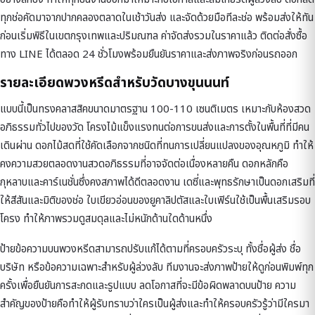
ทุกช่อคัดมาจากปากคลองตลาดในเช้าวันส่ง และจัดด้วยมือทีละช่อ พร้อมส่งให้ทัน
ก่อนเริ่มพิธีในเขตกรุงเทพและปริมณฑล ค่าจัดส่งรวมในราคาแล้ว ติดต่อสั่งซื้อ
ทาง LINE ได้ตลอด 24 ชั่วโมงพร้อมยืนยันราคาและส่งภาพจริงก่อนรถออก
รายละเอียดพวงหรีดสำหรับวัดบางขุนนนท์
แบบนี้เป็นทรงคลาสสิคขนาดมาตรฐาน 100-110 เซนติเมตร เหมาะกับห้องสวด
อภิธรรมทั่วไปของวัด โครงไม้แข็งแรงทนต่อการขนส่งและการตั้งในพื้นที่ที่มีคน
เดินผ่าน ดอกไม้สดที่ใช้คัดเลือกจากชนิดที่ทนการเปลี่ยนแปลงของอุณหภูมิ ทำให้
คงความสวยตลอดงานสวดอภิธรรมที่อาจจัดต่อเนื่องหลายคืน ดอกหลักคือ
กุหลาบและคาร์เนชั่นซึ่งคงสภาพได้ดีตลอดงาน เดซี่และพุทธรักษาเป็นดอกเสริมที่
ให้สีสันและมิติของช่อ ใบเขียวอ่อนของยูคาลิปตัสและใบเฟิร์นใช้เป็นพื้นเสริมรอบ
โครง ทำให้ภาพรวมดูสมดุลและไม่หนักด้านใดด้านหนึ่ง
ป้ายข้อความบนพวงหรีดสามารถปรับแก้ได้ตามที่ครอบครัวระบุ ทั้งชื่อผู้ส่ง ชื่อ
บริษัท หรือข้อความเฉพาะสำหรับผู้ล่วงลับ ทีมงานจะส่งภาพป้ายให้ดูก่อนพิมพ์ทุก
ครั้งเพื่อยืนยันการสะกดและรูปแบบ ลดโอกาสที่จะมีข้อผิดพลาดบนป้าย ความ
สำคัญของป้ายคือทำให้ผู้รับทราบว่าใครเป็นผู้ส่งและทำให้ครอบครัวรู้ว่ามีใครมา