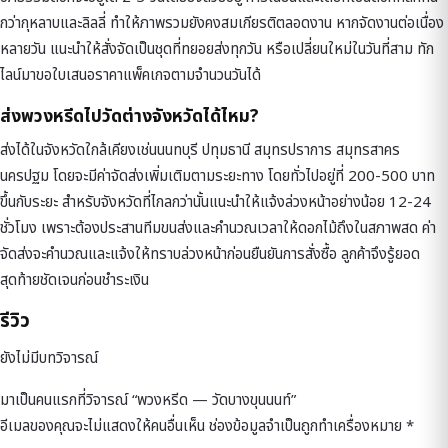
กว่ากุหลาบและลิลลี่ ทำให้ภาพรวมยังคงสมเกียรติตลอดงาน หากจัดงานต่อเนื่อง
หลายวัน แนะนำให้สั่งจัดเป็นชุดที่ทยอยส่งทุกวัน หรือเปลี่ยนใหม่ในวันที่สาม ทัก
ไลน์มาขอใบเสนอราคาแพ็คเกจตามจำนวนวันได้
ส่งพวงหรีดไปวัดต่างจังหวัดได้ไหม?
ส่งได้ในจังหวัดใกล้เคียงเช่นนนทบุรี ปทุมธานี สมุทรปราการ สมุทรสาคร
นครปฐม โดยจะมีค่าจัดส่งเพิ่มเติมตามระยะทาง โดยทั่วไปอยู่ที่ 200-500 บาท
ขึ้นกับระยะ สำหรับจังหวัดที่ไกลกว่านั้นแนะนำให้แจ้งล่วงหน้าอย่างน้อย 12-24
ชั่วโมง เพราะต้องประสานทีมขนส่งและคำนวณเวลาให้ดอกไม้ถึงในสภาพสด ค่า
จัดส่งจะคำนวณและแจ้งให้ทราบล่วงหน้าก่อนยืนยันการสั่งซื้อ ลูกค้าจึงรู้ยอด
สุดท้ายชัดเจนก่อนชำระเงิน
รีวิว
ยังไม่มีบทวิจารณ์
มาเป็นคนแรกที่วิจารณ์ “พวงหรีด — วัดบางขุนนนท์”
อีเมลของคุณจะไม่แสดงให้คนอื่นเห็น
ช่องข้อมูลจำเป็นถูกทำเครื่องหมาย
*