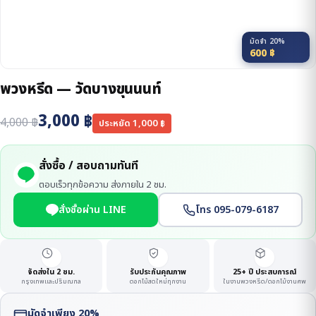
มัดจำ 20%
600
฿
พวงหรีด — วัดบางขุนนนท์
3,000
฿
4,000
฿
ประหยัด
1,000
฿
สั่งซื้อ / สอบถามทันที
ตอบเร็วทุกข้อความ ส่งภายใน 2 ชม.
สั่งซื้อผ่าน LINE
โทร 095-079-6187
จัดส่งใน 2 ชม.
รับประกันคุณภาพ
25+ ปี ประสบการณ์
กรุงเทพและปริมณฑล
ดอกไม้สดใหม่ทุกงาน
ในงานพวงหรีด/ดอกไม้งานศพ
มัดจำเพียง 20%