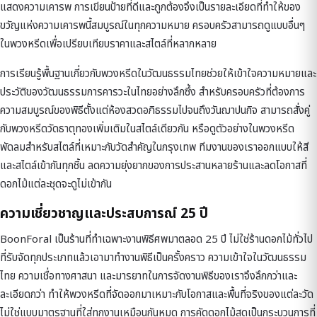
แสดงความเคารพ การเขียนป้ายที่ดีและถูกต้องจึงเป็นรายละเอียดที่ทำให้ของ
ขวัญแห่งความเคารพนี้สมบูรณ์ในทุกความหมาย ครอบครัวสามารถดูแบบอื่นๆ
ใน
พวงหรีด
เพื่อเปรียบเทียบราคาและสไตล์ที่หลากหลาย
การเรียนรู้พื้นฐานเกี่ยวกับ
พวงหรีดในวัฒนธรรมไทย
ช่วยให้เข้าใจความหมายและ
ประวัติของวัฒนธรรมการคารวะในไทยอย่างลึกซึ้ง สำหรับครอบครัวที่ต้องการ
ความสมบูรณ์ของพิธีตั้งแต่ห้องสวดอภิธรรมไปจนถึงวันฌาปนกิจ สามารถสั่งคู่
กับ
พวงหรีดวัดธาตุทอง
เพิ่มเติมในสไตล์เดียวกัน หรือดูตัวอย่างใน
พวงหรีด
พัดลม
สำหรับสไตล์ที่เหมาะกับวัดสำคัญในกรุงเทพ ทีมงานของเราออกแบบให้สี
และสไตล์เข้ากันทุกชิ้น ลดความยุ่งยากของการประสานหลายร้านและลดโอกาสที่
ดอกไม้แต่ละชุดจะดูไม่เข้ากัน
ความเชี่ยวชาญและประสบการณ์ 25 ปี
BoonForal เป็นร้านที่ทำเฉพาะงานพิธีศพมาตลอด 25 ปี ไม่ใช่ร้านดอกไม้ทั่วไป
ที่รับจัดทุกประเภทแล้วเอามาทำงานพิธีเป็นครั้งคราว ความเข้าใจในวัฒนธรรม
ไทย ความเชื่อทางศาสนา และมารยาทในการจัดงานพิธีของเราจึงลึกกว่าและ
ละเอียดกว่า ทำให้พวงหรีดที่จัดออกมาเหมาะกับโอกาสและพื้นที่จริงของแต่ละวัด
ไม่ใช่แบบมาตรฐานที่ใส่ทุกงานเหมือนกันหมด การคัดดอกไม้สดเป็นกระบวนการที่