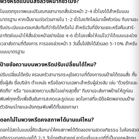
พวงหรีดแบบนี้สั่งล่วงหน้ากี่ชั่วโมง?
ในเขตกรุงเทพและปริมณฑลสามารถสั่งล่วงหน้า 2-4 ชั่วโมงได้สำหรับแบบ
มาตรฐาน หากเป็นงานเร่งด่วนภายใน 1-2 ชั่วโมงทักไลน์มาเช็คคิวก่อน ทีมงานจะ
รีบประเมินและตอบกลับทันทีว่ารับได้หรือไม่ สำหรับวันที่มีงานเยอะหรือคืนเสาร์-
อาทิตย์แนะนำให้สั่งล่วงหน้าอย่างน้อย 4-6 ชั่วโมงเพื่อให้แน่ใจว่าได้แบบและช่วง
เวลาส่งตามที่ต้องการ การจองล่วงหน้า 3 วันขึ้นไปยังได้ส่วนลด 5-10% สำหรับ
แบบมาตรฐาน
ป้ายข้อความบนพวงหรีดปรับเปลี่ยนได้ไหม?
ปรับเปลี่ยนได้ครับ ครอบครัวสามารถระบุข้อความที่ต้องการบนป้ายได้ตอนสั่ง ทั้ง
ชื่อผู้ส่ง ชื่อบริษัท ตำแหน่ง หรือข้อความเฉพาะสำหรับผู้ล่วงลับ เช่น “ด้วยรักและ
คิดถึง” หรือ “ขอแสดงความเสียใจอย่างสุดซึ้ง” ทีมงานจะส่งภาพป้ายให้ดูก่อน
พิมพ์ทุกครั้งเพื่อยืนยันการสะกดและรูปแบบ ลดโอกาสที่จะมีข้อผิดพลาดบนป้าย
ตัวอักษรไทยและอังกฤษพิมพ์ได้ทั้งสองภาษา
ดอกไม้ในพวงหรีดคงสภาพได้นานแค่ไหน?
ดอกไม้สดในแบบนี้คัดเลือกมาให้คงสภาพได้ดีตลอดงานสวดอภิธรรม ในห้องสวด
อภิธรรมดอกจะอยู่ได้ 2-3 วันโดยยังสวยอยู่ คาร์เนชั่นและเดซี่ที่เป็นดอกหลักทน