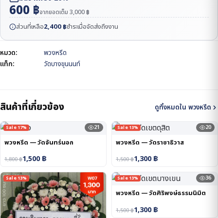
600
฿
จากยอดเต็ม
3,000
฿
ส่วนที่เหลือ
2,400
฿
ชำระเมื่อจัดส่งถึงงาน
หมวด:
พวงหรีด
แท็ก:
วัดบางขุนนนท์
สินค้าที่เกี่ยวข้อง
ดูทั้งหมดใน พวงหรีด
21
20
Sale 17%
Sale 13%
พวงหรีด — วัดจันทร์นอก
พวงหรีด — วัดราชาธิวาส
1,500
฿
1,300
฿
1,800
฿
1,500
฿
36
Sale 13%
Sale 13%
พวงหรีด — วัดศิริพงษ์ธรรมนิมิต
1,300
฿
1,500
฿