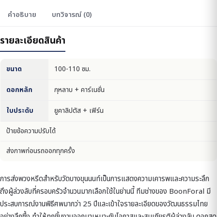
คำอธิบาย
บทวิจารณ์ (0)
รายละเอียดสินค้า
ขนาด
100-110 ซม.
ดอกหลัก
กุหลาบ + คาร์เนชั่น
ใบประดับ
ยูคาลิปตัส + เฟิร์น
ป้ายข้อความปรับได้
ส่งภาพก่อนรถออกทุกครั้ง
การส่งพวงหรีดสำหรับวัดบางขุนนนท์เป็นการแสดงความเคารพและความระลึก
ถึงผู้ล่วงลับที่ครอบครัวจำนวนมากเลือกใช้ในย่านนี้ ทีมช่างของ BoonForal มี
ประสบการณ์งานพิธีศพมากว่า 25 ปีและเข้าใจรายละเอียดของวัฒนธรรมไทย
อย่างลึกซึ้ง ทำให้ทุกชิ้นงานออกมาเหมาะกับโอกาสและสมเกียรติผู้ล่วงลับ ดอกสด