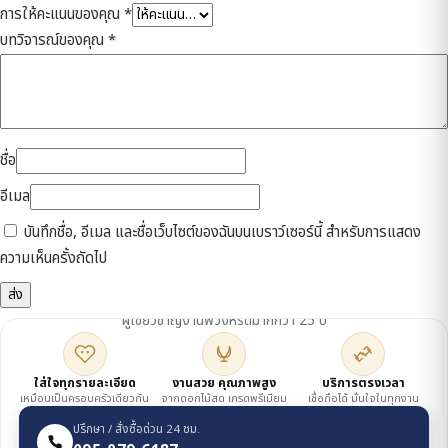
การให้คะแนนของคุณ
*
บทวิจารณ์ของคุณ
*
ชื่อ
อีเมล
บันทึกชื่อ, อีเมล และชื่อเว็บไซต์ของฉันบนเบราว์เซอร์นี้ สำหรับการแสดง
ความเห็นครั้งถัดไป
ดูแลโดยเจ้าของร้าน
ผู้เชี่ยวชาญงานพวงหรีดมากกว่า 25 ปี
ใส่ใจทุกรายละเอียด
งานสวย คุณภาพสูง
บริการตรงเวลา
เหมือนเป็นครอบครัวเดียวกัน
จากดอกไม้สด เกรดพรีเมียม
เชื่อถือได้ มั่นใจในทุกงาน
ปรึกษา / สั่งซื้อด่วน 24 ชม.