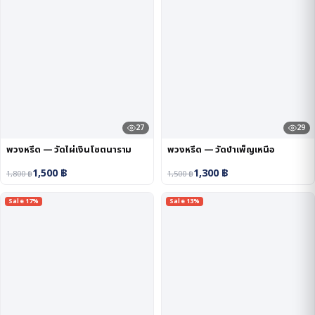
27
29
พวงหรีด — วัดไผ่เงินโชตนาราม
พวงหรีด — วัดบำเพ็ญเหนือ
1,500
฿
1,300
฿
1,800
฿
1,500
฿
Sale 17%
Sale 13%