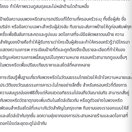
โครง ทำให้ภาพรวมดูสมดุลและไม่หนักด้านใดด้านหนึ่ง
ป้ายข้อความบนพวงหรีดสามารถปรับแก้ได้ตามที่ครอบครัวระบุ ทั้งชื่อผู้ส่ง ชื่อ
บริษัท หรือข้อความเฉพาะสำหรับผู้ล่วงลับ ทีมงานจะส่งภาพป้ายให้ดูก่อนพิมพ์ทุก
ครั้งเพื่อยืนยันการสะกดและรูปแบบ ลดโอกาสที่จะมีข้อผิดพลาดบนป้าย ความ
สำคัญของป้ายคือทำให้ผู้รับทราบว่าใครเป็นผู้ส่งและทำให้ครอบครัวรู้ว่ามีใครมา
แสดงความเคารพ การเขียนป้ายที่ดีและถูกต้องจึงเป็นรายละเอียดที่ทำให้ของ
ขวัญแห่งความเคารพนี้สมบูรณ์ในทุกความหมาย ครอบครัวสามารถดูแบบอื่นๆ
ใน
พวงหรีด
เพื่อเปรียบเทียบราคาและสไตล์ที่หลากหลาย
การเรียนรู้พื้นฐานเกี่ยวกับ
พวงหรีดในวัฒนธรรมไทย
ช่วยให้เข้าใจความหมายและ
ประวัติของวัฒนธรรมการคารวะในไทยอย่างลึกซึ้ง สำหรับครอบครัวที่ต้องการ
ความสมบูรณ์ของพิธีตั้งแต่ห้องสวดอภิธรรมไปจนถึงวันฌาปนกิจ สามารถสั่งคู่
กับ
พวงหรีดวัดธาตุทอง
เพิ่มเติมในสไตล์เดียวกัน หรือดูตัวอย่างใน
พวงหรีด
พัดลม
สำหรับสไตล์ที่เหมาะกับวัดสำคัญในกรุงเทพ ทีมงานของเราออกแบบให้สี
และสไตล์เข้ากันทุกชิ้น ลดความยุ่งยากของการประสานหลายร้านและลดโอกาสที่
ดอกไม้แต่ละชุดจะดูไม่เข้ากัน