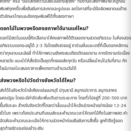
คิดถึง” หรือ “ขอแสดงความเสียใจอย่างสุดซึ้ง” ทีมงานจะส่งภาพป้ายให้ดูก่อน
พิมพ์ทุกครั้งเพื่อยืนยันการสะกดและรูปแบบ ลดโอกาสที่จะมีข้อผิดพลาดบนป้าย
ตัวอักษรไทยและอังกฤษพิมพ์ได้ทั้งสองภาษา
ดอกไม้ในพวงหรีดคงสภาพได้นานแค่ไหน?
ดอกไม้สดในแบบนี้คัดเลือกมาให้คงสภาพได้ดีตลอดงานสวดอภิธรรม ในห้องสวด
อภิธรรมดอกจะอยู่ได้ 2-3 วันโดยยังสวยอยู่ คาร์เนชั่นและเดซี่ที่เป็นดอกหลักทน
กว่ากุหลาบและลิลลี่ ทำให้ภาพรวมยังคงสมเกียรติตลอดงาน หากจัดงานต่อเนื่อง
หลายวัน แนะนำให้สั่งจัดเป็นชุดที่ทยอยส่งทุกวัน หรือเปลี่ยนใหม่ในวันที่สาม ทัก
ไลน์มาขอใบเสนอราคาแพ็คเกจตามจำนวนวันได้
ส่งพวงหรีดไปวัดต่างจังหวัดได้ไหม?
ส่งได้ในจังหวัดใกล้เคียงเช่นนนทบุรี ปทุมธานี สมุทรปราการ สมุทรสาคร
นครปฐม โดยจะมีค่าจัดส่งเพิ่มเติมตามระยะทาง โดยทั่วไปอยู่ที่ 200-500 บาท
ขึ้นกับระยะ สำหรับจังหวัดที่ไกลกว่านั้นแนะนำให้แจ้งล่วงหน้าอย่างน้อย 12-24
ชั่วโมง เพราะต้องประสานทีมขนส่งและคำนวณเวลาให้ดอกไม้ถึงในสภาพสด ค่า
จัดส่งจะคำนวณและแจ้งให้ทราบล่วงหน้าก่อนยืนยันการสั่งซื้อ ลูกค้าจึงรู้ยอด
สุดท้ายชัดเจนก่อนชำระเงิน