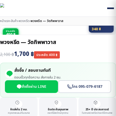
หน้าแรก
›
สินค้า
›
พวงหรีด
›
พวงหรีด — วัดทิพพาวาส
มัดจำ 20%
340
฿
ประหยัด
400 ฿
พวงหรีด — วัดทิพพาวาส
1,700
฿
2,100
฿
ประหยัด
400
฿
สั่งซื้อ / สอบถามทันที
ตอบเร็วทุกข้อความ ส่งภายใน 2 ชม.
สั่งซื้อผ่าน LINE
โทร 095-079-6187
จัดส่งใน 2 ชม.
รับประกันคุณภาพ
25+ ปี ประสบการณ์
กรุงเทพและปริมณฑล
ดอกไม้สดใหม่ทุกงาน
ในงานพวงหรีด/ดอกไม้งานศพ