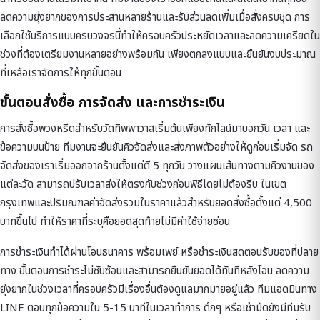
ลดความยุ่งยากของการประสานหลายร้านและรับส่วนลดเพิ่มเมื่อสั่งครบชุด การ
เลือกใช้บริการแบบครบวงจรนี้ทำให้ครอบครัวประหยัดเวลาและลดความเครียดใน
ช่วงที่ต้องเตรียมงานหลายอย่างพร้อมกัน เพียงตกลงแบบและยืนยันงบประมาณ
ที่เหลือเราจัดการให้ทุกขั้นตอน
ขั้นตอนสั่งซื้อ การจัดส่ง และการชำระเงิน
การสั่งซื้อพวงหรีดสำหรับวัดทิพพาวาสเริ่มต้นเพียงทักไลน์มาบอกวัน เวลา และ
ข้อความบนป้าย ทีมงานจะยืนยันคิวจัดส่งและส่งภาพตัวอย่างให้ดูก่อนเริ่มจัด รถ
จัดส่งของเราเริ่มออกจากร้านตั้งแต่ตี 5 ทุกวัน วางแผนเส้นทางตามคิวงานของ
แต่ละวัด สามารถปรับเวลาส่งให้ตรงกับช่วงก่อนพิธีโดยไม่ต้องรีบ ในเขต
กรุงเทพและปริมณฑลค่าจัดส่งรวมในราคาแล้วสำหรับยอดสั่งซื้อตั้งแต่ 4,500
บาทขึ้นไป ทำให้ราคาที่ระบุคือยอดสุดท้ายไม่มีค่าใช้จ่ายซ่อน
การชำระเงินทำได้ผ่านโอนธนาคาร พร้อมเพย์ หรือชำระเงินสดตอนรับของที่ปลาย
ทาง ขั้นตอนการชำระไม่ซับซ้อนและสามารถยืนยันยอดได้ทันทีหลังโอน ลดความ
ยุ่งยากในช่วงเวลาที่ครอบครัวมีเรื่องอื่นต้องดูแลมากมายอยู่แล้ว ทีมแอดมินทาง
LINE ตอบทุกข้อความใน 5-15 นาทีในเวลาทำการ ดึกๆ หรือเช้ามืดยังมีทีมรับ