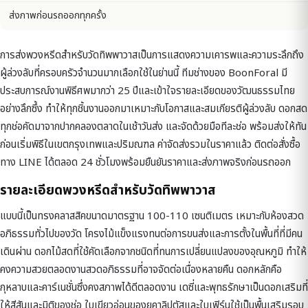
ส่งภาพก่อนรถออกทุกครั้ง
การส่งพวงหรีดสำหรับวัดทิพพาวาสเป็นการแสดงความเคารพและความระลึกถึง
ผู้ล่วงลับที่ครอบครัวจำนวนมากเลือกใช้ในย่านนี้ ทีมช่างของ BoonForal มี
ประสบการณ์งานพิธีศพมากว่า 25 ปีและเข้าใจรายละเอียดของวัฒนธรรมไทย
อย่างลึกซึ้ง ทำให้ทุกชิ้นงานออกมาเหมาะกับโอกาสและสมเกียรติผู้ล่วงลับ ดอกสด
ทุกช่อคัดมาจากปากคลองตลาดในเช้าวันส่ง และจัดด้วยมือทีละช่อ พร้อมส่งให้ทัน
ก่อนเริ่มพิธีในเขตกรุงเทพและปริมณฑล ค่าจัดส่งรวมในราคาแล้ว ติดต่อสั่งซื้อ
ทาง LINE ได้ตลอด 24 ชั่วโมงพร้อมยืนยันราคาและส่งภาพจริงก่อนรถออก
รายละเอียดพวงหรีดสำหรับวัดทิพพาวาส
แบบนี้เป็นทรงคลาสสิคขนาดมาตรฐาน 100-110 เซนติเมตร เหมาะกับห้องสวด
อภิธรรมทั่วไปของวัด โครงไม้แข็งแรงทนต่อการขนส่งและการตั้งในพื้นที่ที่มีคน
เดินผ่าน ดอกไม้สดที่ใช้คัดเลือกจากชนิดที่ทนการเปลี่ยนแปลงของอุณหภูมิ ทำให้
คงความสวยตลอดงานสวดอภิธรรมที่อาจจัดต่อเนื่องหลายคืน ดอกหลักคือ
กุหลาบและคาร์เนชั่นซึ่งคงสภาพได้ดีตลอดงาน เดซี่และพุทธรักษาเป็นดอกเสริมที่
ให้สีสันและมิติของช่อ ใบเขียวอ่อนของยูคาลิปตัสและใบเฟิร์นใช้เป็นพื้นเสริมรอบ