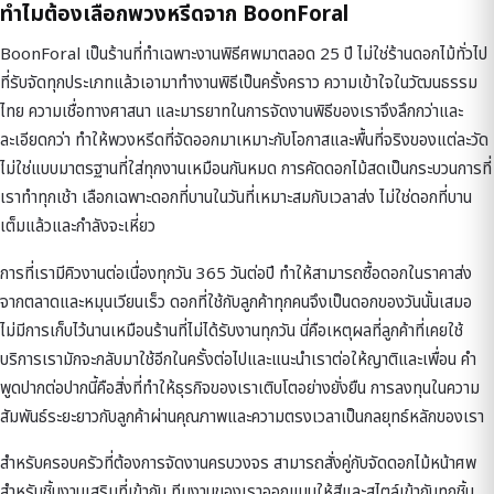
ทำไมต้องเลือกพวงหรีดจาก BoonForal
BoonForal เป็นร้านที่ทำเฉพาะงานพิธีศพมาตลอด 25 ปี ไม่ใช่ร้านดอกไม้ทั่วไป
ที่รับจัดทุกประเภทแล้วเอามาทำงานพิธีเป็นครั้งคราว ความเข้าใจในวัฒนธรรม
ไทย ความเชื่อทางศาสนา และมารยาทในการจัดงานพิธีของเราจึงลึกกว่าและ
ละเอียดกว่า ทำให้พวงหรีดที่จัดออกมาเหมาะกับโอกาสและพื้นที่จริงของแต่ละวัด
ไม่ใช่แบบมาตรฐานที่ใส่ทุกงานเหมือนกันหมด การคัดดอกไม้สดเป็นกระบวนการที่
เราทำทุกเช้า เลือกเฉพาะดอกที่บานในวันที่เหมาะสมกับเวลาส่ง ไม่ใช่ดอกที่บาน
เต็มแล้วและกำลังจะเหี่ยว
การที่เรามีคิวงานต่อเนื่องทุกวัน 365 วันต่อปี ทำให้สามารถซื้อดอกในราคาส่ง
จากตลาดและหมุนเวียนเร็ว ดอกที่ใช้กับลูกค้าทุกคนจึงเป็นดอกของวันนั้นเสมอ
ไม่มีการเก็บไว้นานเหมือนร้านที่ไม่ได้รับงานทุกวัน นี่คือเหตุผลที่ลูกค้าที่เคยใช้
บริการเรามักจะกลับมาใช้อีกในครั้งต่อไปและแนะนำเราต่อให้ญาติและเพื่อน คำ
พูดปากต่อปากนี้คือสิ่งที่ทำให้ธุรกิจของเราเติบโตอย่างยั่งยืน การลงทุนในความ
สัมพันธ์ระยะยาวกับลูกค้าผ่านคุณภาพและความตรงเวลาเป็นกลยุทธ์หลักของเรา
สำหรับครอบครัวที่ต้องการจัดงานครบวงจร สามารถสั่งคู่กับ
จัดดอกไม้หน้าศพ
สำหรับชิ้นงานเสริมที่เข้ากัน ทีมงานของเราออกแบบให้สีและสไตล์เข้ากันทุกชิ้น