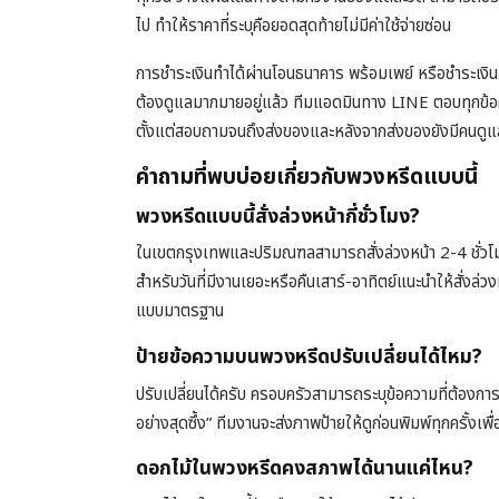
ไป ทำให้ราคาที่ระบุคือยอดสุดท้ายไม่มีค่าใช้จ่ายซ่อน
การชำระเงินทำได้ผ่านโอนธนาคาร พร้อมเพย์ หรือชำระเงิน
ต้องดูแลมากมายอยู่แล้ว ทีมแอดมินทาง LINE ตอบทุกข้อคว
ตั้งแต่สอบถามจนถึงส่งของและหลังจากส่งของยังมีคนดูแลต
คำถามที่พบบ่อยเกี่ยวกับพวงหรีดแบบนี้
พวงหรีดแบบนี้สั่งล่วงหน้ากี่ชั่วโมง?
ในเขตกรุงเทพและปริมณฑลสามารถสั่งล่วงหน้า 2-4 ชั่วโมง
สำหรับวันที่มีงานเยอะหรือคืนเสาร์-อาทิตย์แนะนำให้สั่งล่
แบบมาตรฐาน
ป้ายข้อความบนพวงหรีดปรับเปลี่ยนได้ไหม?
ปรับเปลี่ยนได้ครับ ครอบครัวสามารถระบุข้อความที่ต้องการบ
อย่างสุดซึ้ง” ทีมงานจะส่งภาพป้ายให้ดูก่อนพิมพ์ทุกครั้
ดอกไม้ในพวงหรีดคงสภาพได้นานแค่ไหน?