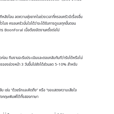
ลังโอน ลดความยุ่งยากในช่วงเวลาที่ครอบครัวมีเรื่องอื่น
โมง ครอบครัวมั่นใจได้ว่าจะได้รับการดูแลทุกขั้นตอน
าร BoonForal เมื่อต้องจัดงานครั้งต่อไป
่อน ทีมงานจะรีบประเมินและตอบกลับทันทีว่ารับได้หรือไม่
 การจองล่วงหน้า 3 วันขึ้นไปยังได้ส่วนลด 5-10% สำหรับ
วงลับ เช่น “ด้วยรักและคิดถึง” หรือ “ขอแสดงความเสียใจ
อังกฤษพิมพ์ได้ทั้งสองภาษา