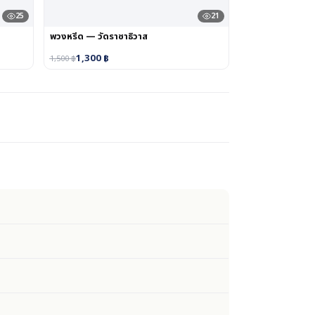
25
21
พวงหรีด — วัดราชาธิวาส
1,300
฿
1,500
฿