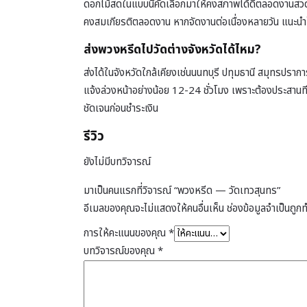
ดอกไม้สดในแบบนี้คัดเลือกมาให้คงสภาพได้ดีตลอดงานสวดอภ
คงสมเกียรติตลอดงาน หากจัดงานต่อเนื่องหลายวัน แนะนำให้
ส่งพวงหรีดไปวัดต่างจังหวัดได้ไหม?
ส่งได้ในจังหวัดใกล้เคียงเช่นนนทบุรี ปทุมธานี สมุทรปราก
แจ้งล่วงหน้าอย่างน้อย 12-24 ชั่วโมง เพราะต้องประสานท
ชัดเจนก่อนชำระเงิน
รีวิว
ยังไม่มีบทวิจารณ์
มาเป็นคนแรกที่วิจารณ์ “พวงหรีด — วัดเทวสุนทร”
อีเมลของคุณจะไม่แสดงให้คนอื่นเห็น
ช่องข้อมูลจำเป็นถูก
การให้คะแนนของคุณ
*
บทวิจารณ์ของคุณ
*