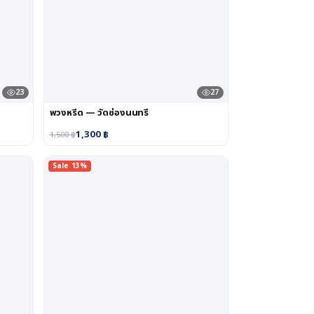
23
27
พวงหรีด — วัดช่องนนทรี
1,300
฿
1,500
฿
Sale 13%