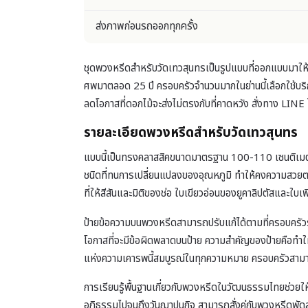
ส่งภาพก่อนรถออกทุกครั้ง
ชุดพวงหรีดสำหรับวัดเทวสุนทรเป็นรูปแบบที่ออกแบบมาให
ศพมาตลอด 25 ปี ครอบครัวจำนวนมากในย่านนี้เลือกใช้บร
ลดโอกาสที่ดอกไม้จะส่งไม่ตรงกับที่คาดหวัง สั่งทาง LIN
รายละเอียดพวงหรีดสำหรับวัดเทวสุนทร
แบบนี้เป็นทรงคลาสสิคขนาดมาตรฐาน 100-110 เซนติเมตร เ
ชนิดที่ทนการเปลี่ยนแปลงของอุณหภูมิ ทำให้คงความสวยตล
ที่ให้สีสันและมิติของช่อ ใบเขียวอ่อนของยูคาลิปตัสและใบ
ป้ายข้อความบนพวงหรีดสามารถปรับแก้ได้ตามที่ครอบครัวระบุ 
โอกาสที่จะมีข้อผิดพลาดบนป้าย ความสำคัญของป้ายคือทำให้
แห่งความเคารพนี้สมบูรณ์ในทุกความหมาย ครอบครัวสามา
การเรียนรู้พื้นฐานเกี่ยวกับ
พวงหรีดในวัฒนธรรมไทย
ช่วยใ
อภิธรรมไปจนถึงวันฌาปนกิจ สามารถสั่งคู่กับ
พวงหรีดพัด