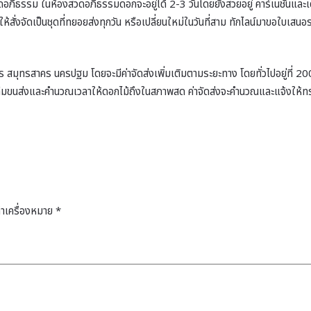
ิธรรม ในห้องสวดอภิธรรมดอกจะอยู่ได้ 2-3 วันโดยยังสวยอยู่ คาร์เนชั่นและเดซ
สั่งจัดเป็นชุดที่ทยอยส่งทุกวัน หรือเปลี่ยนใหม่ในวันที่สาม ทักไลน์มาขอใบเส
าร สมุทรสาคร นครปฐม โดยจะมีค่าจัดส่งเพิ่มเติมตามระยะทาง โดยทั่วไปอยู่ที่ 200
ีมขนส่งและคำนวณเวลาให้ดอกไม้ถึงในสภาพสด ค่าจัดส่งจะคำนวณและแจ้งให้ทราบล่ว
ทำเครื่องหมาย
*