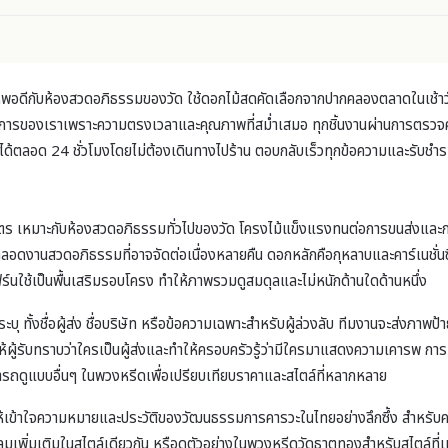
้พอดีกับห้องสวดอภิธรรมของวัด ใช้ดอกไม้สดคัดเลือกจากปากคลองตลาดในเช้าวัน
ิการของเราเพราะความตรงเวลาและคุณภาพที่สม่ำเสมอ ทุกชิ้นงานผ่านการตรวจค
E ได้ตลอด 24 ชั่วโมงโดยไม่ต้องเดินทางไปร้าน ตอบกลับเร็วทุกข้อความและรับชำ
หมาะกับห้องสวดอภิธรรมทั่วไปของวัด โครงไม้แข็งแรงทนต่อการขนส่งและการตั้งใ
อดงานสวดอภิธรรมที่อาจจัดต่อเนื่องหลายคืน ดอกหลักคือกุหลาบและคาร์เนชั่น
เฟิร์นใช้เป็นพื้นเสริมรอบโครง ทำให้ภาพรวมดูสมดุลและไม่หนักด้านใดด้านหนึ่ง
ทั้งชื่อผู้ส่ง ชื่อบริษัท หรือข้อความเฉพาะสำหรับผู้ล่วงลับ ทีมงานจะส่งภาพป้
ผู้รับทราบว่าใครเป็นผู้ส่งและทำให้ครอบครัวรู้ว่ามีใครมาแสดงความเคารพ การเข
รถดูแบบอื่นๆ ใน
พวงหรีด
เพื่อเปรียบเทียบราคาและสไตล์ที่หลากหลาย
ห้เข้าใจความหมายและประวัติของวัฒนธรรมการคารวะในไทยอย่างลึกซึ้ง สำหรับค
ลม
เพิ่มเติมในสไตล์เดียวกัน หรือดูตัวอย่างใน
พวงหรีดวัดธาตุทอง
สำหรับสไตล์ที