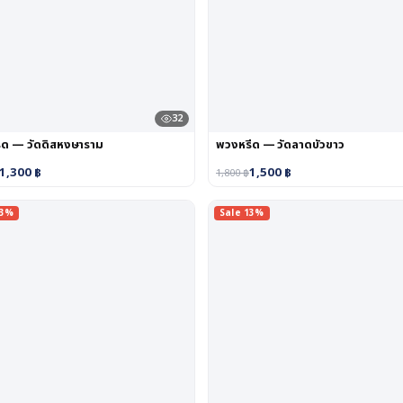
32
ีด — วัดดิสหงษาราม
พวงหรีด — วัดลาดบัวขาว
1,300
฿
1,500
฿
1,800
฿
13%
Sale 13%