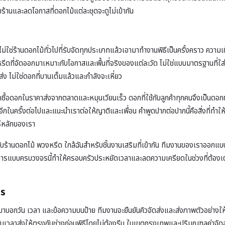
้านและลดโอกาสที่ดอกไม้แต่ละชุดจะดูไม่เข้ากัน
ม่ใช่ร้านดอกไม้ทั่วไปที่รับจัดทุกประเภทแล้วเอามาทำงานพิธีเป็นครั้งคราว ค
หรีดที่จัดออกมาเหมาะกับโอกาสและพื้นที่จริงของแต่ละวัด ไม่ใช่แบบมาตรฐานที่
่ง ไม่ใช่ดอกที่บานเต็มแล้วและกำลังจะเหี่ยว
รถซื้อดอกในราคาส่งจากตลาดและหมุนเวียนเร็ว ดอกที่ใช้กับลูกค้าทุกคนจึงเป็นดอกขอ
าใช้อีกในครั้งต่อไปและแนะนำเราต่อให้ญาติและเพื่อน คำพูดปากต่อปากนี้คือสิ่งที่ทำ
์หลักของเรา
ับ
ร้านดอกไม้ พวงหรีด ใกล้ฉัน
สำหรับชิ้นงานเสริมที่เข้ากัน ทีมงานของเราออกแบ
้บริการแบบครบวงจรนี้ทำให้ครอบครัวประหยัดเวลาและลดความเครียดในช่วงที่ต้
ทร
์มาบอกวัน เวลา และข้อความบนป้าย ทีมงานจะยืนยันคิวจัดส่งและส่งภาพตัวอย่างให้ด
วลาส่งให้ตรงกับช่วงก่อนพิธีโดยไม่ต้องรีบ ในเขตกรุงเทพและปริมณฑลค่าจัดส่