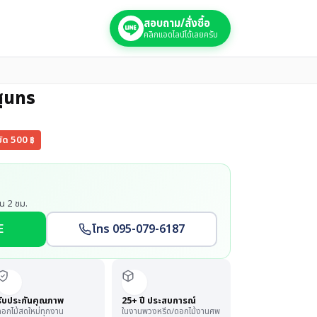
สอบถาม/สั่งซื้อ
คลิกแอดไลน์ได้เลยครับ
สุนทร
ยัด
500
฿
น 2 ชม.
E
โทร 095-079-6187
รับประกันคุณภาพ
25+ ปี ประสบการณ์
อกไม้สดใหม่ทุกงาน
ในงานพวงหรีด/ดอกไม้งานศพ