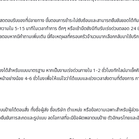
สดตอนรับของที่ปลายทาง ขั้นตอนการชำระไม่ซับซ้อนและสามารถยืนยันยอดได้ทันทีห
ามใน 5-15 นาทีในเวลาทำการ ดึกๆ หรือเช้ามืดยังมีทีมรับเร่งด่วนตลอด 24 ชั่ว
อบหากมีคำถามเพิ่มเติม นี่คือเหตุผลที่ครอบครัวจำนวนมากเลือกกลับมาใช้บริก
ได้สำหรับแบบมาตรฐาน หากเป็นงานเร่งด่วนภายใน 1-2 ชั่วโมงทักไลน์มาเช็คคิวก
วงหน้าอย่างน้อย 4-6 ชั่วโมงเพื่อให้แน่ใจว่าได้แบบและช่วงเวลาส่งตามที่ต้องการ
นป้ายได้ตอนสั่ง ทั้งชื่อผู้ส่ง ชื่อบริษัท ตำแหน่ง หรือข้อความเฉพาะสำหรับผู้ล่
งเพื่อยืนยันการสะกดและรูปแบบ ลดโอกาสที่จะมีข้อผิดพลาดบนป้าย ตัวอักษรไทยและ