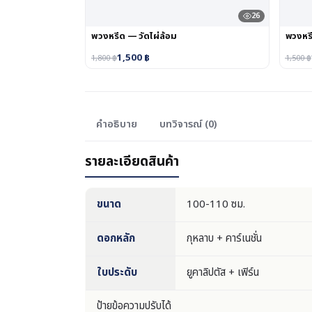
26
พวงหรีด — วัดไผ่ล้อม
พวงหร
1,500
฿
1,800
฿
1,500
฿
คำอธิบาย
บทวิจารณ์ (0)
รายละเอียดสินค้า
ขนาด
100-110 ซม.
ดอกหลัก
กุหลาบ + คาร์เนชั่น
ใบประดับ
ยูคาลิปตัส + เฟิร์น
ป้ายข้อความปรับได้