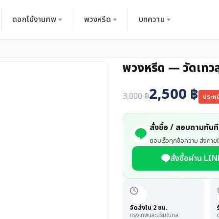
ดอกไม้งานศพ
พวงหรีด
บทความ
พวงหรีด — วัดเทว
2,500
฿
3,000
฿
ประห
สั่งซื้อ / สอบถามทันที
ตอบเร็วทุกข้อความ ส่งภายใ
สั่งซื้อผ่าน LIN
จัดส่งใน 2 ชม.
กรุงเทพและปริมณฑล
ด