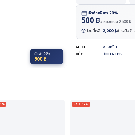
มัดจำเพียง 20%
500
฿
จากยอดเต็ม
2,500
฿
ส่วนที่เหลือ
2,000
฿
ชำระเมื่อจั
หมวด:
พวงหรีด
แท็ก:
วัดเทวสุนทร
มัดจำ 20%
500
฿
13%
Sale 17%