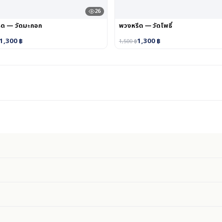
26
ีด — วัดมะกอก
พวงหรีด — วัดโพธิ์
1,300
฿
1,300
฿
1,500
฿