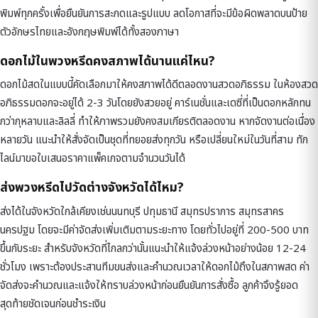
พิมพ์ทุกครั้งเพื่อยืนยันการสะกดและรูปแบบ ลดโอกาสที่จะมีข้อผิดพลาดบนป้าย
ตัวอักษรไทยและอังกฤษพิมพ์ได้ทั้งสองภาษา
ดอกไม้ในพวงหรีดคงสภาพได้นานแค่ไหน?
ดอกไม้สดในแบบนี้คัดเลือกมาให้คงสภาพได้ดีตลอดงานสวดอภิธรรม ในห้องสวด
อภิธรรมดอกจะอยู่ได้ 2-3 วันโดยยังสวยอยู่ คาร์เนชั่นและเดซี่ที่เป็นดอกหลักทน
กว่ากุหลาบและลิลลี่ ทำให้ภาพรวมยังคงสมเกียรติตลอดงาน หากจัดงานต่อเนื่อง
หลายวัน แนะนำให้สั่งจัดเป็นชุดที่ทยอยส่งทุกวัน หรือเปลี่ยนใหม่ในวันที่สาม ทัก
ไลน์มาขอใบเสนอราคาแพ็คเกจตามจำนวนวันได้
ส่งพวงหรีดไปวัดต่างจังหวัดได้ไหม?
ส่งได้ในจังหวัดใกล้เคียงเช่นนนทบุรี ปทุมธานี สมุทรปราการ สมุทรสาคร
นครปฐม โดยจะมีค่าจัดส่งเพิ่มเติมตามระยะทาง โดยทั่วไปอยู่ที่ 200-500 บาท
ขึ้นกับระยะ สำหรับจังหวัดที่ไกลกว่านั้นแนะนำให้แจ้งล่วงหน้าอย่างน้อย 12-24
ชั่วโมง เพราะต้องประสานทีมขนส่งและคำนวณเวลาให้ดอกไม้ถึงในสภาพสด ค่า
จัดส่งจะคำนวณและแจ้งให้ทราบล่วงหน้าก่อนยืนยันการสั่งซื้อ ลูกค้าจึงรู้ยอด
สุดท้ายชัดเจนก่อนชำระเงิน