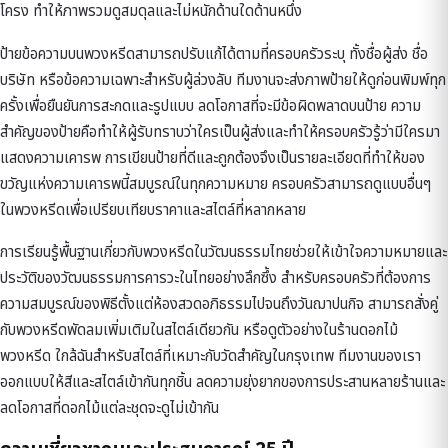
โครง ทำให้ภาพรวมดูสมดุลและไม่หนักด้านใดด้านหนึ่ง
ป้ายข้อความบนพวงหรีดสามารถปรับแก้ได้ตามที่ครอบครัวระบุ ทั้งชื่อผู้ส่ง ชื่อ
บริษัท หรือข้อความเฉพาะสำหรับผู้ล่วงลับ ทีมงานจะส่งภาพป้ายให้ดูก่อนพิมพ์ทุก
ครั้งเพื่อยืนยันการสะกดและรูปแบบ ลดโอกาสที่จะมีข้อผิดพลาดบนป้าย ความ
สำคัญของป้ายคือทำให้ผู้รับทราบว่าใครเป็นผู้ส่งและทำให้ครอบครัวรู้ว่ามีใครมา
แสดงความเคารพ การเขียนป้ายที่ดีและถูกต้องจึงเป็นรายละเอียดที่ทำให้ของ
ขวัญแห่งความเคารพนี้สมบูรณ์ในทุกความหมาย ครอบครัวสามารถดูแบบอื่นๆ
ใน
พวงหรีด
เพื่อเปรียบเทียบราคาและสไตล์ที่หลากหลาย
การเรียนรู้พื้นฐานเกี่ยวกับ
พวงหรีดในวัฒนธรรมไทย
ช่วยให้เข้าใจความหมายและ
ประวัติของวัฒนธรรมการคารวะในไทยอย่างลึกซึ้ง สำหรับครอบครัวที่ต้องการ
ความสมบูรณ์ของพิธีตั้งแต่ห้องสวดอภิธรรมไปจนถึงวันฌาปนกิจ สามารถสั่งคู่
กับ
พวงหรีดพัดลม
เพิ่มเติมในสไตล์เดียวกัน หรือดูตัวอย่างใน
ร้านดอกไม้
พวงหรีด ใกล้ฉัน
สำหรับสไตล์ที่เหมาะกับวัดสำคัญในกรุงเทพ ทีมงานของเรา
ออกแบบให้สีและสไตล์เข้ากันทุกชิ้น ลดความยุ่งยากของการประสานหลายร้านและ
ลดโอกาสที่ดอกไม้แต่ละชุดจะดูไม่เข้ากัน