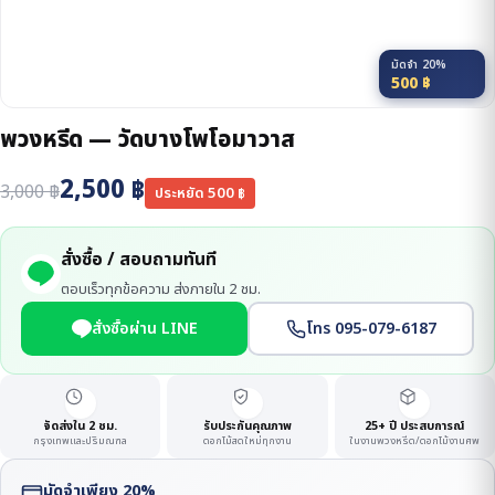
มัดจำ 20%
500
฿
พวงหรีด — วัดบางโพโอมาวาส
2,500
฿
3,000
฿
ประหยัด
500
฿
สั่งซื้อ / สอบถามทันที
ตอบเร็วทุกข้อความ ส่งภายใน 2 ชม.
สั่งซื้อผ่าน LINE
โทร 095-079-6187
จัดส่งใน 2 ชม.
รับประกันคุณภาพ
25+ ปี ประสบการณ์
กรุงเทพและปริมณฑล
ดอกไม้สดใหม่ทุกงาน
ในงานพวงหรีด/ดอกไม้งานศพ
มัดจำเพียง 20%