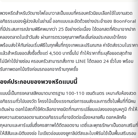
พวงหรีดสำหรับวัดบางโพโอมาวาสเป็นแบบที่ครอบครัวนิยมเลือกใช้ในงานสวด
อภิธรรมของผู้ล่วงลับในย่านนี้ ออกแบบและจัดด้วยช่างประจำของ BoonForal
ที่มีประสบการณ์งานพิธีศพมากว่า 25 ปีอย่างต่อเนื่อง ใช้ดอกสดที่คัดมาจากปาก
คลองตลาดในเช้าวันส่ง ผ่านการตรวจคุณภาพทีละชิ้นก่อนประกอบเข้าโครง
พร้อมส่งให้ทันก่อนเริ่มพิธีในทุกพื้นที่กรุงเทพและปริมณฑล ค่าจัดส่งรวมในราคา
แล้วสำหรับยอดสั่งซื้อตั้งแต่ 4,500 บาทขึ้นไป ทำให้ราคาที่ระบุคือยอดสุดท้าย
ไม่มีค่าใช้จ่ายซ่อน ครอบครัวสามารถสั่งทาง LINE ได้ตลอด 24 ชั่วโมง พร้อม
รับภาพดอกไม้จริงก่อนรถออกจากร้านทุกครั้ง
องค์ประกอบของพวงหรีดแบบนี้
แบบนี้เป็นทรงคลาสสิคขนาดมาตรฐาน 100-110 เซนติเมตร เหมาะกับห้องสวด
อภิธรรมทั่วไปของวัด โครงไม้แข็งแรงทนต่อการขนส่งและการตั้งในพื้นที่ที่มีคน
เดินผ่าน ดอกไม้สดที่ใช้คัดเลือกจากชนิดที่ทนการเปลี่ยนแปลงของอุณหภูมิ ทำให้
คงความสวยตลอดงานสวดอภิธรรมที่อาจจัดต่อเนื่องหลายคืน ดอกหลักคือ
กุหลาบและคาร์เนชั่นซึ่งคงสภาพได้ดีตลอดงาน เดซี่และพุทธรักษาเป็นดอกเสริมที่
ให้สีสันและมิติของช่อ ใบเขียวอ่อนของยูคาลิปตัสและใบเฟิร์นใช้เป็นพื้นเสริมรอบ