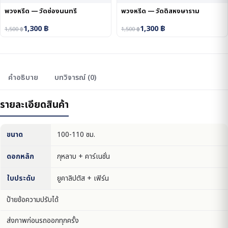
พวงหรีด — วัดช่องนนทรี
พวงหรีด — วัดดิสหงษาราม
1,300
฿
1,300
฿
1,500
฿
1,500
฿
คำอธิบาย
บทวิจารณ์ (0)
รายละเอียดสินค้า
ขนาด
100-110 ซม.
ดอกหลัก
กุหลาบ + คาร์เนชั่น
ใบประดับ
ยูคาลิปตัส + เฟิร์น
ป้ายข้อความปรับได้
ส่งภาพก่อนรถออกทุกครั้ง