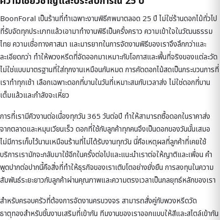
ความเชี่ยวชาญและประสบการณ์ 25 ปี
BoonForal เป็นร้านที่ทำเฉพาะงานพิธีศพมาตลอด 25 ปี ไม่ใช่ร้านดอกไม้ทั่วไป
ที่รับจัดทุกประเภทแล้วเอามาทำงานพิธีเป็นครั้งคราว ความเข้าใจในวัฒนธรรม
ไทย ความเชื่อทางศาสนา และมารยาทในการจัดงานพิธีของเราจึงลึกกว่าและ
ละเอียดกว่า ทำให้พวงหรีดที่จัดออกมาเหมาะกับโอกาสและพื้นที่จริงของแต่ละวัด
ไม่ใช่แบบมาตรฐานที่ใส่ทุกงานเหมือนกันหมด การคัดดอกไม้สดเป็นกระบวนการที่
เราทำทุกเช้า เลือกเฉพาะดอกที่บานในวันที่เหมาะสมกับเวลาส่ง ไม่ใช่ดอกที่บาน
เต็มแล้วและกำลังจะเหี่ยว
การที่เรามีคิวงานต่อเนื่องทุกวัน 365 วันต่อปี ทำให้สามารถซื้อดอกในราคาส่ง
จากตลาดและหมุนเวียนเร็ว ดอกที่ใช้กับลูกค้าทุกคนจึงเป็นดอกของวันนั้นเสมอ
ไม่มีการเก็บไว้นานเหมือนร้านที่ไม่ได้รับงานทุกวัน นี่คือเหตุผลที่ลูกค้าที่เคยใช้
บริการเรามักจะกลับมาใช้อีกในครั้งต่อไปและแนะนำเราต่อให้ญาติและเพื่อน คำ
พูดปากต่อปากนี้คือสิ่งที่ทำให้ธุรกิจของเราเติบโตอย่างยั่งยืน การลงทุนในความ
สัมพันธ์ระยะยาวกับลูกค้าผ่านคุณภาพและความตรงเวลาเป็นกลยุทธ์หลักของเรา
สำหรับครอบครัวที่ต้องการจัดงานครบวงจร สามารถสั่งคู่กับ
พวงหรีดวัด
ธาตุทอง
สำหรับชิ้นงานเสริมที่เข้ากัน ทีมงานของเราออกแบบให้สีและสไตล์เข้ากัน