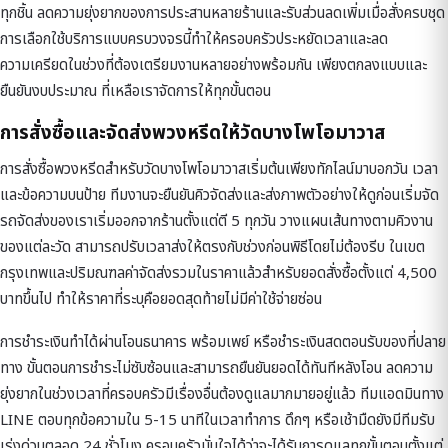
ทุกชิ้น ลดความยุ่งยากของการประสานหลายร้านและรับส่วนลดเพิ่มเมื่อสั่งครบชุด
การเลือกใช้บริการแบบครบวงจรนี้ทำให้ครอบครัวประหยัดเวลาและลด
ความเครียดในช่วงที่ต้องเตรียมงานหลายอย่างพร้อมกัน เพียงตกลงแบบและ
ยืนยันงบประมาณ ที่เหลือเราจัดการให้ทุกขั้นตอน
การสั่งซื้อและจัดส่งพวงหรีดให้วัดบางโพโอมาวาส
การสั่งซื้อพวงหรีดสำหรับวัดบางโพโอมาวาสเริ่มต้นเพียงทักไลน์มาบอกวัน เวลา
และข้อความบนป้าย ทีมงานจะยืนยันคิวจัดส่งและส่งภาพตัวอย่างให้ดูก่อนเริ่มจัด
รถจัดส่งของเราเริ่มออกจากร้านตั้งแต่ตี 5 ทุกวัน วางแผนเส้นทางตามคิวงาน
ของแต่ละวัด สามารถปรับเวลาส่งให้ตรงกับช่วงก่อนพิธีโดยไม่ต้องรีบ ในเขต
กรุงเทพและปริมณฑลค่าจัดส่งรวมในราคาแล้วสำหรับยอดสั่งซื้อตั้งแต่ 4,500
บาทขึ้นไป ทำให้ราคาที่ระบุคือยอดสุดท้ายไม่มีค่าใช้จ่ายซ่อน
การชำระเงินทำได้ผ่านโอนธนาคาร พร้อมเพย์ หรือชำระเงินสดตอนรับของที่ปลาย
ทาง ขั้นตอนการชำระไม่ซับซ้อนและสามารถยืนยันยอดได้ทันทีหลังโอน ลดความ
ยุ่งยากในช่วงเวลาที่ครอบครัวมีเรื่องอื่นต้องดูแลมากมายอยู่แล้ว ทีมแอดมินทาง
LINE ตอบทุกข้อความใน 5-15 นาทีในเวลาทำการ ดึกๆ หรือเช้ามืดยังมีทีมรับ
เร่งด่วนตลอด 24 ชั่วโมง ครอบครัวมั่นใจได้ว่าจะได้รับการดูแลทุกขั้นตอนตั้งแต่