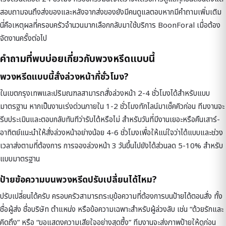
สอบถามจนถึงส่งของและหลังจากส่งของยังมีคนดูแลตอบหากมีคำถามเพิ่มเติม
นี่คือเหตุผลที่ครอบครัวจำนวนมากเลือกกลับมาใช้บริการ BoonForal เมื่อต้อง
จัดงานครั้งต่อไป
คำถามที่พบบ่อยเกี่ยวกับพวงหรีดแบบนี้
พวงหรีดแบบนี้สั่งล่วงหน้ากี่ชั่วโมง?
ในเขตกรุงเทพและปริมณฑลสามารถสั่งล่วงหน้า 2-4 ชั่วโมงได้สำหรับแบบ
มาตรฐาน หากเป็นงานเร่งด่วนภายใน 1-2 ชั่วโมงทักไลน์มาเช็คคิวก่อน ทีมงานจะ
รีบประเมินและตอบกลับทันทีว่ารับได้หรือไม่ สำหรับวันที่มีงานเยอะหรือคืนเสาร์-
อาทิตย์แนะนำให้สั่งล่วงหน้าอย่างน้อย 4-6 ชั่วโมงเพื่อให้แน่ใจว่าได้แบบและช่วง
เวลาส่งตามที่ต้องการ การจองล่วงหน้า 3 วันขึ้นไปยังได้ส่วนลด 5-10% สำหรับ
แบบมาตรฐาน
ป้ายข้อความบนพวงหรีดปรับเปลี่ยนได้ไหม?
ปรับเปลี่ยนได้ครับ ครอบครัวสามารถระบุข้อความที่ต้องการบนป้ายได้ตอนสั่ง ทั้ง
ชื่อผู้ส่ง ชื่อบริษัท ตำแหน่ง หรือข้อความเฉพาะสำหรับผู้ล่วงลับ เช่น “ด้วยรักและ
คิดถึง” หรือ “ขอแสดงความเสียใจอย่างสุดซึ้ง” ทีมงานจะส่งภาพป้ายให้ดูก่อน