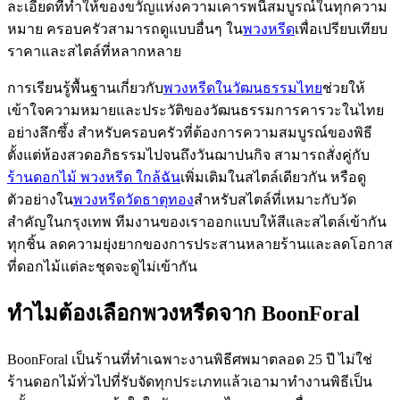
ละเอียดที่ทำให้ของขวัญแห่งความเคารพนี้สมบูรณ์ในทุกความ
หมาย ครอบครัวสามารถดูแบบอื่นๆ ใน
พวงหรีด
เพื่อเปรียบเทียบ
ราคาและสไตล์ที่หลากหลาย
การเรียนรู้พื้นฐานเกี่ยวกับ
พวงหรีดในวัฒนธรรมไทย
ช่วยให้
เข้าใจความหมายและประวัติของวัฒนธรรมการคารวะในไทย
อย่างลึกซึ้ง สำหรับครอบครัวที่ต้องการความสมบูรณ์ของพิธี
ตั้งแต่ห้องสวดอภิธรรมไปจนถึงวันฌาปนกิจ สามารถสั่งคู่กับ
ร้านดอกไม้ พวงหรีด ใกล้ฉัน
เพิ่มเติมในสไตล์เดียวกัน หรือดู
ตัวอย่างใน
พวงหรีดวัดธาตุทอง
สำหรับสไตล์ที่เหมาะกับวัด
สำคัญในกรุงเทพ ทีมงานของเราออกแบบให้สีและสไตล์เข้ากัน
ทุกชิ้น ลดความยุ่งยากของการประสานหลายร้านและลดโอกาส
ที่ดอกไม้แต่ละชุดจะดูไม่เข้ากัน
ทำไมต้องเลือกพวงหรีดจาก BoonForal
BoonForal เป็นร้านที่ทำเฉพาะงานพิธีศพมาตลอด 25 ปี ไม่ใช่
ร้านดอกไม้ทั่วไปที่รับจัดทุกประเภทแล้วเอามาทำงานพิธีเป็น