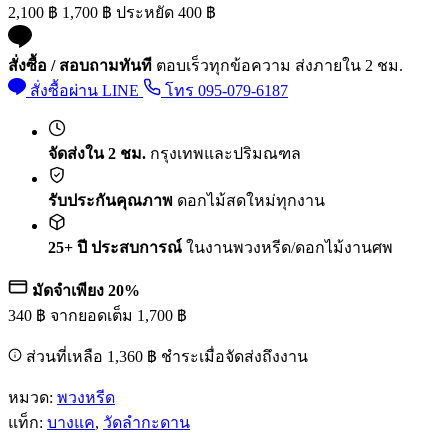
2,100
฿
1,700
฿
ประหยัด
400
฿
สั่งซื้อ / สอบถามทันที
ตอบเร็วทุกข้อความ ส่งภายใน 2 ชม.
สั่งซื้อผ่าน LINE
โทร 095-079-6187
จัดส่งใน 2 ชม.
กรุงเทพและปริมณฑล
รับประกันคุณภาพ
ดอกไม้สดใหม่ทุกงาน
25+ ปี ประสบการณ์
ในงานพวงหรีด/ดอกไม้งานศพ
มัดจำเพียง 20%
340
฿
จากยอดเต็ม
1,700
฿
ส่วนที่เหลือ
1,360
฿
ชำระเมื่อจัดส่งถึงงาน
หมวด:
พวงหรีด
แท็ก:
บางแค
,
วัดลำกะดาน