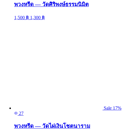
พวงหรีด — วัดศิริพงษ์ธรรมนิมิต
1,500
฿
1,300
฿
Sale 17%
27
พวงหรีด — วัดไผ่เงินโชตนาราม