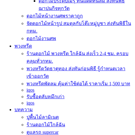
ดอกไม้ประดับเมรุ ทนแดดทนลม ส่งทันพิธี
ฌาปนกิจทุกวัด
ดอกไม้หน้างานศพราคาถูก
จัดดอกไม้หน้ารูป สมดุลกับโต๊ะหมู่บูชา ส่งทันพิธีใน
กทม.
ดอกไม้งานศพ
พวงหรีด
ร้านดอกไม้ พวงหรีด ใกล้ฉัน ส่งเร็ว 2-4 ชม. ครอบ
คลุมทั่วกทม.
พวงหรีดวัดธาตุทอง ส่งทันก่อนพิธี รู้กำหนดเวลา
เข้าออกวัด
พวงหรีดพัดลม คุ้มค่าใช้ต่อได้ ราคาเริ่ม 1,500 บาท
iqos
รับซื้อตลับหมึกเก่า
iqos
บทความ
ปูพื้นไม้ลามิเนต
ร้านดอกไม้ใกล้ฉัน
ดูแลรถ supercar