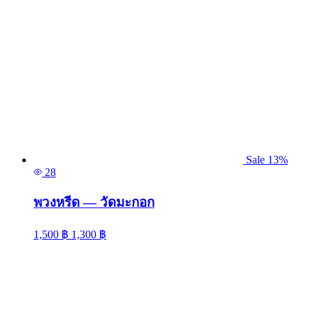
Sale 13%
28
พวงหรีด — วัดมะกอก
1,500
฿
1,300
฿