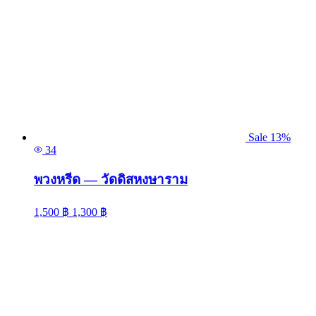
Sale 13%
34
พวงหรีด — วัดดิสหงษาราม
1,500
฿
1,300
฿