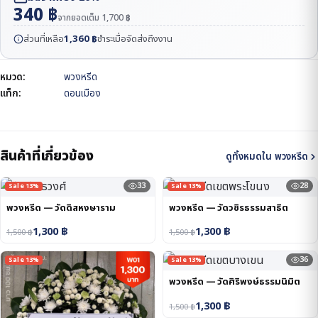
340
฿
จากยอดเต็ม
1,700
฿
ส่วนที่เหลือ
1,360
฿
ชำระเมื่อจัดส่งถึงงาน
หมวด:
พวงหรีด
แท็ก:
ดอนเมือง
สินค้าที่เกี่ยวข้อง
ดูทั้งหมดใน พวงหรีด
33
28
Sale 13%
Sale 13%
พวงหรีด — วัดดิสหงษาราม
พวงหรีด — วัดวชิรธรรมสาธิต
1,300
฿
1,300
฿
1,500
฿
1,500
฿
36
Sale 13%
Sale 13%
พวงหรีด — วัดศิริพงษ์ธรรมนิมิต
1,300
฿
1,500
฿