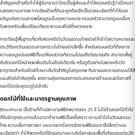
สำคัญของป้ายคือทำให้ผู้รับทราบว่าใครเป็นผู้ส่งและทำให้ครอบครัวรู้ว่ามีใครมา
แสดงความเคารพ การเขียนป้ายที่ดีและถูกต้องจึงเป็นรายละเอียดที่ทำให้ของ
ขวัญแห่งความเคารพนี้สมบูรณ์ในทุกความหมาย ครอบครัวสามารถดูแบบอื่นๆ
ใน
พวงหรีด
เพื่อเปรียบเทียบราคาและสไตล์ที่หลากหลาย
การเรียนรู้พื้นฐานเกี่ยวกับ
พวงหรีดในวัฒนธรรมไทย
ช่วยให้เข้าใจความหมายและ
ประวัติของวัฒนธรรมการคารวะในไทยอย่างลึกซึ้ง สำหรับครอบครัวที่ต้องการ
ความสมบูรณ์ของพิธีตั้งแต่ห้องสวดอภิธรรมไปจนถึงวันฌาปนกิจ สามารถสั่งคู่
กับ
จัดดอกไม้หน้าศพ
เพิ่มเติมในสไตล์เดียวกัน หรือดูตัวอย่างใน
พวงหรีดวัด
ธาตุทอง
สำหรับสไตล์ที่เหมาะกับวัดสำคัญในกรุงเทพ ทีมงานของเราออกแบบให้สี
และสไตล์เข้ากันทุกชิ้น ลดความยุ่งยากของการประสานหลายร้านและลดโอกาสที่
ดอกไม้แต่ละชุดจะดูไม่เข้ากัน
ดอกไม้ที่ใช้และมาตรฐานคุณภาพ
BoonForal เป็นร้านที่ทำเฉพาะงานพิธีศพมาตลอด 25 ปี ไม่ใช่ร้านดอกไม้ทั่วไป
ที่รับจัดทุกประเภทแล้วเอามาทำงานพิธีเป็นครั้งคราว ความเข้าใจในวัฒนธรรม
ไทย ความเชื่อทางศาสนา และมารยาทในการจัดงานพิธีของเราจึงลึกกว่าและ
ละเอียดกว่า ทำให้พวงหรีดที่จัดออกมาเหมาะกับโอกาสและพื้นที่จริงของแต่ละวัด