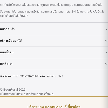
ราคาในเว็บไซต์อาจเปลี่ยนแปลงตามฤดูกาลของดอกไม้และวัตถุดิบ กรุณาสอบถามก่อนสั่งซื้อ
จัดส่งดอกไม้งานศพและพวงหรีดในกรุงเทพและปริมณฑลภายใน 2-4 ชั่วโมง ต่างจังหวัดจัดส่ง
ภายในวันถัดไปขึ้นกับพื้นที่
หมวดสินค้า
บริการจัดดอกไม้
แบบที่นิยม
ติดต่อเรา
ติดต่อสอบถาม:
095-079-6187
หรือ
แชทผ่าน LINE
© BoonForal 2026
นโยบายความเป็นส่วนตัว
ข้อกำหนด
สินค้าทั้งหมด
บริการของ BoonForal ที่เกี่ยวข้อง