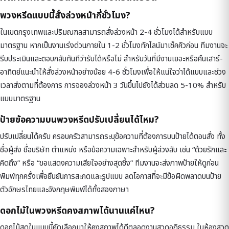
พวงหรีดแบบนี้สั่งล่วงหน้ากี่ชั่วโมง?
ในเขตกรุงเทพและปริมณฑลสามารถสั่งล่วงหน้า 2-4 ชั่วโมงได้สำหรับแบบ
มาตรฐาน หากเป็นงานเร่งด่วนภายใน 1-2 ชั่วโมงทักไลน์มาเช็คคิวก่อน ทีมงานจะ
รีบประเมินและตอบกลับทันทีว่ารับได้หรือไม่ สำหรับวันที่มีงานเยอะหรือคืนเสาร์-
อาทิตย์แนะนำให้สั่งล่วงหน้าอย่างน้อย 4-6 ชั่วโมงเพื่อให้แน่ใจว่าได้แบบและช่วง
เวลาส่งตามที่ต้องการ การจองล่วงหน้า 3 วันขึ้นไปยังได้ส่วนลด 5-10% สำหรับ
แบบมาตรฐาน
ป้ายข้อความบนพวงหรีดปรับเปลี่ยนได้ไหม?
ปรับเปลี่ยนได้ครับ ครอบครัวสามารถระบุข้อความที่ต้องการบนป้ายได้ตอนสั่ง ทั้ง
ชื่อผู้ส่ง ชื่อบริษัท ตำแหน่ง หรือข้อความเฉพาะสำหรับผู้ล่วงลับ เช่น “ด้วยรักและ
คิดถึง” หรือ “ขอแสดงความเสียใจอย่างสุดซึ้ง” ทีมงานจะส่งภาพป้ายให้ดูก่อน
พิมพ์ทุกครั้งเพื่อยืนยันการสะกดและรูปแบบ ลดโอกาสที่จะมีข้อผิดพลาดบนป้าย
ตัวอักษรไทยและอังกฤษพิมพ์ได้ทั้งสองภาษา
ดอกไม้ในพวงหรีดคงสภาพได้นานแค่ไหน?
ดอกไม้สดในแบบนี้คัดเลือกมาให้คงสภาพได้ดีตลอดงานสวดอภิธรรม ในห้องสวด