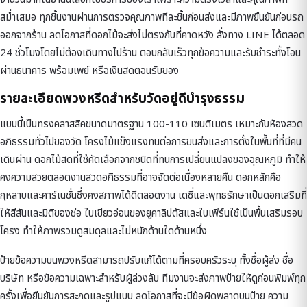
สม่ำเสมอ ทุกชิ้นงานผ่านการตรวจคุณภาพทีละชิ้นก่อนส่งและมีภาพยืนยันก่อนรถ
ออกจากร้าน ลดโอกาสที่ดอกไม้จะส่งไม่ตรงกับที่คาดหวัง สั่งทาง LINE ได้ตลอด
24 ชั่วโมงโดยไม่ต้องเดินทางไปร้าน ตอบกลับเร็วทุกข้อความและรับชำระทั้งโอน
ผ่านธนาคาร พร้อมเพย์ หรือเงินสดตอนรับของ
รายละเอียดพวงหรีดสำหรับวัดอยู่ดีบำรุงธรรม
แบบนี้เป็นทรงคลาสสิคขนาดมาตรฐาน 100-110 เซนติเมตร เหมาะกับห้องสวด
อภิธรรมทั่วไปของวัด โครงไม้แข็งแรงทนต่อการขนส่งและการตั้งในพื้นที่ที่มีคน
เดินผ่าน ดอกไม้สดที่ใช้คัดเลือกจากชนิดที่ทนการเปลี่ยนแปลงของอุณหภูมิ ทำให้
คงความสวยตลอดงานสวดอภิธรรมที่อาจจัดต่อเนื่องหลายคืน ดอกหลักคือ
กุหลาบและคาร์เนชั่นซึ่งคงสภาพได้ดีตลอดงาน เดซี่และพุทธรักษาเป็นดอกเสริมที่
ให้สีสันและมิติของช่อ ใบเขียวอ่อนของยูคาลิปตัสและใบเฟิร์นใช้เป็นพื้นเสริมรอบ
โครง ทำให้ภาพรวมดูสมดุลและไม่หนักด้านใดด้านหนึ่ง
ป้ายข้อความบนพวงหรีดสามารถปรับแก้ได้ตามที่ครอบครัวระบุ ทั้งชื่อผู้ส่ง ชื่อ
บริษัท หรือข้อความเฉพาะสำหรับผู้ล่วงลับ ทีมงานจะส่งภาพป้ายให้ดูก่อนพิมพ์ทุก
ครั้งเพื่อยืนยันการสะกดและรูปแบบ ลดโอกาสที่จะมีข้อผิดพลาดบนป้าย ความ