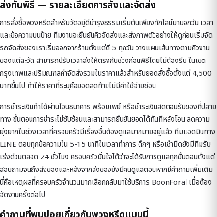
ส่งทันพิธี — รายละเอียดการสั่งและจัดส่ง
การสั่งซื้อพวงหรีดสำหรับวัดอยู่ดีบำรุงธรรมเริ่มต้นเพียงทักไลน์มาบอกวัน เวลา
และข้อความบนป้าย ทีมงานจะยืนยันคิวจัดส่งและส่งภาพตัวอย่างให้ดูก่อนเริ่มจัด
รถจัดส่งของเราเริ่มออกจากร้านตั้งแต่ตี 5 ทุกวัน วางแผนเส้นทางตามคิวงาน
ของแต่ละวัด สามารถปรับเวลาส่งให้ตรงกับช่วงก่อนพิธีโดยไม่ต้องรีบ ในเขต
กรุงเทพและปริมณฑลค่าจัดส่งรวมในราคาแล้วสำหรับยอดสั่งซื้อตั้งแต่ 4,500
บาทขึ้นไป ทำให้ราคาที่ระบุคือยอดสุดท้ายไม่มีค่าใช้จ่ายซ่อน
การชำระเงินทำได้ผ่านโอนธนาคาร พร้อมเพย์ หรือชำระเงินสดตอนรับของที่ปลาย
ทาง ขั้นตอนการชำระไม่ซับซ้อนและสามารถยืนยันยอดได้ทันทีหลังโอน ลดความ
ยุ่งยากในช่วงเวลาที่ครอบครัวมีเรื่องอื่นต้องดูแลมากมายอยู่แล้ว ทีมแอดมินทาง
LINE ตอบทุกข้อความใน 5-15 นาทีในเวลาทำการ ดึกๆ หรือเช้ามืดยังมีทีมรับ
เร่งด่วนตลอด 24 ชั่วโมง ครอบครัวมั่นใจได้ว่าจะได้รับการดูแลทุกขั้นตอนตั้งแต่
สอบถามจนถึงส่งของและหลังจากส่งของยังมีคนดูแลตอบหากมีคำถามเพิ่มเติม
นี่คือเหตุผลที่ครอบครัวจำนวนมากเลือกกลับมาใช้บริการ BoonForal เมื่อต้อง
จัดงานครั้งต่อไป
คำถามที่พบบ่อยเกี่ยวกับพวงหรีดแบบนี้