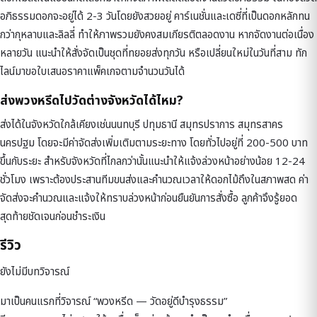
อภิธรรมดอกจะอยู่ได้ 2-3 วันโดยยังสวยอยู่ คาร์เนชั่นและเดซี่ที่เป็นดอกหลักทน
กว่ากุหลาบและลิลลี่ ทำให้ภาพรวมยังคงสมเกียรติตลอดงาน หากจัดงานต่อเนื่อง
หลายวัน แนะนำให้สั่งจัดเป็นชุดที่ทยอยส่งทุกวัน หรือเปลี่ยนใหม่ในวันที่สาม ทัก
ไลน์มาขอใบเสนอราคาแพ็คเกจตามจำนวนวันได้
ส่งพวงหรีดไปวัดต่างจังหวัดได้ไหม?
ส่งได้ในจังหวัดใกล้เคียงเช่นนนทบุรี ปทุมธานี สมุทรปราการ สมุทรสาคร
นครปฐม โดยจะมีค่าจัดส่งเพิ่มเติมตามระยะทาง โดยทั่วไปอยู่ที่ 200-500 บาท
ขึ้นกับระยะ สำหรับจังหวัดที่ไกลกว่านั้นแนะนำให้แจ้งล่วงหน้าอย่างน้อย 12-24
ชั่วโมง เพราะต้องประสานทีมขนส่งและคำนวณเวลาให้ดอกไม้ถึงในสภาพสด ค่า
จัดส่งจะคำนวณและแจ้งให้ทราบล่วงหน้าก่อนยืนยันการสั่งซื้อ ลูกค้าจึงรู้ยอด
สุดท้ายชัดเจนก่อนชำระเงิน
รีวิว
ยังไม่มีบทวิจารณ์
มาเป็นคนแรกที่วิจารณ์ “พวงหรีด — วัดอยู่ดีบำรุงธรรม”