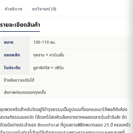
คำอธิบาย
บทวิจารณ์ (0)
รายละเอียดสินค้า
ขนาด
100-110 ซม.
ดอกหลัก
กุหลาบ + คาร์เนชั่น
ใบประดับ
ยูคาลิปตัส + เฟิร์น
ป้ายข้อความปรับได้
ส่งภาพก่อนรถออกทุกครั้ง
ชุดพวงหรีดสำหรับวัดอยู่ดีบำรุงธรรมเป็นรูปแบบที่ออกแบบมาให้พอดีกับห้อง
สวดอภิธรรมของวัด ใช้ดอกไม้สดคัดเลือกจากปากคลองตลาดในเช้าวันส่ง จัด
ด้วยมือช่างประจำของ BoonForal ที่ดูแลงานพิธีศพมาตลอด 25 ปี ครอบครัว
จำนวนมากในย่านนี้เลือกใช้บริการของเราเพราะความตรงเวลาและคุณภาพที่