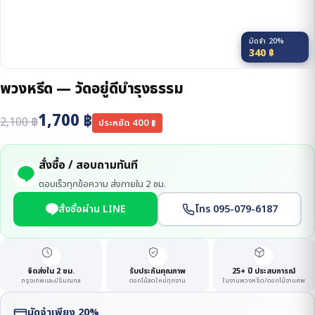
มัดจำ 20%
340
฿
พวงหรีด — วัดอยู่ดีบำรุงธรรม
1,700
฿
2,100
฿
ประหยัด
400
฿
สั่งซื้อ / สอบถามทันที
ตอบเร็วทุกข้อความ ส่งภายใน 2 ชม.
สั่งซื้อผ่าน LINE
โทร 095-079-6187
จัดส่งใน 2 ชม.
รับประกันคุณภาพ
25+ ปี ประสบการณ์
กรุงเทพและปริมณฑล
ดอกไม้สดใหม่ทุกงาน
ในงานพวงหรีด/ดอกไม้งานศพ
มัดจำเพียง 20%