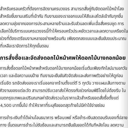
สำหรับครอบครัวที่ต้องการจัดงานครบวงจร สามารถสั่งคู่กับ
จัดดอกไม้หน้าโลง
สำหรับชิ้นงานเสริมที่เข้ากัน ทีมงานของเราออกแบบให้สีและสไตล์เข้ากันทุกชิ้น
ลดความยุ่งยากของการประสานหลายร้านและรับส่วนลดเพิ่มเมื่อสั่งครบชุด การ
เลือกใช้บริการแบบครบวงจรนี้ทำให้ครอบครัวประหยัดเวลาและลดความเครียดใน
ช่วงที่ต้องเตรียมงานหลายอย่างพร้อมกัน เพียงตกลงแบบและยืนยันงบประมาณ
ที่เหลือเราจัดการให้ทุกขั้นตอน
การสั่งซื้อและจัดส่งดอกไม้หน้าศพให้ดอกไม้บางกอกน้อย
การสั่งซื้อดอกไม้หน้าศพสำหรับดอกไม้บางกอกน้อยเริ่มต้นเพียงทักไลน์มาบอกวัน
เวลา และข้อความบนป้าย ทีมงานจะยืนยันคิวจัดส่งและส่งภาพตัวอย่างให้ดูก่อน
เริ่มจัด รถจัดส่งของเราเริ่มออกจากร้านตั้งแต่ตี 5 ทุกวัน วางแผนเส้นทางตาม
คิวงานของแต่ละวัด สามารถปรับเวลาส่งให้ตรงกับช่วงก่อนพิธีโดยไม่ต้องรีบ ใน
เขตกรุงเทพและปริมณฑลค่าจัดส่งรวมในราคาแล้วสำหรับยอดสั่งซื้อตั้งแต่
4,500 บาทขึ้นไป ทำให้ราคาที่ระบุคือยอดสุดท้ายไม่มีค่าใช้จ่ายซ่อน
การชำระเงินทำได้ผ่านโอนธนาคาร พร้อมเพย์ หรือชำระเงินสดตอนรับของที่ปลาย
ทาง ขั้นตอนการชำระไม่ซับซ้อนและสามารถยืนยันยอดได้ทันทีหลังโอน ลดความ