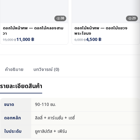
38
29
ดอกไม้หน้าศพ — ดอกไม้คลองสาม
ดอกไม้หน้าศพ — ดอกไม้แขวง
วา
พระโขนง
11,000
฿
4,500
฿
15,000
฿
6,000
฿
คำอธิบาย
บทวิจารณ์ (0)
รายละเอียดสินค้า
ขนาด
90-110 ซม.
ดอกหลัก
ลิลลี่ + คาร์เนชั่น + เดซี่
ใบประดับ
ยูคาลิปตัส + เฟิร์น