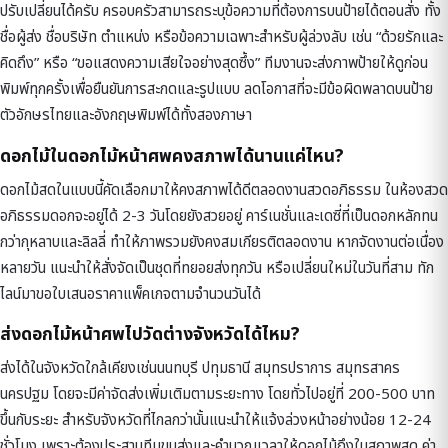
ปรับเปลี่ยนได้ครับ ครอบครัวสามารถระบุข้อความที่ต้องการบนป้ายได้ตอนสั่ง ทั้ง
ชื่อผู้ส่ง ชื่อบริษัท ตำแหน่ง หรือข้อความเฉพาะสำหรับผู้ล่วงลับ เช่น “ด้วยรักและ
คิดถึง” หรือ “ขอแสดงความเสียใจอย่างสุดซึ้ง” ทีมงานจะส่งภาพป้ายให้ดูก่อน
พิมพ์ทุกครั้งเพื่อยืนยันการสะกดและรูปแบบ ลดโอกาสที่จะมีข้อผิดพลาดบนป้าย
ตัวอักษรไทยและอังกฤษพิมพ์ได้ทั้งสองภาษา
ดอกไม้ในดอกไม้หน้าศพคงสภาพได้นานแค่ไหน?
ดอกไม้สดในแบบนี้คัดเลือกมาให้คงสภาพได้ดีตลอดงานสวดอภิธรรม ในห้องสวด
อภิธรรมดอกจะอยู่ได้ 2-3 วันโดยยังสวยอยู่ คาร์เนชั่นและเดซี่ที่เป็นดอกหลักทน
กว่ากุหลาบและลิลลี่ ทำให้ภาพรวมยังคงสมเกียรติตลอดงาน หากจัดงานต่อเนื่อง
หลายวัน แนะนำให้สั่งจัดเป็นชุดที่ทยอยส่งทุกวัน หรือเปลี่ยนใหม่ในวันที่สาม ทัก
ไลน์มาขอใบเสนอราคาแพ็คเกจตามจำนวนวันได้
ส่งดอกไม้หน้าศพไปวัดต่างจังหวัดได้ไหม?
ส่งได้ในจังหวัดใกล้เคียงเช่นนนทบุรี ปทุมธานี สมุทรปราการ สมุทรสาคร
นครปฐม โดยจะมีค่าจัดส่งเพิ่มเติมตามระยะทาง โดยทั่วไปอยู่ที่ 200-500 บาท
ขึ้นกับระยะ สำหรับจังหวัดที่ไกลกว่านั้นแนะนำให้แจ้งล่วงหน้าอย่างน้อย 12-24
ชั่วโมง เพราะต้องประสานทีมขนส่งและคำนวณเวลาให้ดอกไม้ถึงในสภาพสด ค่า