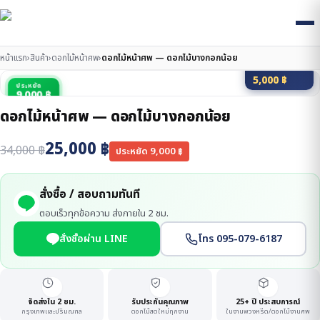
หน้าแรก
›
สินค้า
›
ดอกไม้หน้าศพ
›
ดอกไม้หน้าศพ — ดอกไม้บางกอกน้อย
มัดจำ 20%
5,000
฿
ประหยัด
9,000 ฿
ดอกไม้หน้าศพ — ดอกไม้บางกอกน้อย
25,000
฿
34,000
฿
ประหยัด
9,000
฿
สั่งซื้อ / สอบถามทันที
ตอบเร็วทุกข้อความ ส่งภายใน 2 ชม.
สั่งซื้อผ่าน LINE
โทร 095-079-6187
จัดส่งใน 2 ชม.
รับประกันคุณภาพ
25+ ปี ประสบการณ์
กรุงเทพและปริมณฑล
ดอกไม้สดใหม่ทุกงาน
ในงานพวงหรีด/ดอกไม้งานศพ