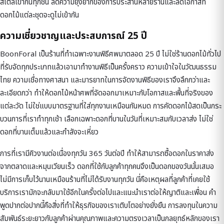
สไตล์เข้ากันทุกชิ้น ลดความยุ่งยากของการประสานหลายร้านและลดโอกาสที่
ดอกไม้แต่ละชุดจะดูไม่เข้ากัน
ความเชี่ยวชาญและประสบการณ์ 25 ปี
BoonForal เป็นร้านที่ทำเฉพาะงานพิธีศพมาตลอด 25 ปี ไม่ใช่ร้านดอกไม้ทั่วไป
ที่รับจัดทุกประเภทแล้วเอามาทำงานพิธีเป็นครั้งคราว ความเข้าใจในวัฒนธรรม
ไทย ความเชื่อทางศาสนา และมารยาทในการจัดงานพิธีของเราจึงลึกกว่าและ
ละเอียดกว่า ทำให้ดอกไม้หน้าศพที่จัดออกมาเหมาะกับโอกาสและพื้นที่จริงของ
แต่ละวัด ไม่ใช่แบบมาตรฐานที่ใส่ทุกงานเหมือนกันหมด การคัดดอกไม้สดเป็นกระ
บวนการที่เราทำทุกเช้า เลือกเฉพาะดอกที่บานในวันที่เหมาะสมกับเวลาส่ง ไม่ใช่
ดอกที่บานเต็มแล้วและกำลังจะเหี่ยว
การที่เรามีคิวงานต่อเนื่องทุกวัน 365 วันต่อปี ทำให้สามารถซื้อดอกในราคาส่ง
จากตลาดและหมุนเวียนเร็ว ดอกที่ใช้กับลูกค้าทุกคนจึงเป็นดอกของวันนั้นเสมอ
ไม่มีการเก็บไว้นานเหมือนร้านที่ไม่ได้รับงานทุกวัน นี่คือเหตุผลที่ลูกค้าที่เคยใช้
บริการเรามักจะกลับมาใช้อีกในครั้งต่อไปและแนะนำเราต่อให้ญาติและเพื่อน คำ
พูดปากต่อปากนี้คือสิ่งที่ทำให้ธุรกิจของเราเติบโตอย่างยั่งยืน การลงทุนในความ
สัมพันธ์ระยะยาวกับลูกค้าผ่านคุณภาพและความตรงเวลาเป็นกลยุทธ์หลักของเรา