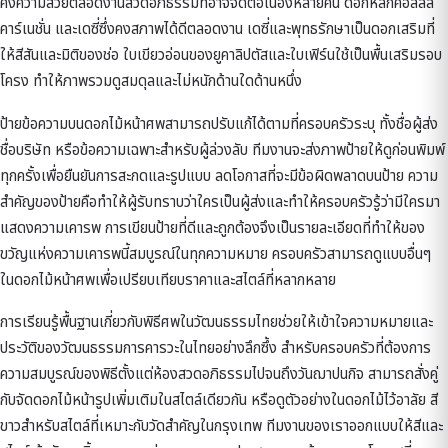
คงความสวยตลอดงานสวดอภิธรรมที่อาจจัดต่อเนื่องหลายคืน ดอกหลักคือลิลลี่
คาร์เนชั่น และเดซี่ซึ่งคงสภาพได้ดีตลอดงาน เดซี่และพุทธรักษาเป็นดอกเสริมที่
ให้สีสันและมิติของช่อ ใบเขียวอ่อนของยูคาลิปตัสและใบเฟิร์นใช้เป็นพื้นเสริมรอบ
โครง ทำให้ภาพรวมดูสมดุลและไม่หนักด้านใดด้านหนึ่ง
ป้ายข้อความบนดอกไม้หน้าศพสามารถปรับแก้ได้ตามที่ครอบครัวระบุ ทั้งชื่อผู้ส่ง
ชื่อบริษัท หรือข้อความเฉพาะสำหรับผู้ล่วงลับ ทีมงานจะส่งภาพป้ายให้ดูก่อนพิมพ์
ทุกครั้งเพื่อยืนยันการสะกดและรูปแบบ ลดโอกาสที่จะมีข้อผิดพลาดบนป้าย ความ
สำคัญของป้ายคือทำให้ผู้รับทราบว่าใครเป็นผู้ส่งและทำให้ครอบครัวรู้ว่ามีใครมา
แสดงความเคารพ การเขียนป้ายที่ดีและถูกต้องจึงเป็นรายละเอียดที่ทำให้ของ
ขวัญแห่งความเคารพนี้สมบูรณ์ในทุกความหมาย ครอบครัวสามารถดูแบบอื่นๆ
ใน
ดอกไม้หน้าศพ
เพื่อเปรียบเทียบราคาและสไตล์ที่หลากหลาย
การเรียนรู้พื้นฐานเกี่ยวกับ
พิธีศพในวัฒนธรรมไทย
ช่วยให้เข้าใจความหมายและ
ประวัติของวัฒนธรรมการคารวะในไทยอย่างลึกซึ้ง สำหรับครอบครัวที่ต้องการ
ความสมบูรณ์ของพิธีตั้งแต่ห้องสวดอภิธรรมไปจนถึงวันฌาปนกิจ สามารถสั่งคู่
กับ
จัดดอกไม้หน้ารูป
เพิ่มเติมในสไตล์เดียวกัน หรือดูตัวอย่างใน
ดอกไม้ไว้อาลัย สี
ขาว
สำหรับสไตล์ที่เหมาะกับวัดสำคัญในกรุงเทพ ทีมงานของเราออกแบบให้สีและ