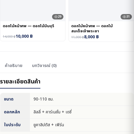
29
31
ดอกไม้หน้าศพ — ดอกไม้มีนบุรี
ดอกไม้หน้าศพ — ดอกไม้
สมเด็จเจ้าพระยา
10,000
฿
8,000
฿
14,000
฿
11,000
฿
คำอธิบาย
บทวิจารณ์ (0)
รายละเอียดสินค้า
ขนาด
90-110 ซม.
ดอกหลัก
ลิลลี่ + คาร์เนชั่น + เดซี่
ใบประดับ
ยูคาลิปตัส + เฟิร์น