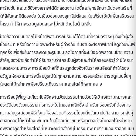
คงความสวยตลอดงานสวดอภิธรรมที่อาจจัดต่อเนื่องหลายคืน ดอกหลักคือลิลลี่
คาร์เนชั่น และเดซี่ซึ่งคงสภาพได้ดีตลอดงาน เดซี่และพุทธรักษาเป็นดอกเสริมที่
ให้สีสันและมิติของช่อ ใบเขียวอ่อนของยูคาลิปตัสและใบเฟิร์นใช้เป็นพื้นเสริมรอบ
โครง ทำให้ภาพรวมดูสมดุลและไม่หนักด้านใดด้านหนึ่ง
ป้ายข้อความบนดอกไม้หน้าศพสามารถปรับแก้ได้ตามที่ครอบครัวระบุ ทั้งชื่อผู้ส่ง
ชื่อบริษัท หรือข้อความเฉพาะสำหรับผู้ล่วงลับ ทีมงานจะส่งภาพป้ายให้ดูก่อนพิมพ์
ทุกครั้งเพื่อยืนยันการสะกดและรูปแบบ ลดโอกาสที่จะมีข้อผิดพลาดบนป้าย ความ
สำคัญของป้ายคือทำให้ผู้รับทราบว่าใครเป็นผู้ส่งและทำให้ครอบครัวรู้ว่ามีใครมา
แสดงความเคารพ การเขียนป้ายที่ดีและถูกต้องจึงเป็นรายละเอียดที่ทำให้ของ
ขวัญแห่งความเคารพนี้สมบูรณ์ในทุกความหมาย ครอบครัวสามารถดูแบบอื่นๆ
ใน
ดอกไม้หน้าศพ
เพื่อเปรียบเทียบราคาและสไตล์ที่หลากหลาย
การเรียนรู้พื้นฐานเกี่ยวกับ
พิธีศพในวัฒนธรรมไทย
ช่วยให้เข้าใจความหมายและ
ประวัติของวัฒนธรรมการคารวะในไทยอย่างลึกซึ้ง สำหรับครอบครัวที่ต้องการ
ความสมบูรณ์ของพิธีตั้งแต่ห้องสวดอภิธรรมไปจนถึงวันฌาปนกิจ สามารถสั่งคู่
กับ
จัดดอกไม้หน้าโลง
เพิ่มเติมในสไตล์เดียวกัน หรือดูตัวอย่างใน
ดอกไม้หน้างาน
ศพราคาถูก
สำหรับสไตล์ที่เหมาะกับวัดสำคัญในกรุงเทพ ทีมงานของเราออกแบบ