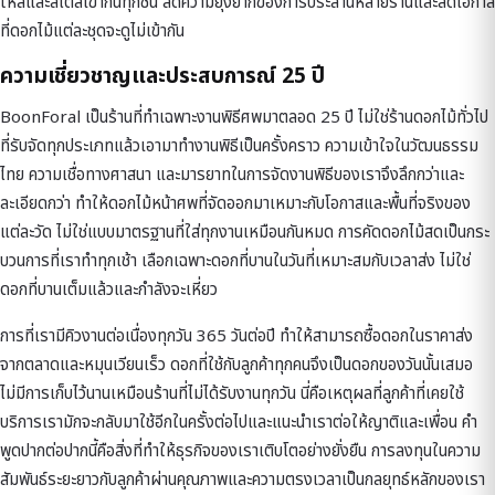
ให้สีและสไตล์เข้ากันทุกชิ้น ลดความยุ่งยากของการประสานหลายร้านและลดโอกาส
ที่ดอกไม้แต่ละชุดจะดูไม่เข้ากัน
ความเชี่ยวชาญและประสบการณ์ 25 ปี
BoonForal เป็นร้านที่ทำเฉพาะงานพิธีศพมาตลอด 25 ปี ไม่ใช่ร้านดอกไม้ทั่วไป
ที่รับจัดทุกประเภทแล้วเอามาทำงานพิธีเป็นครั้งคราว ความเข้าใจในวัฒนธรรม
ไทย ความเชื่อทางศาสนา และมารยาทในการจัดงานพิธีของเราจึงลึกกว่าและ
ละเอียดกว่า ทำให้ดอกไม้หน้าศพที่จัดออกมาเหมาะกับโอกาสและพื้นที่จริงของ
แต่ละวัด ไม่ใช่แบบมาตรฐานที่ใส่ทุกงานเหมือนกันหมด การคัดดอกไม้สดเป็นกระ
บวนการที่เราทำทุกเช้า เลือกเฉพาะดอกที่บานในวันที่เหมาะสมกับเวลาส่ง ไม่ใช่
ดอกที่บานเต็มแล้วและกำลังจะเหี่ยว
การที่เรามีคิวงานต่อเนื่องทุกวัน 365 วันต่อปี ทำให้สามารถซื้อดอกในราคาส่ง
จากตลาดและหมุนเวียนเร็ว ดอกที่ใช้กับลูกค้าทุกคนจึงเป็นดอกของวันนั้นเสมอ
ไม่มีการเก็บไว้นานเหมือนร้านที่ไม่ได้รับงานทุกวัน นี่คือเหตุผลที่ลูกค้าที่เคยใช้
บริการเรามักจะกลับมาใช้อีกในครั้งต่อไปและแนะนำเราต่อให้ญาติและเพื่อน คำ
พูดปากต่อปากนี้คือสิ่งที่ทำให้ธุรกิจของเราเติบโตอย่างยั่งยืน การลงทุนในความ
สัมพันธ์ระยะยาวกับลูกค้าผ่านคุณภาพและความตรงเวลาเป็นกลยุทธ์หลักของเรา