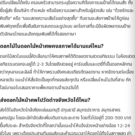
ปรับเปลี่ยนได้ครับ ครอบครัวสามารถระบุข้อความที่ต้องการบนป้ายได้ตอนสั่ง ทั้ง
ชื่อผู้ส่ง ชื่อบริษัท ตำแหน่ง หรือข้อความเฉพาะสำหรับผู้ล่วงลับ เช่น “ด้วยรักและ
คิดถึง” หรือ “ขอแสดงความเสียใจอย่างสุดซึ้ง” ทีมงานจะส่งภาพป้ายให้ดูก่อน
พิมพ์ทุกครั้งเพื่อยืนยันการสะกดและรูปแบบ ลดโอกาสที่จะมีข้อผิดพลาดบนป้าย
ตัวอักษรไทยและอังกฤษพิมพ์ได้ทั้งสองภาษา
ดอกไม้ในดอกไม้หน้าศพคงสภาพได้นานแค่ไหน?
ดอกไม้สดในแบบนี้คัดเลือกมาให้คงสภาพได้ดีตลอดงานสวดอภิธรรม ในห้องสวด
อภิธรรมดอกจะอยู่ได้ 2-3 วันโดยยังสวยอยู่ คาร์เนชั่นและเดซี่ที่เป็นดอกหลักทน
กว่ากุหลาบและลิลลี่ ทำให้ภาพรวมยังคงสมเกียรติตลอดงาน หากจัดงานต่อเนื่อง
หลายวัน แนะนำให้สั่งจัดเป็นชุดที่ทยอยส่งทุกวัน หรือเปลี่ยนใหม่ในวันที่สาม ทัก
ไลน์มาขอใบเสนอราคาแพ็คเกจตามจำนวนวันได้
ส่งดอกไม้หน้าศพไปวัดต่างจังหวัดได้ไหม?
ส่งได้ในจังหวัดใกล้เคียงเช่นนนทบุรี ปทุมธานี สมุทรปราการ สมุทรสาคร
นครปฐม โดยจะมีค่าจัดส่งเพิ่มเติมตามระยะทาง โดยทั่วไปอยู่ที่ 200-500 บาท
ขึ้นกับระยะ สำหรับจังหวัดที่ไกลกว่านั้นแนะนำให้แจ้งล่วงหน้าอย่างน้อย 12-24
ชั่วโมง เพราะต้องประสานทีมขนส่งและคำนวณเวลาให้ดอกไม้ถึงในสภาพสด ค่า