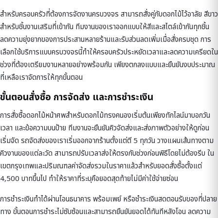
สำหรับครอบครัวที่ต้องการจัดงานครบวงจร สามารถสั่งคู่กับ
ดอกไม้ไว้อาลัย สีขาว
สำหรับชิ้นงานเสริมที่เข้ากัน ทีมงานของเราออกแบบให้สีและสไตล์เข้ากันทุกชิ้น
ลดความยุ่งยากของการประสานหลายร้านและรับส่วนลดเพิ่มเมื่อสั่งครบชุด การ
เลือกใช้บริการแบบครบวงจรนี้ทำให้ครอบครัวประหยัดเวลาและลดความเครียดใน
ช่วงที่ต้องเตรียมงานหลายอย่างพร้อมกัน เพียงตกลงแบบและยืนยันงบประมาณ
ที่เหลือเราจัดการให้ทุกขั้นตอน
ขั้นตอนสั่งซื้อ การจัดส่ง และการชำระเงิน
การสั่งซื้อดอกไม้หน้าศพสำหรับดอกไม้ทรงคนองเริ่มต้นเพียงทักไลน์มาบอกวัน
เวลา และข้อความบนป้าย ทีมงานจะยืนยันคิวจัดส่งและส่งภาพตัวอย่างให้ดูก่อน
เริ่มจัด รถจัดส่งของเราเริ่มออกจากร้านตั้งแต่ตี 5 ทุกวัน วางแผนเส้นทางตาม
คิวงานของแต่ละวัด สามารถปรับเวลาส่งให้ตรงกับช่วงก่อนพิธีโดยไม่ต้องรีบ ใน
เขตกรุงเทพและปริมณฑลค่าจัดส่งรวมในราคาแล้วสำหรับยอดสั่งซื้อตั้งแต่
4,500 บาทขึ้นไป ทำให้ราคาที่ระบุคือยอดสุดท้ายไม่มีค่าใช้จ่ายซ่อน
การชำระเงินทำได้ผ่านโอนธนาคาร พร้อมเพย์ หรือชำระเงินสดตอนรับของที่ปลาย
ทาง ขั้นตอนการชำระไม่ซับซ้อนและสามารถยืนยันยอดได้ทันทีหลังโอน ลดความ