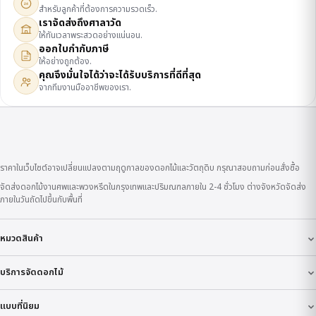
24
สำหรับลูกค้าที่ต้องการความรวดเร็ว.
เราจัดส่งถึงศาลาวัด
ให้ทันเวลาพระสวดอย่างแน่นอน.
ออกใบกำกับภาษี
ให้อย่างถูกต้อง.
คุณจึงมั่นใจได้ว่าจะได้รับบริการที่ดีที่สุด
จากทีมงานมืออาชีพของเรา.
ราคาในเว็บไซต์อาจเปลี่ยนแปลงตามฤดูกาลของดอกไม้และวัตถุดิบ กรุณาสอบถามก่อนสั่งซื้อ
จัดส่งดอกไม้งานศพและพวงหรีดในกรุงเทพและปริมณฑลภายใน 2-4 ชั่วโมง ต่างจังหวัดจัดส่ง
ภายในวันถัดไปขึ้นกับพื้นที่
หมวดสินค้า
บริการจัดดอกไม้
แบบที่นิยม