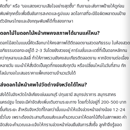
คิดถึง” หรือ “ขอแสดงความเสียใจอย่างสุดซึ้ง” ทีมงานจะส่งภาพป้ายให้ดูก่อน
พิมพ์ทุกครั้งเพื่อยืนยันการสะกดและรูปแบบ ลดโอกาสที่จะมีข้อผิดพลาดบนป้าย
ตัวอักษรไทยและอังกฤษพิมพ์ได้ทั้งสองภาษา
ดอกไม้ในดอกไม้หน้าศพคงสภาพได้นานแค่ไหน?
ดอกไม้สดในแบบนี้คัดเลือกมาให้คงสภาพได้ดีตลอดงานสวดอภิธรรม ในห้องสวด
อภิธรรมดอกจะอยู่ได้ 2-3 วันโดยยังสวยอยู่ คาร์เนชั่นและเดซี่ที่เป็นดอกหลักทน
กว่ากุหลาบและลิลลี่ ทำให้ภาพรวมยังคงสมเกียรติตลอดงาน หากจัดงานต่อเนื่อง
หลายวัน แนะนำให้สั่งจัดเป็นชุดที่ทยอยส่งทุกวัน หรือเปลี่ยนใหม่ในวันที่สาม ทัก
ไลน์มาขอใบเสนอราคาแพ็คเกจตามจำนวนวันได้
ส่งดอกไม้หน้าศพไปวัดต่างจังหวัดได้ไหม?
ส่งได้ในจังหวัดใกล้เคียงเช่นนนทบุรี ปทุมธานี สมุทรปราการ สมุทรสาคร
นครปฐม โดยจะมีค่าจัดส่งเพิ่มเติมตามระยะทาง โดยทั่วไปอยู่ที่ 200-500 บาท
ขึ้นกับระยะ สำหรับจังหวัดที่ไกลกว่านั้นแนะนำให้แจ้งล่วงหน้าอย่างน้อย 12-24
ชั่วโมง เพราะต้องประสานทีมขนส่งและคำนวณเวลาให้ดอกไม้ถึงในสภาพสด ค่า
จัดส่งจะคำนวณและแจ้งให้ทราบล่วงหน้าก่อนยืนยันการสั่งซื้อ ลูกค้าจึงรู้ยอด