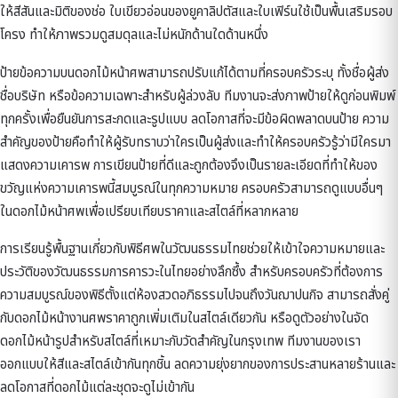
ให้สีสันและมิติของช่อ ใบเขียวอ่อนของยูคาลิปตัสและใบเฟิร์นใช้เป็นพื้นเสริมรอบ
โครง ทำให้ภาพรวมดูสมดุลและไม่หนักด้านใดด้านหนึ่ง
ป้ายข้อความบนดอกไม้หน้าศพสามารถปรับแก้ได้ตามที่ครอบครัวระบุ ทั้งชื่อผู้ส่ง
ชื่อบริษัท หรือข้อความเฉพาะสำหรับผู้ล่วงลับ ทีมงานจะส่งภาพป้ายให้ดูก่อนพิมพ์
ทุกครั้งเพื่อยืนยันการสะกดและรูปแบบ ลดโอกาสที่จะมีข้อผิดพลาดบนป้าย ความ
สำคัญของป้ายคือทำให้ผู้รับทราบว่าใครเป็นผู้ส่งและทำให้ครอบครัวรู้ว่ามีใครมา
แสดงความเคารพ การเขียนป้ายที่ดีและถูกต้องจึงเป็นรายละเอียดที่ทำให้ของ
ขวัญแห่งความเคารพนี้สมบูรณ์ในทุกความหมาย ครอบครัวสามารถดูแบบอื่นๆ
ใน
ดอกไม้หน้าศพ
เพื่อเปรียบเทียบราคาและสไตล์ที่หลากหลาย
การเรียนรู้พื้นฐานเกี่ยวกับ
พิธีศพในวัฒนธรรมไทย
ช่วยให้เข้าใจความหมายและ
ประวัติของวัฒนธรรมการคารวะในไทยอย่างลึกซึ้ง สำหรับครอบครัวที่ต้องการ
ความสมบูรณ์ของพิธีตั้งแต่ห้องสวดอภิธรรมไปจนถึงวันฌาปนกิจ สามารถสั่งคู่
กับ
ดอกไม้หน้างานศพราคาถูก
เพิ่มเติมในสไตล์เดียวกัน หรือดูตัวอย่างใน
จัด
ดอกไม้หน้ารูป
สำหรับสไตล์ที่เหมาะกับวัดสำคัญในกรุงเทพ ทีมงานของเรา
ออกแบบให้สีและสไตล์เข้ากันทุกชิ้น ลดความยุ่งยากของการประสานหลายร้านและ
ลดโอกาสที่ดอกไม้แต่ละชุดจะดูไม่เข้ากัน