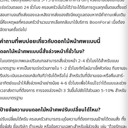
LINE ตอบทุกข้อความใน 5-15 นาทีในเวลาทำการ ดึกๆ หรือเช้ามืดยังมีทีมรับ
เร่งด่วนตลอด 24 ชั่วโมง ครอบครัวมั่นใจได้ว่าจะได้รับการดูแลทุกขั้นตอนตั้งแต่
สอบถามจนถึงส่งของและหลังจากส่งของยังมีคนดูแลตอบหากมีคำถามเพิ่มเติม
นี่คือเหตุผลที่ครอบครัวจำนวนมากเลือกกลับมาใช้บริการ BoonForal เมื่อต้อง
จัดงานครั้งต่อไป
คำถามที่พบบ่อยเกี่ยวกับดอกไม้หน้าศพแบบนี้
ดอกไม้หน้าศพแบบนี้สั่งล่วงหน้ากี่ชั่วโมง?
ในเขตกรุงเทพและปริมณฑลสามารถสั่งล่วงหน้า 2-4 ชั่วโมงได้สำหรับแบบ
มาตรฐาน หากเป็นงานเร่งด่วนภายใน 1-2 ชั่วโมงทักไลน์มาเช็คคิวก่อน ทีมงานจะ
รีบประเมินและตอบกลับทันทีว่ารับได้หรือไม่ สำหรับวันที่มีงานเยอะหรือคืนเสาร์-
อาทิตย์แนะนำให้สั่งล่วงหน้าอย่างน้อย 4-6 ชั่วโมงเพื่อให้แน่ใจว่าได้แบบและช่วง
เวลาส่งตามที่ต้องการ การจองล่วงหน้า 3 วันขึ้นไปยังได้ส่วนลด 5-10% สำหรับ
แบบมาตรฐาน
ป้ายข้อความบนดอกไม้หน้าศพปรับเปลี่ยนได้ไหม?
ปรับเปลี่ยนได้ครับ ครอบครัวสามารถระบุข้อความที่ต้องการบนป้ายได้ตอนสั่ง ทั้ง
ชื่อผู้ส่ง ชื่อบริษัท ตำแหน่ง หรือข้อความเฉพาะสำหรับผู้ล่วงลับ เช่น “ด้วยรักและ