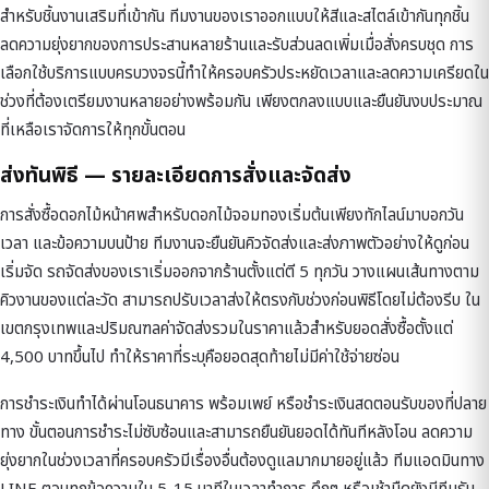
สำหรับชิ้นงานเสริมที่เข้ากัน ทีมงานของเราออกแบบให้สีและสไตล์เข้ากันทุกชิ้น
ลดความยุ่งยากของการประสานหลายร้านและรับส่วนลดเพิ่มเมื่อสั่งครบชุด การ
เลือกใช้บริการแบบครบวงจรนี้ทำให้ครอบครัวประหยัดเวลาและลดความเครียดใน
ช่วงที่ต้องเตรียมงานหลายอย่างพร้อมกัน เพียงตกลงแบบและยืนยันงบประมาณ
ที่เหลือเราจัดการให้ทุกขั้นตอน
ส่งทันพิธี — รายละเอียดการสั่งและจัดส่ง
การสั่งซื้อดอกไม้หน้าศพสำหรับดอกไม้จอมทองเริ่มต้นเพียงทักไลน์มาบอกวัน
เวลา และข้อความบนป้าย ทีมงานจะยืนยันคิวจัดส่งและส่งภาพตัวอย่างให้ดูก่อน
เริ่มจัด รถจัดส่งของเราเริ่มออกจากร้านตั้งแต่ตี 5 ทุกวัน วางแผนเส้นทางตาม
คิวงานของแต่ละวัด สามารถปรับเวลาส่งให้ตรงกับช่วงก่อนพิธีโดยไม่ต้องรีบ ใน
เขตกรุงเทพและปริมณฑลค่าจัดส่งรวมในราคาแล้วสำหรับยอดสั่งซื้อตั้งแต่
4,500 บาทขึ้นไป ทำให้ราคาที่ระบุคือยอดสุดท้ายไม่มีค่าใช้จ่ายซ่อน
การชำระเงินทำได้ผ่านโอนธนาคาร พร้อมเพย์ หรือชำระเงินสดตอนรับของที่ปลาย
ทาง ขั้นตอนการชำระไม่ซับซ้อนและสามารถยืนยันยอดได้ทันทีหลังโอน ลดความ
ยุ่งยากในช่วงเวลาที่ครอบครัวมีเรื่องอื่นต้องดูแลมากมายอยู่แล้ว ทีมแอดมินทาง