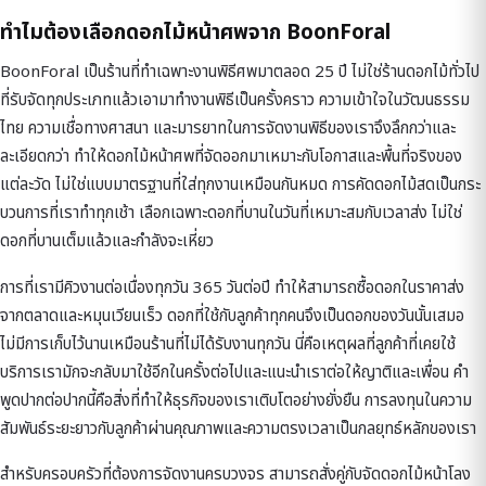
ทำไมต้องเลือกดอกไม้หน้าศพจาก BoonForal
BoonForal เป็นร้านที่ทำเฉพาะงานพิธีศพมาตลอด 25 ปี ไม่ใช่ร้านดอกไม้ทั่วไป
ที่รับจัดทุกประเภทแล้วเอามาทำงานพิธีเป็นครั้งคราว ความเข้าใจในวัฒนธรรม
ไทย ความเชื่อทางศาสนา และมารยาทในการจัดงานพิธีของเราจึงลึกกว่าและ
ละเอียดกว่า ทำให้ดอกไม้หน้าศพที่จัดออกมาเหมาะกับโอกาสและพื้นที่จริงของ
แต่ละวัด ไม่ใช่แบบมาตรฐานที่ใส่ทุกงานเหมือนกันหมด การคัดดอกไม้สดเป็นกระ
บวนการที่เราทำทุกเช้า เลือกเฉพาะดอกที่บานในวันที่เหมาะสมกับเวลาส่ง ไม่ใช่
ดอกที่บานเต็มแล้วและกำลังจะเหี่ยว
การที่เรามีคิวงานต่อเนื่องทุกวัน 365 วันต่อปี ทำให้สามารถซื้อดอกในราคาส่ง
จากตลาดและหมุนเวียนเร็ว ดอกที่ใช้กับลูกค้าทุกคนจึงเป็นดอกของวันนั้นเสมอ
ไม่มีการเก็บไว้นานเหมือนร้านที่ไม่ได้รับงานทุกวัน นี่คือเหตุผลที่ลูกค้าที่เคยใช้
บริการเรามักจะกลับมาใช้อีกในครั้งต่อไปและแนะนำเราต่อให้ญาติและเพื่อน คำ
พูดปากต่อปากนี้คือสิ่งที่ทำให้ธุรกิจของเราเติบโตอย่างยั่งยืน การลงทุนในความ
สัมพันธ์ระยะยาวกับลูกค้าผ่านคุณภาพและความตรงเวลาเป็นกลยุทธ์หลักของเรา
สำหรับครอบครัวที่ต้องการจัดงานครบวงจร สามารถสั่งคู่กับ
จัดดอกไม้หน้าโลง