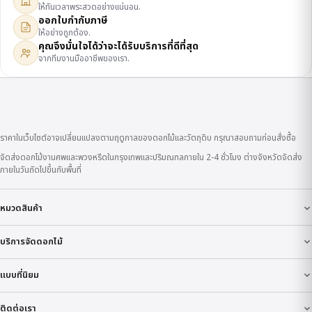
ให้ทันเวลาพระสวดอย่างแน่นอน.
ออกใบกำกับภาษี
ให้อย่างถูกต้อง.
คุณจึงมั่นใจได้ว่าจะได้รับบริการที่ดีที่สุด
จากทีมงานมืออาชีพของเรา.
ราคาในเว็บไซต์อาจเปลี่ยนแปลงตามฤดูกาลของดอกไม้และวัตถุดิบ กรุณาสอบถามก่อนสั่งซื้อ
จัดส่งดอกไม้งานศพและพวงหรีดในกรุงเทพและปริมณฑลภายใน 2-4 ชั่วโมง ต่างจังหวัดจัดส่ง
ภายในวันถัดไปขึ้นกับพื้นที่
หมวดสินค้า
บริการจัดดอกไม้
แบบที่นิยม
ติดต่อเรา