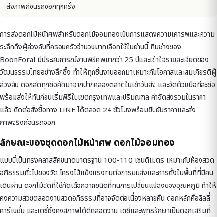
ส่งภาพก่อนรถออกทุกครั้ง
การส่งดอกไม้หน้าศพสำหรับดอกไม้จอมทองเป็นการแสดงความเคารพและความ
ระลึกถึงผู้ล่วงลับที่ครอบครัวจำนวนมากเลือกใช้ในย่านนี้ ทีมช่างของ
BoonForal มีประสบการณ์งานพิธีศพมากว่า 25 ปีและเข้าใจรายละเอียดของ
วัฒนธรรมไทยอย่างลึกซึ้ง ทำให้ทุกชิ้นงานออกมาเหมาะกับโอกาสและสมเกียรติผู้
ล่วงลับ ดอกสดทุกช่อคัดมาจากปากคลองตลาดในเช้าวันส่ง และจัดด้วยมือทีละช่อ
พร้อมส่งให้ทันก่อนเริ่มพิธีในเขตกรุงเทพและปริมณฑล ค่าจัดส่งรวมในราคา
แล้ว ติดต่อสั่งซื้อทาง LINE ได้ตลอด 24 ชั่วโมงพร้อมยืนยันราคาและส่ง
ภาพจริงก่อนรถออก
ลักษณะของชุดดอกไม้หน้าศพ ดอกไม้จอมทอง
แบบนี้เป็นทรงคลาสสิคขนาดมาตรฐาน 100-110 เซนติเมตร เหมาะกับห้องสวด
อภิธรรมทั่วไปของวัด โครงไม้แข็งแรงทนต่อการขนส่งและการตั้งในพื้นที่ที่มีคน
เดินผ่าน ดอกไม้สดที่ใช้คัดเลือกจากชนิดที่ทนการเปลี่ยนแปลงของอุณหภูมิ ทำให้
คงความสวยตลอดงานสวดอภิธรรมที่อาจจัดต่อเนื่องหลายคืน ดอกหลักคือลิลลี่
คาร์เนชั่น และเดซี่ซึ่งคงสภาพได้ดีตลอดงาน เดซี่และพุทธรักษาเป็นดอกเสริมที่