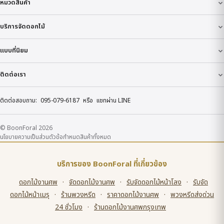
หมวดสินค้า
บริการจัดดอกไม้
แบบที่นิยม
ติดต่อเรา
ติดต่อสอบถาม:
095-079-6187
หรือ
แชทผ่าน LINE
© BoonForal 2026
นโยบายความเป็นส่วนตัว
ข้อกำหนด
สินค้าทั้งหมด
บริการของ BoonForal ที่เกี่ยวข้อง
ดอกไม้งานศพ
·
จัดดอกไม้งานศพ
·
รับจัดดอกไม้หน้าโลง
·
รับจัด
ดอกไม้หน้าเมรุ
·
ร้านพวงหรีด
·
ราคาดอกไม้งานศพ
·
พวงหรีดส่งด่วน
24 ชั่วโมง
·
ร้านดอกไม้งานศพกรุงเทพ