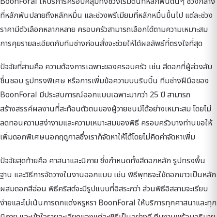
BoonForal ให้บริการครอบคลุมทั้งช่วงเริ่มต้นที่หลักพันต้นๆ ช่วงกลาง
ที่หลักพันปลายถึงหลักหมื่น และช่วงพรีเมียมที่หลักหมื่นขึ้นไป แต่ละช่วง
ราคามีตัวเลือกหลากหลาย ครอบครัวสามารถเลือกได้ตามความเหมาะสม
การคุยรายละเอียดกับทีมช่างก่อนสั่งจะช่วยให้ได้ผลลัพธ์ที่ตรงใจที่สุด
ปัจจัยที่สามคือ ความต้องการเฉพาะของครอบครัว เช่น สีดอกที่ผู้ล่วงลับ
ชื่นชอบ รูปทรงพิเศษ หรือการเพิ่มข้อความบนริบบิ้น ทีมช่างฝีมือของ
BoonForal มีประสบการณ์ออกแบบเฉพาะมากว่า 25 ปี สามารถ
สร้างสรรค์ผลงานที่สะท้อนตัวตนของผู้วายชนม์ได้อย่างเหมาะสม โดยไม่
ลดทอนความสง่างามและความเหมาะสมของพิธี ครอบครัวบางท่านขอให้
เพิ่มดอกพิเศษนอกฤดูกาลซึ่งเราก็จัดหาให้ได้โดยไม่คิดค่าจัดหาเพิ่ม
ปัจจัยสุดท้ายคือ ศาสนาและนิกาย ซึ่งกำหนดทั้งสีดอกหลัก รูปทรงพื้น
ฐาน และวิธีการจัดวางในงานออกแบบ เช่น พิธีพุทธจะใช้ดอกขาวเป็นหลัก
ผสมดอกสีอ่อน พิธีคริสต์จะมีรูปแบบที่อิสระกว่า ส่วนพิธีอิสลามจะเรียบ
ง่ายและไม่เน้นการตกแต่งหรูหรา BoonForal ให้บริการทุกศาสนาและทุก
นิกาย และเข้าใจรายละเอียดของแต่ละพิธีเป็นอย่างดี ทีมงานพร้อมอธิบาย