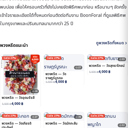
พบบ่อย เพื่อให้ครอบครัวที่ยังไม่เคยจัดพิธีศพมาก่อน หรือนานๆ จัดครั้ง
เข้าใจรายละเอียดได้ทั้งหมดก่อนติดต่อทีมงาน BoonForal ที่ดูแลพิธีศพ
ในกรุงเทพและปริมณฑลมามากกว่า 25 ปี
ดูพวงหรีดทั้งหมด
พวงหรีดแนะนำ
Sale 27%
Sale 27%
Sale 27%
33
พวงหรีด — วัดสุทธาโภชน์
27
4,000
฿
5,500
฿
พวงหรีด — วัด
ราษฎร์บูรณะ
4,000
฿
5,500
฿
28
พวงหรีด — วัดอุดมรังสี
4,000
฿
5,500
฿
Sale 27%
Sale 27%
Sale 27%
27
30
พวงหรีด — วัดเกียรติ
พวงหรีด — วัดมักกะสัน
32
ประดิษฐ์