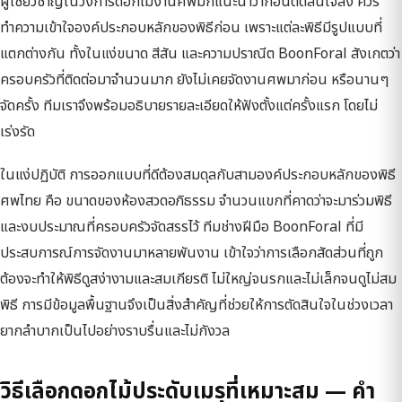
ผู้เชี่ยวชาญในวงการดอกไม้งานศพมักแนะนำว่าก่อนตัดสินใจสั่ง ควร
ทำความเข้าใจองค์ประกอบหลักของพิธีก่อน เพราะแต่ละพิธีมีรูปแบบที่
แตกต่างกัน ทั้งในแง่ขนาด สีสัน และความปราณีต BoonForal สังเกตว่า
ครอบครัวที่ติดต่อมาจำนวนมาก ยังไม่เคยจัดงานศพมาก่อน หรือนานๆ
จัดครั้ง ทีมเราจึงพร้อมอธิบายรายละเอียดให้ฟังตั้งแต่ครั้งแรก โดยไม่
เร่งรัด
ในแง่ปฏิบัติ การออกแบบที่ดีต้องสมดุลกับสามองค์ประกอบหลักของพิธี
ศพไทย คือ ขนาดของห้องสวดอภิธรรม จำนวนแขกที่คาดว่าจะมาร่วมพิธี
และงบประมาณที่ครอบครัวจัดสรรไว้ ทีมช่างฝีมือ BoonForal ที่มี
ประสบการณ์การจัดงานมาหลายพันงาน เข้าใจว่าการเลือกสัดส่วนที่ถูก
ต้องจะทำให้พิธีดูสง่างามและสมเกียรติ ไม่ใหญ่จนรกและไม่เล็กจนดูไม่สม
พิธี การมีข้อมูลพื้นฐานจึงเป็นสิ่งสำคัญที่ช่วยให้การตัดสินใจในช่วงเวลา
ยากลำบากเป็นไปอย่างราบรื่นและไม่กังวล
วิธีเลือกดอกไม้ประดับเมรุที่เหมาะสม — คำ