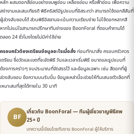
หลัก ผสมดอกสีอ่อนอย่างชมพูอ่อน เหลืองอ่อน หรือฟ้าอ่อน เพื่อความ
สง่างามและสมเกียรติ พิธีคริสต์มีรูปแบบที่อิสระกว่า สามารถใช้ดอกสีสันที่
ผู้ล่วงลับชอบได้ ส่วนพิธีอิสลามจะเน้นความเรียบง่าย ไม่ใช้ดอกหลากสี
หากไม่แน่ใจสามารถปรึกษาทีมช่างของ BoonForal ที่ตอบคำถามได้
ตลอด 24 ชั่วโมงโดยไม่มีค่าใช้จ่าย
ครอบครัวต้องเตรียมข้อมูลอะไรเมื่อสั่ง
ก่อนทักมาสั่ง ครอบครัวควร
เตรียม ชื่อวัดและเขตที่จะจัดพิธี วันและเวลาเริ่มพิธี ขนาดและรูปแบบที่
ต้องการคร่าวๆ งบประมาณที่จัดสรรไว้ และข้อมูลเฉพาะ เช่น สีดอกที่ผู้
ล่วงลับชอบ ข้อความบนริบบิ้น ข้อมูลเหล่านี้จะช่วยให้ทีมเสนอตัวเลือกที่
เหมาะสมที่สุดได้ภายใน 30 นาที
เกี่ยวกับ BoonForal — ทีมผู้เชี่ยวชาญพิธีศพ
BF
25+ ปี
บทความนี้เขียนโดยทีมงาน BoonForal ผู้ให้บริการ