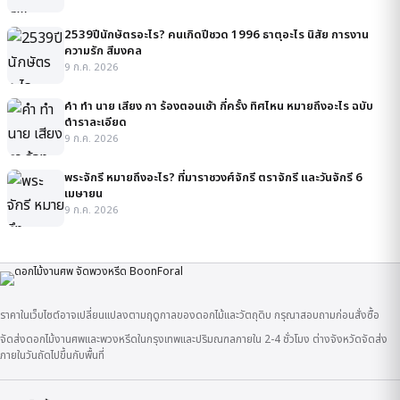
2539ปีนักษัตรอะไร? คนเกิดปีชวด 1996 ธาตุอะไร นิสัย การงาน
ความรัก สีมงคล
9 ก.ค. 2026
คํา ทํา นาย เสียง กา ร้องตอนเช้า กี่ครั้ง ทิศไหน หมายถึงอะไร ฉบับ
ตำราละเอียด
9 ก.ค. 2026
พระจักรี หมายถึงอะไร? ที่มาราชวงศ์จักรี ตราจักรี และวันจักรี 6
เมษายน
9 ก.ค. 2026
ราคาในเว็บไซต์อาจเปลี่ยนแปลงตามฤดูกาลของดอกไม้และวัตถุดิบ กรุณาสอบถามก่อนสั่งซื้อ
จัดส่งดอกไม้งานศพและพวงหรีดในกรุงเทพและปริมณฑลภายใน 2-4 ชั่วโมง ต่างจังหวัดจัดส่ง
ภายในวันถัดไปขึ้นกับพื้นที่