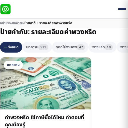
หน้าแรก
›
บทความ
›
ป้ายกำกับ:
รายละเอียดค่าพวงหรีด
ป้ายกำกับ:
รายละเอียดค่าพวงหรีด
ทั้งหมด
บทความ
ดอกไม้งานศพ
พวงหรีด
พวงห
521
47
19
บทความ
ค่าพวงหรีด ใช้ภาษีซื้อได้ไหม คำตอบที่
คุณต้องรู้