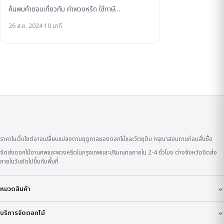
ค้นพบคำตอบเกี่ยวกับ ค่าพวงหรีด ใช้ภาษี…
26 ส.ค. 2024
·
10 นาที
ราคาในเว็บไซต์อาจเปลี่ยนแปลงตามฤดูกาลของดอกไม้และวัตถุดิบ กรุณาสอบถามก่อนสั่งซื้อ
จัดส่งดอกไม้งานศพและพวงหรีดในกรุงเทพและปริมณฑลภายใน 2-4 ชั่วโมง ต่างจังหวัดจัดส่ง
ภายในวันถัดไปขึ้นกับพื้นที่
หมวดสินค้า
บริการจัดดอกไม้