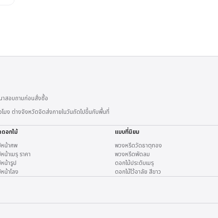
าสอบถามก่อนสั่งซื้อ
 ต่างจังหวัดจัดส่งภายในวันถัดไปขึ้นกับพื้นที่
ดดอกไม้
แบบที่นิยม
้หน้าศพ
พวงหรีดวัดธาตุทอง
หน้าเมรุ ราคา
พวงหรีดพัดลม
หน้ารูป
ดอกไม้ประดับเมรุ
้หน้าโลง
ดอกไม้ไว้อาลัย สีขาว