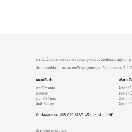
ราคาในเว็บไซต์อาจเปลี่ยนแปลงตามฤดูกาลของดอกไม้และวัตถุดิบ กรุณ
จัดส่งดอกไม้งานศพและพวงหรีดในกรุงเทพและปริมณฑลภายใน 2-4 ชั่วโมง
หมวดสินค้า
บริการจั
ดอกไม้งานศพ
จัดดอกไม
พวงหรีด
จัดดอกไม้
ดอกไม้หน้าเมรุ
จัดดอกไม้
สินค้าทั้งหมด
จัดดอกไม
ติดต่อสอบถาม:
095-079-6187
หรือ
แชทผ่าน LINE
© BoonForal 2026