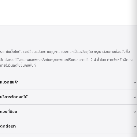
ราคาในเว็บไซต์อาจเปลี่ยนแปลงตามฤดูกาลของดอกไม้และวัตถุดิบ กรุณาสอบถามก่อนสั่งซื้อ
จัดส่งดอกไม้งานศพและพวงหรีดในกรุงเทพและปริมณฑลภายใน 2-4 ชั่วโมง ต่างจังหวัดจัดส่ง
ภายในวันถัดไปขึ้นกับพื้นที่
หมวดสินค้า
บริการจัดดอกไม้
แบบที่นิยม
ติดต่อเรา