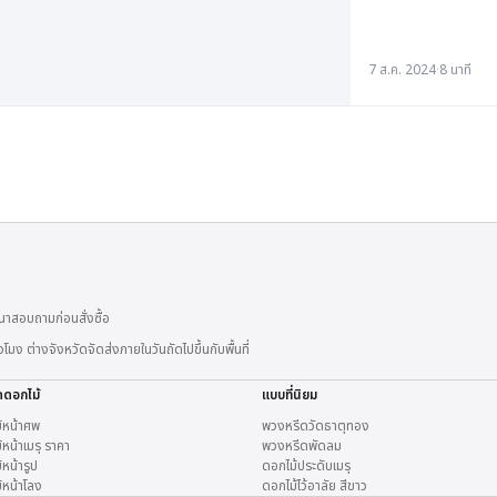
7 ส.ค. 2024
·
8 นาที
าสอบถามก่อนสั่งซื้อ
 ต่างจังหวัดจัดส่งภายในวันถัดไปขึ้นกับพื้นที่
ดดอกไม้
แบบที่นิยม
้หน้าศพ
พวงหรีดวัดธาตุทอง
หน้าเมรุ ราคา
พวงหรีดพัดลม
หน้ารูป
ดอกไม้ประดับเมรุ
้หน้าโลง
ดอกไม้ไว้อาลัย สีขาว