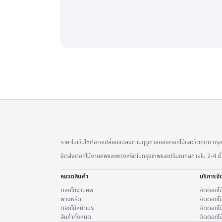
ราคาในเว็บไซต์อาจเปลี่ยนแปลงตามฤดูกาลของดอกไม้และวัตถุดิบ กรุณ
จัดส่งดอกไม้งานศพและพวงหรีดในกรุงเทพและปริมณฑลภายใน 2-4 ชั่วโมง
หมวดสินค้า
บริการจั
ดอกไม้งานศพ
จัดดอกไม
พวงหรีด
จัดดอกไม้
ดอกไม้หน้าเมรุ
จัดดอกไม้
สินค้าทั้งหมด
จัดดอกไม