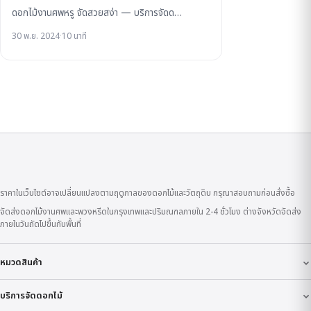
ดอกไม้งานศพหรู จัดสวยสง่า — บริการจัดด…
30 พ.ย. 2024
·
10 นาที
ราคาในเว็บไซต์อาจเปลี่ยนแปลงตามฤดูกาลของดอกไม้และวัตถุดิบ กรุณาสอบถามก่อนสั่งซื้อ
จัดส่งดอกไม้งานศพและพวงหรีดในกรุงเทพและปริมณฑลภายใน 2-4 ชั่วโมง ต่างจังหวัดจัดส่ง
ภายในวันถัดไปขึ้นกับพื้นที่
หมวดสินค้า
บริการจัดดอกไม้