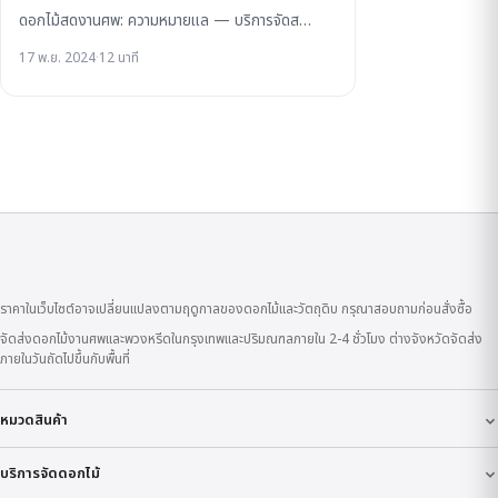
ดอกไม้สดงานศพ: ความหมายแล — บริการจัดส…
17 พ.ย. 2024
·
12 นาที
ราคาในเว็บไซต์อาจเปลี่ยนแปลงตามฤดูกาลของดอกไม้และวัตถุดิบ กรุณาสอบถามก่อนสั่งซื้อ
จัดส่งดอกไม้งานศพและพวงหรีดในกรุงเทพและปริมณฑลภายใน 2-4 ชั่วโมง ต่างจังหวัดจัดส่ง
ภายในวันถัดไปขึ้นกับพื้นที่
หมวดสินค้า
บริการจัดดอกไม้