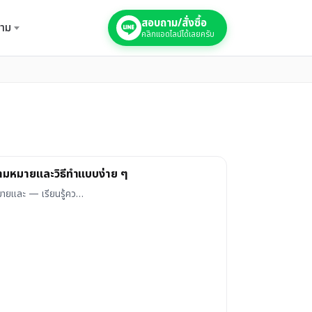
สอบถาม/สั่งซื้อ
าม
คลิกแอดไลน์ได้เลยครับ
วามหมายและวิธีทำแบบง่าย ๆ
มายและ — เรียนรู้คว…