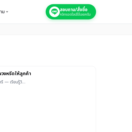
สอบถาม/สั่งซื้อ
าม
คลิกแอดไลน์ได้เลยครับ
อพวงหรีดให้ลูกค้า
หรี — เรียนรู้วิ…