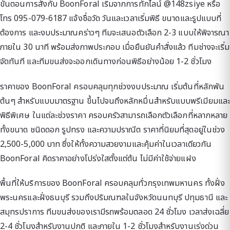
ขั้นตอนการสั่งกับ BoonForal เริ่มจากการทักไลน์ @148zsiye หรือ
โทร 095-079-6187 แจ้งชื่อวัด วันและเวลาเริ่มพิธี ขนาดและรูปแบบที่
ต้องการ และงบประมาณคร่าวๆ ทีมจะเสนอตัวเลือก 2-3 แบบให้พิจารณา
ภายใน 30 นาที พร้อมส่งภาพประกอบ เมื่อยืนยันคำสั่งแล้ว ทีมช่างจะเริ่ม
จัดทันที และทีมขนส่งจะออกเดินทางก่อนพิธีอย่างน้อย 1-2 ชั่วโมง
ราคาของ BoonForal ครอบคลุมทุกช่วงงบประมาณ เริ่มต้นที่หลักพัน
ต้นๆ สำหรับแบบมาตรฐาน ขึ้นไปจนถึงหลักหมื่นสำหรับแบบพรีเมียมและ
พิธีพิเศษ ในแต่ละช่วงราคา ครอบครัวสามารถเลือกตัวเลือกที่หลากหลาย
ทั้งขนาด ชนิดดอก รูปทรง และความปราณีต ราคาที่นิยมที่สุดอยู่ในช่วง
2,500-5,000 บาท ซึ่งให้ทั้งความสวยงามและคุ้มค่าในเวลาเดียวกัน
BoonForal คิดราคาอย่างโปร่งใสตั้งแต่ต้น ไม่มีค่าใช้จ่ายแฝง
พื้นที่ให้บริการของ BoonForal ครอบคลุมทั่วกรุงเทพมหานคร ทั้งฝั่ง
พระนครและฝั่งธนบุรี รวมถึงปริมณฑลในจังหวัดนนทบุรี ปทุมธานี และ
สมุทรปราการ ทีมขนส่งของเรามีรถพร้อมตลอด 24 ชั่วโมง เวลาส่งเฉลี่ย
2-4 ชั่วโมงสำหรับงานปกติ และภายใน 1-2 ชั่วโมงสำหรับงานเร่งด่วน