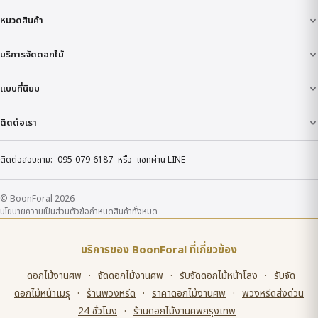
หมวดสินค้า
บริการจัดดอกไม้
แบบที่นิยม
ติดต่อเรา
ติดต่อสอบถาม:
095-079-6187
หรือ
แชทผ่าน LINE
© BoonForal 2026
นโยบายความเป็นส่วนตัว
ข้อกำหนด
สินค้าทั้งหมด
บริการของ BoonForal ที่เกี่ยวข้อง
ดอกไม้งานศพ
·
จัดดอกไม้งานศพ
·
รับจัดดอกไม้หน้าโลง
·
รับจัด
ดอกไม้หน้าเมรุ
·
ร้านพวงหรีด
·
ราคาดอกไม้งานศพ
·
พวงหรีดส่งด่วน
24 ชั่วโมง
·
ร้านดอกไม้งานศพกรุงเทพ