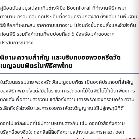
คู่มือฉบับสมบูรณ์จากทีมช่างฝีมือ BoonForal ที่ทำงานพิธีศพมา
ยาวนาน ครอบคลุมทุกประเด็นที่ครอบครัวมักสงสัย ตั้งแต่นิยามพื้นฐาน
วิธีเลือกที่เหมาะสม ราคาตามขนาดงาน ไปจนถึงขั้นตอนสั่งและจัดส่งทัน
ก่อนพิธี รวมถึงคำถามที่พบบ่อยที่สุด 5 ข้อพร้อมคำตอบจาก
ประสบการณ์ตรง
นิยาม ความสำคัญ และบริบทของพวงหรีดวัด
เบญจมบพิตรในพิธีศพไทย
ในวัฒนธรรมไทย พวงหรีดวัดเบญจมบพิตร เป็นองค์ประกอบที่สำคัญ
ของพิธีศพมาตั้งแต่สมัยโบราณ การจัดดอกไม้ในพิธีไม่ได้เป็นเพียงการ
ตกแต่งเพื่อความสวยงาม แต่สื่อถึงความเคารพรักของครอบครัว ความ
ระลึกถึงผู้ล่วงลับ และการอวยพรให้ดวงวิญญาณได้ไปสู่ภพภูมิที่ดี
ดอกไม้แต่ละชนิดที่ใช้มีความหมายต่างกัน เช่น ดอกบัวสื่อถึงความ
บริสุทธิ์ของจิตใจ ดอกลิลลี่สื่อถึงความสง่างามและการคารวะ ดอก