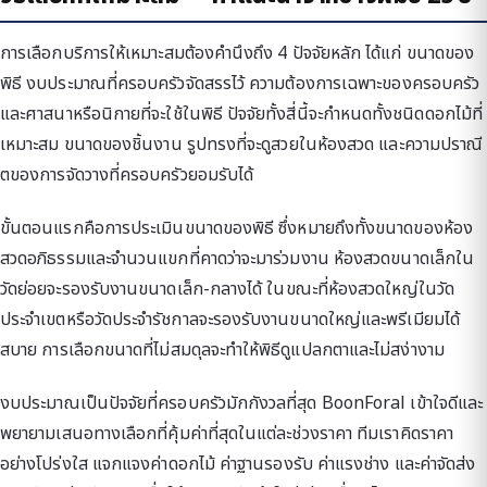
การเลือกบริการให้เหมาะสมต้องคำนึงถึง 4 ปัจจัยหลัก ได้แก่ ขนาดของ
พิธี งบประมาณที่ครอบครัวจัดสรรไว้ ความต้องการเฉพาะของครอบครัว
และศาสนาหรือนิกายที่จะใช้ในพิธี ปัจจัยทั้งสี่นี้จะกำหนดทั้งชนิดดอกไม้ที่
เหมาะสม ขนาดของชิ้นงาน รูปทรงที่จะดูสวยในห้องสวด และความปราณี
ตของการจัดวางที่ครอบครัวยอมรับได้
ขั้นตอนแรกคือการประเมินขนาดของพิธี ซึ่งหมายถึงทั้งขนาดของห้อง
สวดอภิธรรมและจำนวนแขกที่คาดว่าจะมาร่วมงาน ห้องสวดขนาดเล็กใน
วัดย่อยจะรองรับงานขนาดเล็ก-กลางได้ ในขณะที่ห้องสวดใหญ่ในวัด
ประจำเขตหรือวัดประจำรัชกาลจะรองรับงานขนาดใหญ่และพรีเมียมได้
สบาย การเลือกขนาดที่ไม่สมดุลจะทำให้พิธีดูแปลกตาและไม่สง่างาม
งบประมาณเป็นปัจจัยที่ครอบครัวมักกังวลที่สุด BoonForal เข้าใจดีและ
พยายามเสนอทางเลือกที่คุ้มค่าที่สุดในแต่ละช่วงราคา ทีมเราคิดราคา
อย่างโปร่งใส แจกแจงค่าดอกไม้ ค่าฐานรองรับ ค่าแรงช่าง และค่าจัดส่ง