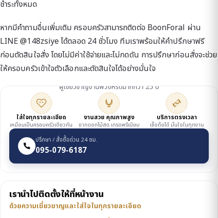
ชำระทั้งหมด
หากมีคำถามอื่นเพิ่มเติม ครอบครัวสามารถติดต่อ BoonForal ผ่าน
LINE @148zsiye ได้ตลอด 24 ชั่วโมง ทีมเราพร้อมให้คำปรึกษาฟรี
ก่อนตัดสินใจสั่ง โดยไม่มีค่าใช้จ่ายและไม่กดดัน การปรึกษาก่อนสั่งจะช่วย
ให้ครอบครัวเข้าใจตัวเลือกและตัดสินใจได้อย่างมั่นใจ
ดูแลโดยเจ้าของร้าน
ผู้เชี่ยวชาญงานพวงหรีดมากกว่า 25 ปี
ใส่ใจทุกรายละเอียด
งานสวย คุณภาพสูง
บริการตรงเวลา
เหมือนเป็นครอบครัวเดียวกัน
จากดอกไม้สด เกรดพรีเมียม
เชื่อถือได้ มั่นใจในทุกงาน
ปรึกษา / สั่งซื้อด่วน 24 ชม.
095-079-6187
เรานำไปติดตั้งให้ที่หน้างาน
ด้วยความเชี่ยวชาญและใส่ใจในทุกรายละเอียด