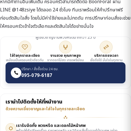
หากมีคำถามอื่นเพิ่มเติม ครอบครัวสามารถติดต่อ BoonForal ผ่าน
LINE @148zsiye ได้ตลอด 24 ชั่วโมง ทีมเราพร้อมให้คำปรึกษาฟรี
ก่อนตัดสินใจสั่ง โดยไม่มีค่าใช้จ่ายและไม่กดดัน การปรึกษาก่อนสั่งจะช่วย
ให้ครอบครัวเข้าใจตัวเลือกและตัดสินใจได้อย่างมั่นใจ
ดูแลโดยเจ้าของร้าน
ผู้เชี่ยวชาญงานพวงหรีดมากกว่า 25 ปี
ใส่ใจทุกรายละเอียด
งานสวย คุณภาพสูง
บริการตรงเวลา
เหมือนเป็นครอบครัวเดียวกัน
จากดอกไม้สด เกรดพรีเมียม
เชื่อถือได้ มั่นใจในทุกงาน
ปรึกษา / สั่งซื้อด่วน 24 ชม.
095-079-6187
เรานำไปติดตั้งให้ที่หน้างาน
ด้วยความเชี่ยวชาญและใส่ใจในทุกรายละเอียด
เรารับจัดทั้ง พวงหรีด และดอกไม้หน้าศพ
พร้อมให้คำปรึกษาเรื่อง ราคาพวงหรีด และวิธีการสั่งซื้อดอกไม้งานศพ อย่าง