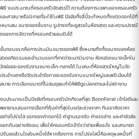
พิธี งบประมาณที่ครอบครัวจัดสรรไว้ ความต้องการเฉพาะของครอบครัว
และศาสนาหรือนิกายที่จะใช้ในพิธี ปัจจัยทั้งสี่นี้จะกำหนดทั้งชนิดดอกไม้ที่
เหมาะสม ขนาดของชิ้นงาน รูปทรงที่จะดูสวยในห้องสวด และความปราณี
ตของการจัดวางที่ครอบครัวยอมรับได้
ขั้นตอนแรกคือการประเมินขนาดของพิธี ซึ่งหมายถึงทั้งขนาดของห้อง
สวดอภิธรรมและจำนวนแขกที่คาดว่าจะมาร่วมงาน ห้องสวดขนาดเล็กใน
วัดย่อยจะรองรับงานขนาดเล็ก-กลางได้ ในขณะที่ห้องสวดใหญ่ในวัด
ประจำเขตหรือวัดประจำรัชกาลจะรองรับงานขนาดใหญ่และพรีเมียมได้
สบาย การเลือกขนาดที่ไม่สมดุลจะทำให้พิธีดูแปลกตาและไม่สง่างาม
งบประมาณเป็นปัจจัยที่ครอบครัวมักกังวลที่สุด BoonForal เข้าใจดีและ
พยายามเสนอทางเลือกที่คุ้มค่าที่สุดในแต่ละช่วงราคา ทีมเราคิดราคา
อย่างโปร่งใส แจกแจงค่าดอกไม้ ค่าฐานรองรับ ค่าแรงช่าง และค่าจัดส่ง
แยกกันอย่างชัดเจน เพื่อให้ครอบครัวเข้าใจว่าจ่ายเพื่ออะไร และสามารถ
ปรับลดส่วนใดส่วนหนึ่งได้หากต้องการ การโปร่งใสนี้คือเหตุผลหนึ่งที่