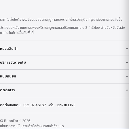
ราคาในเว็บไซต์อาจเปลี่ยนแปลงตามฤดูกาลของดอกไม้และวัตถุดิบ กรุณาสอบถามก่อนสั่งซื้อ
จัดส่งดอกไม้งานศพและพวงหรีดในกรุงเทพและปริมณฑลภายใน 2-4 ชั่วโมง ต่างจังหวัดจัดส่ง
ภายในวันถัดไปขึ้นกับพื้นที่
หมวดสินค้า
บริการจัดดอกไม้
แบบที่นิยม
ติดต่อเรา
ติดต่อสอบถาม:
095-079-6187
หรือ
แชทผ่าน LINE
© BoonForal 2026
นโยบายความเป็นส่วนตัว
ข้อกำหนด
สินค้าทั้งหมด