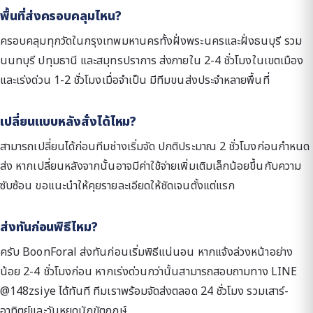
พื้นที่ส่งครอบคลุมไหน?
ครอบคลุมทุกวัดในกรุงเทพมหานครทั้งฝั่งพระนครและฝั่งธนบุรี รวม
นนทบุรี ปทุมธานี และสมุทรปราการ ส่งภายใน 2-4 ชั่วโมงในเขตเมือง
และเร่งด่วน 1-2 ชั่วโมงเมื่อจำเป็น มีทีมขนส่งประจำหลายพื้นที่
เปลี่ยนแบบหลังสั่งได้ไหม?
สามารถเปลี่ยนได้ก่อนทีมช่างเริ่มจัด ปกติประมาณ 2 ชั่วโมงก่อนกำหนด
ส่ง หากเปลี่ยนหลังจากนั้นอาจมีค่าใช้จ่ายเพิ่มเติมเล็กน้อยขึ้นกับความ
ซับซ้อน ขอแนะนำให้คุยรายละเอียดให้ชัดเจนตั้งแต่แรก
ส่งทันก่อนพิธีไหม?
ครับ BoonForal ส่งทันก่อนเริ่มพิธีแน่นอน หากแจ้งล่วงหน้าอย่าง
น้อย 2-4 ชั่วโมงก่อน หากเร่งด่วนกว่านั้นสามารถสอบถามทาง LINE
@148zsiye ได้ทันที ทีมเราพร้อมจัดส่งตลอด 24 ชั่วโมง รวมเสาร์-
อาทิตย์และวันหยุดนักขัตฤกษ์