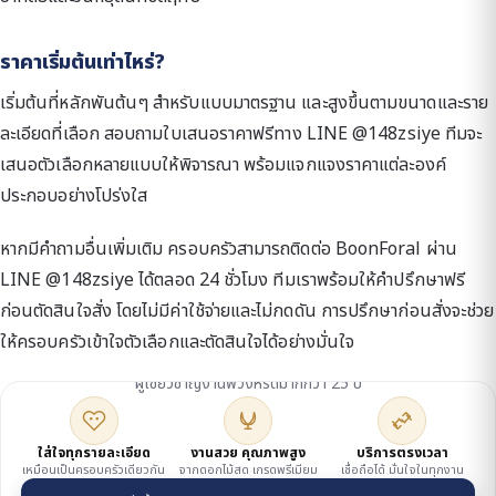
ราคาเริ่มต้นเท่าไหร่?
เริ่มต้นที่หลักพันต้นๆ สำหรับแบบมาตรฐาน และสูงขึ้นตามขนาดและราย
ละเอียดที่เลือก สอบถามใบเสนอราคาฟรีทาง LINE @148zsiye ทีมจะ
เสนอตัวเลือกหลายแบบให้พิจารณา พร้อมแจกแจงราคาแต่ละองค์
ประกอบอย่างโปร่งใส
หากมีคำถามอื่นเพิ่มเติม ครอบครัวสามารถติดต่อ BoonForal ผ่าน
LINE @148zsiye ได้ตลอด 24 ชั่วโมง ทีมเราพร้อมให้คำปรึกษาฟรี
ก่อนตัดสินใจสั่ง โดยไม่มีค่าใช้จ่ายและไม่กดดัน การปรึกษาก่อนสั่งจะช่วย
ให้ครอบครัวเข้าใจตัวเลือกและตัดสินใจได้อย่างมั่นใจ
ดูแลโดยเจ้าของร้าน
ผู้เชี่ยวชาญงานพวงหรีดมากกว่า 25 ปี
ใส่ใจทุกรายละเอียด
งานสวย คุณภาพสูง
บริการตรงเวลา
เหมือนเป็นครอบครัวเดียวกัน
จากดอกไม้สด เกรดพรีเมียม
เชื่อถือได้ มั่นใจในทุกงาน