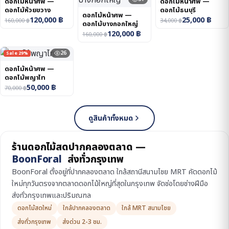
ดอกไม้หน้าศพ —
ดอกไม้หน้าศพ —
ดอกไม้ห้วยขวาง
ดอกไม้ธนบุรี
ดอกไม้หน้าศพ —
120,000
฿
25,000
฿
160,000
฿
34,000
฿
ดอกไม้บางกอกใหญ่
120,000
฿
160,000
฿
26
Sale 29%
ดอกไม้หน้าศพ —
ดอกไม้พญาไท
50,000
฿
70,000
฿
ดูสินค้าทั้งหมด
ร้านดอกไม้สดปากคลองตลาด —
BoonForal
ส่งทั่วกรุงเทพ
BoonForal ตั้งอยู่ที่ปากคลองตลาด ใกล้สถานีสนามไชย MRT คัดดอกไม้
ใหม่ทุกวันตรงจากตลาดดอกไม้ใหญ่ที่สุดในกรุงเทพ จัดช่อโดยช่างฝีมือ
ส่งทั่วกรุงเทพและปริมณฑล
ดอกไม้สดใหม่
ใกล้ปากคลองตลาด
ใกล้ MRT สนามไชย
ส่งทั่วกรุงเทพ
ส่งด่วน 2-3 ชม.