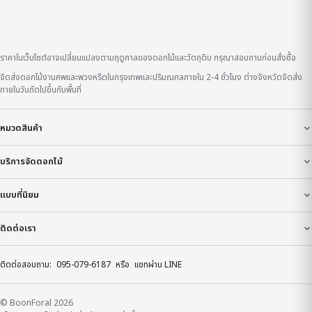
ราคาในเว็บไซต์อาจเปลี่ยนแปลงตามฤดูกาลของดอกไม้และวัตถุดิบ กรุณาสอบถามก่อนสั่งซื้อ
จัดส่งดอกไม้งานศพและพวงหรีดในกรุงเทพและปริมณฑลภายใน 2-4 ชั่วโมง ต่างจังหวัดจัดส่ง
ภายในวันถัดไปขึ้นกับพื้นที่
หมวดสินค้า
บริการจัดดอกไม้
แบบที่นิยม
ติดต่อเรา
ติดต่อสอบถาม:
095-079-6187
หรือ
แชทผ่าน LINE
© BoonForal 2026