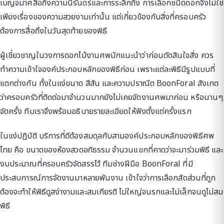
เบญจมาศสื่อถึงความนิรันดร์และการระลึกถึง การเลือกชนิดดอกจึงไม่ใช่
เพียงเรื่องของความสวยงามเท่านั้น แต่เกี่ยวข้องกับสิ่งที่ครอบครัว
ต้องการสื่อถึงในวันสุดท้ายของพิธี
ผู้เชี่ยวชาญในวงการดอกไม้งานศพมักแนะนำว่าก่อนตัดสินใจสั่ง ควร
ทำความเข้าใจองค์ประกอบหลักของพิธีก่อน เพราะแต่ละพิธีมีรูปแบบที่
แตกต่างกัน ทั้งในแง่ขนาด สีสัน และความปราณีต BoonForal สังเกต
ว่าครอบครัวที่ติดต่อมาจำนวนมากยังไม่เคยจัดงานศพมาก่อน หรือนานๆ
จัดครั้ง ทีมเราจึงพร้อมอธิบายรายละเอียดให้ฟังตั้งแต่ครั้งแรก
ในแง่ปฏิบัติ บริการที่ดีต้องสมดุลกับสามองค์ประกอบหลักของพิธีศพ
ไทย คือ ขนาดของห้องสวดอภิธรรม จำนวนแขกที่คาดว่าจะมาร่วมพิธี และ
งบประมาณที่ครอบครัวจัดสรรไว้ ทีมช่างฝีมือ BoonForal ที่มี
ประสบการณ์การจัดงานมาหลายพันงาน เข้าใจว่าการเลือกสัดส่วนที่ถูก
ต้องจะทำให้พิธีดูสง่างามและสมเกียรติ ไม่ใหญ่จนรกและไม่เล็กจนดูไม่สม
พิธี