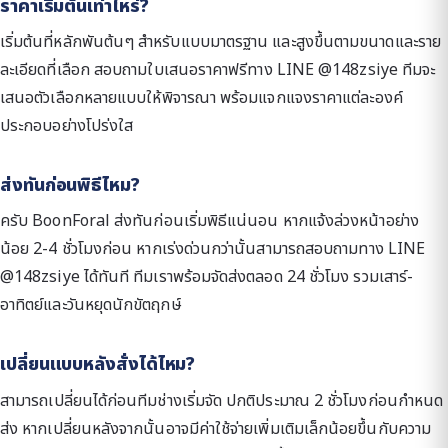
ราคาเริ่มต้นเท่าไหร่?
เริ่มต้นที่หลักพันต้นๆ สำหรับแบบมาตรฐาน และสูงขึ้นตามขนาดและราย
ละเอียดที่เลือก สอบถามใบเสนอราคาฟรีทาง LINE @148zsiye ทีมจะ
เสนอตัวเลือกหลายแบบให้พิจารณา พร้อมแจกแจงราคาแต่ละองค์
ประกอบอย่างโปร่งใส
ส่งทันก่อนพิธีไหม?
ครับ BoonForal ส่งทันก่อนเริ่มพิธีแน่นอน หากแจ้งล่วงหน้าอย่าง
น้อย 2-4 ชั่วโมงก่อน หากเร่งด่วนกว่านั้นสามารถสอบถามทาง LINE
@148zsiye ได้ทันที ทีมเราพร้อมจัดส่งตลอด 24 ชั่วโมง รวมเสาร์-
อาทิตย์และวันหยุดนักขัตฤกษ์
เปลี่ยนแบบหลังสั่งได้ไหม?
สามารถเปลี่ยนได้ก่อนทีมช่างเริ่มจัด ปกติประมาณ 2 ชั่วโมงก่อนกำหนด
ส่ง หากเปลี่ยนหลังจากนั้นอาจมีค่าใช้จ่ายเพิ่มเติมเล็กน้อยขึ้นกับความ