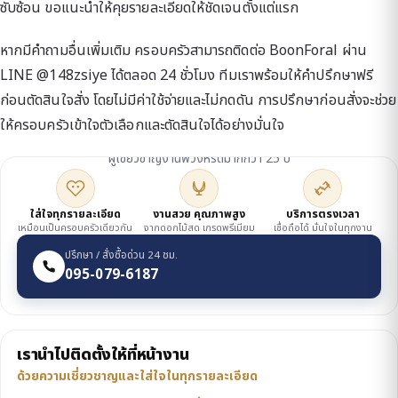
ซับซ้อน ขอแนะนำให้คุยรายละเอียดให้ชัดเจนตั้งแต่แรก
หากมีคำถามอื่นเพิ่มเติม ครอบครัวสามารถติดต่อ BoonForal ผ่าน
LINE @148zsiye ได้ตลอด 24 ชั่วโมง ทีมเราพร้อมให้คำปรึกษาฟรี
ก่อนตัดสินใจสั่ง โดยไม่มีค่าใช้จ่ายและไม่กดดัน การปรึกษาก่อนสั่งจะช่วย
ให้ครอบครัวเข้าใจตัวเลือกและตัดสินใจได้อย่างมั่นใจ
ดูแลโดยเจ้าของร้าน
ผู้เชี่ยวชาญงานพวงหรีดมากกว่า 25 ปี
ใส่ใจทุกรายละเอียด
งานสวย คุณภาพสูง
บริการตรงเวลา
เหมือนเป็นครอบครัวเดียวกัน
จากดอกไม้สด เกรดพรีเมียม
เชื่อถือได้ มั่นใจในทุกงาน
ปรึกษา / สั่งซื้อด่วน 24 ชม.
095-079-6187
เรานำไปติดตั้งให้ที่หน้างาน
ด้วยความเชี่ยวชาญและใส่ใจในทุกรายละเอียด