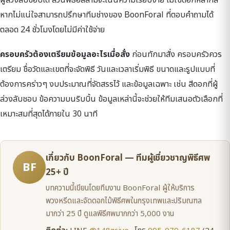
ผู้ล่วงลับชอบได้ ส่วนพิธีอิสลามจะเน้นความเรียบง่าย ไม่ใช้ดอกหลากสี
หากไม่แน่ใจสามารถปรึกษาทีมช่างของ BoonForal ที่ตอบคำถามได้
ตลอด 24 ชั่วโมงโดยไม่มีค่าใช้จ่าย
ครอบครัวต้องเตรียมข้อมูลอะไรเมื่อสั่ง
ก่อนทักมาสั่ง ครอบครัวควร
เตรียม ชื่อวัดและเขตที่จะจัดพิธี วันและเวลาเริ่มพิธี ขนาดและรูปแบบที่
ต้องการคร่าวๆ งบประมาณที่จัดสรรไว้ และข้อมูลเฉพาะ เช่น สีดอกที่ผู้
ล่วงลับชอบ ข้อความบนริบบิ้น ข้อมูลเหล่านี้จะช่วยให้ทีมเสนอตัวเลือกที่
เหมาะสมที่สุดได้ภายใน 30 นาที
เกี่ยวกับ BoonForal — ทีมผู้เชี่ยวชาญพิธีศพ
BF
25+ ปี
บทความนี้เขียนโดยทีมงาน BoonForal ผู้ให้บริการ
พวงหรีดและจัดดอกไม้พิธีศพในกรุงเทพและปริมณฑล
มากว่า 25 ปี ดูแลพิธีศพมากกว่า 5,000 งาน