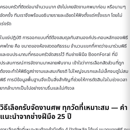
ครอบครัวที่ติดต่อมาจำนวนมาก ยังไม่เคยจัดงานศพมาก่อน หรือนานๆ
จัดครั้ง ทีมเราจึงพร้อมอธิบายรายละเอียดให้ฟังตั้งแต่ครั้งแรก โดยไม่
เร่งรัด
ในแง่ปฏิบัติ การออกแบบที่ดีต้องสมดุลกับสามองค์ประกอบหลักของพิธี
ศพไทย คือ ขนาดของห้องสวดอภิธรรม จำนวนแขกที่คาดว่าจะมาร่วมพิธี
และงบประมาณที่ครอบครัวจัดสรรไว้ ทีมช่างฝีมือ BoonForal ที่มี
ประสบการณ์การจัดงานมาหลายพันงาน เข้าใจว่าการเลือกสัดส่วนที่ถูก
ต้องจะทำให้พิธีดูสง่างามและสมเกียรติ ไม่ใหญ่จนรกและไม่เล็กจนดูไม่สม
พิธี การมีข้อมูลพื้นฐานจึงเป็นสิ่งสำคัญที่ช่วยให้การตัดสินใจในช่วงเวลา
ยากลำบากเป็นไปอย่างราบรื่นและไม่กังวล
วิธีเลือกรับจัดงานศพ ทุกวัดที่เหมาะสม — คำ
แนะนำจากช่างฝีมือ 25 ปี
การเลือกสิ่งที่เหมาะสมต้องคำนึงถึง 4 ปัจจัยหลัก ได้แก่ ขนาดของพิธี งบ