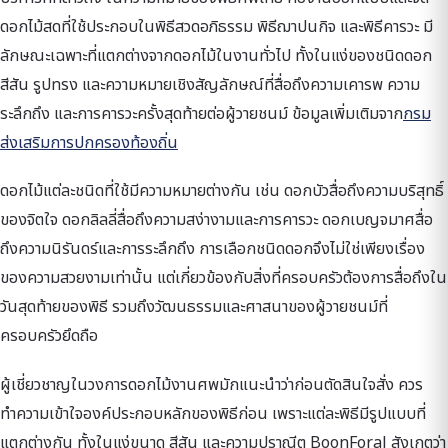
ดอกไม้สดที่ใช้ประกอบในพิธีสวดอภิธรรม พิธีฌาปนกิจ และพิธีคารวะ มี
ลักษณะเฉพาะที่แตกต่างจากดอกไม้ในงานทั่วไป ทั้งในแง่ของชนิดดอก
สีสัน รูปทรง และความหมายเชิงสัญลักษณ์ที่สื่อถึงความเคารพ ความ
ระลึกถึง และการคารวะครั้งสุดท้ายต่อผู้วายชนม์ ข้อมูลเพิ่มเติมจาก
กรม
ส่งเสริมการปกครองท้องถิ่น
ดอกไม้แต่ละชนิดที่ใช้มีความหมายต่างกัน เช่น ดอกบัวสื่อถึงความบริสุทธิ์
ของจิตใจ ดอกลิลลี่สื่อถึงความสง่างามและการคารวะ ดอกเบญจมาศสื่อ
ถึงความนิรันดร์และการระลึกถึง การเลือกชนิดดอกจึงไม่ใช่เพียงเรื่อง
ของความสวยงามเท่านั้น แต่เกี่ยวข้องกับสิ่งที่ครอบครัวต้องการสื่อถึงใน
วันสุดท้ายของพิธี รวมถึงวัฒนธรรมและศาสนาของผู้วายชนม์ที่
ครอบครัวยึดถือ
ผู้เชี่ยวชาญในวงการดอกไม้งานศพมักแนะนำว่าก่อนตัดสินใจสั่ง ควร
ทำความเข้าใจองค์ประกอบหลักของพิธีก่อน เพราะแต่ละพิธีมีรูปแบบที่
แตกต่างกัน ทั้งในแง่ขนาด สีสัน และความปราณีต BoonForal สังเกตว่า