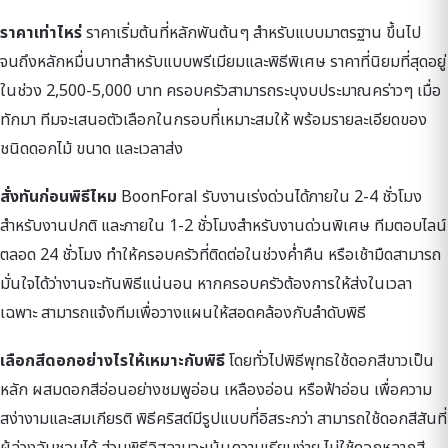
ราคาเท่าไหร่
ราคาเริ่มต้นที่หลักพันต้นๆ สำหรับแบบมาตรฐาน ขึ้นไป
จนถึงหลักหมื่นบาทสำหรับแบบพรีเมียมและพิธีพิเศษ ราคาที่นิยมที่สุดอยู่
ในช่วง 2,500-5,000 บาท ครอบครัวสามารถระบุงบประมาณคร่าวๆ เมื่อ
ทักมา ทีมจะเสนอตัวเลือกในกรอบที่เหมาะสมให้ พร้อมรายละเอียดของ
ชนิดดอกไม้ ขนาด และเวลาส่ง
สั่งทันก่อนพิธีไหม
BoonForal รับงานเร่งด่วนได้ภายใน 2-4 ชั่วโมง
สำหรับงานปกติ และภายใน 1-2 ชั่วโมงสำหรับงานด่วนพิเศษ ทีมตอบไลน์
ตลอด 24 ชั่วโมง ทำให้ครอบครัวที่ติดต่อในช่วงค่ำคืน หรือเช้ามืดสามารถ
มั่นใจได้ว่างานจะทันพิธีแน่นอน หากครอบครัวต้องการให้ส่งในเวลา
เฉพาะ สามารถแจ้งทีมเพื่อวางแผนให้สอดคล้องกับลำดับพิธี
เลือกสีดอกอย่างไรให้เหมาะกับพิธี
โดยทั่วไปพิธีพุทธใช้ดอกสีขาวเป็น
หลัก ผสมดอกสีอ่อนอย่างชมพูอ่อน เหลืองอ่อน หรือฟ้าอ่อน เพื่อความ
สง่างามและสมเกียรติ พิธีคริสต์มีรูปแบบที่อิสระกว่า สามารถใช้ดอกสีสันที่