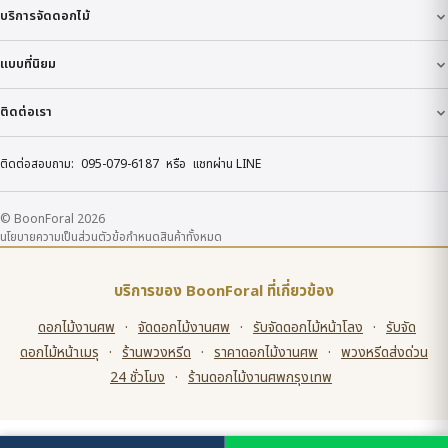
บริการจัดดอกไม้
แบบที่นิยม
ติดต่อเรา
ติดต่อสอบถาม:
095-079-6187
หรือ
แชทผ่าน LINE
© BoonForal 2026
นโยบายความเป็นส่วนตัว
ข้อกำหนด
สินค้าทั้งหมด
บริการของ BoonForal ที่เกี่ยวข้อง
ดอกไม้งานศพ
·
จัดดอกไม้งานศพ
·
รับจัดดอกไม้หน้าโลง
·
รับจัด
ดอกไม้หน้าเมรุ
·
ร้านพวงหรีด
·
ราคาดอกไม้งานศพ
·
พวงหรีดส่งด่วน
24 ชั่วโมง
·
ร้านดอกไม้งานศพกรุงเทพ