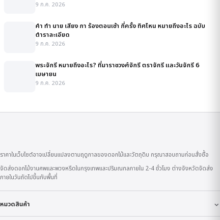
9 ก.ค. 2026
คํา ทํา นาย เสียง กา ร้องตอนเช้า กี่ครั้ง ทิศไหน หมายถึงอะไร ฉบับ
ตำราละเอียด
9 ก.ค. 2026
พระจักรี หมายถึงอะไร? ที่มาราชวงศ์จักรี ตราจักรี และวันจักรี 6
เมษายน
9 ก.ค. 2026
ราคาในเว็บไซต์อาจเปลี่ยนแปลงตามฤดูกาลของดอกไม้และวัตถุดิบ กรุณาสอบถามก่อนสั่งซื้อ
จัดส่งดอกไม้งานศพและพวงหรีดในกรุงเทพและปริมณฑลภายใน 2-4 ชั่วโมง ต่างจังหวัดจัดส่ง
ภายในวันถัดไปขึ้นกับพื้นที่
หมวดสินค้า