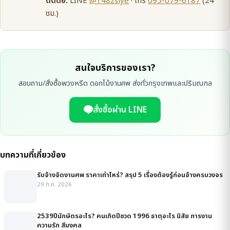
ติดต่อ:
LINE
@148zsiye
· โทร
095-079-6187
(24
ชม.)
สนใจบริการของเรา?
สอบถาม/สั่งซื้อพวงหรีด ดอกไม้งานศพ ส่งทั่วกรุงเทพและปริมณฑล
สั่งซื้อผ่าน LINE
บทความที่เกี่ยวข้อง
รับจ้างจัดงานศพ ราคาเท่าไหร่? สรุป 5 เรื่องต้องรู้ก่อนจ้างครบวงจร
29 ก.ค. 2026
2539ปีนักษัตรอะไร? คนเกิดปีชวด 1996 ธาตุอะไร นิสัย การงาน
ความรัก สีมงคล