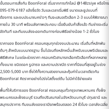
ขั้นตอนการสั่งกับ BoonForal เริ่มจากการทักไลน์ @148zsiye หรือโทร
095-079-6187 แจ้งชื่อวัด วันและเวลาเริ่มพิธี ขนาดและรูปแบบที่
ต้องการ และงบประมาณคร่าวๆ ทีมจะเสนอตัวเลือก 2-3 แบบให้พิจารณา
ภายใน 30 นาที พร้อมส่งภาพประกอบ เมื่อยืนยันคำสั่งแล้ว ทีมช่างจะเริ่ม
จัดทันที และทีมขนส่งจะออกเดินทางก่อนพิธีอย่างน้อย 1-2 ชั่วโมง
ราคาของ BoonForal ครอบคลุมทุกช่วงงบประมาณ เริ่มต้นที่หลักพัน
ต้นๆ สำหรับแบบมาตรฐาน ขึ้นไปจนถึงหลักหมื่นสำหรับแบบพรีเมียมและ
พิธีพิเศษ ในแต่ละช่วงราคา ครอบครัวสามารถเลือกตัวเลือกที่หลากหลาย
ทั้งขนาด ชนิดดอก รูปทรง และความปราณีต ราคาที่นิยมที่สุดอยู่ในช่วง
2,500-5,000 บาท ซึ่งให้ทั้งความสวยงามและคุ้มค่าในเวลาเดียวกัน
BoonForal คิดราคาอย่างโปร่งใสตั้งแต่ต้น ไม่มีค่าใช้จ่ายแฝง
พื้นที่ให้บริการของ BoonForal ครอบคลุมทั่วกรุงเทพมหานคร ทั้งฝั่ง
พระนครและฝั่งธนบุรี รวมถึงปริมณฑลในจังหวัดนนทบุรี ปทุมธานี และ
สมุทรปราการ ทีมขนส่งของเรามีรถพร้อมตลอด 24 ชั่วโมง เวลาส่งเฉลี่ย