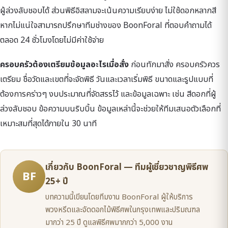
ผู้ล่วงลับชอบได้ ส่วนพิธีอิสลามจะเน้นความเรียบง่าย ไม่ใช้ดอกหลากสี
หากไม่แน่ใจสามารถปรึกษาทีมช่างของ BoonForal ที่ตอบคำถามได้
ตลอด 24 ชั่วโมงโดยไม่มีค่าใช้จ่าย
ครอบครัวต้องเตรียมข้อมูลอะไรเมื่อสั่ง
ก่อนทักมาสั่ง ครอบครัวควร
เตรียม ชื่อวัดและเขตที่จะจัดพิธี วันและเวลาเริ่มพิธี ขนาดและรูปแบบที่
ต้องการคร่าวๆ งบประมาณที่จัดสรรไว้ และข้อมูลเฉพาะ เช่น สีดอกที่ผู้
ล่วงลับชอบ ข้อความบนริบบิ้น ข้อมูลเหล่านี้จะช่วยให้ทีมเสนอตัวเลือกที่
เหมาะสมที่สุดได้ภายใน 30 นาที
เกี่ยวกับ BoonForal — ทีมผู้เชี่ยวชาญพิธีศพ
BF
25+ ปี
บทความนี้เขียนโดยทีมงาน BoonForal ผู้ให้บริการ
พวงหรีดและจัดดอกไม้พิธีศพในกรุงเทพและปริมณฑล
มากว่า 25 ปี ดูแลพิธีศพมากกว่า 5,000 งาน