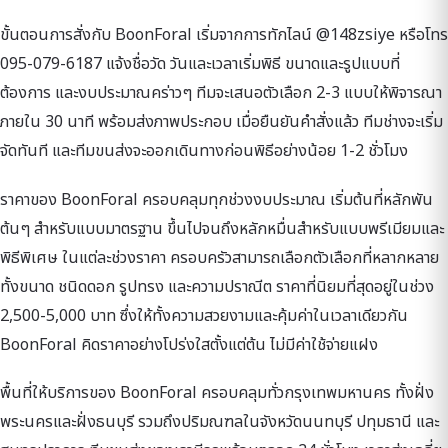
ขั้นตอนการสั่งกับ BoonForal เริ่มจากการทักไลน์ @148zsiye หรือโทร
095-079-6187 แจ้งชื่อวัด วันและเวลาเริ่มพิธี ขนาดและรูปแบบที่
ต้องการ และงบประมาณคร่าวๆ ทีมจะเสนอตัวเลือก 2-3 แบบให้พิจารณา
ภายใน 30 นาที พร้อมส่งภาพประกอบ เมื่อยืนยันคำสั่งแล้ว ทีมช่างจะเริ่ม
จัดทันที และทีมขนส่งจะออกเดินทางก่อนพิธีอย่างน้อย 1-2 ชั่วโมง
ราคาของ BoonForal ครอบคลุมทุกช่วงงบประมาณ เริ่มต้นที่หลักพัน
ต้นๆ สำหรับแบบมาตรฐาน ขึ้นไปจนถึงหลักหมื่นสำหรับแบบพรีเมียมและ
พิธีพิเศษ ในแต่ละช่วงราคา ครอบครัวสามารถเลือกตัวเลือกที่หลากหลาย
ทั้งขนาด ชนิดดอก รูปทรง และความปราณีต ราคาที่นิยมที่สุดอยู่ในช่วง
2,500-5,000 บาท ซึ่งให้ทั้งความสวยงามและคุ้มค่าในเวลาเดียวกัน
BoonForal คิดราคาอย่างโปร่งใสตั้งแต่ต้น ไม่มีค่าใช้จ่ายแฝง
พื้นที่ให้บริการของ BoonForal ครอบคลุมทั่วกรุงเทพมหานคร ทั้งฝั่ง
พระนครและฝั่งธนบุรี รวมถึงปริมณฑลในจังหวัดนนทบุรี ปทุมธานี และ