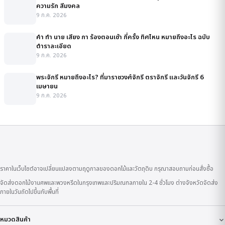
ความรัก สีมงคล
9 ก.ค. 2026
คํา ทํา นาย เสียง กา ร้องตอนเช้า กี่ครั้ง ทิศไหน หมายถึงอะไร ฉบับ
ตำราละเอียด
9 ก.ค. 2026
พระจักรี หมายถึงอะไร? ที่มาราชวงศ์จักรี ตราจักรี และวันจักรี 6
เมษายน
9 ก.ค. 2026
ราคาในเว็บไซต์อาจเปลี่ยนแปลงตามฤดูกาลของดอกไม้และวัตถุดิบ กรุณาสอบถามก่อนสั่งซื้อ
จัดส่งดอกไม้งานศพและพวงหรีดในกรุงเทพและปริมณฑลภายใน 2-4 ชั่วโมง ต่างจังหวัดจัดส่ง
ภายในวันถัดไปขึ้นกับพื้นที่
หมวดสินค้า