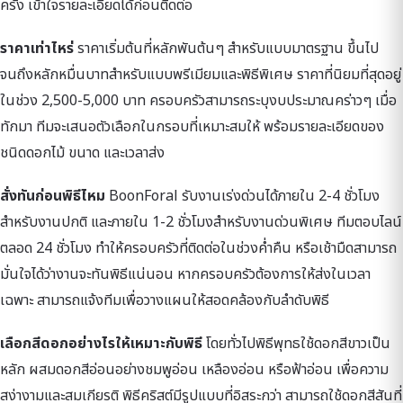
ครั้ง เข้าใจรายละเอียดได้ก่อนติดต่อ
ราคาเท่าไหร่
ราคาเริ่มต้นที่หลักพันต้นๆ สำหรับแบบมาตรฐาน ขึ้นไป
จนถึงหลักหมื่นบาทสำหรับแบบพรีเมียมและพิธีพิเศษ ราคาที่นิยมที่สุดอยู่
ในช่วง 2,500-5,000 บาท ครอบครัวสามารถระบุงบประมาณคร่าวๆ เมื่อ
ทักมา ทีมจะเสนอตัวเลือกในกรอบที่เหมาะสมให้ พร้อมรายละเอียดของ
ชนิดดอกไม้ ขนาด และเวลาส่ง
สั่งทันก่อนพิธีไหม
BoonForal รับงานเร่งด่วนได้ภายใน 2-4 ชั่วโมง
สำหรับงานปกติ และภายใน 1-2 ชั่วโมงสำหรับงานด่วนพิเศษ ทีมตอบไลน์
ตลอด 24 ชั่วโมง ทำให้ครอบครัวที่ติดต่อในช่วงค่ำคืน หรือเช้ามืดสามารถ
มั่นใจได้ว่างานจะทันพิธีแน่นอน หากครอบครัวต้องการให้ส่งในเวลา
เฉพาะ สามารถแจ้งทีมเพื่อวางแผนให้สอดคล้องกับลำดับพิธี
เลือกสีดอกอย่างไรให้เหมาะกับพิธี
โดยทั่วไปพิธีพุทธใช้ดอกสีขาวเป็น
หลัก ผสมดอกสีอ่อนอย่างชมพูอ่อน เหลืองอ่อน หรือฟ้าอ่อน เพื่อความ
สง่างามและสมเกียรติ พิธีคริสต์มีรูปแบบที่อิสระกว่า สามารถใช้ดอกสีสันที่