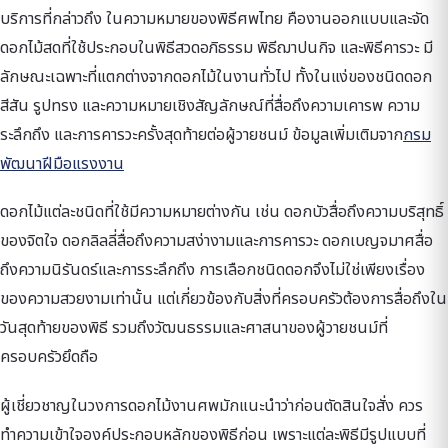
บริการที่กล่าวถึง ในความหมายของพิธีศพไทย คืองานออกแบบและจัด
ดอกไม้สดที่ใช้ประกอบในพิธีสวดอภิธรรม พิธีฌาปนกิจ และพิธีคารวะ มี
ลักษณะเฉพาะที่แตกต่างจากดอกไม้ในงานทั่วไป ทั้งในแง่ของชนิดดอก
สีสัน รูปทรง และความหมายเชิงสัญลักษณ์ที่สื่อถึงความเคารพ ความ
ระลึกถึง และการคารวะครั้งสุดท้ายต่อผู้วายชนม์ ข้อมูลเพิ่มเติมจาก
กรม
พัฒนาฝีมือแรงงาน
ดอกไม้แต่ละชนิดที่ใช้มีความหมายต่างกัน เช่น ดอกบัวสื่อถึงความบริสุทธิ์
ของจิตใจ ดอกลิลลี่สื่อถึงความสง่างามและการคารวะ ดอกเบญจมาศสื่อ
ถึงความนิรันดร์และการระลึกถึง การเลือกชนิดดอกจึงไม่ใช่เพียงเรื่อง
ของความสวยงามเท่านั้น แต่เกี่ยวข้องกับสิ่งที่ครอบครัวต้องการสื่อถึงใน
วันสุดท้ายของพิธี รวมถึงวัฒนธรรมและศาสนาของผู้วายชนม์ที่
ครอบครัวยึดถือ
ผู้เชี่ยวชาญในวงการดอกไม้งานศพมักแนะนำว่าก่อนตัดสินใจสั่ง ควร
ทำความเข้าใจองค์ประกอบหลักของพิธีก่อน เพราะแต่ละพิธีมีรูปแบบที่