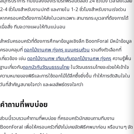
สมุทรปราการ ทีมขนส่งของเรามีรถพร้อมตลอด 24 ชั่วโมง เวลาส่งเฉลี่ย
2-4 ชั่วโมงสำหรับงานปกติ และภายใน 1-2 ชั่วโมงสำหรับงานเร่งด่วน
หากครอบครัวต้องการให้ส่งในเวลาเฉพาะ สามารถระบุเวลาที่ต้องการได้
เมื่อสั่ง ทีมจะวางแผนให้ทันแน่นอน
สำหรับครอบครัวที่ต้องการศึกษาข้อมูลเชิงลึก BoonForal มีหน้าข้อมูล
ครอบคลุมที่
ดอกไม้งานศพ ทุ่งครุ แบบครบถ้วน
รวมถึงตัวเลือกที่
เกี่ยวข้อง เช่น
ดอกไม้งานศพ เทียบกับดอกไม้งานศพ ทุ่งครุ
ความรู้พื้น
ฐานเกี่ยวกับ
ดอกบัวกับวัฒนธรรมไทย
ในวัฒนธรรมไทยจะช่วยให้เข้าใจ
ความหมายของพิธีและการใช้ดอกไม้ได้ลึกซึ้งยิ่งขึ้น ทำให้การตัดสินใจใน
วันที่สำคัญสบายใจกว่า และผลลัพธ์ตรงใจกว่า
คำถามที่พบบ่อย
ส่วนนี้รวบรวมคำถามที่พบบ่อย ที่ครอบครัวมักสอบถามทีมงาน
BoonForal เพื่อให้ครอบครัวที่ยังไม่เคยจัดพิธีศพมาก่อน หรือนานๆ จัด