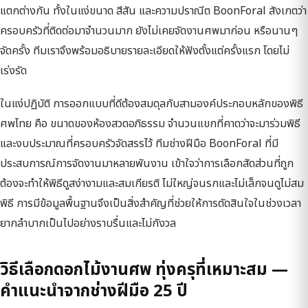
แตกต่างกัน ทั้งในแง่ขนาด สีสัน และความปราณีต BoonForal สังเกตว่า
ครอบครัวที่ติดต่อมาจำนวนมาก ยังไม่เคยจัดงานศพมาก่อน หรือนานๆ
จัดครั้ง ทีมเราจึงพร้อมอธิบายรายละเอียดให้ฟังตั้งแต่ครั้งแรก โดยไม่
เร่งรัด
ในแง่ปฏิบัติ การออกแบบที่ดีต้องสมดุลกับสามองค์ประกอบหลักของพิธี
ศพไทย คือ ขนาดของห้องสวดอภิธรรม จำนวนแขกที่คาดว่าจะมาร่วมพิธี
และงบประมาณที่ครอบครัวจัดสรรไว้ ทีมช่างฝีมือ BoonForal ที่มี
ประสบการณ์การจัดงานมาหลายพันงาน เข้าใจว่าการเลือกสัดส่วนที่ถูก
ต้องจะทำให้พิธีดูสง่างามและสมเกียรติ ไม่ใหญ่จนรกและไม่เล็กจนดูไม่สม
พิธี การมีข้อมูลพื้นฐานจึงเป็นสิ่งสำคัญที่ช่วยให้การตัดสินใจในช่วงเวลา
ยากลำบากเป็นไปอย่างราบรื่นและไม่กังวล
วิธีเลือกดอกไม้งานศพ ทุ่งครุที่เหมาะสม —
คำแนะนำจากช่างฝีมือ 25 ปี