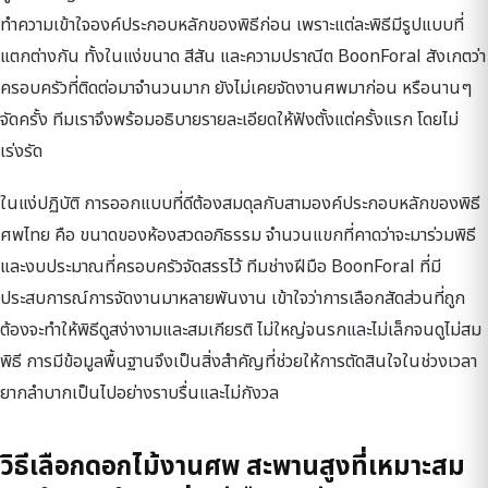
ทำความเข้าใจองค์ประกอบหลักของพิธีก่อน เพราะแต่ละพิธีมีรูปแบบที่
แตกต่างกัน ทั้งในแง่ขนาด สีสัน และความปราณีต BoonForal สังเกตว่า
ครอบครัวที่ติดต่อมาจำนวนมาก ยังไม่เคยจัดงานศพมาก่อน หรือนานๆ
จัดครั้ง ทีมเราจึงพร้อมอธิบายรายละเอียดให้ฟังตั้งแต่ครั้งแรก โดยไม่
เร่งรัด
ในแง่ปฏิบัติ การออกแบบที่ดีต้องสมดุลกับสามองค์ประกอบหลักของพิธี
ศพไทย คือ ขนาดของห้องสวดอภิธรรม จำนวนแขกที่คาดว่าจะมาร่วมพิธี
และงบประมาณที่ครอบครัวจัดสรรไว้ ทีมช่างฝีมือ BoonForal ที่มี
ประสบการณ์การจัดงานมาหลายพันงาน เข้าใจว่าการเลือกสัดส่วนที่ถูก
ต้องจะทำให้พิธีดูสง่างามและสมเกียรติ ไม่ใหญ่จนรกและไม่เล็กจนดูไม่สม
พิธี การมีข้อมูลพื้นฐานจึงเป็นสิ่งสำคัญที่ช่วยให้การตัดสินใจในช่วงเวลา
ยากลำบากเป็นไปอย่างราบรื่นและไม่กังวล
วิธีเลือกดอกไม้งานศพ สะพานสูงที่เหมาะสม