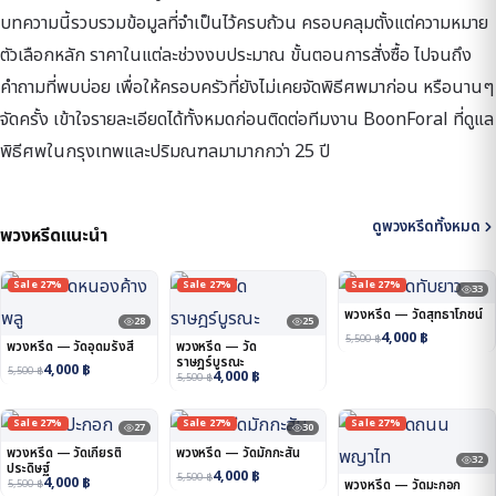
บทความนี้รวบรวมข้อมูลที่จำเป็นไว้ครบถ้วน ครอบคลุมตั้งแต่ความหมาย
ตัวเลือกหลัก ราคาในแต่ละช่วงงบประมาณ ขั้นตอนการสั่งซื้อ ไปจนถึง
คำถามที่พบบ่อย เพื่อให้ครอบครัวที่ยังไม่เคยจัดพิธีศพมาก่อน หรือนานๆ
จัดครั้ง เข้าใจรายละเอียดได้ทั้งหมดก่อนติดต่อทีมงาน BoonForal ที่ดูแล
พิธีศพในกรุงเทพและปริมณฑลมามากกว่า 25 ปี
ดูพวงหรีดทั้งหมด
พวงหรีดแนะนำ
Sale 27%
Sale 27%
Sale 27%
33
พวงหรีด — วัดสุทธาโภชน์
28
25
4,000
฿
5,500
฿
พวงหรีด — วัดอุดมรังสี
พวงหรีด — วัด
ราษฎร์บูรณะ
4,000
฿
5,500
฿
4,000
฿
5,500
฿
Sale 27%
Sale 27%
Sale 27%
27
30
พวงหรีด — วัดเกียรติ
พวงหรีด — วัดมักกะสัน
32
ประดิษฐ์
4,000
฿
5,500
฿
4,000
฿
5,500
฿
พวงหรีด — วัดมะกอก