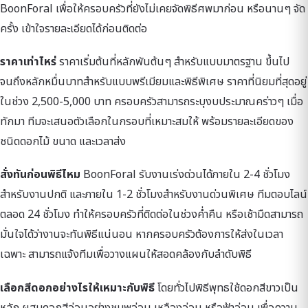
BoonForal เพื่อให้ครอบครัวที่ยังไม่เคยจัดพิธีศพมาก่อน หรือนานๆ จัด
ครั้ง เข้าใจรายละเอียดได้ก่อนติดต่อ
ราคาเท่าไหร่
ราคาเริ่มต้นที่หลักพันต้นๆ สำหรับแบบมาตรฐาน ขึ้นไป
จนถึงหลักหมื่นบาทสำหรับแบบพรีเมียมและพิธีพิเศษ ราคาที่นิยมที่สุดอยู่
ในช่วง 2,500-5,000 บาท ครอบครัวสามารถระบุงบประมาณคร่าวๆ เมื่อ
ทักมา ทีมจะเสนอตัวเลือกในกรอบที่เหมาะสมให้ พร้อมรายละเอียดของ
ชนิดดอกไม้ ขนาด และเวลาส่ง
สั่งทันก่อนพิธีไหม
BoonForal รับงานเร่งด่วนได้ภายใน 2-4 ชั่วโมง
สำหรับงานปกติ และภายใน 1-2 ชั่วโมงสำหรับงานด่วนพิเศษ ทีมตอบไลน์
ตลอด 24 ชั่วโมง ทำให้ครอบครัวที่ติดต่อในช่วงค่ำคืน หรือเช้ามืดสามารถ
มั่นใจได้ว่างานจะทันพิธีแน่นอน หากครอบครัวต้องการให้ส่งในเวลา
เฉพาะ สามารถแจ้งทีมเพื่อวางแผนให้สอดคล้องกับลำดับพิธี
เลือกสีดอกอย่างไรให้เหมาะกับพิธี
โดยทั่วไปพิธีพุทธใช้ดอกสีขาวเป็น
หลัก ผสมดอกสีอ่อนอย่างชมพูอ่อน เหลืองอ่อน หรือฟ้าอ่อน เพื่อความ