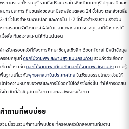
พระนครและฝั่งธนบุรี รวมถึงปริมณฑลในจังหวัดนนทบุรี ปทุมธานี และ
สมุทรปราการ ทีมขนส่งของเรามีรถพร้อมตลอด 24 ชั่วโมง เวลาส่งเฉลี่ย
2-4 ชั่วโมงสำหรับงานปกติ และภายใน 1-2 ชั่วโมงสำหรับงานเร่งด่วน
หากครอบครัวต้องการให้ส่งในเวลาเฉพาะ สามารถระบุเวลาที่ต้องการได้
เมื่อสั่ง ทีมจะวางแผนให้ทันแน่นอน
สำหรับครอบครัวที่ต้องการศึกษาข้อมูลเชิงลึก BoonForal มีหน้าข้อมูล
ครอบคลุมที่
ดอกไม้งานศพ สะพานสูง แบบครบถ้วน
รวมถึงตัวเลือกที่
เกี่ยวข้อง เช่น
ดอกไม้งานศพ เทียบกับดอกไม้งานศพ สะพานสูง
ความรู้
พื้นฐานเกี่ยวกับ
พุทธศาสนาในประเทศไทย
ในวัฒนธรรมไทยจะช่วยให้
เข้าใจความหมายของพิธีและการใช้ดอกไม้ได้ลึกซึ้งยิ่งขึ้น ทำให้การตัดสิน
ใจในวันที่สำคัญสบายใจกว่า และผลลัพธ์ตรงใจกว่า
คำถามที่พบบ่อย
ส่วนนี้รวบรวมคำถามที่พบบ่อย ที่ครอบครัวมักสอบถามทีมงาน