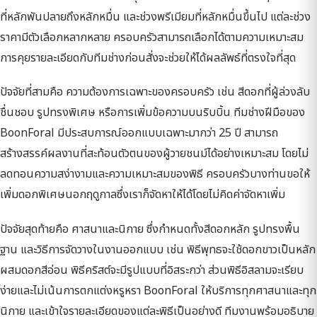
ที่หลักพันปลายถึงหลักหมื่น และช่วงพรีเมียมที่หลักหมื่นขึ้นไป แต่ละช่วง
ราคามีตัวเลือกหลากหลาย ครอบครัวสามารถเลือกได้ตามความเหมาะสม
การคุยรายละเอียดกับทีมช่างก่อนสั่งจะช่วยให้ได้ผลลัพธ์ที่ตรงใจที่สุด
ปัจจัยที่สามคือ ความต้องการเฉพาะของครอบครัว เช่น สีดอกที่ผู้ล่วงลับ
ชื่นชอบ รูปทรงพิเศษ หรือการเพิ่มข้อความบนริบบิ้น ทีมช่างฝีมือของ
BoonForal มีประสบการณ์ออกแบบเฉพาะมากว่า 25 ปี สามารถ
สร้างสรรค์ผลงานที่สะท้อนตัวตนของผู้วายชนม์ได้อย่างเหมาะสม โดยไม่
ลดทอนความสง่างามและความเหมาะสมของพิธี ครอบครัวบางท่านขอให้
เพิ่มดอกพิเศษนอกฤดูกาลซึ่งเราก็จัดหาให้ได้โดยไม่คิดค่าจัดหาเพิ่ม
ปัจจัยสุดท้ายคือ ศาสนาและนิกาย ซึ่งกำหนดทั้งสีดอกหลัก รูปทรงพื้น
ฐาน และวิธีการจัดวางในงานออกแบบ เช่น พิธีพุทธจะใช้ดอกขาวเป็นหลัก
ผสมดอกสีอ่อน พิธีคริสต์จะมีรูปแบบที่อิสระกว่า ส่วนพิธีอิสลามจะเรียบ
ง่ายและไม่เน้นการตกแต่งหรูหรา BoonForal ให้บริการทุกศาสนาและทุก
นิกาย และเข้าใจรายละเอียดของแต่ละพิธีเป็นอย่างดี ทีมงานพร้อมอธิบาย