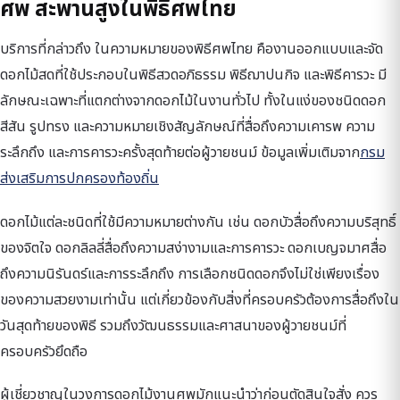
ศพ สะพานสูงในพิธีศพไทย
บริการที่กล่าวถึง ในความหมายของพิธีศพไทย คืองานออกแบบและจัด
ดอกไม้สดที่ใช้ประกอบในพิธีสวดอภิธรรม พิธีฌาปนกิจ และพิธีคารวะ มี
ลักษณะเฉพาะที่แตกต่างจากดอกไม้ในงานทั่วไป ทั้งในแง่ของชนิดดอก
สีสัน รูปทรง และความหมายเชิงสัญลักษณ์ที่สื่อถึงความเคารพ ความ
ระลึกถึง และการคารวะครั้งสุดท้ายต่อผู้วายชนม์ ข้อมูลเพิ่มเติมจาก
กรม
ส่งเสริมการปกครองท้องถิ่น
ดอกไม้แต่ละชนิดที่ใช้มีความหมายต่างกัน เช่น ดอกบัวสื่อถึงความบริสุทธิ์
ของจิตใจ ดอกลิลลี่สื่อถึงความสง่างามและการคารวะ ดอกเบญจมาศสื่อ
ถึงความนิรันดร์และการระลึกถึง การเลือกชนิดดอกจึงไม่ใช่เพียงเรื่อง
ของความสวยงามเท่านั้น แต่เกี่ยวข้องกับสิ่งที่ครอบครัวต้องการสื่อถึงใน
วันสุดท้ายของพิธี รวมถึงวัฒนธรรมและศาสนาของผู้วายชนม์ที่
ครอบครัวยึดถือ
ผู้เชี่ยวชาญในวงการดอกไม้งานศพมักแนะนำว่าก่อนตัดสินใจสั่ง ควร