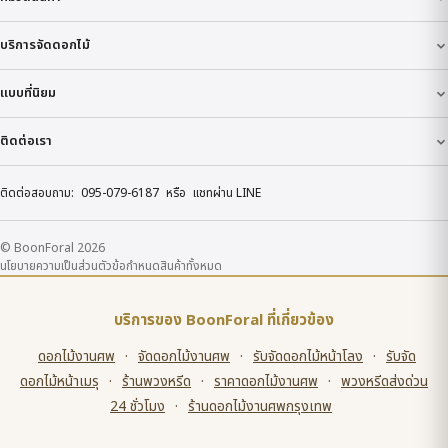
บริการจัดดอกไม้
แบบที่นิยม
ติดต่อเรา
ติดต่อสอบถาม:
095-079-6187
หรือ
แชทผ่าน LINE
© BoonForal 2026
นโยบายความเป็นส่วนตัว
ข้อกำหนด
สินค้าทั้งหมด
บริการของ BoonForal ที่เกี่ยวข้อง
ดอกไม้งานศพ
·
จัดดอกไม้งานศพ
·
รับจัดดอกไม้หน้าโลง
·
รับจัด
ดอกไม้หน้าเมรุ
·
ร้านพวงหรีด
·
ราคาดอกไม้งานศพ
·
พวงหรีดส่งด่วน
24 ชั่วโมง
·
ร้านดอกไม้งานศพกรุงเทพ