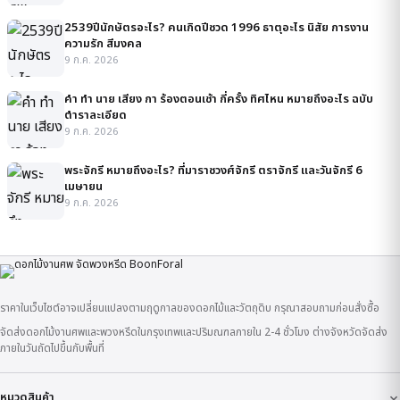
2539ปีนักษัตรอะไร? คนเกิดปีชวด 1996 ธาตุอะไร นิสัย การงาน
ความรัก สีมงคล
9 ก.ค. 2026
คํา ทํา นาย เสียง กา ร้องตอนเช้า กี่ครั้ง ทิศไหน หมายถึงอะไร ฉบับ
ตำราละเอียด
9 ก.ค. 2026
พระจักรี หมายถึงอะไร? ที่มาราชวงศ์จักรี ตราจักรี และวันจักรี 6
เมษายน
9 ก.ค. 2026
ราคาในเว็บไซต์อาจเปลี่ยนแปลงตามฤดูกาลของดอกไม้และวัตถุดิบ กรุณาสอบถามก่อนสั่งซื้อ
จัดส่งดอกไม้งานศพและพวงหรีดในกรุงเทพและปริมณฑลภายใน 2-4 ชั่วโมง ต่างจังหวัดจัดส่ง
ภายในวันถัดไปขึ้นกับพื้นที่
หมวดสินค้า