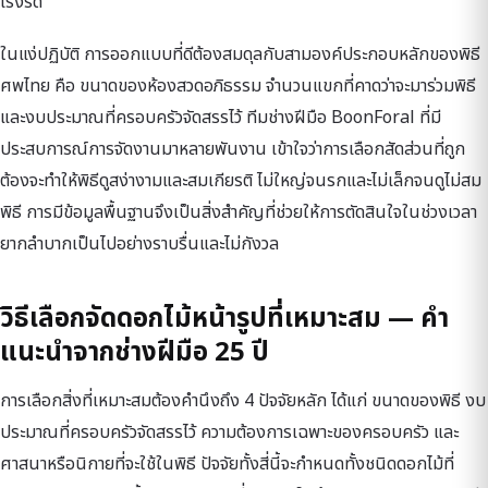
เร่งรัด
ในแง่ปฏิบัติ การออกแบบที่ดีต้องสมดุลกับสามองค์ประกอบหลักของพิธี
ศพไทย คือ ขนาดของห้องสวดอภิธรรม จำนวนแขกที่คาดว่าจะมาร่วมพิธี
และงบประมาณที่ครอบครัวจัดสรรไว้ ทีมช่างฝีมือ BoonForal ที่มี
ประสบการณ์การจัดงานมาหลายพันงาน เข้าใจว่าการเลือกสัดส่วนที่ถูก
ต้องจะทำให้พิธีดูสง่างามและสมเกียรติ ไม่ใหญ่จนรกและไม่เล็กจนดูไม่สม
พิธี การมีข้อมูลพื้นฐานจึงเป็นสิ่งสำคัญที่ช่วยให้การตัดสินใจในช่วงเวลา
ยากลำบากเป็นไปอย่างราบรื่นและไม่กังวล
วิธีเลือกจัดดอกไม้หน้ารูปที่เหมาะสม — คำ
แนะนำจากช่างฝีมือ 25 ปี
การเลือกสิ่งที่เหมาะสมต้องคำนึงถึง 4 ปัจจัยหลัก ได้แก่ ขนาดของพิธี งบ
ประมาณที่ครอบครัวจัดสรรไว้ ความต้องการเฉพาะของครอบครัว และ
ศาสนาหรือนิกายที่จะใช้ในพิธี ปัจจัยทั้งสี่นี้จะกำหนดทั้งชนิดดอกไม้ที่