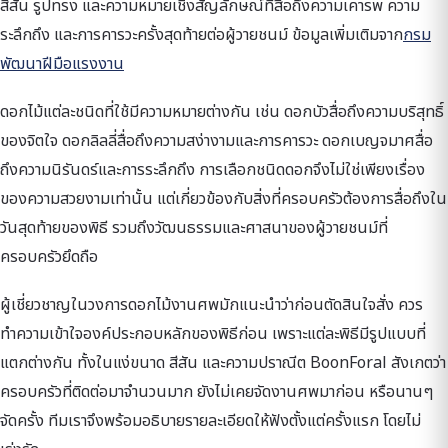
สีสัน รูปทรง และความหมายเชิงสัญลักษณ์ที่สื่อถึงความเคารพ ความ
ระลึกถึง และการคารวะครั้งสุดท้ายต่อผู้วายชนม์ ข้อมูลเพิ่มเติมจาก
กรม
พัฒนาฝีมือแรงงาน
ดอกไม้แต่ละชนิดที่ใช้มีความหมายต่างกัน เช่น ดอกบัวสื่อถึงความบริสุทธิ์
ของจิตใจ ดอกลิลลี่สื่อถึงความสง่างามและการคารวะ ดอกเบญจมาศสื่อ
ถึงความนิรันดร์และการระลึกถึง การเลือกชนิดดอกจึงไม่ใช่เพียงเรื่อง
ของความสวยงามเท่านั้น แต่เกี่ยวข้องกับสิ่งที่ครอบครัวต้องการสื่อถึงใน
วันสุดท้ายของพิธี รวมถึงวัฒนธรรมและศาสนาของผู้วายชนม์ที่
ครอบครัวยึดถือ
ผู้เชี่ยวชาญในวงการดอกไม้งานศพมักแนะนำว่าก่อนตัดสินใจสั่ง ควร
ทำความเข้าใจองค์ประกอบหลักของพิธีก่อน เพราะแต่ละพิธีมีรูปแบบที่
แตกต่างกัน ทั้งในแง่ขนาด สีสัน และความปราณีต BoonForal สังเกตว่า
ครอบครัวที่ติดต่อมาจำนวนมาก ยังไม่เคยจัดงานศพมาก่อน หรือนานๆ
จัดครั้ง ทีมเราจึงพร้อมอธิบายรายละเอียดให้ฟังตั้งแต่ครั้งแรก โดยไม่