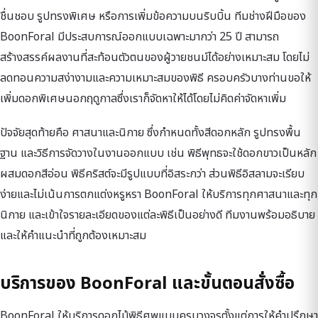
ชื่นชอบ รูปทรงพิเศษ หรือการเพิ่มข้อความบนริบบิ้น ทีมช่างฝีมือของ
BoonForal มีประสบการณ์ออกแบบเฉพาะมากว่า 25 ปี สามารถ
สร้างสรรค์ผลงานที่สะท้อนตัวตนของผู้วายชนม์ได้อย่างเหมาะสม โดยไม่
ลดทอนความสง่างามและความเหมาะสมของพิธี ครอบครัวบางท่านขอให้
เพิ่มดอกพิเศษนอกฤดูกาลซึ่งเราก็จัดหาให้ได้โดยไม่คิดค่าจัดหาเพิ่ม
ปัจจัยสุดท้ายคือ ศาสนาและนิกาย ซึ่งกำหนดทั้งสีดอกหลัก รูปทรงพื้น
ฐาน และวิธีการจัดวางในงานออกแบบ เช่น พิธีพุทธจะใช้ดอกขาวเป็นหลัก
ผสมดอกสีอ่อน พิธีคริสต์จะมีรูปแบบที่อิสระกว่า ส่วนพิธีอิสลามจะเรียบ
ง่ายและไม่เน้นการตกแต่งหรูหรา BoonForal ให้บริการทุกศาสนาและทุก
นิกาย และเข้าใจรายละเอียดของแต่ละพิธีเป็นอย่างดี ทีมงานพร้อมอธิบาย
และให้คำแนะนำที่ถูกต้องเหมาะสม
บริการของ BoonForal และขั้นตอนสั่งซื้อ
BoonForal ให้บริการดอกไม้พิธีศพแบบครบวงจรตั้งแต่การให้คำปรึกษา