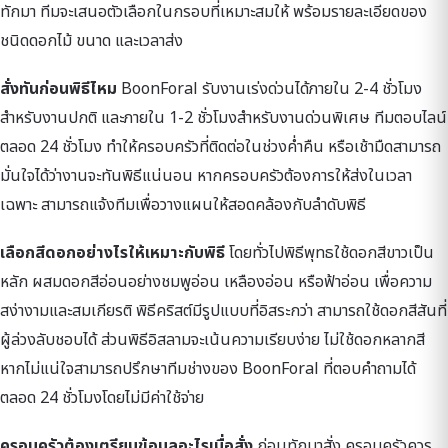
ทักมา ทีมจะเสนอตัวเลือกในกรอบที่เหมาะสมให้ พร้อมรายละเอียดของ
ชนิดดอกไม้ ขนาด และเวลาส่ง
สั่งทันก่อนพิธีไหม
BoonForal รับงานเร่งด่วนได้ภายใน 2-4 ชั่วโมง
สำหรับงานปกติ และภายใน 1-2 ชั่วโมงสำหรับงานด่วนพิเศษ ทีมตอบไลน์
ตลอด 24 ชั่วโมง ทำให้ครอบครัวที่ติดต่อในช่วงค่ำคืน หรือเช้ามืดสามารถ
มั่นใจได้ว่างานจะทันพิธีแน่นอน หากครอบครัวต้องการให้ส่งในเวลา
เฉพาะ สามารถแจ้งทีมเพื่อวางแผนให้สอดคล้องกับลำดับพิธี
เลือกสีดอกอย่างไรให้เหมาะกับพิธี
โดยทั่วไปพิธีพุทธใช้ดอกสีขาวเป็น
หลัก ผสมดอกสีอ่อนอย่างชมพูอ่อน เหลืองอ่อน หรือฟ้าอ่อน เพื่อความ
สง่างามและสมเกียรติ พิธีคริสต์มีรูปแบบที่อิสระกว่า สามารถใช้ดอกสีสันที่
ผู้ล่วงลับชอบได้ ส่วนพิธีอิสลามจะเน้นความเรียบง่าย ไม่ใช้ดอกหลากสี
หากไม่แน่ใจสามารถปรึกษาทีมช่างของ BoonForal ที่ตอบคำถามได้
ตลอด 24 ชั่วโมงโดยไม่มีค่าใช้จ่าย
ครอบครัวต้องเตรียมข้อมูลอะไรเมื่อสั่ง
ก่อนทักมาสั่ง ครอบครัวควร