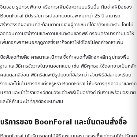
ชื่นชอบ รูปทรงพิเศษ หรือการเพิ่มข้อความบนริบบิ้น ทีมช่างฝีมือของ
BoonForal มีประสบการณ์ออกแบบเฉพาะมากว่า 25 ปี สามารถ
สร้างสรรค์ผลงานที่สะท้อนตัวตนของผู้วายชนม์ได้อย่างเหมาะสม โดยไม่
ลดทอนความสง่างามและความเหมาะสมของพิธี ครอบครัวบางท่านขอให้
เพิ่มดอกพิเศษนอกฤดูกาลซึ่งเราก็จัดหาให้ได้โดยไม่คิดค่าจัดหาเพิ่ม
ปัจจัยสุดท้ายคือ ศาสนาและนิกาย ซึ่งกำหนดทั้งสีดอกหลัก รูปทรงพื้น
ฐาน และวิธีการจัดวางในงานออกแบบ เช่น พิธีพุทธจะใช้ดอกขาวเป็นหลัก
ผสมดอกสีอ่อน พิธีคริสต์จะมีรูปแบบที่อิสระกว่า ส่วนพิธีอิสลามจะเรียบ
ง่ายและไม่เน้นการตกแต่งหรูหรา BoonForal ให้บริการทุกศาสนาและทุก
นิกาย และเข้าใจรายละเอียดของแต่ละพิธีเป็นอย่างดี ทีมงานพร้อมอธิบาย
และให้คำแนะนำที่ถูกต้องเหมาะสม
บริการของ BoonForal และขั้นตอนสั่งซื้อ
BoonForal ให้บริการดอกไม้พิธีศพแบบครบวงจรตั้งแต่การให้คำปรึกษา