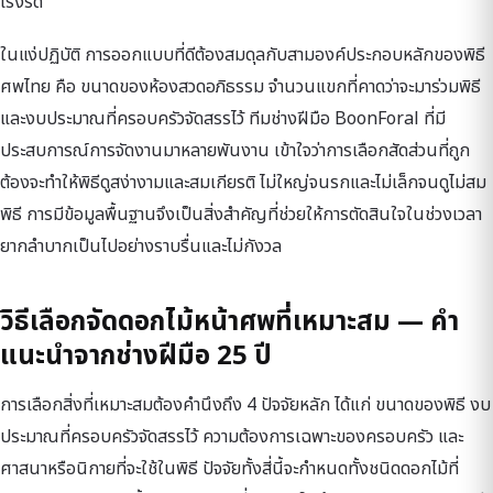
เร่งรัด
ในแง่ปฏิบัติ การออกแบบที่ดีต้องสมดุลกับสามองค์ประกอบหลักของพิธี
ศพไทย คือ ขนาดของห้องสวดอภิธรรม จำนวนแขกที่คาดว่าจะมาร่วมพิธี
และงบประมาณที่ครอบครัวจัดสรรไว้ ทีมช่างฝีมือ BoonForal ที่มี
ประสบการณ์การจัดงานมาหลายพันงาน เข้าใจว่าการเลือกสัดส่วนที่ถูก
ต้องจะทำให้พิธีดูสง่างามและสมเกียรติ ไม่ใหญ่จนรกและไม่เล็กจนดูไม่สม
พิธี การมีข้อมูลพื้นฐานจึงเป็นสิ่งสำคัญที่ช่วยให้การตัดสินใจในช่วงเวลา
ยากลำบากเป็นไปอย่างราบรื่นและไม่กังวล
วิธีเลือกจัดดอกไม้หน้าศพที่เหมาะสม — คำ
แนะนำจากช่างฝีมือ 25 ปี
การเลือกสิ่งที่เหมาะสมต้องคำนึงถึง 4 ปัจจัยหลัก ได้แก่ ขนาดของพิธี งบ
ประมาณที่ครอบครัวจัดสรรไว้ ความต้องการเฉพาะของครอบครัว และ
ศาสนาหรือนิกายที่จะใช้ในพิธี ปัจจัยทั้งสี่นี้จะกำหนดทั้งชนิดดอกไม้ที่