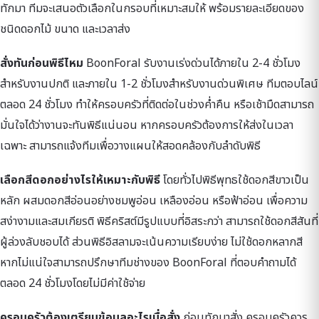
ทักมา ทีมจะเสนอตัวเลือกในกรอบที่เหมาะสมให้ พร้อมรายละเอียดของ
ชนิดดอกไม้ ขนาด และเวลาส่ง
สั่งทันก่อนพิธีไหม
BoonForal รับงานเร่งด่วนได้ภายใน 2-4 ชั่วโมง
สำหรับงานปกติ และภายใน 1-2 ชั่วโมงสำหรับงานด่วนพิเศษ ทีมตอบไลน์
ตลอด 24 ชั่วโมง ทำให้ครอบครัวที่ติดต่อในช่วงค่ำคืน หรือเช้ามืดสามารถ
มั่นใจได้ว่างานจะทันพิธีแน่นอน หากครอบครัวต้องการให้ส่งในเวลา
เฉพาะ สามารถแจ้งทีมเพื่อวางแผนให้สอดคล้องกับลำดับพิธี
เลือกสีดอกอย่างไรให้เหมาะกับพิธี
โดยทั่วไปพิธีพุทธใช้ดอกสีขาวเป็น
หลัก ผสมดอกสีอ่อนอย่างชมพูอ่อน เหลืองอ่อน หรือฟ้าอ่อน เพื่อความ
สง่างามและสมเกียรติ พิธีคริสต์มีรูปแบบที่อิสระกว่า สามารถใช้ดอกสีสันที่
ผู้ล่วงลับชอบได้ ส่วนพิธีอิสลามจะเน้นความเรียบง่าย ไม่ใช้ดอกหลากสี
หากไม่แน่ใจสามารถปรึกษาทีมช่างของ BoonForal ที่ตอบคำถามได้
ตลอด 24 ชั่วโมงโดยไม่มีค่าใช้จ่าย
ครอบครัวต้องเตรียมข้อมูลอะไรเมื่อสั่ง
ก่อนทักมาสั่ง ครอบครัวควร