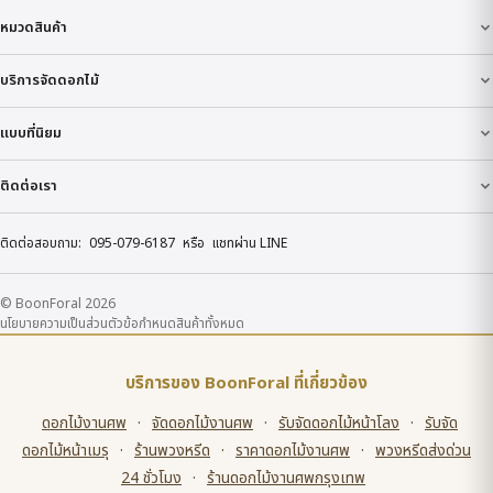
หมวดสินค้า
บริการจัดดอกไม้
แบบที่นิยม
ติดต่อเรา
ติดต่อสอบถาม:
095-079-6187
หรือ
แชทผ่าน LINE
© BoonForal 2026
นโยบายความเป็นส่วนตัว
ข้อกำหนด
สินค้าทั้งหมด
บริการของ BoonForal ที่เกี่ยวข้อง
ดอกไม้งานศพ
·
จัดดอกไม้งานศพ
·
รับจัดดอกไม้หน้าโลง
·
รับจัด
ดอกไม้หน้าเมรุ
·
ร้านพวงหรีด
·
ราคาดอกไม้งานศพ
·
พวงหรีดส่งด่วน
24 ชั่วโมง
·
ร้านดอกไม้งานศพกรุงเทพ