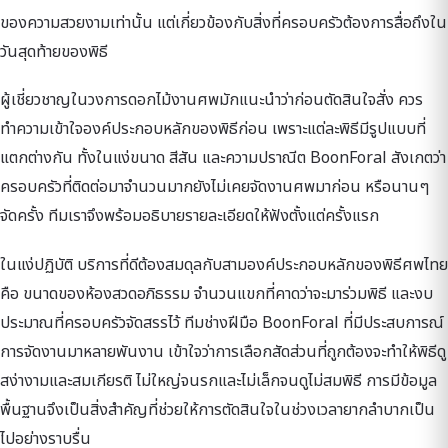
ของความสวยงามเท่านั้น แต่เกี่ยวข้องกับสิ่งที่ครอบครัวต้องการสื่อถึงใน
วันสุดท้ายของพิธี
ผู้เชี่ยวชาญในวงการดอกไม้งานศพมักแนะนำว่าก่อนตัดสินใจสั่ง ควร
ทำความเข้าใจองค์ประกอบหลักของพิธีก่อน เพราะแต่ละพิธีมีรูปแบบที่
แตกต่างกัน ทั้งในแง่ขนาด สีสัน และความปราณีต BoonForal สังเกตว่า
ครอบครัวที่ติดต่อมาจำนวนมากยังไม่เคยจัดงานศพมาก่อน หรือนานๆ
จัดครั้ง ทีมเราจึงพร้อมอธิบายรายละเอียดให้ฟังตั้งแต่ครั้งแรก
ในแง่ปฏิบัติ บริการที่ดีต้องสมดุลกับสามองค์ประกอบหลักของพิธีศพไทย
คือ ขนาดของห้องสวดอภิธรรม จำนวนแขกที่คาดว่าจะมาร่วมพิธี และงบ
ประมาณที่ครอบครัวจัดสรรไว้ ทีมช่างฝีมือ BoonForal ที่มีประสบการณ์
การจัดงานมาหลายพันงาน เข้าใจว่าการเลือกสัดส่วนที่ถูกต้องจะทำให้พิธีดู
สง่างามและสมเกียรติ ไม่ใหญ่จนรกและไม่เล็กจนดูไม่สมพิธี การมีข้อมูล
พื้นฐานจึงเป็นสิ่งสำคัญที่ช่วยให้การตัดสินใจในช่วงเวลายากลำบากเป็น
ไปอย่างราบรื่น