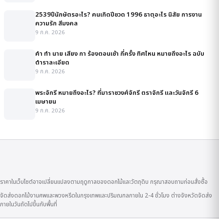
2539ปีนักษัตรอะไร? คนเกิดปีชวด 1996 ธาตุอะไร นิสัย การงาน
ความรัก สีมงคล
9 ก.ค. 2026
คํา ทํา นาย เสียง กา ร้องตอนเช้า กี่ครั้ง ทิศไหน หมายถึงอะไร ฉบับ
ตำราละเอียด
9 ก.ค. 2026
พระจักรี หมายถึงอะไร? ที่มาราชวงศ์จักรี ตราจักรี และวันจักรี 6
เมษายน
9 ก.ค. 2026
ราคาในเว็บไซต์อาจเปลี่ยนแปลงตามฤดูกาลของดอกไม้และวัตถุดิบ กรุณาสอบถามก่อนสั่งซื้อ
จัดส่งดอกไม้งานศพและพวงหรีดในกรุงเทพและปริมณฑลภายใน 2-4 ชั่วโมง ต่างจังหวัดจัดส่ง
ภายในวันถัดไปขึ้นกับพื้นที่