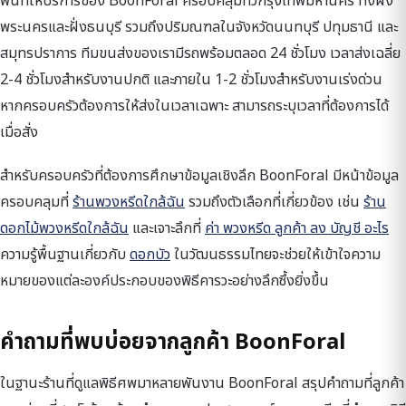
พื้นที่ให้บริการของ BoonForal ครอบคลุมทั่วกรุงเทพมหานคร ทั้งฝั่ง
พระนครและฝั่งธนบุรี รวมถึงปริมณฑลในจังหวัดนนทบุรี ปทุมธานี และ
สมุทรปราการ ทีมขนส่งของเรามีรถพร้อมตลอด 24 ชั่วโมง เวลาส่งเฉลี่ย
2-4 ชั่วโมงสำหรับงานปกติ และภายใน 1-2 ชั่วโมงสำหรับงานเร่งด่วน
หากครอบครัวต้องการให้ส่งในเวลาเฉพาะ สามารถระบุเวลาที่ต้องการได้
เมื่อสั่ง
สำหรับครอบครัวที่ต้องการศึกษาข้อมูลเชิงลึก BoonForal มีหน้าข้อมูล
ครอบคลุมที่
ร้านพวงหรีดใกล้ฉัน
รวมถึงตัวเลือกที่เกี่ยวข้อง เช่น
ร้าน
ดอกไม้พวงหรีดใกล้ฉัน
และเจาะลึกที่
ค่า พวงหรีด ลูกค้า ลง บัญชี อะไร
ความรู้พื้นฐานเกี่ยวกับ
ดอกบัว
ในวัฒนธรรมไทยจะช่วยให้เข้าใจความ
หมายของแต่ละองค์ประกอบของพิธีคารวะอย่างลึกซึ้งยิ่งขึ้น
คำถามที่พบบ่อยจากลูกค้า BoonForal
ในฐานะร้านที่ดูแลพิธีศพมาหลายพันงาน BoonForal สรุปคำถามที่ลูกค้า