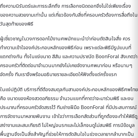
ถึงความนิรันดร์และการระลึกถึง การเลือกชนิดดอกจึงไม่ใช่เพียงเรื่อง
ของความสวยงามเท่านั้น แต่เกี่ยวข้องกับสิ่งที่ครอบครัวต้องการสื่อถึงใน
วันสุดท้ายของพิธี
ผู้เชี่ยวชาญในวงการดอกไม้งานศพมักแนะนำว่าก่อนตัดสินใจสั่ง ควร
ทำความเข้าใจองค์ประกอบหลักของพิธีก่อน เพราะแต่ละพิธีมีรูปแบบที่
แตกต่างกัน ทั้งในแง่ขนาด สีสัน และความปราณีต BoonForal สังเกตว่า
ครอบครัวที่ติดต่อมาจำนวนมากยังไม่เคยจัดงานศพมาก่อน หรือนานๆ
จัดครั้ง ทีมเราจึงพร้อมอธิบายรายละเอียดให้ฟังตั้งแต่ครั้งแรก
ในแง่ปฏิบัติ บริการที่ดีต้องสมดุลกับสามองค์ประกอบหลักของพิธีศพไทย
คือ ขนาดของห้องสวดอภิธรรม จำนวนแขกที่คาดว่าจะมาร่วมพิธี และงบ
ประมาณที่ครอบครัวจัดสรรไว้ ทีมช่างฝีมือ BoonForal ที่มีประสบการณ์
การจัดงานมาหลายพันงาน เข้าใจว่าการเลือกสัดส่วนที่ถูกต้องจะทำให้พิธีดู
สง่างามและสมเกียรติ ไม่ใหญ่จนรกและไม่เล็กจนดูไม่สมพิธี การมีข้อมูล
พื้นฐานจึงเป็นสิ่งสำคัญที่ช่วยให้การตัดสินใจในช่วงเวลายากลำบากเป็น