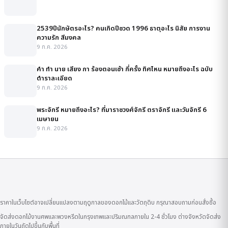
2539ปีนักษัตรอะไร? คนเกิดปีชวด 1996 ธาตุอะไร นิสัย การงาน
ความรัก สีมงคล
9 ก.ค. 2026
คํา ทํา นาย เสียง กา ร้องตอนเช้า กี่ครั้ง ทิศไหน หมายถึงอะไร ฉบับ
ตำราละเอียด
9 ก.ค. 2026
พระจักรี หมายถึงอะไร? ที่มาราชวงศ์จักรี ตราจักรี และวันจักรี 6
เมษายน
9 ก.ค. 2026
ราคาในเว็บไซต์อาจเปลี่ยนแปลงตามฤดูกาลของดอกไม้และวัตถุดิบ กรุณาสอบถามก่อนสั่งซื้อ
จัดส่งดอกไม้งานศพและพวงหรีดในกรุงเทพและปริมณฑลภายใน 2-4 ชั่วโมง ต่างจังหวัดจัดส่ง
ภายในวันถัดไปขึ้นกับพื้นที่