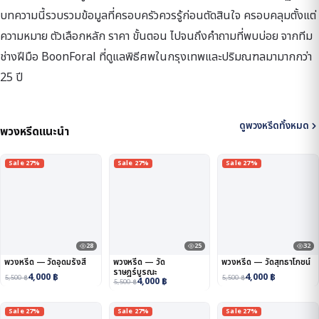
บทความนี้รวบรวมข้อมูลที่ครอบครัวควรรู้ก่อนตัดสินใจ ครอบคลุมตั้งแต่
ความหมาย ตัวเลือกหลัก ราคา ขั้นตอน ไปจนถึงคำถามที่พบบ่อย จากทีม
ช่างฝีมือ BoonForal ที่ดูแลพิธีศพในกรุงเทพและปริมณฑลมามากกว่า
25 ปี
ดูพวงหรีดทั้งหมด
พวงหรีดแนะนำ
Sale 27%
Sale 27%
Sale 27%
28
25
32
พวงหรีด — วัดอุดมรังสี
พวงหรีด — วัด
พวงหรีด — วัดสุทธาโภชน์
ราษฎร์บูรณะ
4,000
฿
4,000
฿
5,500
฿
5,500
฿
4,000
฿
5,500
฿
Sale 27%
Sale 27%
Sale 27%