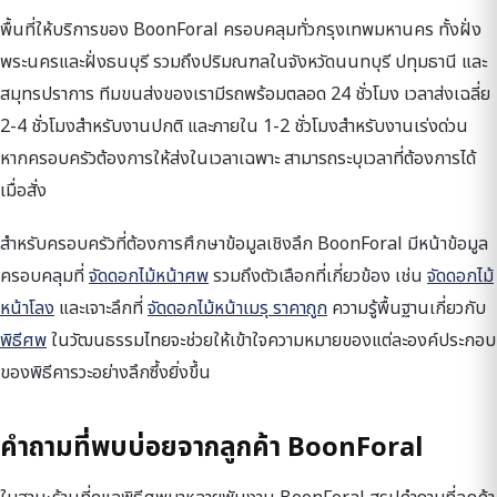
พื้นที่ให้บริการของ BoonForal ครอบคลุมทั่วกรุงเทพมหานคร ทั้งฝั่ง
พระนครและฝั่งธนบุรี รวมถึงปริมณฑลในจังหวัดนนทบุรี ปทุมธานี และ
สมุทรปราการ ทีมขนส่งของเรามีรถพร้อมตลอด 24 ชั่วโมง เวลาส่งเฉลี่ย
2-4 ชั่วโมงสำหรับงานปกติ และภายใน 1-2 ชั่วโมงสำหรับงานเร่งด่วน
หากครอบครัวต้องการให้ส่งในเวลาเฉพาะ สามารถระบุเวลาที่ต้องการได้
เมื่อสั่ง
สำหรับครอบครัวที่ต้องการศึกษาข้อมูลเชิงลึก BoonForal มีหน้าข้อมูล
ครอบคลุมที่
จัดดอกไม้หน้าศพ
รวมถึงตัวเลือกที่เกี่ยวข้อง เช่น
จัดดอกไม้
หน้าโลง
และเจาะลึกที่
จัดดอกไม้หน้าเมรุ ราคาถูก
ความรู้พื้นฐานเกี่ยวกับ
พิธีศพ
ในวัฒนธรรมไทยจะช่วยให้เข้าใจความหมายของแต่ละองค์ประกอบ
ของพิธีคารวะอย่างลึกซึ้งยิ่งขึ้น
คำถามที่พบบ่อยจากลูกค้า BoonForal