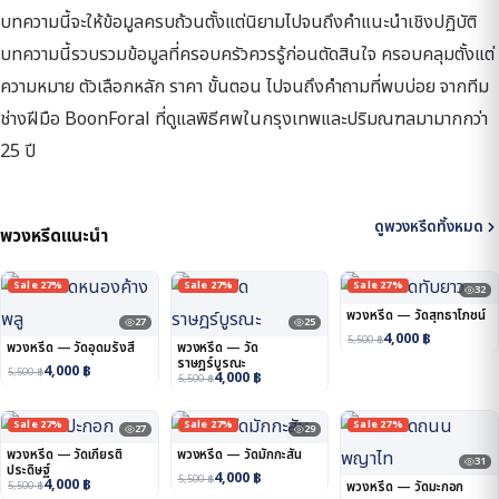
บทความนี้จะให้ข้อมูลครบถ้วนตั้งแต่นิยามไปจนถึงคำแนะนำเชิงปฏิบัติ
บทความนี้รวบรวมข้อมูลที่ครอบครัวควรรู้ก่อนตัดสินใจ ครอบคลุมตั้งแต่
ความหมาย ตัวเลือกหลัก ราคา ขั้นตอน ไปจนถึงคำถามที่พบบ่อย จากทีม
ช่างฝีมือ BoonForal ที่ดูแลพิธีศพในกรุงเทพและปริมณฑลมามากกว่า
25 ปี
ดูพวงหรีดทั้งหมด
พวงหรีดแนะนำ
Sale 27%
Sale 27%
Sale 27%
32
พวงหรีด — วัดสุทธาโภชน์
27
25
4,000
฿
5,500
฿
พวงหรีด — วัดอุดมรังสี
พวงหรีด — วัด
ราษฎร์บูรณะ
4,000
฿
5,500
฿
4,000
฿
5,500
฿
Sale 27%
Sale 27%
Sale 27%
27
29
พวงหรีด — วัดเกียรติ
พวงหรีด — วัดมักกะสัน
31
ประดิษฐ์
4,000
฿
5,500
฿
4,000
฿
5,500
฿
พวงหรีด — วัดมะกอก