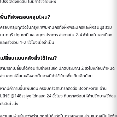
โปร่งใสตั้งแต่ต้น ไม่มีค่าใช้จ่ายแฝง
พื้นที่ส่งครอบคลุมไหน?
ครอบคลุมทุกวัดในกรุงเทพมหานครทั้งฝั่งพระนครและฝั่งธนบุรี รวม
นนทบุรี ปทุมธานี และสมุทรปราการ ส่งภายใน 2-4 ชั่วโมงในเขตเมือง
และเร่งด่วน 1-2 ชั่วโมงเมื่อจำเป็น
เปลี่ยนแบบหลังสั่งได้ไหม?
สามารถเปลี่ยนได้ก่อนทีมช่างเริ่มจัด ปกติประมาณ 2 ชั่วโมงก่อนกำหนด
ส่ง หากเปลี่ยนหลังจากนั้นอาจมีค่าใช้จ่ายเพิ่มเติมเล็กน้อย
หากมีคำถามอื่นเพิ่มเติม ครอบครัวสามารถติดต่อ BoonForal ผ่าน
LINE @148zsiye ได้ตลอด 24 ชั่วโมง ทีมเราพร้อมให้คำปรึกษาฟรีก่อน
ตัดสินใจสั่ง
ความสัมพันธ์ระหว่างร้านดอกไม้กับวัดในกรุงเทพและปริมณฑลเป็นปัจจัย