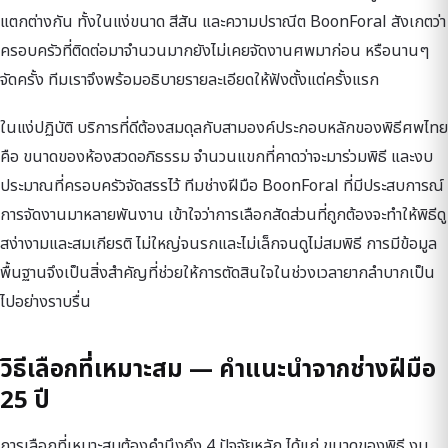
แตกต่างกัน ทั้งในแง่ขนาด สีสัน และความปราณีต BoonForal สังเกตว่า
ครอบครัวที่ติดต่อมาจำนวนมากยังไม่เคยจัดงานศพมาก่อน หรือนานๆ
จัดครั้ง ทีมเราจึงพร้อมอธิบายรายละเอียดให้ฟังตั้งแต่ครั้งแรก
ในแง่ปฏิบัติ บริการที่ดีต้องสมดุลกับสามองค์ประกอบหลักของพิธีศพไทย
คือ ขนาดของห้องสวดอภิธรรม จำนวนแขกที่คาดว่าจะมาร่วมพิธี และงบ
ประมาณที่ครอบครัวจัดสรรไว้ ทีมช่างฝีมือ BoonForal ที่มีประสบการณ์
การจัดงานมาหลายพันงาน เข้าใจว่าการเลือกสัดส่วนที่ถูกต้องจะทำให้พิธีดู
สง่างามและสมเกียรติ ไม่ใหญ่จนรกและไม่เล็กจนดูไม่สมพิธี การมีข้อมูล
พื้นฐานจึงเป็นสิ่งสำคัญที่ช่วยให้การตัดสินใจในช่วงเวลายากลำบากเป็น
ไปอย่างราบรื่น
วิธีเลือกที่เหมาะสม — คำแนะนำจากช่างฝีมือ
25 ปี
การเลือกที่เหมาะสมต้องคำนึงถึง 4 ปัจจัยหลัก ได้แก่ ขนาดของพิธี งบ