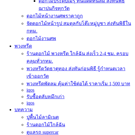
ดอกไม้ประดับเมรุ ทนแดดทนลม ส่งทันพิธี
ฌาปนกิจทุกวัด
ดอกไม้หน้างานศพราคาถูก
จัดดอกไม้หน้ารูป สมดุลกับโต๊ะหมู่บูชา ส่งทันพิธีใน
กทม.
ดอกไม้งานศพ
พวงหรีด
ร้านดอกไม้ พวงหรีด ใกล้ฉัน ส่งเร็ว 2-4 ชม. ครอบ
คลุมทั่วกทม.
พวงหรีดวัดธาตุทอง ส่งทันก่อนพิธี รู้กำหนดเวลา
เข้าออกวัด
พวงหรีดพัดลม คุ้มค่าใช้ต่อได้ ราคาเริ่ม 1,500 บาท
iqos
รับซื้อตลับหมึกเก่า
iqos
บทความ
ปูพื้นไม้ลามิเนต
ร้านดอกไม้ใกล้ฉัน
ดูแลรถ supercar