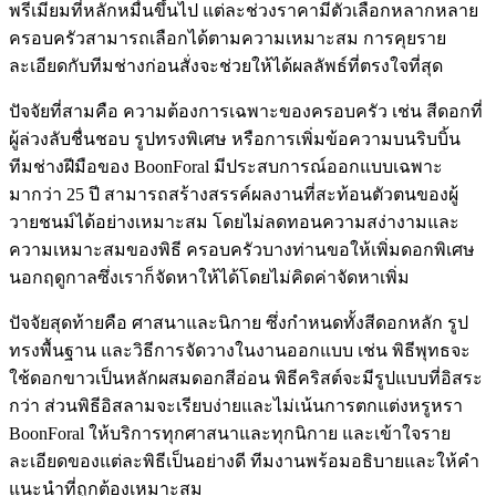
พรีเมียมที่หลักหมื่นขึ้นไป แต่ละช่วงราคามีตัวเลือกหลากหลาย
ครอบครัวสามารถเลือกได้ตามความเหมาะสม การคุยราย
ละเอียดกับทีมช่างก่อนสั่งจะช่วยให้ได้ผลลัพธ์ที่ตรงใจที่สุด
ปัจจัยที่สามคือ ความต้องการเฉพาะของครอบครัว เช่น สีดอกที่
ผู้ล่วงลับชื่นชอบ รูปทรงพิเศษ หรือการเพิ่มข้อความบนริบบิ้น
ทีมช่างฝีมือของ BoonForal มีประสบการณ์ออกแบบเฉพาะ
มากว่า 25 ปี สามารถสร้างสรรค์ผลงานที่สะท้อนตัวตนของผู้
วายชนม์ได้อย่างเหมาะสม โดยไม่ลดทอนความสง่างามและ
ความเหมาะสมของพิธี ครอบครัวบางท่านขอให้เพิ่มดอกพิเศษ
นอกฤดูกาลซึ่งเราก็จัดหาให้ได้โดยไม่คิดค่าจัดหาเพิ่ม
ปัจจัยสุดท้ายคือ ศาสนาและนิกาย ซึ่งกำหนดทั้งสีดอกหลัก รูป
ทรงพื้นฐาน และวิธีการจัดวางในงานออกแบบ เช่น พิธีพุทธจะ
ใช้ดอกขาวเป็นหลักผสมดอกสีอ่อน พิธีคริสต์จะมีรูปแบบที่อิสระ
กว่า ส่วนพิธีอิสลามจะเรียบง่ายและไม่เน้นการตกแต่งหรูหรา
BoonForal ให้บริการทุกศาสนาและทุกนิกาย และเข้าใจราย
ละเอียดของแต่ละพิธีเป็นอย่างดี ทีมงานพร้อมอธิบายและให้คำ
แนะนำที่ถูกต้องเหมาะสม