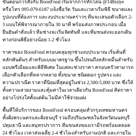
ขั้นตอนการสั่งกับ BoonForal เริ่มจากการทักไลน์ @148zsiye
หรือโทร 095-079-6187 แจ้งชื่อวัด วันและเวลาเริ่มพิธี ขนาดและ
รูปแบบที่ต้องการ และงบประมาณคร่าวๆ ทีมจะเสนอตัวเลือก 2-
3 แบบให้พิจารณาภายใน 30 นาที พร้อมส่งภาพประกอบ เมื่อ
ยืนยันคำสั่งแล้ว ทีมช่างจะเริ่มจัดทันที และทีมขนส่งจะออกเดิน
ทางก่อนพิธีอย่างน้อย 1-2 ชั่วโมง
ราคาของ BoonForal ครอบคลุมทุกช่วงงบประมาณ เริ่มต้นที่
หลักพันต้นๆ สำหรับแบบมาตรฐาน ขึ้นไปจนถึงหลักหมื่นสำหรับ
แบบพรีเมียมและพิธีพิเศษ ในแต่ละช่วงราคา ครอบครัวสามารถ
เลือกตัวเลือกที่หลากหลาย ทั้งขนาด ชนิดดอก รูปทรง และ
ความปราณีต ราคาที่นิยมที่สุดอยู่ในช่วง 2,500-5,000 บาท ซึ่งให้
ทั้งความสวยงามและคุ้มค่าในเวลาเดียวกัน BoonForal คิดราคา
อย่างโปร่งใสตั้งแต่ต้น ไม่มีค่าใช้จ่ายแฝง
พื้นที่ให้บริการของ BoonForal ครอบคลุมทั่วกรุงเทพมหานคร
ทั้งฝั่งพระนครและฝั่งธนบุรี รวมถึงปริมณฑลในจังหวัดนนทบุรี
ปทุมธานี และสมุทรปราการ ทีมขนส่งของเรามีรถพร้อมตลอด
24 ชั่วโมง เวลาส่งเฉลี่ย 2-4 ชั่วโมงสำหรับงานปกติ และภายใน