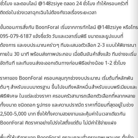
ชั่วโมง และตอบไลน์ @148zsiye ตลอด 24 ชั่วโมง ทำให้ครอบครัวที่
ติดต่อในช่วงเวลาฉุกเฉินไม่ต้องกังวลเรื่องระยะเวลา
ขั้นตอนการสั่งกับ BoonForal เริ่มจากการทักไลน์ @148zsiye หรือโทร
095-079-6187 แจ้งชื่อวัด วันและเวลาเริ่มพิธี ขนาดและรูปแบบที่
ต้องการ และงบประมาณคร่าวๆ ทีมจะเสนอตัวเลือก 2-3 แบบให้พิจารณา
ภายใน 30 นาที พร้อมส่งภาพประกอบ เมื่อยืนยันคำสั่งแล้ว ทีมช่างจะเริ่ม
จัดทันที และทีมขนส่งจะออกเดินทางก่อนพิธีอย่างน้อย 1-2 ชั่วโมง
ราคาของ BoonForal ครอบคลุมทุกช่วงงบประมาณ เริ่มต้นที่หลักพัน
ต้นๆ สำหรับแบบมาตรฐาน ขึ้นไปจนถึงหลักหมื่นสำหรับแบบพรีเมียมและ
พิธีพิเศษ ในแต่ละช่วงราคา ครอบครัวสามารถเลือกตัวเลือกที่หลากหลาย
ทั้งขนาด ชนิดดอก รูปทรง และความปราณีต ราคาที่นิยมที่สุดอยู่ในช่วง
2,500-5,000 บาท ซึ่งให้ทั้งความสวยงามและคุ้มค่าในเวลาเดียวกัน
BoonForal คิดราคาอย่างโปร่งใสตั้งแต่ต้น ไม่มีค่าใช้จ่ายแฝง
พื้นที่ให้บริการของ BoonForal ครอบคลุมทั่วกรุงเทพมหานคร ทั้งฝั่ง