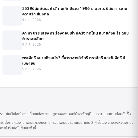
2539ปีนักษัตรอะไร? คนเกิดปีชวด 1996 ธาตุอะไร นิสัย การงาน
ความรัก สีมงคล
9 ก.ค. 2026
คํา ทํา นาย เสียง กา ร้องตอนเช้า กี่ครั้ง ทิศไหน หมายถึงอะไร ฉบับ
ตำราละเอียด
9 ก.ค. 2026
พระจักรี หมายถึงอะไร? ที่มาราชวงศ์จักรี ตราจักรี และวันจักรี 6
เมษายน
9 ก.ค. 2026
ราคาในเว็บไซต์อาจเปลี่ยนแปลงตามฤดูกาลของดอกไม้และวัตถุดิบ กรุณาสอบถามก่อนสั่งซื้อ
จัดส่งดอกไม้งานศพและพวงหรีดในกรุงเทพและปริมณฑลภายใน 2-4 ชั่วโมง ต่างจังหวัดจัดส่ง
ภายในวันถัดไปขึ้นกับพื้นที่