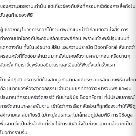
ของความสวยงามเท่านั้น แต่เกี่ยวข้องกับสิ่งที่ครอบครัวต้องการสื่อถึงใน
วันสุดท้ายของพิธี
ผู้เชี่ยวชาญในวงการดอกไม้งานศพมักแนะนำว่าก่อนตัดสินใจสั่ง ควร
ทำความเข้าใจองค์ประกอบหลักของพิธีก่อน เพราะแต่ละพิธีมีรูปแบบที่
แตกต่างกัน ทั้งในแง่ขนาด สีสัน และความปราณีต BoonForal สังเกตว่า
ครอบครัวที่ติดต่อมาจำนวนมากยังไม่เคยจัดงานศพมาก่อน หรือนานๆ
จัดครั้ง ทีมเราจึงพร้อมอธิบายรายละเอียดให้ฟังตั้งแต่ครั้งแรก
ในแง่ปฏิบัติ บริการที่ดีต้องสมดุลกับสามองค์ประกอบหลักของพิธีศพไทย
คือ ขนาดของห้องสวดอภิธรรม จำนวนแขกที่คาดว่าจะมาร่วมพิธี และงบ
ประมาณที่ครอบครัวจัดสรรไว้ ทีมช่างฝีมือ BoonForal ที่มีประสบการณ์
การจัดงานมาหลายพันงาน เข้าใจว่าการเลือกสัดส่วนที่ถูกต้องจะทำให้พิธีดู
สง่างามและสมเกียรติ ไม่ใหญ่จนรกและไม่เล็กจนดูไม่สมพิธี การมีข้อมูล
พื้นฐานจึงเป็นสิ่งสำคัญที่ช่วยให้การตัดสินใจในช่วงเวลายากลำบากเป็น
ไปอย่างราบรื่น