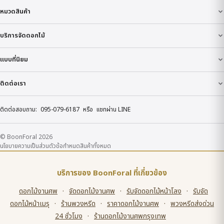
หมวดสินค้า
บริการจัดดอกไม้
แบบที่นิยม
ติดต่อเรา
ติดต่อสอบถาม:
095-079-6187
หรือ
แชทผ่าน LINE
© BoonForal 2026
นโยบายความเป็นส่วนตัว
ข้อกำหนด
สินค้าทั้งหมด
บริการของ BoonForal ที่เกี่ยวข้อง
ดอกไม้งานศพ
·
จัดดอกไม้งานศพ
·
รับจัดดอกไม้หน้าโลง
·
รับจัด
ดอกไม้หน้าเมรุ
·
ร้านพวงหรีด
·
ราคาดอกไม้งานศพ
·
พวงหรีดส่งด่วน
24 ชั่วโมง
·
ร้านดอกไม้งานศพกรุงเทพ