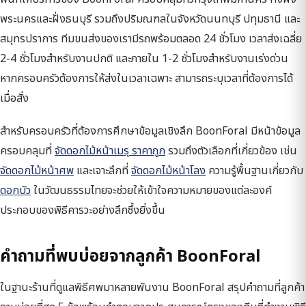
พระนครและฝั่งธนบุรี รวมถึงปริมณฑลในจังหวัดนนทบุรี ปทุมธานี และ
สมุทรปราการ ทีมขนส่งของเรามีรถพร้อมตลอด 24 ชั่วโมง เวลาส่งเฉลี่ย
2-4 ชั่วโมงสำหรับงานปกติ และภายใน 1-2 ชั่วโมงสำหรับงานเร่งด่วน
หากครอบครัวต้องการให้ส่งในเวลาเฉพาะ สามารถระบุเวลาที่ต้องการได้
เมื่อสั่ง
สำหรับครอบครัวที่ต้องการศึกษาข้อมูลเชิงลึก BoonForal มีหน้าข้อมูล
ครอบคลุมที่
จัดดอกไม้หน้าเมรุ ราคาถูก
รวมถึงตัวเลือกที่เกี่ยวข้อง เช่น
จัดดอกไม้หน้าศพ
และเจาะลึกที่
จัดดอกไม้หน้าโลง
ความรู้พื้นฐานเกี่ยวกับ
ดอกบัว
ในวัฒนธรรมไทยจะช่วยให้เข้าใจความหมายของแต่ละองค์
ประกอบของพิธีคารวะอย่างลึกซึ้งยิ่งขึ้น
คำถามที่พบบ่อยจากลูกค้า BoonForal
ในฐานะร้านที่ดูแลพิธีศพมาหลายพันงาน BoonForal สรุปคำถามที่ลูกค้า