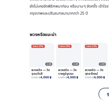
ยังไม่เคยจัดพิธีศพมาก่อน หรือนานๆ จัดครั้ง เข้าใ
กรุงเทพและปริมณฑลมามากกว่า 25 ปี
พวงหรีดแนะนำ
Sale 27%
Sale 27%
Sale 27%
28
26
33
พวงหรีด — วัด
พวงหรีด — วัด
พวงหรีด — วัด
อุดมรังสี
ราษฎร์บูรณะ
สุทธาโภชน์
4,000
฿
4,000
฿
4,000
฿
5,500
฿
5,500
฿
5,500
฿
ด