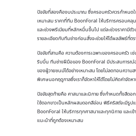
ปัจจัยที่สองคืองบประมาณ ซึ่งครอบครัวควรกำหนดให้ชั
เหมาะสม ราคาที่ทีม BoonForal ให้บริการครอบคลุมทั้
และช่วงพรีเมียมที่หลักหมื่นขึ้นไป แต่ละช่วงราคา
รายละเอียดกับทีมช่างก่อนสั่งจะช่วยให้ได้ผลลัพธ์ที่ตรง
ปัจจัยที่สามคือ ความต้องการเฉพาะของครอบครัว เช่น
ริบบิ้น ทีมช่างฝีมือของ BoonForal มีประสบการณ์
ของผู้วายชนม์ได้อย่างเหมาะสม โดยไม่ลดทอนความส
พิเศษนอกฤดูกาลซึ่งเราก็จัดหาให้ได้โดยไม่คิดค่าจัดหาเ
ปัจจัยสุดท้ายคือ ศาสนาและนิกาย ซึ่งกำหนดทั้งสีดอ
ใช้ดอกขาวเป็นหลักผสมดอกสีอ่อน พิธีคริสต์จะมีรูปแบ
BoonForal ให้บริการทุกศาสนาและทุกนิกาย และเข้าใ
แนะนำที่ถูกต้องเหมาะสม