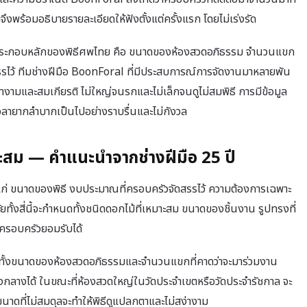
ึงพร้อมอธิบายรายละเอียดให้ฟังตั้งแต่ครั้งแรก โดยไม่เร่งรัด
ค์ประกอบหลักของพิธีศพไทย คือ ขนาดของห้องสวดอภิธรรม จำนวนแขก
สรรไว้ ทีมช่างฝีมือ BoonForal ที่มีประสบการณ์การจัดงานมาหลายพัน
สง่างามและสมเกียรติ ไม่ใหญ่จนรกและไม่เล็กจนดูไม่สมพิธี การมีข้อมูล
งเวลายากลำบากเป็นไปอย่างราบรื่นและไม่กังวล
มาะสม — คำแนะนำจากช่างฝีมือ 25 ปี
ได้แก่ ขนาดของพิธี งบประมาณที่ครอบครัวจัดสรรไว้ ความต้องการเฉพาะ
ยทั้งสี่นี้จะกำหนดทั้งชนิดดอกไม้ที่เหมาะสม ขนาดของชิ้นงาน รูปทรงที่
ครอบครัวยอมรับได้
งทั้งขนาดของห้องสวดอภิธรรมและจำนวนแขกที่คาดว่าจะมาร่วมงาน
กลางได้ ในขณะที่ห้องสวดใหญ่ในวัดประจำเขตหรือวัดประจำรัชกาล จะ
ดที่ไม่สมดุลจะทำให้พิธีดูแปลกตาและไม่สง่างาม