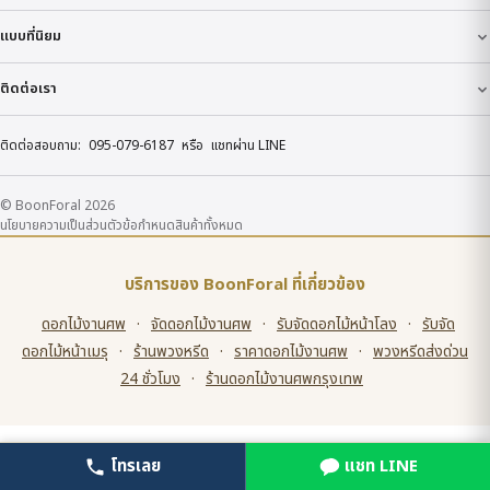
แบบที่นิยม
ติดต่อเรา
ติดต่อสอบถาม:
095-079-6187
หรือ
แชทผ่าน LINE
© BoonForal 2026
นโยบายความเป็นส่วนตัว
ข้อกำหนด
สินค้าทั้งหมด
บริการของ BoonForal ที่เกี่ยวข้อง
ดอกไม้งานศพ
·
จัดดอกไม้งานศพ
·
รับจัดดอกไม้หน้าโลง
·
รับจัด
ดอกไม้หน้าเมรุ
·
ร้านพวงหรีด
·
ราคาดอกไม้งานศพ
·
พวงหรีดส่งด่วน
24 ชั่วโมง
·
ร้านดอกไม้งานศพกรุงเทพ
โทรเลย
แชท LINE
โทรเลย
LINE สั่งเลย