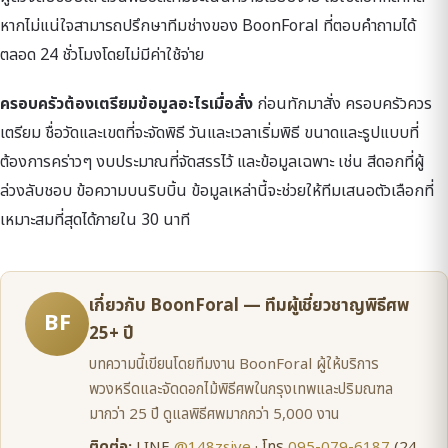
หากไม่แน่ใจสามารถปรึกษาทีมช่างของ BoonForal ที่ตอบคำถามได้
ตลอด 24 ชั่วโมงโดยไม่มีค่าใช้จ่าย
ครอบครัวต้องเตรียมข้อมูลอะไรเมื่อสั่ง
ก่อนทักมาสั่ง ครอบครัวควร
เตรียม ชื่อวัดและเขตที่จะจัดพิธี วันและเวลาเริ่มพิธี ขนาดและรูปแบบที่
ต้องการคร่าวๆ งบประมาณที่จัดสรรไว้ และข้อมูลเฉพาะ เช่น สีดอกที่ผู้
ล่วงลับชอบ ข้อความบนริบบิ้น ข้อมูลเหล่านี้จะช่วยให้ทีมเสนอตัวเลือกที่
เหมาะสมที่สุดได้ภายใน 30 นาที
เกี่ยวกับ BoonForal — ทีมผู้เชี่ยวชาญพิธีศพ
BF
25+ ปี
บทความนี้เขียนโดยทีมงาน BoonForal ผู้ให้บริการ
พวงหรีดและจัดดอกไม้พิธีศพในกรุงเทพและปริมณฑล
มากว่า 25 ปี ดูแลพิธีศพมากกว่า 5,000 งาน
ติดต่อ:
LINE
@148zsiye
· โทร
095-079-6187
(24