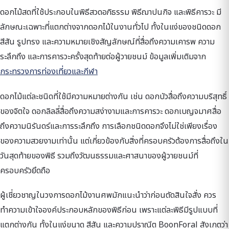
ดอกไม้สดที่ใช้ประกอบในพิธีสวดอภิธรรม พิธีฌาปนกิจ และพิธีคารวะ มี
ลักษณะเฉพาะที่แตกต่างจากดอกไม้ในงานทั่วไป ทั้งในแง่ของชนิดดอก
สีสัน รูปทรง และความหมายเชิงสัญลักษณ์ที่สื่อถึงความเคารพ ความ
ระลึกถึง และการคารวะครั้งสุดท้ายต่อผู้วายชนม์ ข้อมูลเพิ่มเติมจาก
กระทรวงการท่องเที่ยวและกีฬา
ดอกไม้แต่ละชนิดที่ใช้มีความหมายต่างกัน เช่น ดอกบัวสื่อถึงความบริสุทธิ์
ของจิตใจ ดอกลิลลี่สื่อถึงความสง่างามและการคารวะ ดอกเบญจมาศสื่อ
ถึงความนิรันดร์และการระลึกถึง การเลือกชนิดดอกจึงไม่ใช่เพียงเรื่อง
ของความสวยงามเท่านั้น แต่เกี่ยวข้องกับสิ่งที่ครอบครัวต้องการสื่อถึงใน
วันสุดท้ายของพิธี รวมถึงวัฒนธรรมและศาสนาของผู้วายชนม์ที่
ครอบครัวยึดถือ
ผู้เชี่ยวชาญในวงการดอกไม้งานศพมักแนะนำว่าก่อนตัดสินใจสั่ง ควร
ทำความเข้าใจองค์ประกอบหลักของพิธีก่อน เพราะแต่ละพิธีมีรูปแบบที่
แตกต่างกัน ทั้งในแง่ขนาด สีสัน และความปราณีต BoonForal สังเกตว่า