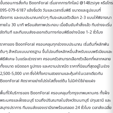
ขั้นตอนการสั่งกับ BoonForal เริ่มจากการทักไลน์ @148zsiye หรือโทร
095-079-6187 แจ้งชื่อวัด วันและเวลาเริ่มพิธี ขนาดและรูปแบบที่
ต้องการ และงบประมาณคร่าวๆ ทีมจะเสนอตัวเลือก 2-3 แบบให้พิจารณา
ภายใน 30 นาที พร้อมส่งภาพประกอบ เมื่อยืนยันคำสั่งแล้ว ทีมช่างจะเริ่ม
จัดทันที และทีมขนส่งจะออกเดินทางก่อนพิธีอย่างน้อย 1-2 ชั่วโมง
ราคาของ BoonForal ครอบคลุมทุกช่วงงบประมาณ เริ่มต้นที่หลักพัน
ต้นๆ สำหรับแบบมาตรฐาน ขึ้นไปจนถึงหลักหมื่นสำหรับแบบพรีเมียมและ
พิธีพิเศษ ในแต่ละช่วงราคา ครอบครัวสามารถเลือกตัวเลือกที่หลากหลาย
ทั้งขนาด ชนิดดอก รูปทรง และความปราณีต ราคาที่นิยมที่สุดอยู่ในช่วง
2,500-5,000 บาท ซึ่งให้ทั้งความสวยงามและคุ้มค่าในเวลาเดียวกัน
BoonForal คิดราคาอย่างโปร่งใสตั้งแต่ต้น ไม่มีค่าใช้จ่ายแฝง
พื้นที่ให้บริการของ BoonForal ครอบคลุมทั่วกรุงเทพมหานคร ทั้งฝั่ง
พระนครและฝั่งธนบุรี รวมถึงปริมณฑลในจังหวัดนนทบุรี ปทุมธานี และ
สมุทรปราการ ทีมขนส่งของเรามีรถพร้อมตลอด 24 ชั่วโมง เวลาส่งเฉลี่ย