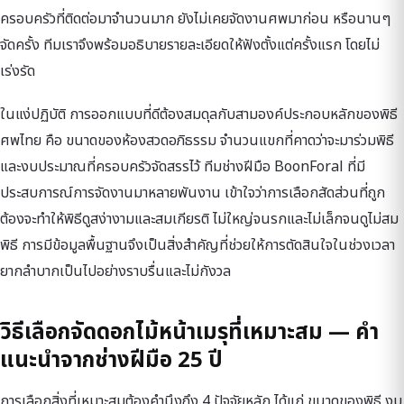
ครอบครัวที่ติดต่อมาจำนวนมาก ยังไม่เคยจัดงานศพมาก่อน หรือนานๆ
จัดครั้ง ทีมเราจึงพร้อมอธิบายรายละเอียดให้ฟังตั้งแต่ครั้งแรก โดยไม่
เร่งรัด
ในแง่ปฏิบัติ การออกแบบที่ดีต้องสมดุลกับสามองค์ประกอบหลักของพิธี
ศพไทย คือ ขนาดของห้องสวดอภิธรรม จำนวนแขกที่คาดว่าจะมาร่วมพิธี
และงบประมาณที่ครอบครัวจัดสรรไว้ ทีมช่างฝีมือ BoonForal ที่มี
ประสบการณ์การจัดงานมาหลายพันงาน เข้าใจว่าการเลือกสัดส่วนที่ถูก
ต้องจะทำให้พิธีดูสง่างามและสมเกียรติ ไม่ใหญ่จนรกและไม่เล็กจนดูไม่สม
พิธี การมีข้อมูลพื้นฐานจึงเป็นสิ่งสำคัญที่ช่วยให้การตัดสินใจในช่วงเวลา
ยากลำบากเป็นไปอย่างราบรื่นและไม่กังวล
วิธีเลือกจัดดอกไม้หน้าเมรุที่เหมาะสม — คำ
แนะนำจากช่างฝีมือ 25 ปี
การเลือกสิ่งที่เหมาะสมต้องคำนึงถึง 4 ปัจจัยหลัก ได้แก่ ขนาดของพิธี งบ