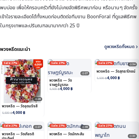
พบบ่อย เพื่อให้ครอบครัวที่ยังไม่เคยจัดพิธีศพมาก่อน หรือนานๆ จัดครั้ง
เข้าใจรายละเอียดได้ทั้งหมดก่อนติดต่อทีมงาน BoonForal ที่ดูแลพิธีศพ
ในกรุงเทพและปริมณฑลมามากกว่า 25 ปี
ดูพวงหรีดทั้งหมด
พวงหรีดแนะนำ
Sale 27%
Sale 27%
Sale 27%
34
พวงหรีด — วัดสุทธาโภชน์
27
4,000
฿
5,500
฿
พวงหรีด — วัด
ราษฎร์บูรณะ
4,000
฿
5,500
฿
28
พวงหรีด — วัดอุดมรังสี
4,000
฿
5,500
฿
Sale 27%
Sale 27%
Sale 27%
27
30
พวงหรีด — วัดเกียรติ
พวงหรีด — วัดมักกะสัน
33
ประดิษฐ์