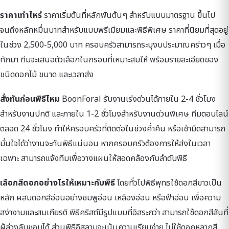
ราคาเท่าไหร่
ราคาเริ่มต้นที่หลักพันต้นๆ สำหรับแบบมาตรฐาน ขึ้นไป
จนถึงหลักหมื่นบาทสำหรับแบบพรีเมียมและพิธีพิเศษ ราคาที่นิยมที่สุดอยู่
ในช่วง 2,500-5,000 บาท ครอบครัวสามารถระบุงบประมาณคร่าวๆ เมื่อ
ทักมา ทีมจะเสนอตัวเลือกในกรอบที่เหมาะสมให้ พร้อมรายละเอียดของ
ชนิดดอกไม้ ขนาด และเวลาส่ง
สั่งทันก่อนพิธีไหม
BoonForal รับงานเร่งด่วนได้ภายใน 2-4 ชั่วโมง
สำหรับงานปกติ และภายใน 1-2 ชั่วโมงสำหรับงานด่วนพิเศษ ทีมตอบไลน์
ตลอด 24 ชั่วโมง ทำให้ครอบครัวที่ติดต่อในช่วงค่ำคืน หรือเช้ามืดสามารถ
มั่นใจได้ว่างานจะทันพิธีแน่นอน หากครอบครัวต้องการให้ส่งในเวลา
เฉพาะ สามารถแจ้งทีมเพื่อวางแผนให้สอดคล้องกับลำดับพิธี
เลือกสีดอกอย่างไรให้เหมาะกับพิธี
โดยทั่วไปพิธีพุทธใช้ดอกสีขาวเป็น
หลัก ผสมดอกสีอ่อนอย่างชมพูอ่อน เหลืองอ่อน หรือฟ้าอ่อน เพื่อความ
สง่างามและสมเกียรติ พิธีคริสต์มีรูปแบบที่อิสระกว่า สามารถใช้ดอกสีสันที่
ผู้ล่วงลับชอบได้ ส่วนพิธีอิสลามจะเน้นความเรียบง่าย ไม่ใช้ดอกหลากสี