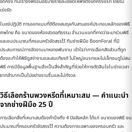
จัดครั้ง ทีมเราจึงพร้อมอธิบายรายละเอียดให้ฟังตั้งแต่ครั้งแรก โดยไม่
เร่งรัด
ในแง่ปฏิบัติ การออกแบบที่ดีต้องสมดุลกับสามองค์ประกอบหลักของพิธี
ศพไทย คือ ขนาดของห้องสวดอภิธรรม จำนวนแขกที่คาดว่าจะมาร่วมพิธี
และงบประมาณที่ครอบครัวจัดสรรไว้ ทีมช่างฝีมือ BoonForal ที่มี
ประสบการณ์การจัดงานมาหลายพันงาน เข้าใจว่าการเลือกสัดส่วนที่ถูก
ต้องจะทำให้พิธีดูสง่างามและสมเกียรติ ไม่ใหญ่จนรกและไม่เล็กจนดูไม่สม
พิธี การมีข้อมูลพื้นฐานจึงเป็นสิ่งสำคัญที่ช่วยให้การตัดสินใจในช่วงเวลา
ยากลำบากเป็นไปอย่างราบรื่นและไม่กังวล
วิธีเลือกร้านพวงหรีดที่เหมาะสม — คำแนะนำ
จากช่างฝีมือ 25 ปี
การเลือกสิ่งที่เหมาะสมต้องคำนึงถึง 4 ปัจจัยหลัก ได้แก่ ขนาดของพิธี งบ
ประมาณที่ครอบครัวจัดสรรไว้ ความต้องการเฉพาะของครอบครัว และ