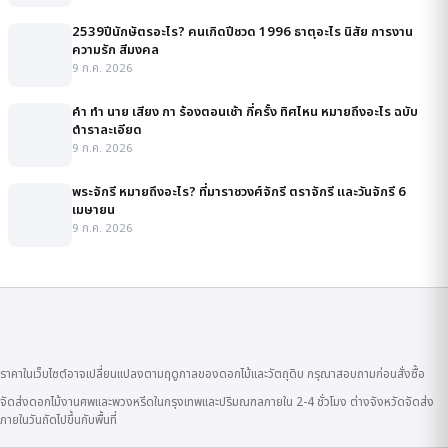
2539ปีนักษัตรอะไร? คนเกิดปีชวด 1996 ธาตุอะไร นิสัย การงาน
ความรัก สีมงคล
9 ก.ค. 2026
คํา ทํา นาย เสียง กา ร้องตอนเช้า กี่ครั้ง ทิศไหน หมายถึงอะไร ฉบับ
ตำราละเอียด
9 ก.ค. 2026
พระจักรี หมายถึงอะไร? ที่มาราชวงศ์จักรี ตราจักรี และวันจักรี 6
เมษายน
9 ก.ค. 2026
ราคาในเว็บไซต์อาจเปลี่ยนแปลงตามฤดูกาลของดอกไม้และวัตถุดิบ กรุณาสอบถามก่อนสั่งซื้อ
จัดส่งดอกไม้งานศพและพวงหรีดในกรุงเทพและปริมณฑลภายใน 2-4 ชั่วโมง ต่างจังหวัดจัดส่ง
ภายในวันถัดไปขึ้นกับพื้นที่