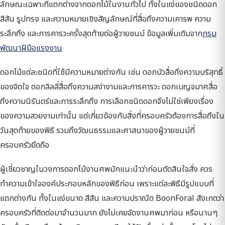
ลักษณะเฉพาะที่แตกต่างจากดอกไม้ในงานทั่วไป ทั้งในแง่ของชนิดดอก
สีสัน รูปทรง และความหมายเชิงสัญลักษณ์ที่สื่อถึงความเคารพ ความ
ระลึกถึง และการคารวะครั้งสุดท้ายต่อผู้วายชนม์ ข้อมูลเพิ่มเติมจาก
กรม
พัฒนาฝีมือแรงงาน
ดอกไม้แต่ละชนิดที่ใช้มีความหมายต่างกัน เช่น ดอกบัวสื่อถึงความบริสุทธิ์
ของจิตใจ ดอกลิลลี่สื่อถึงความสง่างามและการคารวะ ดอกเบญจมาศสื่อ
ถึงความนิรันดร์และการระลึกถึง การเลือกชนิดดอกจึงไม่ใช่เพียงเรื่อง
ของความสวยงามเท่านั้น แต่เกี่ยวข้องกับสิ่งที่ครอบครัวต้องการสื่อถึงใน
วันสุดท้ายของพิธี รวมถึงวัฒนธรรมและศาสนาของผู้วายชนม์ที่
ครอบครัวยึดถือ
ผู้เชี่ยวชาญในวงการดอกไม้งานศพมักแนะนำว่าก่อนตัดสินใจสั่ง ควร
ทำความเข้าใจองค์ประกอบหลักของพิธีก่อน เพราะแต่ละพิธีมีรูปแบบที่
แตกต่างกัน ทั้งในแง่ขนาด สีสัน และความปราณีต BoonForal สังเกตว่า
ครอบครัวที่ติดต่อมาจำนวนมาก ยังไม่เคยจัดงานศพมาก่อน หรือนานๆ