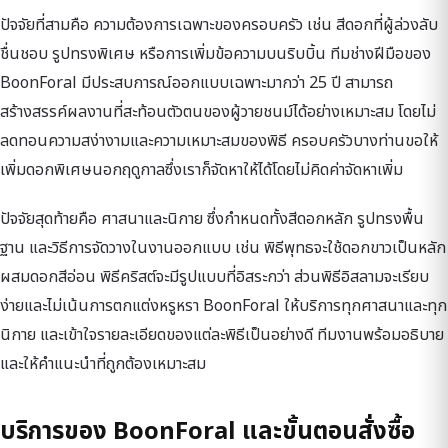
ปัจจัยที่สามคือ ความต้องการเฉพาะของครอบครัว เช่น สีดอกที่ผู้ล่วงลับ
ชื่นชอบ รูปทรงพิเศษ หรือการเพิ่มข้อความบนริบบิ้น ทีมช่างฝีมือของ
BoonForal มีประสบการณ์ออกแบบเฉพาะมากว่า 25 ปี สามารถ
สร้างสรรค์ผลงานที่สะท้อนตัวตนของผู้วายชนม์ได้อย่างเหมาะสม โดยไม่
ลดทอนความสง่างามและความเหมาะสมของพิธี ครอบครัวบางท่านขอให้
เพิ่มดอกพิเศษนอกฤดูกาลซึ่งเราก็จัดหาให้ได้โดยไม่คิดค่าจัดหาเพิ่ม
ปัจจัยสุดท้ายคือ ศาสนาและนิกาย ซึ่งกำหนดทั้งสีดอกหลัก รูปทรงพื้น
ฐาน และวิธีการจัดวางในงานออกแบบ เช่น พิธีพุทธจะใช้ดอกขาวเป็นหลัก
ผสมดอกสีอ่อน พิธีคริสต์จะมีรูปแบบที่อิสระกว่า ส่วนพิธีอิสลามจะเรียบ
ง่ายและไม่เน้นการตกแต่งหรูหรา BoonForal ให้บริการทุกศาสนาและทุก
นิกาย และเข้าใจรายละเอียดของแต่ละพิธีเป็นอย่างดี ทีมงานพร้อมอธิบาย
และให้คำแนะนำที่ถูกต้องเหมาะสม
บริการของ BoonForal และขั้นตอนสั่งซื้อ