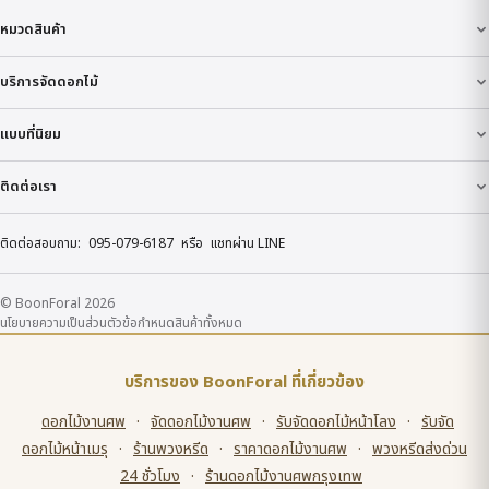
หมวดสินค้า
บริการจัดดอกไม้
แบบที่นิยม
ติดต่อเรา
ติดต่อสอบถาม:
095-079-6187
หรือ
แชทผ่าน LINE
© BoonForal 2026
นโยบายความเป็นส่วนตัว
ข้อกำหนด
สินค้าทั้งหมด
บริการของ BoonForal ที่เกี่ยวข้อง
ดอกไม้งานศพ
·
จัดดอกไม้งานศพ
·
รับจัดดอกไม้หน้าโลง
·
รับจัด
ดอกไม้หน้าเมรุ
·
ร้านพวงหรีด
·
ราคาดอกไม้งานศพ
·
พวงหรีดส่งด่วน
24 ชั่วโมง
·
ร้านดอกไม้งานศพกรุงเทพ