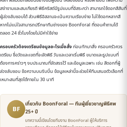
หลัก ผสมดอกสีอ่อนอย่างชมพูอ่อน เหลืองอ่อน หรือฟ้าอ่อน เพื่อความ
สง่างามและสมเกียรติ พิธีคริสต์มีรูปแบบที่อิสระกว่า สามารถใช้ดอกสีสันที่
ผู้ล่วงลับชอบได้ ส่วนพิธีอิสลามจะเน้นความเรียบง่าย ไม่ใช้ดอกหลากสี
หากไม่แน่ใจสามารถปรึกษาทีมช่างของ BoonForal ที่ตอบคำถามได้
ตลอด 24 ชั่วโมงโดยไม่มีค่าใช้จ่าย
ครอบครัวต้องเตรียมข้อมูลอะไรเมื่อสั่ง
ก่อนทักมาสั่ง ครอบครัวควร
เตรียม ชื่อวัดและเขตที่จะจัดพิธี วันและเวลาเริ่มพิธี ขนาดและรูปแบบที่
ต้องการคร่าวๆ งบประมาณที่จัดสรรไว้ และข้อมูลเฉพาะ เช่น สีดอกที่ผู้
ล่วงลับชอบ ข้อความบนริบบิ้น ข้อมูลเหล่านี้จะช่วยให้ทีมเสนอตัวเลือกที่
เหมาะสมที่สุดได้ภายใน 30 นาที
เกี่ยวกับ BoonForal — ทีมผู้เชี่ยวชาญพิธีศพ
BF
25+ ปี
บทความนี้เขียนโดยทีมงาน BoonForal ผู้ให้บริการ