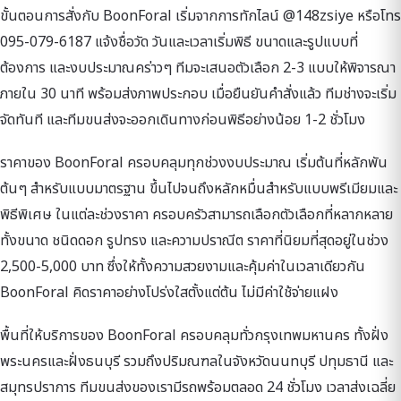
ขั้นตอนการสั่งกับ BoonForal เริ่มจากการทักไลน์ @148zsiye หรือโทร
095-079-6187 แจ้งชื่อวัด วันและเวลาเริ่มพิธี ขนาดและรูปแบบที่
ต้องการ และงบประมาณคร่าวๆ ทีมจะเสนอตัวเลือก 2-3 แบบให้พิจารณา
ภายใน 30 นาที พร้อมส่งภาพประกอบ เมื่อยืนยันคำสั่งแล้ว ทีมช่างจะเริ่ม
จัดทันที และทีมขนส่งจะออกเดินทางก่อนพิธีอย่างน้อย 1-2 ชั่วโมง
ราคาของ BoonForal ครอบคลุมทุกช่วงงบประมาณ เริ่มต้นที่หลักพัน
ต้นๆ สำหรับแบบมาตรฐาน ขึ้นไปจนถึงหลักหมื่นสำหรับแบบพรีเมียมและ
พิธีพิเศษ ในแต่ละช่วงราคา ครอบครัวสามารถเลือกตัวเลือกที่หลากหลาย
ทั้งขนาด ชนิดดอก รูปทรง และความปราณีต ราคาที่นิยมที่สุดอยู่ในช่วง
2,500-5,000 บาท ซึ่งให้ทั้งความสวยงามและคุ้มค่าในเวลาเดียวกัน
BoonForal คิดราคาอย่างโปร่งใสตั้งแต่ต้น ไม่มีค่าใช้จ่ายแฝง
พื้นที่ให้บริการของ BoonForal ครอบคลุมทั่วกรุงเทพมหานคร ทั้งฝั่ง
พระนครและฝั่งธนบุรี รวมถึงปริมณฑลในจังหวัดนนทบุรี ปทุมธานี และ
สมุทรปราการ ทีมขนส่งของเรามีรถพร้อมตลอด 24 ชั่วโมง เวลาส่งเฉลี่ย