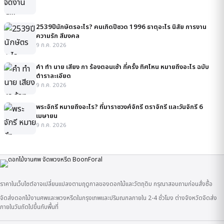
2539ปีนักษัตรอะไร? คนเกิดปีชวด 1996 ธาตุอะไร นิสัย การงาน
ความรัก สีมงคล
9 ก.ค. 2026
คํา ทํา นาย เสียง กา ร้องตอนเช้า กี่ครั้ง ทิศไหน หมายถึงอะไร ฉบับ
ตำราละเอียด
9 ก.ค. 2026
พระจักรี หมายถึงอะไร? ที่มาราชวงศ์จักรี ตราจักรี และวันจักรี 6
เมษายน
9 ก.ค. 2026
ราคาในเว็บไซต์อาจเปลี่ยนแปลงตามฤดูกาลของดอกไม้และวัตถุดิบ กรุณาสอบถามก่อนสั่งซื้อ
จัดส่งดอกไม้งานศพและพวงหรีดในกรุงเทพและปริมณฑลภายใน 2-4 ชั่วโมง ต่างจังหวัดจัดส่ง
ภายในวันถัดไปขึ้นกับพื้นที่