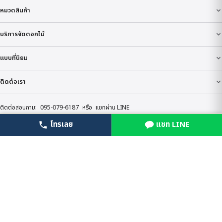
หมวดสินค้า
บริการจัดดอกไม้
แบบที่นิยม
ติดต่อเรา
ติดต่อสอบถาม:
095-079-6187
หรือ
แชทผ่าน LINE
โทรเลย
แชท LINE
โทรเลย
LINE สั่งเลย
© BoonForal 2026
นโยบายความเป็นส่วนตัว
ข้อกำหนด
สินค้าทั้งหมด
บริการของ BoonForal ที่เกี่ยวข้อง
ดอกไม้งานศพ
·
จัดดอกไม้งานศพ
·
รับจัดดอกไม้หน้าโลง
·
รับจัด
ดอกไม้หน้าเมรุ
·
ร้านพวงหรีด
·
ราคาดอกไม้งานศพ
·
พวงหรีดส่งด่วน
24 ชั่วโมง
·
ร้านดอกไม้งานศพกรุงเทพ