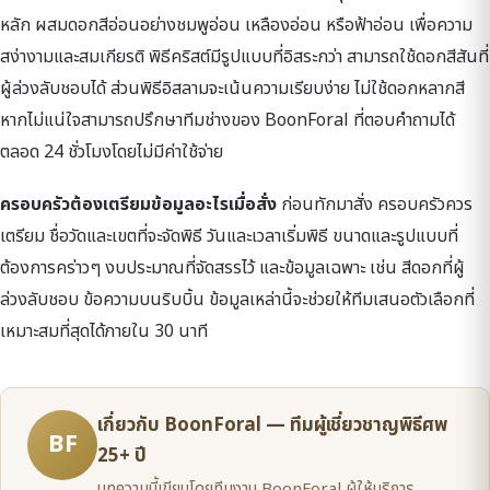
หลัก ผสมดอกสีอ่อนอย่างชมพูอ่อน เหลืองอ่อน หรือฟ้าอ่อน เพื่อความ
สง่างามและสมเกียรติ พิธีคริสต์มีรูปแบบที่อิสระกว่า สามารถใช้ดอกสีสันที่
ผู้ล่วงลับชอบได้ ส่วนพิธีอิสลามจะเน้นความเรียบง่าย ไม่ใช้ดอกหลากสี
หากไม่แน่ใจสามารถปรึกษาทีมช่างของ BoonForal ที่ตอบคำถามได้
ตลอด 24 ชั่วโมงโดยไม่มีค่าใช้จ่าย
ครอบครัวต้องเตรียมข้อมูลอะไรเมื่อสั่ง
ก่อนทักมาสั่ง ครอบครัวควร
เตรียม ชื่อวัดและเขตที่จะจัดพิธี วันและเวลาเริ่มพิธี ขนาดและรูปแบบที่
ต้องการคร่าวๆ งบประมาณที่จัดสรรไว้ และข้อมูลเฉพาะ เช่น สีดอกที่ผู้
ล่วงลับชอบ ข้อความบนริบบิ้น ข้อมูลเหล่านี้จะช่วยให้ทีมเสนอตัวเลือกที่
เหมาะสมที่สุดได้ภายใน 30 นาที
เกี่ยวกับ BoonForal — ทีมผู้เชี่ยวชาญพิธีศพ
BF
25+ ปี
บทความนี้เขียนโดยทีมงาน BoonForal ผู้ให้บริการ