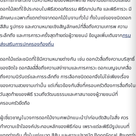
บริการที่กล่าวถึง ในความหมายของพิธีศพไทย คืองานออกแบบและจัด
ดอกไม้สดที่ใช้ประกอบในพิธีสวดอภิธรรม พิธีฌาปนกิจ และพิธีคารวะ มี
ลักษณะเฉพาะที่แตกต่างจากดอกไม้ในงานทั่วไป ทั้งในแง่ของชนิดดอก
สีสัน รูปทรง และความหมายเชิงสัญลักษณ์ที่สื่อถึงความเคารพ ความ
ระลึกถึง และการคารวะครั้งสุดท้ายต่อผู้วายชนม์ ข้อมูลเพิ่มเติมจาก
กรม
ส่งเสริมการปกครองท้องถิ่น
ดอกไม้แต่ละชนิดที่ใช้มีความหมายต่างกัน เช่น ดอกบัวสื่อถึงความบริสุทธิ์
ของจิตใจ ดอกลิลลี่สื่อถึงความสง่างามและการคารวะ ดอกเบญจมาศสื่อ
ถึงความนิรันดร์และการระลึกถึง การเลือกชนิดดอกจึงไม่ใช่เพียงเรื่อง
ของความสวยงามเท่านั้น แต่เกี่ยวข้องกับสิ่งที่ครอบครัวต้องการสื่อถึงใน
วันสุดท้ายของพิธี รวมถึงวัฒนธรรมและศาสนาของผู้วายชนม์ที่
ครอบครัวยึดถือ
ผู้เชี่ยวชาญในวงการดอกไม้งานศพมักแนะนำว่าก่อนตัดสินใจสั่ง ควร
ทำความเข้าใจองค์ประกอบหลักของพิธีก่อน เพราะแต่ละพิธีมีรูปแบบที่
แตกต่างกัน ทั้งในแง่ขนาด สีสัน และความปราณีต BoonForal สังเกตว่า