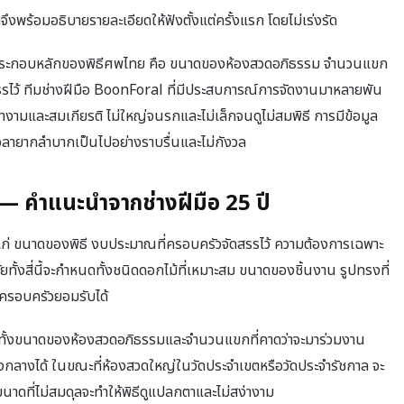
ึงพร้อมอธิบายรายละเอียดให้ฟังตั้งแต่ครั้งแรก โดยไม่เร่งรัด
ค์ประกอบหลักของพิธีศพไทย คือ ขนาดของห้องสวดอภิธรรม จำนวนแขก
สรรไว้ ทีมช่างฝีมือ BoonForal ที่มีประสบการณ์การจัดงานมาหลายพัน
สง่างามและสมเกียรติ ไม่ใหญ่จนรกและไม่เล็กจนดูไม่สมพิธี การมีข้อมูล
งเวลายากลำบากเป็นไปอย่างราบรื่นและไม่กังวล
 — คำแนะนำจากช่างฝีมือ 25 ปี
ได้แก่ ขนาดของพิธี งบประมาณที่ครอบครัวจัดสรรไว้ ความต้องการเฉพาะ
ยทั้งสี่นี้จะกำหนดทั้งชนิดดอกไม้ที่เหมาะสม ขนาดของชิ้นงาน รูปทรงที่
ครอบครัวยอมรับได้
งทั้งขนาดของห้องสวดอภิธรรมและจำนวนแขกที่คาดว่าจะมาร่วมงาน
กลางได้ ในขณะที่ห้องสวดใหญ่ในวัดประจำเขตหรือวัดประจำรัชกาล จะ
ดที่ไม่สมดุลจะทำให้พิธีดูแปลกตาและไม่สง่างาม