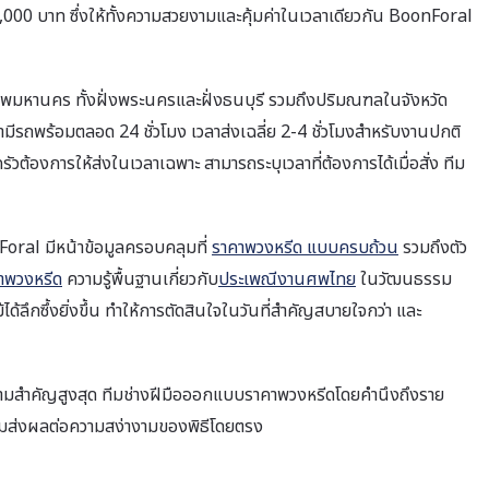
5,000 บาท ซึ่งให้ทั้งความสวยงามและคุ้มค่าในเวลาเดียวกัน BoonForal
เทพมหานคร ทั้งฝั่งพระนครและฝั่งธนบุรี รวมถึงปริมณฑลในจังหวัด
ีรถพร้อมตลอด 24 ชั่วโมง เวลาส่งเฉลี่ย 2-4 ชั่วโมงสำหรับงานปกติ
ต้องการให้ส่งในเวลาเฉพาะ สามารถระบุเวลาที่ต้องการได้เมื่อสั่ง ทีม
Foral มีหน้าข้อมูลครอบคลุมที่
ราคาพวงหรีด แบบครบถ้วน
รวมถึงตัว
คาพวงหรีด
ความรู้พื้นฐานเกี่ยวกับ
ประเพณีงานศพไทย
ในวัฒนธรรม
้ลึกซึ้งยิ่งขึ้น ทำให้การตัดสินใจในวันที่สำคัญสบายใจกว่า และ
วามสำคัญสูงสุด ทีมช่างฝีมือออกแบบราคาพวงหรีดโดยคำนึงถึงราย
ะสมส่งผลต่อความสง่างามของพิธีโดยตรง