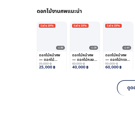
ดอกไม้งานศพแนะนำ
Sale 29%
Sale 33%
Sale 33%
36
28
41
ดอกไม้หน้าศพ
ดอกไม้หน้าศพ
ดอกไม้หน้าศพ
— ดอกไม้
— ดอกไม้คลอง
— ดอกไม้ทรง
ดอนเมือง
35,000
฿
สามวา
60,000
฿
คนอง
90,000
฿
25,000
฿
40,000
฿
60,000
฿
ดูด