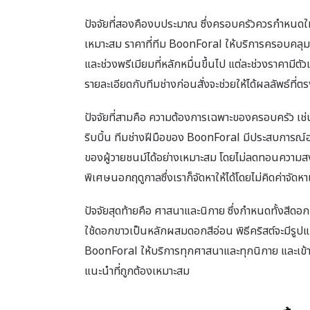
ปัจจัยที่สองคืองบประมาณ ซึ่งครอบครัวควรกำหนดให้ชั
เหมาะสม ราคาที่ทีม BoonForal ให้บริการครอบคลุมทั้
และช่วงพรีเมียมที่หลักหมื่นขึ้นไป แต่ละช่วงราคา
รายละเอียดกับทีมช่างก่อนสั่งจะช่วยให้ได้ผลลัพธ์ที่ตรง
ปัจจัยที่สามคือ ความต้องการเฉพาะของครอบครัว เช่น
ริบบิ้น ทีมช่างฝีมือของ BoonForal มีประสบการณ์
ของผู้วายชนม์ได้อย่างเหมาะสม โดยไม่ลดทอนความส
พิเศษนอกฤดูกาลซึ่งเราก็จัดหาให้ได้โดยไม่คิดค่าจัดหาเ
ปัจจัยสุดท้ายคือ ศาสนาและนิกาย ซึ่งกำหนดทั้งสีดอ
ใช้ดอกขาวเป็นหลักผสมดอกสีอ่อน พิธีคริสต์จะมีรูปแบ
BoonForal ให้บริการทุกศาสนาและทุกนิกาย และเข้าใ
แนะนำที่ถูกต้องเหมาะสม