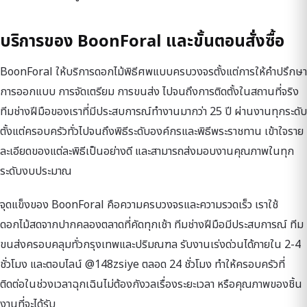
บริการของ BoonForal และขั้นตอนสั่งซื้อ
BoonForal ให้บริการดอกไม้พิธีศพแบบครบวงจรตั้งแต่การให้คำปรึกษา
การออกแบบ การจัดเตรียม การขนส่ง ไปจนถึงการติดตั้งในสถานที่จริง
ทีมช่างฝีมือของเราที่มีประสบการณ์ทำงานมากว่า 25 ปี ผ่านงานทุกระดับ
ตั้งแต่ครอบครัวทั่วไปจนถึงพิธีระดับองค์กรและพิธีพระราชทาน เข้าใจราย
ละเอียดของแต่ละพิธีเป็นอย่างดี และสามารถส่งมอบงานคุณภาพในทุก
ระดับงบประมาณ
จุดแข็งของ BoonForal คือความครบวงจรและความรวดเร็ว เราใช้
ดอกไม้สดจากปากคลองตลาดที่คัดทุกเช้า ทีมช่างฝีมือมีประสบการณ์ ทีม
ขนส่งครอบคลุมทั่วกรุงเทพและปริมณฑล รับงานเร่งด่วนได้ภายใน 2-4
ชั่วโมง และตอบไลน์ @148zsiye ตลอด 24 ชั่วโมง ทำให้ครอบครัวที่
ติดต่อในช่วงเวลาฉุกเฉินไม่ต้องกังวลเรื่องระยะเวลา หรือคุณภาพของชิ้น
งานที่จะได้รับ