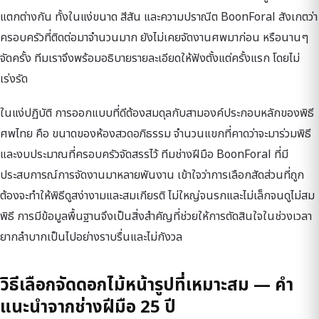
แตกต่างกัน ทั้งในแง่ขนาด สีสัน และความปราณีต BoonForal สังเกตว่า
ครอบครัวที่ติดต่อมาจำนวนมาก ยังไม่เคยจัดงานศพมาก่อน หรือนานๆ
จัดครั้ง ทีมเราจึงพร้อมอธิบายรายละเอียดให้ฟังตั้งแต่ครั้งแรก โดยไม่
เร่งรัด
ในแง่ปฏิบัติ การออกแบบที่ดีต้องสมดุลกับสามองค์ประกอบหลักของพิธี
ศพไทย คือ ขนาดของห้องสวดอภิธรรม จำนวนแขกที่คาดว่าจะมาร่วมพิธี
และงบประมาณที่ครอบครัวจัดสรรไว้ ทีมช่างฝีมือ BoonForal ที่มี
ประสบการณ์การจัดงานมาหลายพันงาน เข้าใจว่าการเลือกสัดส่วนที่ถูก
ต้องจะทำให้พิธีดูสง่างามและสมเกียรติ ไม่ใหญ่จนรกและไม่เล็กจนดูไม่สม
พิธี การมีข้อมูลพื้นฐานจึงเป็นสิ่งสำคัญที่ช่วยให้การตัดสินใจในช่วงเวลา
ยากลำบากเป็นไปอย่างราบรื่นและไม่กังวล
วิธีเลือกจัดดอกไม้หน้ารูปที่เหมาะสม — คำ
แนะนำจากช่างฝีมือ 25 ปี