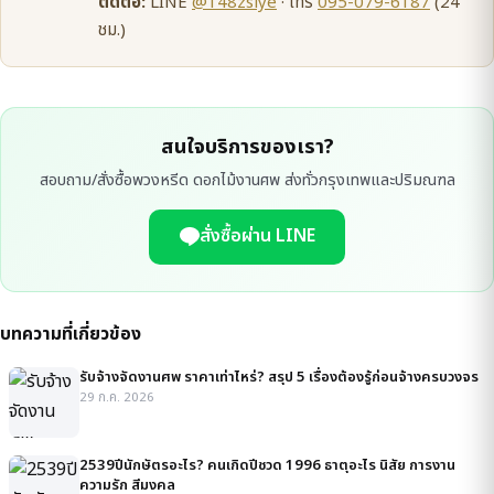
ติดต่อ:
LINE
@148zsiye
· โทร
095-079-6187
(24
ชม.)
สนใจบริการของเรา?
สอบถาม/สั่งซื้อพวงหรีด ดอกไม้งานศพ ส่งทั่วกรุงเทพและปริมณฑล
สั่งซื้อผ่าน LINE
บทความที่เกี่ยวข้อง
รับจ้างจัดงานศพ ราคาเท่าไหร่? สรุป 5 เรื่องต้องรู้ก่อนจ้างครบวงจร
29 ก.ค. 2026
2539ปีนักษัตรอะไร? คนเกิดปีชวด 1996 ธาตุอะไร นิสัย การงาน
ความรัก สีมงคล