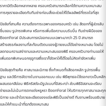
ราคามีตัวเลือกหลากหลาย ครอบครัวสามารถเลือกได้ตามความเหมาะสม
การคุยรายละเอียดกับทีมช่างก่อนสั่งจะช่วยให้ได้ผลลัพธ์ที่ตรงใจที่สุด
ปัจจัยที่สามคือ ความต้องการเฉพาะของครอบครัว เช่น สีดอกที่ผู้ล่วงลับ
ชื่นชอบ รูปทรงพิเศษ หรือการเพิ่มข้อความบนริบบิ้น ทีมช่างฝีมือของ
BoonForal มีประสบการณ์ออกแบบเฉพาะมากว่า 25 ปี สามารถ
สร้างสรรค์ผลงานที่สะท้อนตัวตนของผู้วายชนม์ได้อย่างเหมาะสม โดยไม่
ลดทอนความสง่างามและความเหมาะสมของพิธี ครอบครัวบางท่านขอให้
เพิ่มดอกพิเศษนอกฤดูกาลซึ่งเราก็จัดหาให้ได้โดยไม่คิดค่าจัดหาเพิ่ม
ปัจจัยสุดท้ายคือ ศาสนาและนิกาย ซึ่งกำหนดทั้งสีดอกหลัก รูปทรงพื้น
ฐาน และวิธีการจัดวางในงานออกแบบ เช่น พิธีพุทธจะใช้ดอกขาวเป็นหลัก
ผสมดอกสีอ่อน พิธีคริสต์จะมีรูปแบบที่อิสระกว่า ส่วนพิธีอิสลามจะเรียบ
ง่ายและไม่เน้นการตกแต่งหรูหรา BoonForal ให้บริการทุกศาสนาและทุก
นิกาย และเข้าใจรายละเอียดของแต่ละพิธีเป็นอย่างดี ทีมงานพร้อมอธิบาย
และให้คำแนะนำที่ถูกต้องเหมาะสม