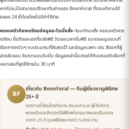
ผู้ล่วงลับชอบได้ ส่วนพิธีอิสลามจะเน้นความเรียบง่าย ไม่ใช้ดอกหลากสี
หากไม่แน่ใจสามารถปรึกษาทีมช่างของ BoonForal ที่ตอบคำถามได้
ตลอด 24 ชั่วโมงโดยไม่มีค่าใช้จ่าย
ครอบครัวต้องเตรียมข้อมูลอะไรเมื่อสั่ง
ก่อนทักมาสั่ง ครอบครัวควร
เตรียม ชื่อวัดและเขตที่จะจัดพิธี วันและเวลาเริ่มพิธี ขนาดและรูปแบบที่
ต้องการคร่าวๆ งบประมาณที่จัดสรรไว้ และข้อมูลเฉพาะ เช่น สีดอกที่ผู้
ล่วงลับชอบ ข้อความบนริบบิ้น ข้อมูลเหล่านี้จะช่วยให้ทีมเสนอตัวเลือกที่
เหมาะสมที่สุดได้ภายใน 30 นาที
เกี่ยวกับ BoonForal — ทีมผู้เชี่ยวชาญพิธีศพ
BF
25+ ปี
บทความนี้เขียนโดยทีมงาน BoonForal ผู้ให้บริการ
พวงหรีดและจัดดอกไม้พิธีศพในกรุงเทพและปริมณฑล
มากว่า 25 ปี ดูแลพิธีศพมากกว่า 5,000 งาน