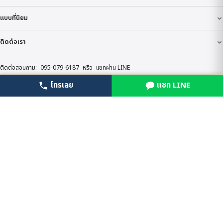
แบบที่นิยม
ติดต่อเรา
ติดต่อสอบถาม:
095-079-6187
หรือ
แชทผ่าน LINE
โทรเลย
แชท LINE
โทรเลย
LINE สั่งเลย
© BoonForal 2026
นโยบายความเป็นส่วนตัว
ข้อกำหนด
สินค้าทั้งหมด
บริการของ BoonForal ที่เกี่ยวข้อง
ดอกไม้งานศพ
·
จัดดอกไม้งานศพ
·
รับจัดดอกไม้หน้าโลง
·
รับจัด
ดอกไม้หน้าเมรุ
·
ร้านพวงหรีด
·
ราคาดอกไม้งานศพ
·
พวงหรีดส่งด่วน
24 ชั่วโมง
·
ร้านดอกไม้งานศพกรุงเทพ