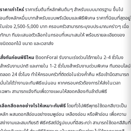
ราคาเท่าไหร่
ราคาเริ่มต้นที่หลักพันต้นๆ สำหรับแบบมาตรฐาน ขึ้นไป
จนถึงหลักหมื่นบาทสำหรับแบบพรีเมียมและพิธีพิเศษ ราคาที่นิยมที่สุดอยู่
ในช่วง 2,500-5,000 บาท ครอบครัวสามารถระบุงบประมาณคร่าวๆ เมื่อ
ทักมา ทีมจะเสนอตัวเลือกในกรอบที่เหมาะสมให้ พร้อมรายละเอียดของ
ชนิดดอกไม้ ขนาด และเวลาส่ง
สั่งทันก่อนพิธีไหม
BoonForal รับงานเร่งด่วนได้ภายใน 2-4 ชั่วโมง
สำหรับงานปกติ และภายใน 1-2 ชั่วโมงสำหรับงานด่วนพิเศษ ทีมตอบไลน์
ตลอด 24 ชั่วโมง ทำให้ครอบครัวที่ติดต่อในช่วงค่ำคืน หรือเช้ามืดสามารถ
มั่นใจได้ว่างานจะทันพิธีแน่นอน หากครอบครัวต้องการให้ส่งในเวลา
เฉพาะ สามารถแจ้งทีมเพื่อวางแผนให้สอดคล้องกับลำดับพิธี
เลือกสีดอกอย่างไรให้เหมาะกับพิธี
โดยทั่วไปพิธีพุทธใช้ดอกสีขาวเป็น
หลัก ผสมดอกสีอ่อนอย่างชมพูอ่อน เหลืองอ่อน หรือฟ้าอ่อน เพื่อความ
สง่างามและสมเกียรติ พิธีคริสต์มีรูปแบบที่อิสระกว่า สามารถใช้ดอกสีสันที่