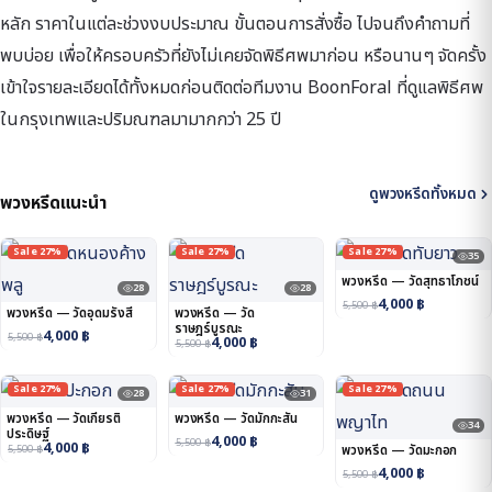
หลัก ราคาในแต่ละช่วงงบประมาณ ขั้นตอนการสั่งซื้อ ไปจนถึงคำถามที่
พบบ่อย เพื่อให้ครอบครัวที่ยังไม่เคยจัดพิธีศพมาก่อน หรือนานๆ จัดครั้ง
เข้าใจรายละเอียดได้ทั้งหมดก่อนติดต่อทีมงาน BoonForal ที่ดูแลพิธีศพ
ในกรุงเทพและปริมณฑลมามากกว่า 25 ปี
ดูพวงหรีดทั้งหมด
พวงหรีดแนะนำ
Sale 27%
Sale 27%
Sale 27%
35
พวงหรีด — วัดสุทธาโภชน์
28
28
4,000
฿
5,500
฿
พวงหรีด — วัดอุดมรังสี
พวงหรีด — วัด
ราษฎร์บูรณะ
4,000
฿
5,500
฿
4,000
฿
5,500
฿
Sale 27%
Sale 27%
Sale 27%
28
31
พวงหรีด — วัดเกียรติ
พวงหรีด — วัดมักกะสัน
34
ประดิษฐ์
4,000
฿
5,500
฿
4,000
฿
5,500
฿
พวงหรีด — วัดมะกอก
4,000
฿
5,500
฿