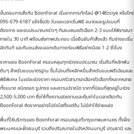
ขั้นตอนการสั่งกับ BoonForal เริ่มจากการทักไลน์ @148zsiye หรือโทร
095-079-6187 แจ้งชื่อวัด วันและเวลาเริ่มพิธี ขนาดและรูปแบบที่
ต้องการ และงบประมาณคร่าวๆ ทีมจะเสนอตัวเลือก 2-3 แบบให้พิจารณา
ภายใน 30 นาที พร้อมส่งภาพประกอบ เมื่อยืนยันคำสั่งแล้ว ทีมช่างจะเริ่ม
จัดทันที และทีมขนส่งจะออกเดินทางก่อนพิธีอย่างน้อย 1-2 ชั่วโมง
ราคาของ BoonForal ครอบคลุมทุกช่วงงบประมาณ เริ่มต้นที่หลักพัน
ต้นๆ สำหรับแบบมาตรฐาน ขึ้นไปจนถึงหลักหมื่นสำหรับแบบพรีเมียมและ
พิธีพิเศษ ในแต่ละช่วงราคา ครอบครัวสามารถเลือกตัวเลือกที่หลากหลาย
ทั้งขนาด ชนิดดอก รูปทรง และความปราณีต ราคาที่นิยมที่สุดอยู่ในช่วง
2,500-5,000 บาท ซึ่งให้ทั้งความสวยงามและคุ้มค่าในเวลาเดียวกัน
BoonForal คิดราคาอย่างโปร่งใสตั้งแต่ต้น ไม่มีค่าใช้จ่ายแฝง
พื้นที่ให้บริการของ BoonForal ครอบคลุมทั่วกรุงเทพมหานคร ทั้งฝั่ง
พระนครและฝั่งธนบุรี รวมถึงปริมณฑลในจังหวัดนนทบุรี ปทุมธานี และ