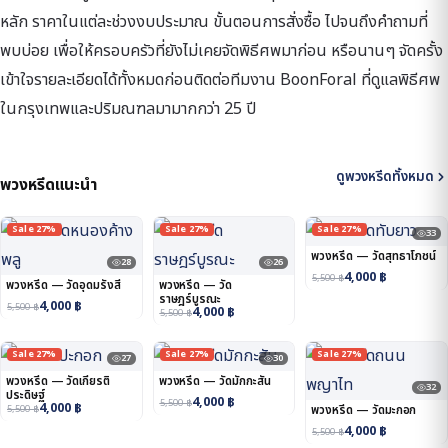
หลัก ราคาในแต่ละช่วงงบประมาณ ขั้นตอนการสั่งซื้อ ไปจนถึงคำถามที่
พบบ่อย เพื่อให้ครอบครัวที่ยังไม่เคยจัดพิธีศพมาก่อน หรือนานๆ จัดครั้ง
เข้าใจรายละเอียดได้ทั้งหมดก่อนติดต่อทีมงาน BoonForal ที่ดูแลพิธีศพ
ในกรุงเทพและปริมณฑลมามากกว่า 25 ปี
ดูพวงหรีดทั้งหมด
พวงหรีดแนะนำ
Sale 27%
Sale 27%
Sale 27%
33
พวงหรีด — วัดสุทธาโภชน์
28
26
4,000
฿
5,500
฿
พวงหรีด — วัดอุดมรังสี
พวงหรีด — วัด
ราษฎร์บูรณะ
4,000
฿
5,500
฿
4,000
฿
5,500
฿
Sale 27%
Sale 27%
Sale 27%
27
30
พวงหรีด — วัดเกียรติ
พวงหรีด — วัดมักกะสัน
32
ประดิษฐ์
4,000
฿
5,500
฿
4,000
฿
5,500
฿
พวงหรีด — วัดมะกอก
4,000
฿
5,500
฿