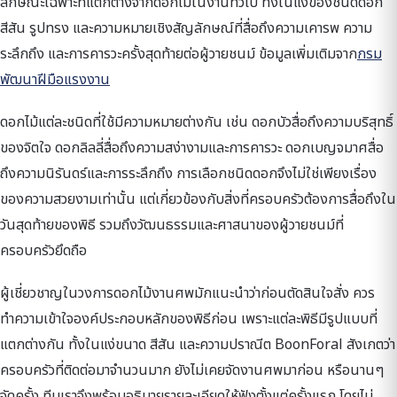
ลักษณะเฉพาะที่แตกต่างจากดอกไม้ในงานทั่วไป ทั้งในแง่ของชนิดดอก
สีสัน รูปทรง และความหมายเชิงสัญลักษณ์ที่สื่อถึงความเคารพ ความ
ระลึกถึง และการคารวะครั้งสุดท้ายต่อผู้วายชนม์ ข้อมูลเพิ่มเติมจาก
กรม
พัฒนาฝีมือแรงงาน
ดอกไม้แต่ละชนิดที่ใช้มีความหมายต่างกัน เช่น ดอกบัวสื่อถึงความบริสุทธิ์
ของจิตใจ ดอกลิลลี่สื่อถึงความสง่างามและการคารวะ ดอกเบญจมาศสื่อ
ถึงความนิรันดร์และการระลึกถึง การเลือกชนิดดอกจึงไม่ใช่เพียงเรื่อง
ของความสวยงามเท่านั้น แต่เกี่ยวข้องกับสิ่งที่ครอบครัวต้องการสื่อถึงใน
วันสุดท้ายของพิธี รวมถึงวัฒนธรรมและศาสนาของผู้วายชนม์ที่
ครอบครัวยึดถือ
ผู้เชี่ยวชาญในวงการดอกไม้งานศพมักแนะนำว่าก่อนตัดสินใจสั่ง ควร
ทำความเข้าใจองค์ประกอบหลักของพิธีก่อน เพราะแต่ละพิธีมีรูปแบบที่
แตกต่างกัน ทั้งในแง่ขนาด สีสัน และความปราณีต BoonForal สังเกตว่า
ครอบครัวที่ติดต่อมาจำนวนมาก ยังไม่เคยจัดงานศพมาก่อน หรือนานๆ
จัดครั้ง ทีมเราจึงพร้อมอธิบายรายละเอียดให้ฟังตั้งแต่ครั้งแรก โดยไม่