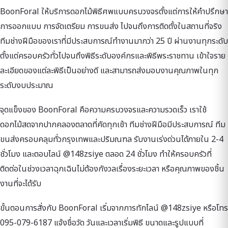
BoonForal ให้บริการดอกไม้พิธีศพแบบครบวงจรตั้งแต่การให้คำปรึกษา
การออกแบบ การจัดเตรียม การขนส่ง ไปจนถึงการติดตั้งในสถานที่จริง
ทีมช่างฝีมือของเราที่มีประสบการณ์ทำงานมากว่า 25 ปี ผ่านงานทุกระดับ
ตั้งแต่ครอบครัวทั่วไปจนถึงพิธีระดับองค์กรและพิธีพระราชทาน เข้าใจราย
ละเอียดของแต่ละพิธีเป็นอย่างดี และสามารถส่งมอบงานคุณภาพในทุก
ระดับงบประมาณ
จุดแข็งของ BoonForal คือความครบวงจรและความรวดเร็ว เราใช้
ดอกไม้สดจากปากคลองตลาดที่คัดทุกเช้า ทีมช่างฝีมือมีประสบการณ์ ทีม
ขนส่งครอบคลุมทั่วกรุงเทพและปริมณฑล รับงานเร่งด่วนได้ภายใน 2-4
ชั่วโมง และตอบไลน์ @148zsiye ตลอด 24 ชั่วโมง ทำให้ครอบครัวที่
ติดต่อในช่วงเวลาฉุกเฉินไม่ต้องกังวลเรื่องระยะเวลา หรือคุณภาพของชิ้น
งานที่จะได้รับ
ขั้นตอนการสั่งกับ BoonForal เริ่มจากการทักไลน์ @148zsiye หรือโทร
095-079-6187 แจ้งชื่อวัด วันและเวลาเริ่มพิธี ขนาดและรูปแบบที่