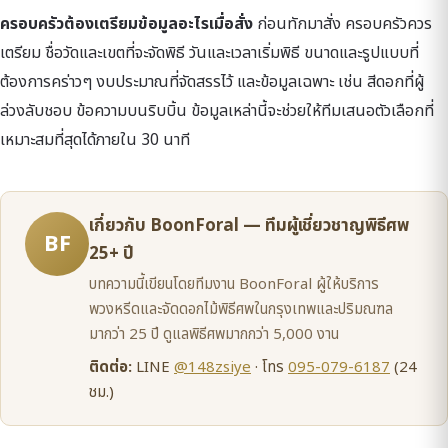
ครอบครัวต้องเตรียมข้อมูลอะไรเมื่อสั่ง
ก่อนทักมาสั่ง ครอบครัวควร
เตรียม ชื่อวัดและเขตที่จะจัดพิธี วันและเวลาเริ่มพิธี ขนาดและรูปแบบที่
ต้องการคร่าวๆ งบประมาณที่จัดสรรไว้ และข้อมูลเฉพาะ เช่น สีดอกที่ผู้
ล่วงลับชอบ ข้อความบนริบบิ้น ข้อมูลเหล่านี้จะช่วยให้ทีมเสนอตัวเลือกที่
เหมาะสมที่สุดได้ภายใน 30 นาที
เกี่ยวกับ BoonForal — ทีมผู้เชี่ยวชาญพิธีศพ
BF
25+ ปี
บทความนี้เขียนโดยทีมงาน BoonForal ผู้ให้บริการ
พวงหรีดและจัดดอกไม้พิธีศพในกรุงเทพและปริมณฑล
มากว่า 25 ปี ดูแลพิธีศพมากกว่า 5,000 งาน
ติดต่อ:
LINE
@148zsiye
· โทร
095-079-6187
(24
ชม.)