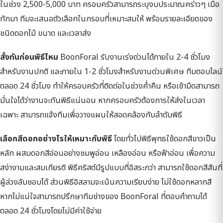
ในช่วง 2,500-5,000 บาท ครอบครัวสามารถระบุงบประมาณคร่าวๆ เมื่อ
ทักมา ทีมจะเสนอตัวเลือกในกรอบที่เหมาะสมให้ พร้อมรายละเอียดของ
ชนิดดอกไม้ ขนาด และเวลาส่ง
สั่งทันก่อนพิธีไหม
BoonForal รับงานเร่งด่วนได้ภายใน 2-4 ชั่วโมง
สำหรับงานปกติ และภายใน 1-2 ชั่วโมงสำหรับงานด่วนพิเศษ ทีมตอบไลน์
ตลอด 24 ชั่วโมง ทำให้ครอบครัวที่ติดต่อในช่วงค่ำคืน หรือเช้ามืดสามารถ
มั่นใจได้ว่างานจะทันพิธีแน่นอน หากครอบครัวต้องการให้ส่งในเวลา
เฉพาะ สามารถแจ้งทีมเพื่อวางแผนให้สอดคล้องกับลำดับพิธี
เลือกสีดอกอย่างไรให้เหมาะกับพิธี
โดยทั่วไปพิธีพุทธใช้ดอกสีขาวเป็น
หลัก ผสมดอกสีอ่อนอย่างชมพูอ่อน เหลืองอ่อน หรือฟ้าอ่อน เพื่อความ
สง่างามและสมเกียรติ พิธีคริสต์มีรูปแบบที่อิสระกว่า สามารถใช้ดอกสีสันที่
ผู้ล่วงลับชอบได้ ส่วนพิธีอิสลามจะเน้นความเรียบง่าย ไม่ใช้ดอกหลากสี
หากไม่แน่ใจสามารถปรึกษาทีมช่างของ BoonForal ที่ตอบคำถามได้
ตลอด 24 ชั่วโมงโดยไม่มีค่าใช้จ่าย